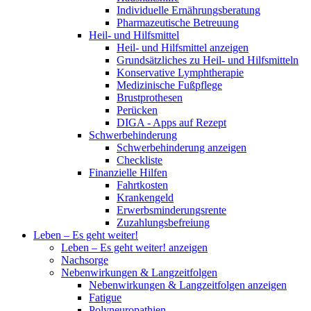
Individuelle Ernährungsberatung
Pharmazeutische Betreuung
Heil- und Hilfsmittel
Heil- und Hilfsmittel anzeigen
Grundsätzliches zu Heil- und Hilfsmitteln
Konservative Lymphtherapie
Medizinische Fußpflege
Brustprothesen
Perücken
DIGA - Apps auf Rezept
Schwerbehinderung
Schwerbehinderung anzeigen
Checkliste
Finanzielle Hilfen
Fahrtkosten
Krankengeld
Erwerbsminderungsrente
Zuzahlungsbefreiung
Leben – Es geht weiter!
Leben – Es geht weiter! anzeigen
Nachsorge
Nebenwirkungen & Langzeitfolgen
Nebenwirkungen & Langzeitfolgen anzeigen
Fatigue
Polyneuropathien