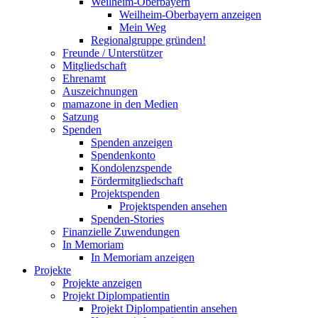
Weilheim-Oberbayern
Weilheim-Oberbayern anzeigen
Mein Weg
Regionalgruppe gründen!
Freunde / Unterstützer
Mitgliedschaft
Ehrenamt
Auszeichnungen
mamazone in den Medien
Satzung
Spenden
Spenden anzeigen
Spendenkonto
Kondolenzspende
Fördermitgliedschaft
Projektspenden
Projektspenden ansehen
Spenden-Stories
Finanzielle Zuwendungen
In Memoriam
In Memoriam anzeigen
Projekte
Projekte anzeigen
Projekt Diplompatientin
Projekt Diplompatientin ansehen