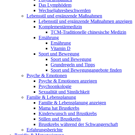
Das Lymphödem
Wechseljahresbeschwerden
Lebensstil und ergänzende Maßnahmen
Lebensstil und ergänzende Maßnahmen anzeigen
Komplementärmedizin
TCM-Traditionelle chinesische Medizin
Ernährung
Ernährung
Vitamin D
Sport und Bewegung
Sport und Bewegung
Grundregeln und Tipps
Sport und Bewegungangebote finden
Psyche & Emotionen
Psyche & Emotionen anzeigen
Psychoonkologie
Sexualität und Sinnlichkeit
Familie & Lebensplanung
Familie & Lebensplanung anzeigen
Mama hat Brustkrebs
Kinderwunsch und Brustkrebs
Stillen und Brustkrebs
Brustkrebs während der Schwangerschaft
Erfahrungsberichte