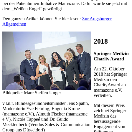
bei der Patientinnen-Initiative Mamazone. Dafür wurde sie jetzt mit
dem „Weißen Engel“ gewürdigt.
Den ganzen Artikel können Sie hier lesen:
Zur Augsburger
Allgemeinen
2018
Springer Medizin
Charity Award
Am 22. Oktober
2018 hat Springer
Medizin den
CharityAward an
mamazone e.V.
Bildquelle: Marc Steffen Unger
verleihen.
v.l.n.r. Bundesgesundheitsminister Jens Spahn,
Mit diesem Preis
Moderatorin Yve Fehring, Eugenia Krone
zeichnet Springer
(mamazone e.V.), Almuth Fischer (mamazone
Medizin das
e.V), Nicole Tappeé und Dr. Guido
herausragende
Mecklenbeck (Vendus Sales & Communication
Engagement von
Group aus Düsseldorf)
Stiftungen,