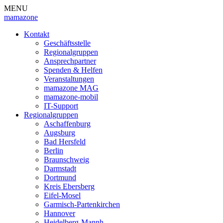
MENU
mamazone
Kontakt
Geschäftsstelle
Regionalgruppen
Ansprechpartner
Spenden & Helfen
Veranstaltungen
mamazone MAG
mamazone-mobil
IT-Support
Regionalgruppen
Aschaffenburg
Augsburg
Bad Hersfeld
Berlin
Braunschweig
Darmstadt
Dortmund
Kreis Ebersberg
Eifel-Mosel
Garmisch-Partenkirchen
Hannover
Heidelberg-Mannh.