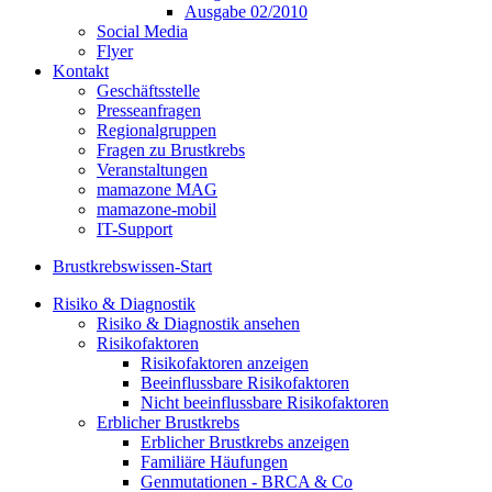
Ausgabe 02/2010
Social Media
Flyer
Kontakt
Geschäftsstelle
Presseanfragen
Regionalgruppen
Fragen zu Brustkrebs
Veranstaltungen
mamazone MAG
mamazone-mobil
IT-Support
Brustkrebswissen-Start
Risiko & Diagnostik
Risiko & Diagnostik ansehen
Risikofaktoren
Risikofaktoren anzeigen
Beeinflussbare Risikofaktoren
Nicht beeinflussbare Risikofaktoren
Erblicher Brustkrebs
Erblicher Brustkrebs anzeigen
Familiäre Häufungen
Genmutationen - BRCA & Co