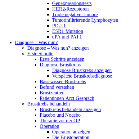
Genexpressionstests
HER2-Rezeptoren
Triple negative Tumore
Tumorinfiltrierende Lymphozyten
PD-L1
ESR1-Mutation
uPA und PAI 1
Diagnose – Was nun?
Diagnose – Was nun? anzeigen
Erste Schritte
Erste Schritte anzeigen
Diagnose Brustkrebs
Diagnose Brustkrebs anzeigen
Verspätete Brustkrebsdiagnose
Basiswissen Brustkrebs
Befund verstehen
Brustzentren
Patientinnen-Arzt-Gespräch
Brustkrebs behandeln
Brustkrebs behandeln anzeigen
Placebo und Nocebo
Therapie vor der OP
Operation
Operation anzeigen
Die Brustoperation