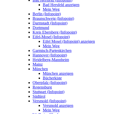
Bad Hersfeld (Infopoint)
Bad Hersfeld anzeigen
Mein Weg
Berlin (Infopoint)
Braunschweig (Infopoint)
Darmstadt (Infopoint)
Dortmund
Kreis Ebersberg (Infopoint)
Eifel-Mosel (Infopoint)
Eifel Mosel (Infopoint) anzeigen
Mein Weg
Garmisch-Partenkirchen
Hannover (Infopoint)
Heidelberg-Mannheim
Mainz
München
München anzeigen
Bücherkiste
Oberpfalz (Infopoint)
Regensburg
Stuttgart (Infopoint)
Südtirol
Versmold (Infopoint)
Versmold anzeigen
Mein Weg