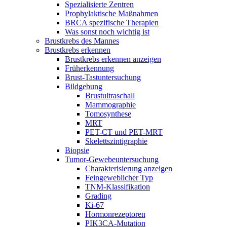
Spezialisierte Zentren
Prophylaktische Maßnahmen
BRCA spezifische Therapien
Was sonst noch wichtig ist
Brustkrebs des Mannes
Brustkrebs erkennen
Brustkrebs erkennen anzeigen
Früherkennung
Brust-Tastuntersuchung
Bildgebung
Brustultraschall
Mammographie
Tomosynthese
MRT
PET-CT und PET-MRT
Skelettszintigraphie
Biopsie
Tumor-Gewebeuntersuchung
Charakterisierung anzeigen
Feingeweblicher Typ
TNM-Klassifikation
Grading
Ki-67
Hormonrezeptoren
PIK3CA-Mutation