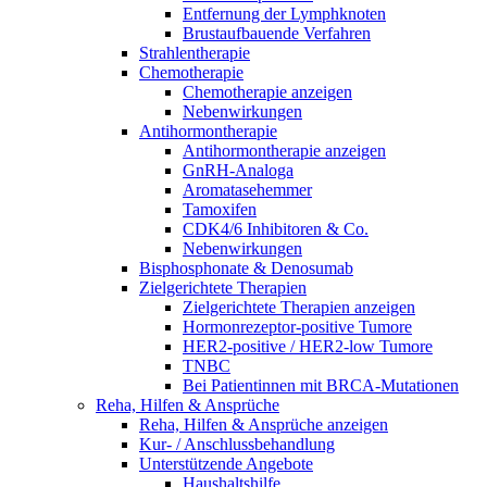
Entfernung der Lymphknoten
Brustaufbauende Verfahren
Strahlentherapie
Chemotherapie
Chemotherapie anzeigen
Nebenwirkungen
Antihormontherapie
Antihormontherapie anzeigen
GnRH-Analoga
Aromatasehemmer
Tamoxifen
CDK4/6 Inhibitoren & Co.
Nebenwirkungen
Bisphosphonate & Denosumab
Zielgerichtete Therapien
Zielgerichtete Therapien anzeigen
Hormonrezeptor-positive Tumore
HER2-positive / HER2-low Tumore
TNBC
Bei Patientinnen mit BRCA-Mutationen
Reha, Hilfen & Ansprüche
Reha, Hilfen & Ansprüche anzeigen
Kur- / Anschlussbehandlung
Unterstützende Angebote
Haushaltshilfe