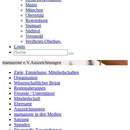
Mainz
München
Oberpfalz
Regensburg
Stuttgart
Südtirol
Versmold
Weilheim-Oberbay.
Login
mamazone e.V.
Auszeichnungen
Ziele, Entstehung, Mitgliedschaften
Organisation
Wissenschaftlicher Beirat
Regionalgruppen
Freunde / Unterstützer
Mitgliedschaft
Ehrenamt
Auszeichnungen
mamazone in den Medien
Satzung
Spenden
Finanzielle Zuwendungen