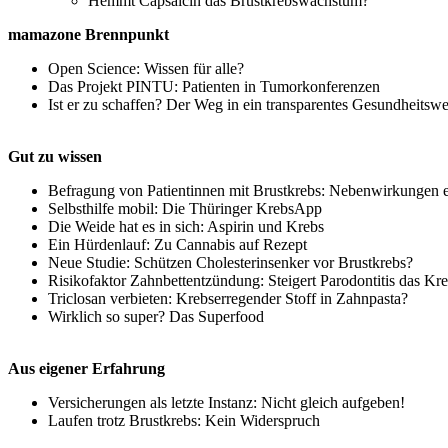
Hemmt Capsaicin das Brustkrebswachstum?
mamazone Brennpunkt
Open Science: Wissen für alle?
Das Projekt PINTU: Patienten in Tumorkonferenzen
Ist er zu schaffen? Der Weg in ein transparentes Gesundheitsw
Gut zu wissen
Befragung von Patientinnen mit Brustkrebs: Nebenwirkungen 
Selbsthilfe mobil: Die Thüringer KrebsApp
Die Weide hat es in sich: Aspirin und Krebs
Ein Hürdenlauf: Zu Cannabis auf Rezept
Neue Studie: Schützen Cholesterinsenker vor Brustkrebs?
Risikofaktor Zahnbettentzündung: Steigert Parodontitis das Kre
Triclosan verbieten: Krebserregender Stoff in Zahnpasta?
Wirklich so super? Das Superfood
Aus eigener Erfahrung
Versicherungen als letzte Instanz: Nicht gleich aufgeben!
Laufen trotz Brustkrebs: Kein Widerspruch