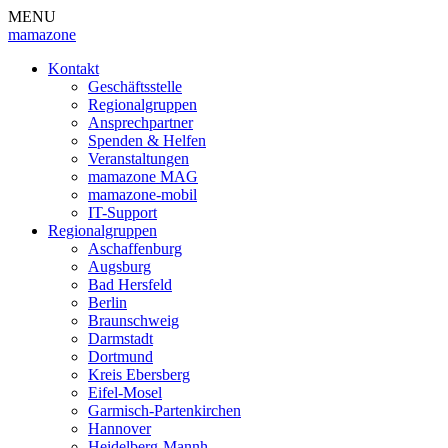
MENU
mamazone
Kontakt
Geschäftsstelle
Regionalgruppen
Ansprechpartner
Spenden & Helfen
Veranstaltungen
mamazone MAG
mamazone-mobil
IT-Support
Regionalgruppen
Aschaffenburg
Augsburg
Bad Hersfeld
Berlin
Braunschweig
Darmstadt
Dortmund
Kreis Ebersberg
Eifel-Mosel
Garmisch-Partenkirchen
Hannover
Heidelberg-Mannh.