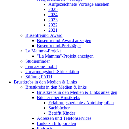
Aufgezeichnete Vorträge ansehen
2025
2024
2023
2022
2021
Busenfreund-Award
Busenfreund-Award anzeigen
Busenfreund-Preisträger
La Mamma-Projekt
"La Mamma"-Projekt anzeigen
Studienfinder
mamazone-mobil
Umarmungstuch-Strickaktion
Stiftung PATH
Brustkrebs in den Medien & Links
Brustkrebs in den Medien & links
Brustkrebs in den Medien & Links anzeigen
Bücher über Brustkrebs
Erfahrungsberichte / Autobiografien
Sachbücher
Betrifft Kinder
Adressen und Telefonservices
Links zu Infoportalen
Podcasts