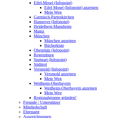
Eifel-Mosel (Infopoint)
Eifel Mosel (Infopoint) anzeigen
Mein Weg
Garmisch-Partenkirchen
Hannover (Infopoint)
Heidelberg-Mannheim
Mainz
München
München anzeigen
Bücherkiste
Oberpfalz (Infopoint)
Regensburg
Stuttgart (Infopoint)
Südtirol
Versmold (Infopoint)
Versmold anzeigen
Mein Weg
Weilheim-Oberbayern
Weilheim-Oberbayern anzeigen
Mein Weg
Regionalgruppe gründen!
Freunde / Unterstützer
Mitgliedschaft
Ehrenamt
Auszeichnungen