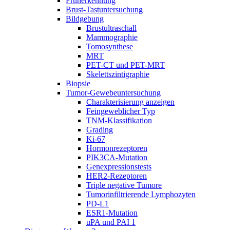
Früherkennung
Brust-Tastuntersuchung
Bildgebung
Brustultraschall
Mammographie
Tomosynthese
MRT
PET-CT und PET-MRT
Skelettszintigraphie
Biopsie
Tumor-Gewebeuntersuchung
Charakterisierung anzeigen
Feingeweblicher Typ
TNM-Klassifikation
Grading
Ki-67
Hormonrezeptoren
PIK3CA-Mutation
Genexpressionstests
HER2-Rezeptoren
Triple negative Tumore
Tumorinfiltrierende Lymphozyten
PD-L1
ESR1-Mutation
uPA und PAI 1