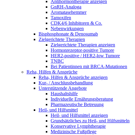
Antihormontherapie anzeigen
GnRH-Analoga
Aromatasehemmer
Tamoxifen
CDK4/6 Inhibitoren & Co.
Nebenwirkungen
Bisphosphonate & Denosumab
Zielgerichtete Therapien
Zielgerichtete Therapien anzeigen
Hormonrezeptor-positive Tumore
HER2-positive / HER2-low Tumore
TNBC
Bei Patientinnen mit BRCA-Mutationen
Reha, Hilfen & Ansprüche
Reha, Hilfen & Ansprüche anzeigen
Kur- / Anschlussbehandlung
Unterstützende Angebote
Haushaltshilfe
Individuelle Ernährungsberatung
Pharmazeutische Betreuung
Heil- und Hilfsmittel
Heil- und Hilfsmittel anzeigen
Grundsätzliches zu Heil- und Hilfsmitteln
Konservative Lymphtherapie
Medizinische Fußpflege