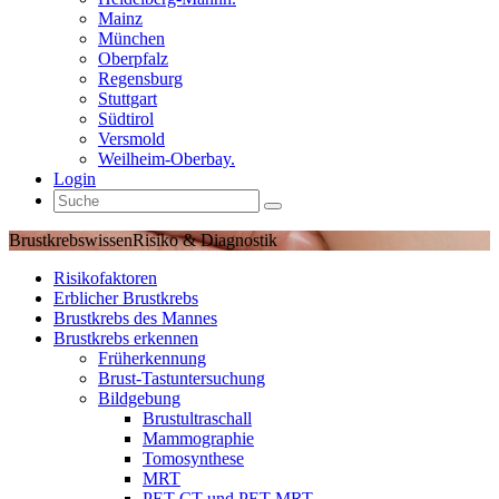
Mainz
München
Oberpfalz
Regensburg
Stuttgart
Südtirol
Versmold
Weilheim-Oberbay.
Login
Brustkrebswissen
Risiko & Diagnostik
Risikofaktoren
Erblicher Brustkrebs
Brustkrebs des Mannes
Brustkrebs erkennen
Früherkennung
Brust-Tastuntersuchung
Bildgebung
Brustultraschall
Mammographie
Tomosynthese
MRT
PET-CT und PET-MRT