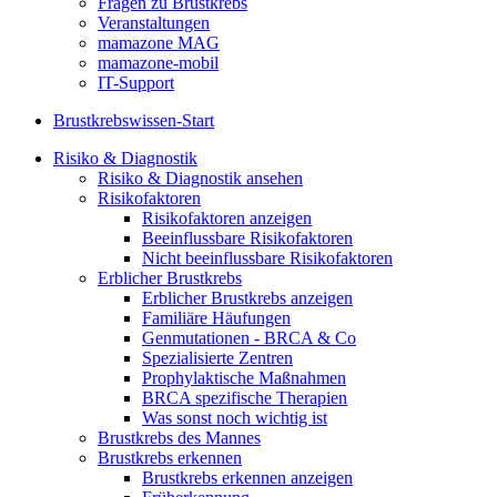
Fragen zu Brustkrebs
Veranstaltungen
mamazone MAG
mamazone-mobil
IT-Support
Brustkrebswissen-Start
Risiko & Diagnostik
Risiko & Diagnostik ansehen
Risikofaktoren
Risikofaktoren anzeigen
Beeinflussbare Risikofaktoren
Nicht beeinflussbare Risikofaktoren
Erblicher Brustkrebs
Erblicher Brustkrebs anzeigen
Familiäre Häufungen
Genmutationen - BRCA & Co
Spezialisierte Zentren
Prophylaktische Maßnahmen
BRCA spezifische Therapien
Was sonst noch wichtig ist
Brustkrebs des Mannes
Brustkrebs erkennen
Brustkrebs erkennen anzeigen