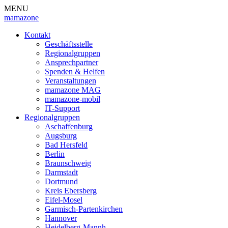
MENU
mamazone
Kontakt
Geschäftsstelle
Regionalgruppen
Ansprechpartner
Spenden & Helfen
Veranstaltungen
mamazone MAG
mamazone-mobil
IT-Support
Regionalgruppen
Aschaffenburg
Augsburg
Bad Hersfeld
Berlin
Braunschweig
Darmstadt
Dortmund
Kreis Ebersberg
Eifel-Mosel
Garmisch-Partenkirchen
Hannover
Heidelberg-Mannh.