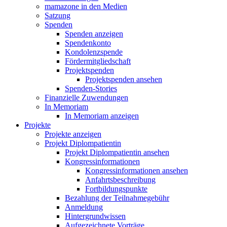
mamazone in den Medien
Satzung
Spenden
Spenden anzeigen
Spendenkonto
Kondolenzspende
Fördermitgliedschaft
Projektspenden
Projektspenden ansehen
Spenden-Stories
Finanzielle Zuwendungen
In Memoriam
In Memoriam anzeigen
Projekte
Projekte anzeigen
Projekt Diplompatientin
Projekt Diplompatientin ansehen
Kongressinformationen
Kongressinformationen ansehen
Anfahrtsbeschreibung
Fortbildungspunkte
Bezahlung der Teilnahmegebühr
Anmeldung
Hintergrundwissen
Aufgezeichnete Vorträge