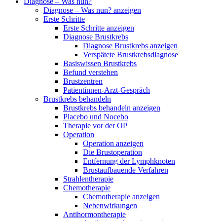
Diagnose – Was nun?
Diagnose – Was nun? anzeigen
Erste Schritte
Erste Schritte anzeigen
Diagnose Brustkrebs
Diagnose Brustkrebs anzeigen
Verspätete Brustkrebsdiagnose
Basiswissen Brustkrebs
Befund verstehen
Brustzentren
Patientinnen-Arzt-Gespräch
Brustkrebs behandeln
Brustkrebs behandeln anzeigen
Placebo und Nocebo
Therapie vor der OP
Operation
Operation anzeigen
Die Brustoperation
Entfernung der Lymphknoten
Brustaufbauende Verfahren
Strahlentherapie
Chemotherapie
Chemotherapie anzeigen
Nebenwirkungen
Antihormontherapie