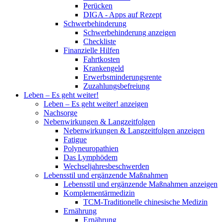
Perücken
DIGA - Apps auf Rezept
Schwerbehinderung
Schwerbehinderung anzeigen
Checkliste
Finanzielle Hilfen
Fahrtkosten
Krankengeld
Erwerbsminderungsrente
Zuzahlungsbefreiung
Leben – Es geht weiter!
Leben – Es geht weiter! anzeigen
Nachsorge
Nebenwirkungen & Langzeitfolgen
Nebenwirkungen & Langzeitfolgen anzeigen
Fatigue
Polyneuropathien
Das Lymphödem
Wechseljahresbeschwerden
Lebensstil und ergänzende Maßnahmen
Lebensstil und ergänzende Maßnahmen anzeigen
Komplementärmedizin
TCM-Traditionelle chinesische Medizin
Ernährung
Ernährung