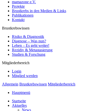
mamazone e.V.
Projekte
Brustkrebs in den Medien & Links
Publikationen
Kontakt
Brustkrebswissen
Risiko & Diagnostik
Diagnose – Was nun?
Leben – Es geht weiter!
Rezidiv & Metastasierung
Studien & Forschung
Mitgliederbereich
Login
Mitglied werden
Allgemein
Brustkrebswissen
Mitgliederbereich
Hauptmenü
Startseite
Aktuelles
News