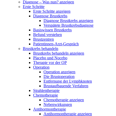
Diagnose – Was nun? anzeigen
Erste Schritte
Erste Schritte anzeigen
Diagnose Brustkrebs
Diagnose Brustkrebs anzeigen
Verspätete Brustkrebsdiagnose
Basiswissen Brustkrebs
Befund verstehen
Brustzentren
Patientinnen-Arzt-Gespräch
Brustkrebs behandeln
Brustkrebs behandeln anzeigen
Placebo und Nocebo
Therapie vor der OP
Operation
Operation anzeigen
Die Brustoperation
Entfernung der Lymphknoten
Brustaufbauende Verfahren
Strahlentherapie
Chemotherapie
Chemotherapie anzeigen
Nebenwirkungen
Antihormontherapie
Antihormontherapie anzeigen