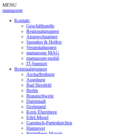
MENU
mamazone
Kontakt
Geschäftsstelle
Regionalgruppen
Ansprechpartner
Spenden & Helfen
Veranstaltungen
mamazone MAG
mamazone-mobil
IT-Support
Regionalgruppen
Aschaffenburg
Augsburg
Bad Hersfeld
Berlin
Braunschweig
Darmstadt
Dortmund
Kreis Ebersberg
Eifel-Mosel
Garmisch-Partenkirchen
Hannover
Heidelberg-Mannh.