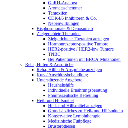
GnRH-Analoga
Aromatasehemmer
Tamoxifen
CDK4/6 Inhibitoren & Co.
Nebenwirkungen
Bisphosphonate & Denosumab
Zielgerichtete Therapien
Zielgerichtete Therapien anzeigen
Hormonrezeptor-positive Tumore
HER2-positive / HER2-low Tumore
TNBC
Bei Patientinnen mit BRCA-Mutationen
Reha, Hilfen & Ansprüche
Reha, Hilfen & Ansprüche anzeigen
Kur- / Anschlussbehandlung
Unterstützende Angebote
Haushaltshilfe
Individuelle Ernährungsberatung
Pharmazeutische Betreuung
Heil- und Hilfsmittel
Heil- und Hilfsmittel anzeigen
Grundsätzliches zu Heil- und Hilfsmitteln
Konservative Lymphtherapie
Medizinische Fußpflege
Brustprothesen