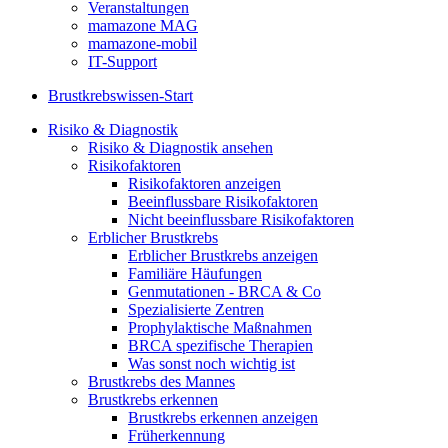
Veranstaltungen
mamazone MAG
mamazone-mobil
IT-Support
Brustkrebswissen-Start
Risiko & Diagnostik
Risiko & Diagnostik ansehen
Risikofaktoren
Risikofaktoren anzeigen
Beeinflussbare Risikofaktoren
Nicht beeinflussbare Risikofaktoren
Erblicher Brustkrebs
Erblicher Brustkrebs anzeigen
Familiäre Häufungen
Genmutationen - BRCA & Co
Spezialisierte Zentren
Prophylaktische Maßnahmen
BRCA spezifische Therapien
Was sonst noch wichtig ist
Brustkrebs des Mannes
Brustkrebs erkennen
Brustkrebs erkennen anzeigen
Früherkennung