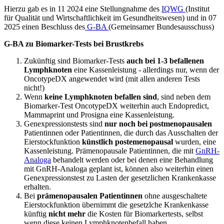
Hierzu gab es in 11 2024 eine Stellungnahme des
IQWG
(Institut
für Qualität und Wirtschaftlichkeit im Gesundheitswesen) und in 07
2025 einen Beschluss des
G-BA
(Gemeinsamer Bundesausschuss)
G-BA zu Biomarker-Tests bei Brustkrebs
Zukünftig sind Biomarker-Tests
auch bei 1-3 befallenen
Lymphknoten
eine Kassenleistung - allerdings nur, wenn der
OncotypeDX angewendet wird (mit allen anderen Tests
nicht!)
Wenn
keine Lymphknoten befallen sind
, sind neben dem
Biomarker-Test OncotypeDX weiterhin auch Endopredict,
Mammaprint und Prosigna eine Kassenleistung.
Genexpressionstests sind
nur noch bei postmenopausalen
Patientinnen oder Patientinnen, die durch das Ausschalten der
Eierstockfunktion
künstlich postemenopausal
wurden, eine
Kassenleistung. Prämenopausale Patientinnen, die mit
GnRH-
Analoga
behandelt werden oder bei denen eine Behandlung
mit GnRH-Analoga geplant ist, können also weiterhin einen
Genexpressionstest zu Lasten der gesetzlichen Krankenkasse
erhalten.
Bei
prämenopausalen Patientinnen
ohne ausgeschaltete
Eierstockfunktion übernimmt die gesetzlche Krankenkasse
künftig
nicht mehr
die Kosten für Biomarkertests, selbst
wenn diese keinen Lymphknotenbefall haben.