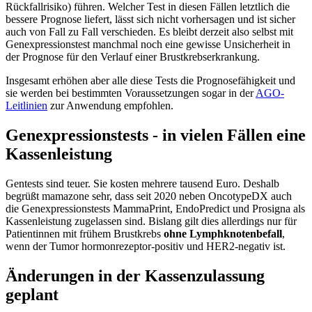
Rückfallrisiko) führen. Welcher Test in diesen Fällen letztlich die
bessere Prognose liefert, lässt sich nicht vorhersagen und ist sicher
auch von Fall zu Fall verschieden. Es bleibt derzeit also selbst mit
Genexpressionstest manchmal noch eine gewisse Unsicherheit in
der Prognose für den Verlauf einer Brustkrebserkrankung.
Insgesamt erhöhen aber alle diese Tests die Prognosefähigkeit und
sie werden bei bestimmten Voraussetzungen sogar in der
AGO-
Leitlinien
zur Anwendung empfohlen.
Genexpressionstests - in vielen Fällen eine
Kassenleistung
Gentests sind teuer. Sie kosten mehrere tausend Euro. Deshalb
begrüßt mamazone sehr, dass seit 2020 neben OncotypeDX auch
die Genexpressionstests MammaPrint, EndoPredict und Prosigna als
Kassenleistung zugelassen sind. Bislang gilt dies allerdings nur für
Patientinnen mit frühem Brustkrebs
ohne Lymphknotenbefall
,
wenn der Tumor hormonrezeptor-positiv und HER2-negativ ist.
Änderungen in der Kassenzulassung
geplant