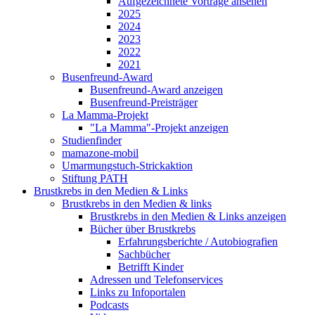
Aufgezeichnete Vorträge ansehen
2025
2024
2023
2022
2021
Busenfreund-Award
Busenfreund-Award anzeigen
Busenfreund-Preisträger
La Mamma-Projekt
"La Mamma"-Projekt anzeigen
Studienfinder
mamazone-mobil
Umarmungstuch-Strickaktion
Stiftung PATH
Brustkrebs in den Medien & Links
Brustkrebs in den Medien & links
Brustkrebs in den Medien & Links anzeigen
Bücher über Brustkrebs
Erfahrungsberichte / Autobiografien
Sachbücher
Betrifft Kinder
Adressen und Telefonservices
Links zu Infoportalen
Podcasts