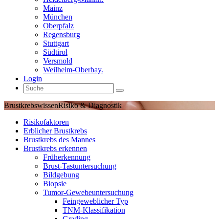
Mainz
München
Oberpfalz
Regensburg
Stuttgart
Südtirol
Versmold
Weilheim-Oberbay.
Login
Brustkrebswissen
Risiko & Diagnostik
Risikofaktoren
Erblicher Brustkrebs
Brustkrebs des Mannes
Brustkrebs erkennen
Früherkennung
Brust-Tastuntersuchung
Bildgebung
Biopsie
Tumor-Gewebeuntersuchung
Feingeweblicher Typ
TNM-Klassifikation
Grading