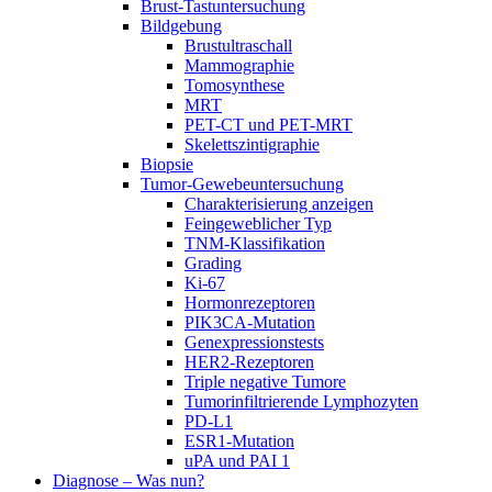
Brust-Tastuntersuchung
Bildgebung
Brustultraschall
Mammographie
Tomosynthese
MRT
PET-CT und PET-MRT
Skelettszintigraphie
Biopsie
Tumor-Gewebeuntersuchung
Charakterisierung anzeigen
Feingeweblicher Typ
TNM-Klassifikation
Grading
Ki-67
Hormonrezeptoren
PIK3CA-Mutation
Genexpressionstests
HER2-Rezeptoren
Triple negative Tumore
Tumorinfiltrierende Lymphozyten
PD-L1
ESR1-Mutation
uPA und PAI 1
Diagnose – Was nun?