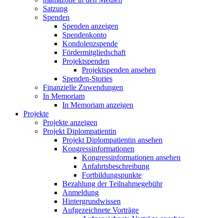
Satzung
Spenden
Spenden anzeigen
Spendenkonto
Kondolenzspende
Fördermitgliedschaft
Projektspenden
Projektspenden ansehen
Spenden-Stories
Finanzielle Zuwendungen
In Memoriam
In Memoriam anzeigen
Projekte
Projekte anzeigen
Projekt Diplompatientin
Projekt Diplompatientin ansehen
Kongressinformationen
Kongressinformationen ansehen
Anfahrtsbeschreibung
Fortbildungspunkte
Bezahlung der Teilnahmegebühr
Anmeldung
Hintergrundwissen
Aufgezeichnete Vorträge