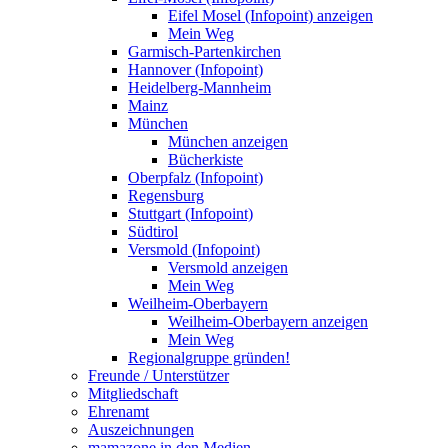
Eifel Mosel (Infopoint) anzeigen
Mein Weg
Garmisch-Partenkirchen
Hannover (Infopoint)
Heidelberg-Mannheim
Mainz
München
München anzeigen
Bücherkiste
Oberpfalz (Infopoint)
Regensburg
Stuttgart (Infopoint)
Südtirol
Versmold (Infopoint)
Versmold anzeigen
Mein Weg
Weilheim-Oberbayern
Weilheim-Oberbayern anzeigen
Mein Weg
Regionalgruppe gründen!
Freunde / Unterstützer
Mitgliedschaft
Ehrenamt
Auszeichnungen
mamazone in den Medien