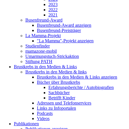
2023
2022
2021
Busenfreund-Award
Busenfreund-Award anzeigen
Busenfreund-Preisträger
La Mamma-Projekt
"La Mamma"-Projekt anzeigen
Studienfinder
mamazone-mobil
Umarmungstuch-Strickaktion
Stiftung PATH
Brustkrebs in den Medien & Links
Brustkrebs in den Medien & links
Brustkrebs in den Medien & Links anzeigen
Bücher über Brustkrebs
Erfahrungsberichte / Autobiografien
Sachbücher
Betrifft Kinder
Adressen und Telefonservices
Links zu Infoportalen
Podcasts
Videos
Publikationen
Publikationen anzeigen