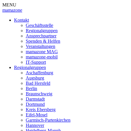
MENU
mamazone
Kontakt
Geschäftsstelle
Regionalgruppen
Ansprechpartner
Spenden & Helfen
Veranstaltungen
mamazone MAG
mamazone-mobil
IT-Support
Regionalgruppen
Aschaffenburg
Augsburg
Bad Hersfeld
Berlin
Braunschweig
Darmstadt
Dortmund
Kreis Ebersberg
Eifel-Mosel
Garmisch-Partenkirchen
Hannover
Heidelberg-Mannh.