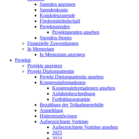
Spenden anzeigen
Spendenkonto
Kondolenzspende
Fördermitgliedschaft
Projektspenden
Projektspenden ansehen
Spenden-Stories
Finanzielle Zuwendungen
In Memoriam
In Memoriam anzeigen
Projekte
Projekte anzeigen
Projekt Diplompatientin
Projekt Diplompatientin ansehen
Kongressinformationen
Kongressinformationen ansehen
Anfahrtsbeschreibung
Fortbildungspunkte
Bezahlung der Teilnahmegebühr
Anmeldung
Hintergrundwissen
Aufgezeichnete Vorträge
Aufgezeichnete Vorträge ansehen
2025
2024