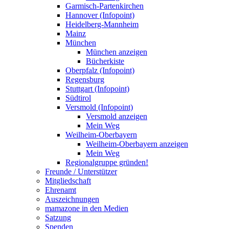
Garmisch-Partenkirchen
Hannover (Infopoint)
Heidelberg-Mannheim
Mainz
München
München anzeigen
Bücherkiste
Oberpfalz (Infopoint)
Regensburg
Stuttgart (Infopoint)
Südtirol
Versmold (Infopoint)
Versmold anzeigen
Mein Weg
Weilheim-Oberbayern
Weilheim-Oberbayern anzeigen
Mein Weg
Regionalgruppe gründen!
Freunde / Unterstützer
Mitgliedschaft
Ehrenamt
Auszeichnungen
mamazone in den Medien
Satzung
Spenden