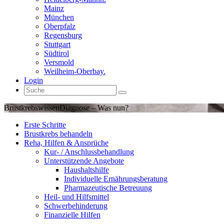
Mainz
München
Oberpfalz
Regensburg
Stuttgart
Südtirol
Versmold
Weilheim-Oberbay.
Login
Brustkrebswissen
Diagnose – Was nun?
Erste Schritte
Brustkrebs behandeln
Reha, Hilfen & Ansprüche
Kur- / Anschlussbehandlung
Unterstützende Angebote
Haushaltshilfe
Individuelle Ernährungsberatung
Pharmazeutische Betreuung
Heil- und Hilfsmittel
Schwerbehinderung
Finanzielle Hilfen