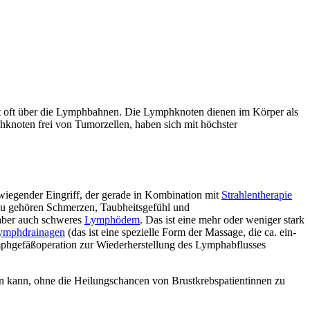
rt oft über die Lymphbahnen. Die Lymphknoten dienen im Körper als
knoten frei von Tumorzellen, haben sich mit höchster
rwiegender Eingriff, der gerade in Kombination mit
Strahlentherapie
azu gehören Schmerzen, Taubheitsgefühl und
 aber auch schweres
Lymphödem
. Das ist eine mehr oder weniger stark
ymphdrainagen
(das ist eine spezielle Form der Massage, die ca. ein-
phgefäßoperation zur Wiederherstellung des Lymphabflusses
den kann, ohne die Heilungschancen von Brustkrebspatientinnen zu