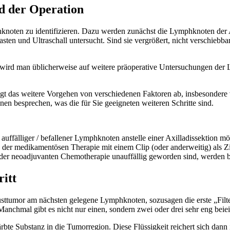
d der Operation
knoten zu identifizieren. Dazu werden zunächst die Lymphknoten der 
ten und Ultraschall untersucht. Sind sie vergrößert, nicht verschiebba
 wird man üblicherweise auf weitere präoperative Untersuchungen der 
t das weitere Vorgehen von verschiedenen Faktoren ab, insbesondere 
nen besprechen, was die für Sie geeigneten weiteren Schritte sind.
uffälliger / befallener Lymphknoten anstelle einer Axilladissektion m
der medikamentösen Therapie mit einem Clip (oder anderweitig) als Z
der neoadjuvanten Chemotherapie unauffällig geworden sind, werden 
ritt
usttumor am nächsten gelegene Lymphknoten, sozusagen die erste „Filt
. Manchmal gibt es nicht nur einen, sondern zwei oder drei sehr eng b
färbte Substanz in die Tumorregion. Diese Flüssigkeit reichert sich da