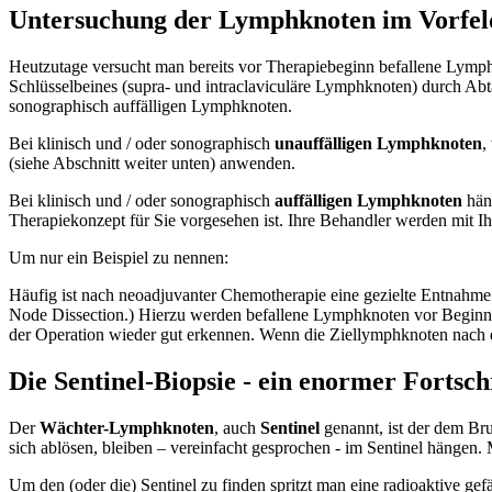
Untersuchung der Lymphknoten im Vorfel
Heutzutage versucht man bereits vor Therapiebeginn befallene Lymph
Schlüsselbeines (supra- und intraclaviculäre Lymphknoten) durch Abtas
sonographisch auffälligen Lymphknoten.
Bei klinisch und / oder sonographisch
unauffälligen Lymphknoten
,
(siehe Abschnitt weiter unten) anwenden.
Bei klinisch und / oder sonographisch
auffälligen Lymphknoten
häng
Therapiekonzept für Sie vorgesehen ist. Ihre Behandler werden mit Ih
Um nur ein Beispiel zu nennen:
Häufig ist nach neoadjuvanter Chemotherapie eine gezielte Entnahme a
Node Dissection.) Hierzu werden befallene Lymphknoten vor Beginn 
der Operation wieder gut erkennen. Wenn die Ziellymphknoten nach 
Die Sentinel-Biopsie - ein enormer Fortsch
Der
Wächter-Lymphknoten
, auch
Sentinel
genannt, ist der dem Br
sich ablösen, bleiben – vereinfacht gesprochen - im Sentinel hängen
Um den (oder die) Sentinel zu finden spritzt man eine radioaktive ge