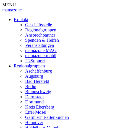
MENU
mamazone
Kontakt
Geschäftsstelle
Regionalgruppen
Ansprechpartner
Spenden & Helfen
Veranstaltungen
mamazone MAG
mamazone-mobil
IT-Support
Regionalgruppen
Aschaffenburg
Augsburg
Bad Hersfeld
Berlin
Braunschweig
Darmstadt
Dortmund
Kreis Ebersberg
Eifel-Mosel
Garmisch-Partenkirchen
Hannover
Heidelberg-Mannh.