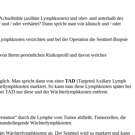
Achselhöhle (axilläre Lymphknoten) und ober- und unterhalb des
r und / oder verhärtet? Dann spricht man von klinisch und / oder
Lymphknoten verzichten und bei der Operation die Sentinel-Biopsie
von Ihrem persönlichen Risikoprofil und davon welches
öglich. Man spricht dann von einer
TAD
(Targeted Axillary Lymph
iellymphknoten markiert. So kann man diese Lymphknoten später bei
bei TAD nur diese und der Wächterlymphknoten entfernt.
erstation“ durch die Lymphe vom Tumor abfließt. Tumorzellen, die
eieinanderliegende Wächterlymphknoten.
nn im Wächterlymphknoten an. Der Sentinel wird so markiert und kann