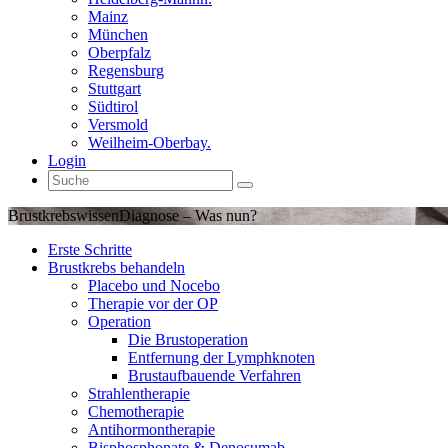
Mainz
München
Oberpfalz
Regensburg
Stuttgart
Südtirol
Versmold
Weilheim-Oberbay.
Login
Brustkrebswissen
Diagnose – Was nun?
Erste Schritte
Brustkrebs behandeln
Placebo und Nocebo
Therapie vor der OP
Operation
Die Brustoperation
Entfernung der Lymphknoten
Brustaufbauende Verfahren
Strahlentherapie
Chemotherapie
Antihormontherapie
Bisphosphonate & Denosumab