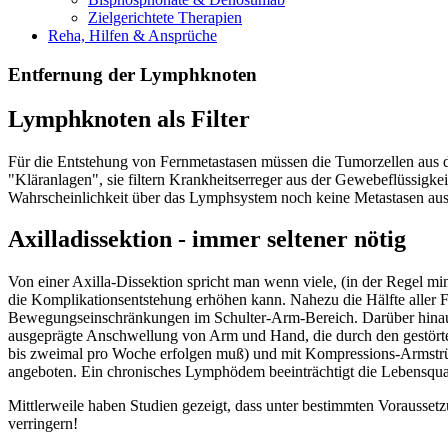
Zielgerichtete Therapien
Reha, Hilfen & Ansprüche
Entfernung der Lymphknoten
Lymphknoten als Filter
Für die Entstehung von Fernmetastasen müssen die Tumorzellen aus 
"Kläranlagen", sie filtern Krankheitserreger aus der Gewebeflüssigk
Wahrscheinlichkeit über das Lymphsystem noch keine Metastasen ausg
Axilladissektion - immer seltener nötig
Von einer Axilla-Dissektion spricht man wenn viele, (in der Regel m
die Komplikationsentstehung erhöhen kann. Nahezu die Hälfte aller 
Bewegungseinschränkungen im Schulter-Arm-Bereich. Darüber hinaus e
ausgeprägte Anschwellung von Arm und Hand, die durch den gestör
bis zweimal pro Woche erfolgen muß) und mit Kompressions-Armstrü
angeboten. Ein chronisches Lymphödem beeinträchtigt die Lebensqualit
Mittlerweile haben Studien gezeigt, dass unter bestimmten Vorausset
verringern!