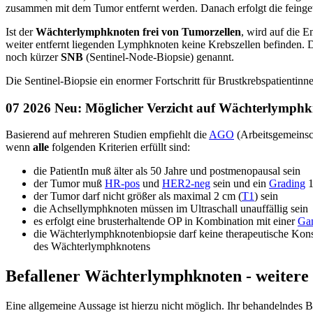
zusammen mit dem Tumor entfernt werden. Danach erfolgt die feingew
Ist der
Wächterlymphknoten frei von Tumorzellen
, wird auf die 
weiter entfernt liegenden Lymphknoten keine Krebszellen befinden. 
noch kürzer
SNB
(Sentinel-Node-Biopsie) genannt.
Die Sentinel-Biopsie ein enormer Fortschritt für Brustkrebspatient
07 2026 Neu: Möglicher Verzicht auf Wächterlymphk
Basierend auf mehreren Studien empfiehlt die
AGO
(Arbeitsgemeinsch
wenn
alle
folgenden Kriterien erfüllt sind:
die PatientIn muß älter als 50 Jahre und postmenopausal sein
der Tumor muß
HR-pos
und
HER2-neg
sein und ein
Grading
1
der Tumor darf nicht größer als maximal 2 cm (
T1
) sein
die Achsellymphknoten müssen im Ultraschall unauffällig sein
es erfolgt eine brusterhaltende OP in Kombination mit einer
Gan
die Wächterlymphknotenbiopsie darf keine therapeutische Kons
des Wächterlymphknotens
Befallener Wächterlymphknoten - weiter
Eine allgemeine Aussage ist hierzu nicht möglich. Ihr behandelndes B