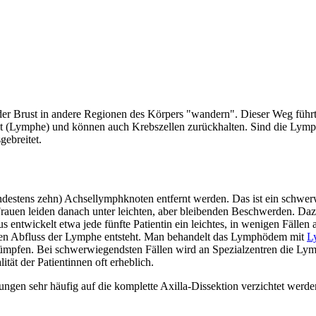
der Brust in andere Regionen des Körpers "wandern". Dieser Weg füh
eit (Lymphe) und können auch Krebszellen zurückhalten. Sind die
Lymph
ebreitet.
indestens zehn) Achsellymphknoten entfernt werden. Das ist ein schwe
Frauen leiden danach unter leichten, aber bleibenden Beschwerden. D
ntwickelt etwa jede fünfte Patientin ein leichtes, in wenigen Fällen
ten Abfluss der Lymphe entsteht. Man behandelt das Lymphödem mit
L
mpfen. Bei schwerwiegendsten Fällen wird an Spezialzentren die Lym
ät der Patientinnen oft erheblich.
zungen sehr häufig auf die komplette Axilla-Dissektion verzichtet wer