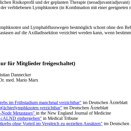
ichen Risikoprofil und der geplanten Therapie (neoadjuvant/adjuvant) 
g der verbliebenen Lymphknoten (in Kombination mit einer geeigneten
Lymphknoten und Lymphabflusswegen bestmöglich schont ohne den Beha
stasen auf die Axilladissektion verzichtet werden kann, wenn bestimmt
 für Mitglieder freigeschaltet)
istian Dannecker
r. med. Mario Marx
rebs im Frühstadium manchmal verzichtbar"
im Deutschen Ärzteblatt
m Wächterlymphknoten verzichtbar"
im Deutschen Ärzteblatt
el-Node Metastases"
in the New England Journal of Medicine
mit cALND einhergehen"
in Medical Tribune
krebs ohne Vorteil im Vergleich zu gezielten Ansätzen"
im Deutschen Ä