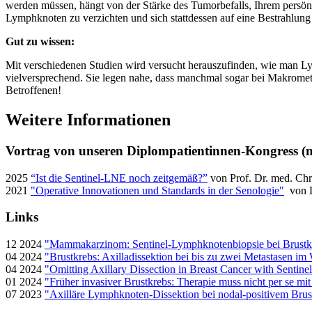
werden müssen, hängt von der Stärke des Tumorbefalls, Ihrem persönl
Lymphknoten zu verzichten und sich stattdessen auf eine Bestrahlun
Gut zu wissen:
Mit verschiedenen Studien wird versucht herauszufinden, wie man 
vielversprechend. Sie legen nahe, dass manchmal sogar bei Makrometa
Betroffenen!
Weitere Informationen
Vortrag von unseren Diplompatientinnen-Kongress (nur
2025
“Ist die Sentinel-LNE noch zeitgemäß?”
von Prof. Dr. med. Chr
2021
"Operative Innovationen und Standards in der Senologie"
von D
Links
12 2024
"Mammakarzinom: Sentinel-Lymphknoten­biopsie bei Brustk
04 2024
"Brustkrebs: Axilladissektion bei bis zu zwei Metastasen i
04 2024
"Omitting Axillary Dissection in Breast Cancer with Sentin
01 2024
"Früher invasiver Brustkrebs: Therapie muss nicht per se 
07 2023
"Axilläre Lymphknoten-Dis­sektion bei nodal-positivem Brust