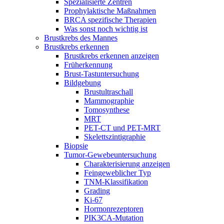
Spezialisierte Zentren
Prophylaktische Maßnahmen
BRCA spezifische Therapien
Was sonst noch wichtig ist
Brustkrebs des Mannes
Brustkrebs erkennen
Brustkrebs erkennen anzeigen
Früherkennung
Brust-Tastuntersuchung
Bildgebung
Brustultraschall
Mammographie
Tomosynthese
MRT
PET-CT und PET-MRT
Skelettszintigraphie
Biopsie
Tumor-Gewebeuntersuchung
Charakterisierung anzeigen
Feingeweblicher Typ
TNM-Klassifikation
Grading
Ki-67
Hormonrezeptoren
PIK3CA-Mutation