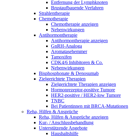
Entfernung der Lymphknoten
Brustaufbauende Verfahren
Strahlentherapie
Chemotherapie
Chemotherapie anzeigen
Nebenwirkungen
Antihormontherapie
Antihormontherapie anzeigen
GnRH-Analoga
Aromatasehemmer
Tamoxifen
CDK4/6 Inhibitoren & Co.
Nebenwirkungen
Bisphosphonate & Denosumab
Zielgerichtete Therapien
Zielgerichtete Therapien anzeigen
Hormonrezeptor-positive Tumore
HER2-positive / HER2-low Tumore
TNBC
Bei Patientinnen mit BRCA-Mutationen
Reha, Hilfen & Ansprüche
Reha, Hilfen & Ansprüche anzeigen
Kur- / Anschlussbehandlung
Unterstützende Angebote
Haushaltshilfe