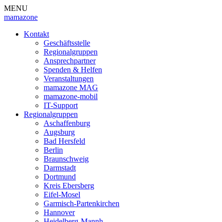
MENU
mamazone
Kontakt
Geschäftsstelle
Regionalgruppen
Ansprechpartner
Spenden & Helfen
Veranstaltungen
mamazone MAG
mamazone-mobil
IT-Support
Regionalgruppen
Aschaffenburg
Augsburg
Bad Hersfeld
Berlin
Braunschweig
Darmstadt
Dortmund
Kreis Ebersberg
Eifel-Mosel
Garmisch-Partenkirchen
Hannover
Heidelberg-Mannh.