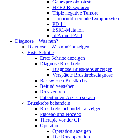
Genexpressionstests
HER2-Rezeptoren
Triple negative Tumore
Tumorinfiltrierende Lymphozyten
PD-L1
ESR1-Mutation
uPA und PAI 1
Diagnose – Was nun?
Diagnose – Was nun? anzeigen
Erste Schritte
Erste Schritte anzeigen
Diagnose Brustkrebs
Diagnose Brustkrebs anzeigen
Verspätete Brustkrebsdiagnose
Basiswissen Brustkrebs
Befund verstehen
Brustzentren
Patientinnen-Arzt-Gespräch
Brustkrebs behandeln
Brustkrebs behandeln anzeigen
Placebo und Nocebo
Therapie vor der OP
Operation
Operation anzeigen
Die Brustoperation