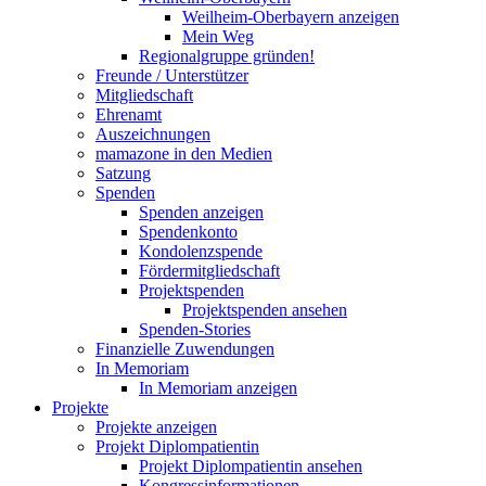
Weilheim-Oberbayern anzeigen
Mein Weg
Regionalgruppe gründen!
Freunde / Unterstützer
Mitgliedschaft
Ehrenamt
Auszeichnungen
mamazone in den Medien
Satzung
Spenden
Spenden anzeigen
Spendenkonto
Kondolenzspende
Fördermitgliedschaft
Projektspenden
Projektspenden ansehen
Spenden-Stories
Finanzielle Zuwendungen
In Memoriam
In Memoriam anzeigen
Projekte
Projekte anzeigen
Projekt Diplompatientin
Projekt Diplompatientin ansehen
Kongressinformationen