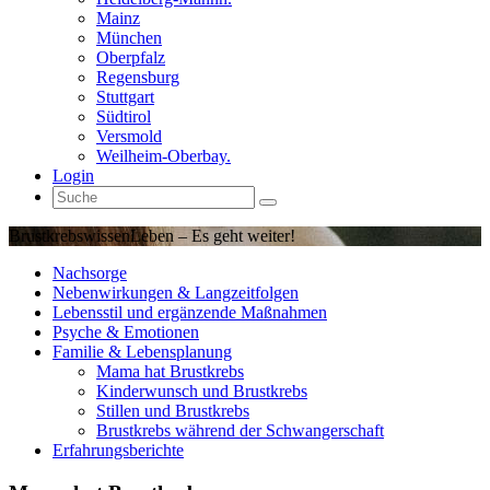
Mainz
München
Oberpfalz
Regensburg
Stuttgart
Südtirol
Versmold
Weilheim-Oberbay.
Login
Brustkrebswissen
Leben – Es geht weiter!
Nachsorge
Nebenwirkungen & Langzeitfolgen
Lebensstil und ergänzende Maßnahmen
Psyche & Emotionen
Familie & Lebensplanung
Mama hat Brustkrebs
Kinderwunsch und Brustkrebs
Stillen und Brustkrebs
Brustkrebs während der Schwangerschaft
Erfahrungsberichte