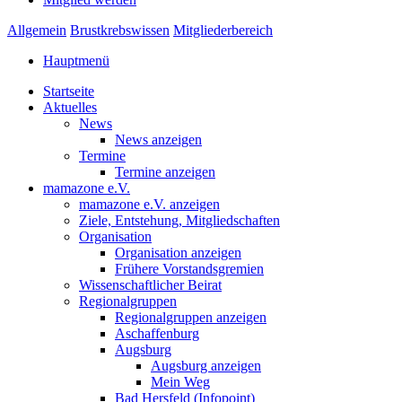
Allgemein
Brustkrebswissen
Mitgliederbereich
Hauptmenü
Startseite
Aktuelles
News
News anzeigen
Termine
Termine anzeigen
mamazone e.V.
mamazone e.V. anzeigen
Ziele, Entstehung, Mitgliedschaften
Organisation
Organisation anzeigen
Frühere Vorstandsgremien
Wissenschaftlicher Beirat
Regionalgruppen
Regionalgruppen anzeigen
Aschaffenburg
Augsburg
Augsburg anzeigen
Mein Weg
Bad Hersfeld (Infopoint)