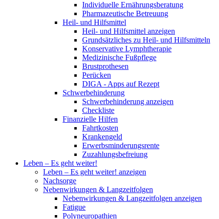
Individuelle Ernährungsberatung
Pharmazeutische Betreuung
Heil- und Hilfsmittel
Heil- und Hilfsmittel anzeigen
Grundsätzliches zu Heil- und Hilfsmitteln
Konservative Lymphtherapie
Medizinische Fußpflege
Brustprothesen
Perücken
DIGA - Apps auf Rezept
Schwerbehinderung
Schwerbehinderung anzeigen
Checkliste
Finanzielle Hilfen
Fahrtkosten
Krankengeld
Erwerbsminderungsrente
Zuzahlungsbefreiung
Leben – Es geht weiter!
Leben – Es geht weiter! anzeigen
Nachsorge
Nebenwirkungen & Langzeitfolgen
Nebenwirkungen & Langzeitfolgen anzeigen
Fatigue
Polyneuropathien