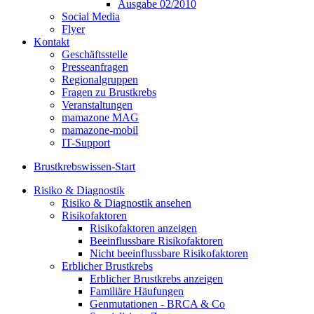
Ausgabe 02/2010
Social Media
Flyer
Kontakt
Geschäftsstelle
Presseanfragen
Regionalgruppen
Fragen zu Brustkrebs
Veranstaltungen
mamazone MAG
mamazone-mobil
IT-Support
Brustkrebswissen-Start
Risiko & Diagnostik
Risiko & Diagnostik ansehen
Risikofaktoren
Risikofaktoren anzeigen
Beeinflussbare Risikofaktoren
Nicht beeinflussbare Risikofaktoren
Erblicher Brustkrebs
Erblicher Brustkrebs anzeigen
Familiäre Häufungen
Genmutationen - BRCA & Co