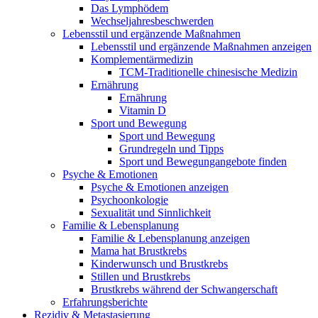
Das Lymphödem
Wechseljahresbeschwerden
Lebensstil und ergänzende Maßnahmen
Lebensstil und ergänzende Maßnahmen anzeigen
Komplementärmedizin
TCM-Traditionelle chinesische Medizin
Ernährung
Ernährung
Vitamin D
Sport und Bewegung
Sport und Bewegung
Grundregeln und Tipps
Sport und Bewegungangebote finden
Psyche & Emotionen
Psyche & Emotionen anzeigen
Psychoonkologie
Sexualität und Sinnlichkeit
Familie & Lebensplanung
Familie & Lebensplanung anzeigen
Mama hat Brustkrebs
Kinderwunsch und Brustkrebs
Stillen und Brustkrebs
Brustkrebs während der Schwangerschaft
Erfahrungsberichte
Rezidiv & Metastasierung