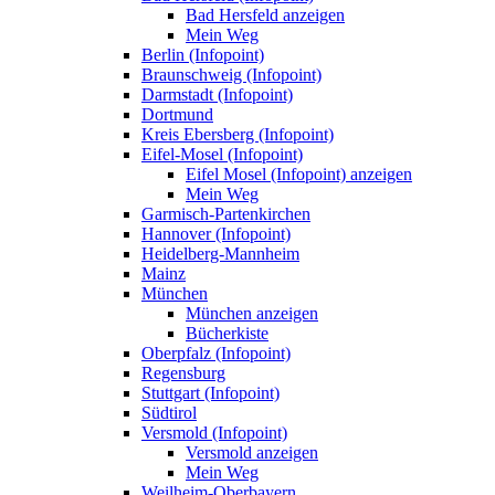
Bad Hersfeld anzeigen
Mein Weg
Berlin (Infopoint)
Braunschweig (Infopoint)
Darmstadt (Infopoint)
Dortmund
Kreis Ebersberg (Infopoint)
Eifel-Mosel (Infopoint)
Eifel Mosel (Infopoint) anzeigen
Mein Weg
Garmisch-Partenkirchen
Hannover (Infopoint)
Heidelberg-Mannheim
Mainz
München
München anzeigen
Bücherkiste
Oberpfalz (Infopoint)
Regensburg
Stuttgart (Infopoint)
Südtirol
Versmold (Infopoint)
Versmold anzeigen
Mein Weg
Weilheim-Oberbayern