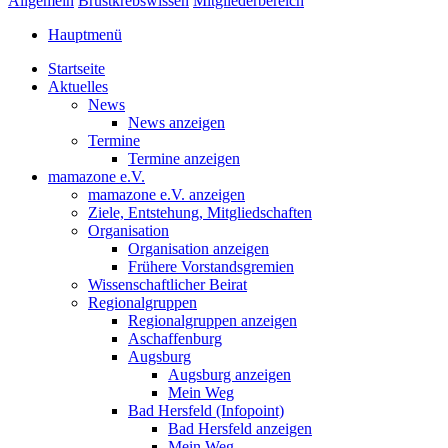
Allgemein
Brustkrebswissen
Mitgliederbereich
Hauptmenü
Startseite
Aktuelles
News
News anzeigen
Termine
Termine anzeigen
mamazone e.V.
mamazone e.V. anzeigen
Ziele, Entstehung, Mitgliedschaften
Organisation
Organisation anzeigen
Frühere Vorstandsgremien
Wissenschaftlicher Beirat
Regionalgruppen
Regionalgruppen anzeigen
Aschaffenburg
Augsburg
Augsburg anzeigen
Mein Weg
Bad Hersfeld (Infopoint)
Bad Hersfeld anzeigen
Mein Weg