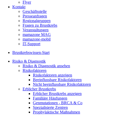
Flyer
Kontakt
Geschäftsstelle
Presseanfragen
Regionalgruppen
Fragen zu Brustkrebs
Veranstaltungen
mamazone MAG
mamazone-mobil
IT-Support
Brustkrebswissen-Start
Risiko & Diagnostik
Risiko & Diagnostik ansehen
Risikofaktoren
Risikofaktoren anzeigen
Beeinflussbare Risikofaktoren
Nicht beeinflussbare Risikofaktoren
Erblicher Brustkrebs
Erblicher Brustkrebs anzeigen
Familiäre Häufungen
Genmutationen - BRCA & Co
Spezialisierte Zentren
Prophylaktische Maßnahmen