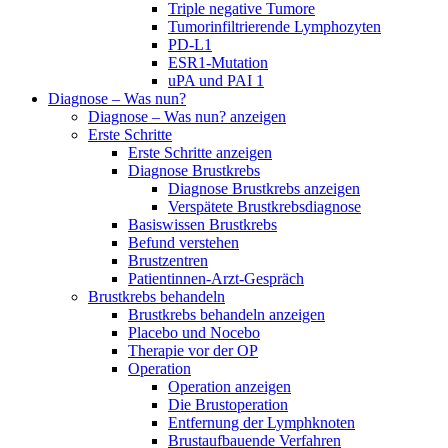
Triple negative Tumore
Tumorinfiltrierende Lymphozyten
PD-L1
ESR1-Mutation
uPA und PAI 1
Diagnose – Was nun?
Diagnose – Was nun? anzeigen
Erste Schritte
Erste Schritte anzeigen
Diagnose Brustkrebs
Diagnose Brustkrebs anzeigen
Verspätete Brustkrebsdiagnose
Basiswissen Brustkrebs
Befund verstehen
Brustzentren
Patientinnen-Arzt-Gespräch
Brustkrebs behandeln
Brustkrebs behandeln anzeigen
Placebo und Nocebo
Therapie vor der OP
Operation
Operation anzeigen
Die Brustoperation
Entfernung der Lymphknoten
Brustaufbauende Verfahren