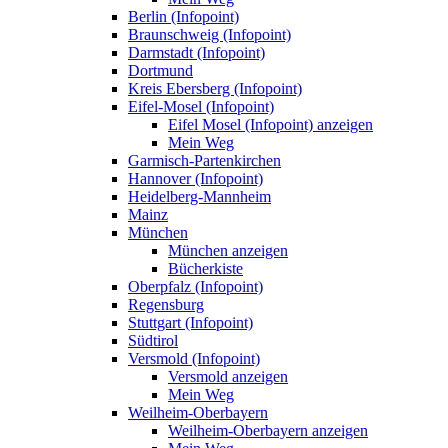
Berlin (Infopoint)
Braunschweig (Infopoint)
Darmstadt (Infopoint)
Dortmund
Kreis Ebersberg (Infopoint)
Eifel-Mosel (Infopoint)
Eifel Mosel (Infopoint) anzeigen
Mein Weg
Garmisch-Partenkirchen
Hannover (Infopoint)
Heidelberg-Mannheim
Mainz
München
München anzeigen
Bücherkiste
Oberpfalz (Infopoint)
Regensburg
Stuttgart (Infopoint)
Südtirol
Versmold (Infopoint)
Versmold anzeigen
Mein Weg
Weilheim-Oberbayern
Weilheim-Oberbayern anzeigen