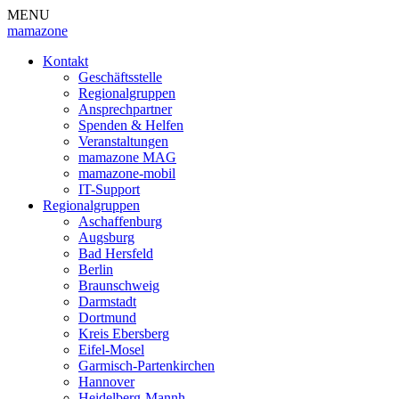
MENU
mamazone
Kontakt
Geschäftsstelle
Regionalgruppen
Ansprechpartner
Spenden & Helfen
Veranstaltungen
mamazone MAG
mamazone-mobil
IT-Support
Regionalgruppen
Aschaffenburg
Augsburg
Bad Hersfeld
Berlin
Braunschweig
Darmstadt
Dortmund
Kreis Ebersberg
Eifel-Mosel
Garmisch-Partenkirchen
Hannover
Heidelberg-Mannh.