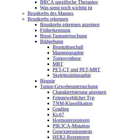
BRCA spezifische Therapien
Was sonst noch wichtig ist
Brustkrebs des Mannes
Brustkrebs erkennen
Brustkrebs erkennen anzeigen
Früherkennung
Brust-Tastuntersuchung
Bildgebung
Brustultraschall
Mammographie
Tomosynthese
MRT
PET-CT und PET-MRT
Skelettszintigraphie
Biopsie
Tumor-Gewebeuntersuchung
Charakterisierung anzeigen
Feingeweblicher Typ
TNM-Klassifikation
Grading
Ki-67
Hormonrezeptoren
PIK3CA-Mutation
Genexpressionstests
HER2-Rezeptoren