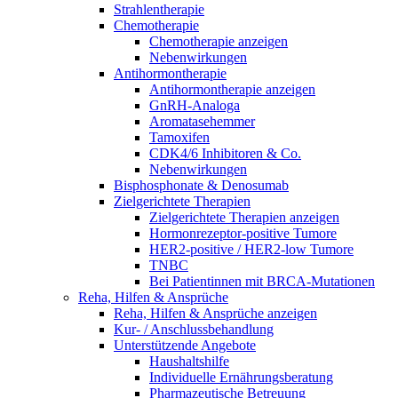
Strahlentherapie
Chemotherapie
Chemotherapie anzeigen
Nebenwirkungen
Antihormontherapie
Antihormontherapie anzeigen
GnRH-Analoga
Aromatasehemmer
Tamoxifen
CDK4/6 Inhibitoren & Co.
Nebenwirkungen
Bisphosphonate & Denosumab
Zielgerichtete Therapien
Zielgerichtete Therapien anzeigen
Hormonrezeptor-positive Tumore
HER2-positive / HER2-low Tumore
TNBC
Bei Patientinnen mit BRCA-Mutationen
Reha, Hilfen & Ansprüche
Reha, Hilfen & Ansprüche anzeigen
Kur- / Anschlussbehandlung
Unterstützende Angebote
Haushaltshilfe
Individuelle Ernährungsberatung
Pharmazeutische Betreuung