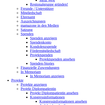
Mein Weg
Regionalgruppe gründen!
Freunde / Unterstützer
Mitgliedschaft
Ehrenamt
Auszeichnungen
mamazone in den Medien
Satzung
Spenden
Spenden anzeigen
Spendenkonto
Kondolenzspende
Fördermitgliedschaft
Projektspenden
Projektspenden ansehen
Spenden-Stories
Finanzielle Zuwendungen
In Memoriam
In Memoriam anzeigen
Projekte
Projekte anzeigen
Projekt Diplompatientin
Projekt Diplompatientin ansehen
Kongressinformationen
Kongressinformationen ansehen