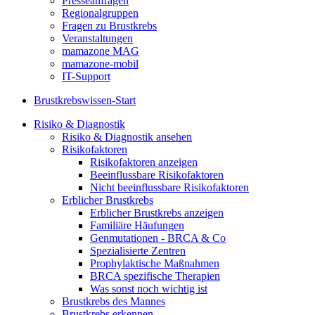
Presseanfragen
Regionalgruppen
Fragen zu Brustkrebs
Veranstaltungen
mamazone MAG
mamazone-mobil
IT-Support
Brustkrebswissen-Start
Risiko & Diagnostik
Risiko & Diagnostik ansehen
Risikofaktoren
Risikofaktoren anzeigen
Beeinflussbare Risikofaktoren
Nicht beeinflussbare Risikofaktoren
Erblicher Brustkrebs
Erblicher Brustkrebs anzeigen
Familiäre Häufungen
Genmutationen - BRCA & Co
Spezialisierte Zentren
Prophylaktische Maßnahmen
BRCA spezifische Therapien
Was sonst noch wichtig ist
Brustkrebs des Mannes
Brustkrebs erkennen