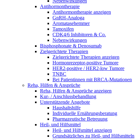
Nebenwirkungen
Antihormontherapie
Antihormontherapie anzeigen
GnRH-Analoga
Aromatasehemmer
Tamoxifen
CDK4/6 Inhibitoren & Co.
Nebenwirkungen
Bisphosphonate & Denosumab
Zielgerichtete Therapien
Zielgerichtete Therapien anzeigen
Hormonrezeptor-positive Tumore
HER2-positive / HER2-low Tumore
TNBC
Bei Patientinnen mit BRCA-Mutationen
Reha, Hilfen & Ansprüche
Reha, Hilfen & Ansprüche anzeigen
Kur- / Anschlussbehandlung
Unterstützende Angebote
Haushaltshilfe
Individuelle Ernährungsberatung
Pharmazeutische Betreuung
Heil- und Hilfsmittel
Heil- und Hilfsmittel anzeigen
Grundsätzliches zu Heil- und Hilfsmitteln