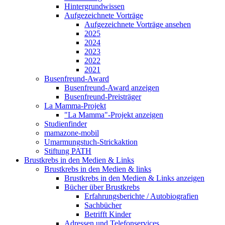
Hintergrundwissen
Aufgezeichnete Vorträge
Aufgezeichnete Vorträge ansehen
2025
2024
2023
2022
2021
Busenfreund-Award
Busenfreund-Award anzeigen
Busenfreund-Preisträger
La Mamma-Projekt
"La Mamma"-Projekt anzeigen
Studienfinder
mamazone-mobil
Umarmungstuch-Strickaktion
Stiftung PATH
Brustkrebs in den Medien & Links
Brustkrebs in den Medien & links
Brustkrebs in den Medien & Links anzeigen
Bücher über Brustkrebs
Erfahrungsberichte / Autobiografien
Sachbücher
Betrifft Kinder
Adressen und Telefonservices