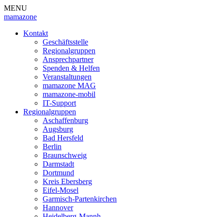
MENU
mamazone
Kontakt
Geschäftsstelle
Regionalgruppen
Ansprechpartner
Spenden & Helfen
Veranstaltungen
mamazone MAG
mamazone-mobil
IT-Support
Regionalgruppen
Aschaffenburg
Augsburg
Bad Hersfeld
Berlin
Braunschweig
Darmstadt
Dortmund
Kreis Ebersberg
Eifel-Mosel
Garmisch-Partenkirchen
Hannover
Heidelberg-Mannh.