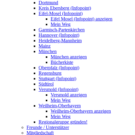
Dortmund
Kreis Ebersberg (Infopoint)
Eifel-Mosel (Infopoint)
Eifel Mosel (Infopoint) anzeigen
Mein Weg
Garmisch-Partenkirchen
Hannover (Infopoint)
Heidelberg-Mannheim
Mainz
München
München anzeigen
Bücherkiste
Oberpfalz (Infopoint)
Regensburg
Stuttgart (Infopoint)
Südtirol
Versmold (Infopoint)
Versmold anzeigen
Mein Weg
Weilheim-Oberbayern
Weilheim-Oberbayern anzeigen
Mein Weg
Regionalgruppe gründen!
Freunde / Unterstützer
Mitgliedschaft