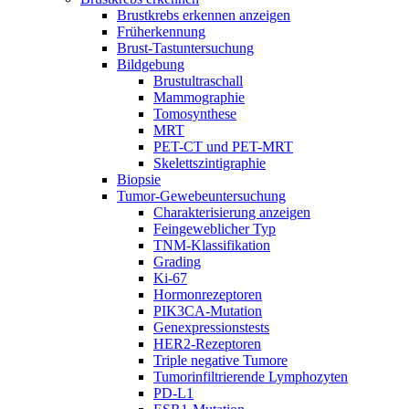
Brustkrebs erkennen anzeigen
Früherkennung
Brust-Tastuntersuchung
Bildgebung
Brustultraschall
Mammographie
Tomosynthese
MRT
PET-CT und PET-MRT
Skelettszintigraphie
Biopsie
Tumor-Gewebeuntersuchung
Charakterisierung anzeigen
Feingeweblicher Typ
TNM-Klassifikation
Grading
Ki-67
Hormonrezeptoren
PIK3CA-Mutation
Genexpressionstests
HER2-Rezeptoren
Triple negative Tumore
Tumorinfiltrierende Lymphozyten
PD-L1