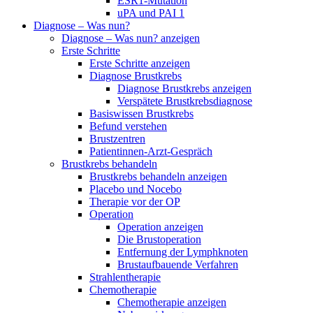
ESR1-Mutation
uPA und PAI 1
Diagnose – Was nun?
Diagnose – Was nun? anzeigen
Erste Schritte
Erste Schritte anzeigen
Diagnose Brustkrebs
Diagnose Brustkrebs anzeigen
Verspätete Brustkrebsdiagnose
Basiswissen Brustkrebs
Befund verstehen
Brustzentren
Patientinnen-Arzt-Gespräch
Brustkrebs behandeln
Brustkrebs behandeln anzeigen
Placebo und Nocebo
Therapie vor der OP
Operation
Operation anzeigen
Die Brustoperation
Entfernung der Lymphknoten
Brustaufbauende Verfahren
Strahlentherapie
Chemotherapie
Chemotherapie anzeigen