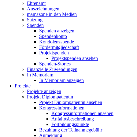
Ehrenamt
Auszeichnungen
mamazone in den Medien
Satzung
Spenden
Spenden anzeigen
Spendenkonto
Kondolenzspende
Fördermitgliedschaft
Projektspenden
Projektspenden ansehen
Spenden-Stories
Finanzielle Zuwendungen
In Memoriam
In Memoriam anzeigen
Projekte
Projekte anzeigen
Projekt Diplompatientin
Projekt Diplompatientin ansehen
Kongressinformationen
Kongressinformationen ansehen
Anfahrtsbeschreibung
Fortbildungspunkte
Bezahlung der Teilnahmegebühr
Anmeldung