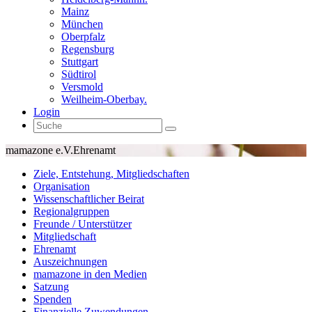
Mainz
München
Oberpfalz
Regensburg
Stuttgart
Südtirol
Versmold
Weilheim-Oberbay.
Login
mamazone e.V.
Ehrenamt
Ziele, Entstehung, Mitgliedschaften
Organisation
Wissenschaftlicher Beirat
Regionalgruppen
Freunde / Unterstützer
Mitgliedschaft
Ehrenamt
Auszeichnungen
mamazone in den Medien
Satzung
Spenden
Finanzielle Zuwendungen