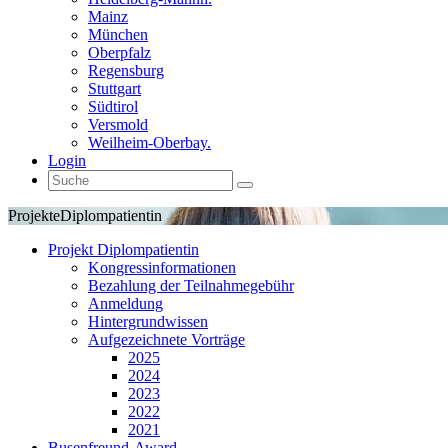
Mainz
München
Oberpfalz
Regensburg
Stuttgart
Südtirol
Versmold
Weilheim-Oberbay.
Login
Projekte
Diplompatientin
Projekt Diplompatientin
Kongressinformationen
Bezahlung der Teilnahmegebühr
Anmeldung
Hintergrundwissen
Aufgezeichnete Vorträge
2025
2024
2023
2022
2021
Busenfreund-Award