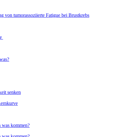
von tumorassoziierte Fatigue bei Brustkrebs
te
twas?
keit senken
Lernkurve
och was kommen?
och was kommen?