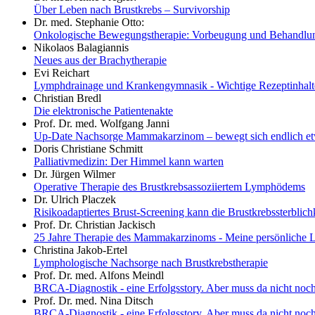
Über Leben nach Brustkrebs – Survivorship
Dr. med. Stephanie Otto:
Onkologische Bewegungstherapie: Vorbeugung und Behandlung 
Nikolaos Balagiannis
Neues aus der Brachytherapie
Evi Reichart
Lymphdrainage und Krankengymnasik - Wichtige Rezeptinhal
Christian Bredl
Die elektronische Patientenakte
Prof. Dr. med. Wolfgang Janni
Up-Date Nachsorge Mammakarzinom – bewegt sich endlich e
Doris Christiane Schmitt
Palliativmedizin: Der Himmel kann warten
Dr. Jürgen Wilmer
Operative Therapie des Brustkrebsassoziiertem Lymphödems
Dr. Ulrich Placzek
Risikoadaptiertes Brust-Screening kann die Brustkrebssterblich
Prof. Dr. Christian Jackisch
25 Jahre Therapie des Mammakarzinoms - Meine persönliche 
Christina Jakob-Ertel
Lymphologische Nachsorge nach Brustkrebstherapie
Prof. Dr. med. Alfons Meindl
BRCA-Diagnostik - eine Erfolgsstory. Aber muss da nicht n
Prof. Dr. med. Nina Ditsch
BRCA-Diagnostik - eine Erfolgsstory. Aber muss da nicht n