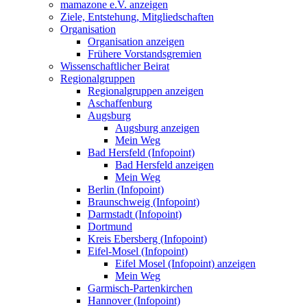
mamazone e.V. anzeigen
Ziele, Entstehung, Mitgliedschaften
Organisation
Organisation anzeigen
Frühere Vorstandsgremien
Wissenschaftlicher Beirat
Regionalgruppen
Regionalgruppen anzeigen
Aschaffenburg
Augsburg
Augsburg anzeigen
Mein Weg
Bad Hersfeld (Infopoint)
Bad Hersfeld anzeigen
Mein Weg
Berlin (Infopoint)
Braunschweig (Infopoint)
Darmstadt (Infopoint)
Dortmund
Kreis Ebersberg (Infopoint)
Eifel-Mosel (Infopoint)
Eifel Mosel (Infopoint) anzeigen
Mein Weg
Garmisch-Partenkirchen
Hannover (Infopoint)