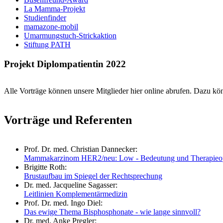
La Mamma-Projekt
Studienfinder
mamazone-mobil
Umarmungstuch-Strickaktion
Stiftung PATH
Projekt Diplompatientin 2022
Alle Vorträge können unsere Mitglieder hier online abrufen. Dazu k
Vorträge und Referenten
Prof. Dr. med. Christian Dannecker:
Mammakarzinom HER2/neu: Low - Bedeutung und Therapieo
Brigitte Roth:
Brustaufbau im Spiegel der Rechtsprechung
Dr. med. Jacqueline Sagasser:
Leitlinien Komplementärmedizin
Prof. Dr. med. Ingo Diel:
Das ewige Thema Bisphosphonate - wie lange sinnvoll?
Dr. med. Anke Pregler: