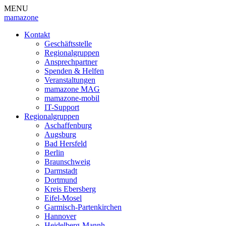
MENU
mamazone
Kontakt
Geschäftsstelle
Regionalgruppen
Ansprechpartner
Spenden & Helfen
Veranstaltungen
mamazone MAG
mamazone-mobil
IT-Support
Regionalgruppen
Aschaffenburg
Augsburg
Bad Hersfeld
Berlin
Braunschweig
Darmstadt
Dortmund
Kreis Ebersberg
Eifel-Mosel
Garmisch-Partenkirchen
Hannover
Heidelberg-Mannh.