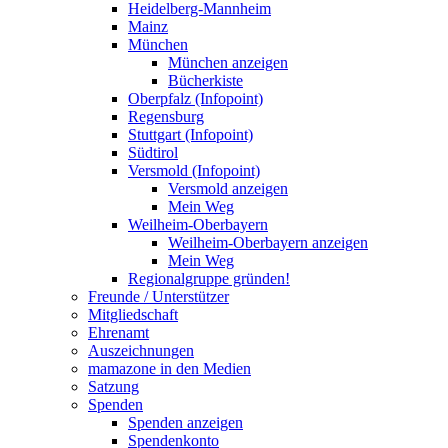
Heidelberg-Mannheim
Mainz
München
München anzeigen
Bücherkiste
Oberpfalz (Infopoint)
Regensburg
Stuttgart (Infopoint)
Südtirol
Versmold (Infopoint)
Versmold anzeigen
Mein Weg
Weilheim-Oberbayern
Weilheim-Oberbayern anzeigen
Mein Weg
Regionalgruppe gründen!
Freunde / Unterstützer
Mitgliedschaft
Ehrenamt
Auszeichnungen
mamazone in den Medien
Satzung
Spenden
Spenden anzeigen
Spendenkonto