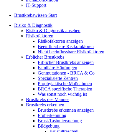
IT-Support
Brustkrebswissen-Start
Risiko & Diagnostik
Risiko & Diagnostik ansehen
Risikofaktoren
Risikofaktoren anzeigen
Beeinflussbare Risikofaktoren
Nicht beeinflussbare Risikofaktoren
Erblicher Brustkrebs
Erblicher Brustkrebs anzeigen
Familiäre Häufungen
Genmutationen - BRCA & Co
Spezialisierte Zentren
Prophylaktische Maßnahmen
BRCA spezifische Therapien
Was sonst noch wichtig ist
Brustkrebs des Mannes
Brustkrebs erkennen
Brustkrebs erkennen anzeigen
Früherkennung
Brust-Tastuntersuchung
Bildgebung
Brustultraschall