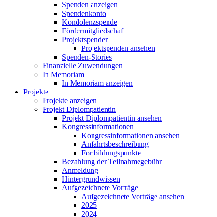
Spenden anzeigen
Spendenkonto
Kondolenzspende
Fördermitgliedschaft
Projektspenden
Projektspenden ansehen
Spenden-Stories
Finanzielle Zuwendungen
In Memoriam
In Memoriam anzeigen
Projekte
Projekte anzeigen
Projekt Diplompatientin
Projekt Diplompatientin ansehen
Kongressinformationen
Kongressinformationen ansehen
Anfahrtsbeschreibung
Fortbildungspunkte
Bezahlung der Teilnahmegebühr
Anmeldung
Hintergrundwissen
Aufgezeichnete Vorträge
Aufgezeichnete Vorträge ansehen
2025
2024