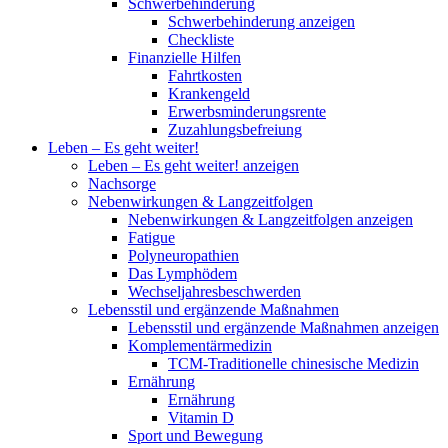
Schwerbehinderung
Schwerbehinderung anzeigen
Checkliste
Finanzielle Hilfen
Fahrtkosten
Krankengeld
Erwerbsminderungsrente
Zuzahlungsbefreiung
Leben – Es geht weiter!
Leben – Es geht weiter! anzeigen
Nachsorge
Nebenwirkungen & Langzeitfolgen
Nebenwirkungen & Langzeitfolgen anzeigen
Fatigue
Polyneuropathien
Das Lymphödem
Wechseljahresbeschwerden
Lebensstil und ergänzende Maßnahmen
Lebensstil und ergänzende Maßnahmen anzeigen
Komplementärmedizin
TCM-Traditionelle chinesische Medizin
Ernährung
Ernährung
Vitamin D
Sport und Bewegung