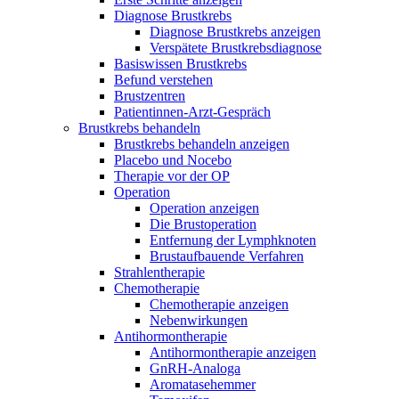
Diagnose Brustkrebs
Diagnose Brustkrebs anzeigen
Verspätete Brustkrebsdiagnose
Basiswissen Brustkrebs
Befund verstehen
Brustzentren
Patientinnen-Arzt-Gespräch
Brustkrebs behandeln
Brustkrebs behandeln anzeigen
Placebo und Nocebo
Therapie vor der OP
Operation
Operation anzeigen
Die Brustoperation
Entfernung der Lymphknoten
Brustaufbauende Verfahren
Strahlentherapie
Chemotherapie
Chemotherapie anzeigen
Nebenwirkungen
Antihormontherapie
Antihormontherapie anzeigen
GnRH-Analoga
Aromatasehemmer