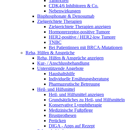
Tamoxifen
CDK4/6 Inhibitoren & Co.
Nebenwirkungen
Bisphosphonate & Denosumab
Zielgerichtete Therapien
Zielgerichtete Therapien anzeigen
Hormonrezeptor-positive Tumore
HER2-positive / HER2-low Tumore
TNBC
Bei Patientinnen mit BRCA-Mutationen
Reha, Hilfen & Ansprüche
Reha, Hilfen & Ansprüche anzeigen
Kur- / Anschlussbehandlung
Unterstützende Angebote
Haushaltshilfe
Individuelle Ernährungsberatung
Pharmazeutische Betreuung
Heil- und Hilfsmittel
Heil- und Hilfsmittel anzeigen
Grundsätzliches zu Heil- und Hilfsmitteln
Konservative Lymphtherapie
Medizinische Fußpflege
Brustprothesen
Perücken
DIGA - Apps auf Rezept