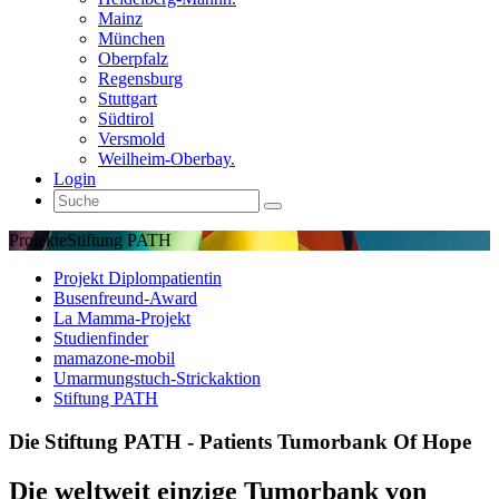
Mainz
München
Oberpfalz
Regensburg
Stuttgart
Südtirol
Versmold
Weilheim-Oberbay.
Login
Projekte
Stiftung PATH
Projekt Diplompatientin
Busenfreund-Award
La Mamma-Projekt
Studienfinder
mamazone-mobil
Umarmungstuch-Strickaktion
Stiftung PATH
Die Stiftung PATH - Patients Tumorbank Of Hope
Die weltweit einzige Tumorbank von