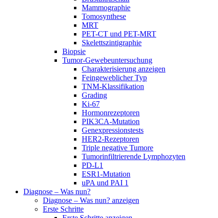
Mammographie
Tomosynthese
MRT
PET-CT und PET-MRT
Skelettszintigraphie
Biopsie
Tumor-Gewebeuntersuchung
Charakterisierung anzeigen
Feingeweblicher Typ
TNM-Klassifikation
Grading
Ki-67
Hormonrezeptoren
PIK3CA-Mutation
Genexpressionstests
HER2-Rezeptoren
Triple negative Tumore
Tumorinfiltrierende Lymphozyten
PD-L1
ESR1-Mutation
uPA und PAI 1
Diagnose – Was nun?
Diagnose – Was nun? anzeigen
Erste Schritte
Erste Schritte anzeigen