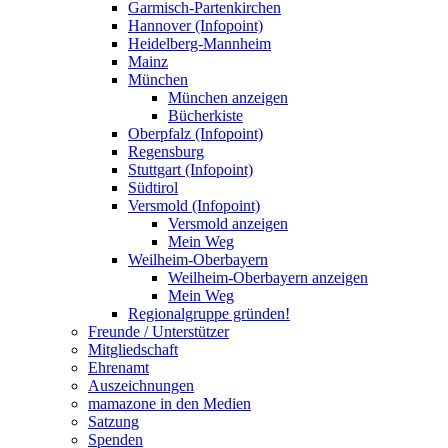
Garmisch-Partenkirchen
Hannover (Infopoint)
Heidelberg-Mannheim
Mainz
München
München anzeigen
Bücherkiste
Oberpfalz (Infopoint)
Regensburg
Stuttgart (Infopoint)
Südtirol
Versmold (Infopoint)
Versmold anzeigen
Mein Weg
Weilheim-Oberbayern
Weilheim-Oberbayern anzeigen
Mein Weg
Regionalgruppe gründen!
Freunde / Unterstützer
Mitgliedschaft
Ehrenamt
Auszeichnungen
mamazone in den Medien
Satzung
Spenden