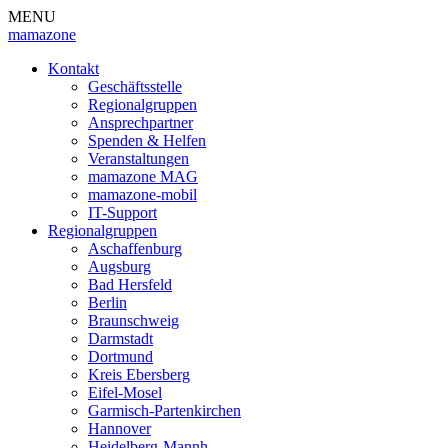
MENU
mamazone
Kontakt
Geschäftsstelle
Regionalgruppen
Ansprechpartner
Spenden & Helfen
Veranstaltungen
mamazone MAG
mamazone-mobil
IT-Support
Regionalgruppen
Aschaffenburg
Augsburg
Bad Hersfeld
Berlin
Braunschweig
Darmstadt
Dortmund
Kreis Ebersberg
Eifel-Mosel
Garmisch-Partenkirchen
Hannover
Heidelberg-Mannh.