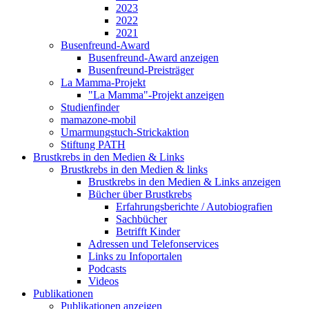
2023
2022
2021
Busenfreund-Award
Busenfreund-Award anzeigen
Busenfreund-Preisträger
La Mamma-Projekt
"La Mamma"-Projekt anzeigen
Studienfinder
mamazone-mobil
Umarmungstuch-Strickaktion
Stiftung PATH
Brustkrebs in den Medien & Links
Brustkrebs in den Medien & links
Brustkrebs in den Medien & Links anzeigen
Bücher über Brustkrebs
Erfahrungsberichte / Autobiografien
Sachbücher
Betrifft Kinder
Adressen und Telefonservices
Links zu Infoportalen
Podcasts
Videos
Publikationen
Publikationen anzeigen