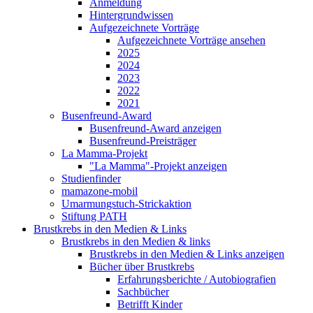
Anmeldung
Hintergrundwissen
Aufgezeichnete Vorträge
Aufgezeichnete Vorträge ansehen
2025
2024
2023
2022
2021
Busenfreund-Award
Busenfreund-Award anzeigen
Busenfreund-Preisträger
La Mamma-Projekt
"La Mamma"-Projekt anzeigen
Studienfinder
mamazone-mobil
Umarmungstuch-Strickaktion
Stiftung PATH
Brustkrebs in den Medien & Links
Brustkrebs in den Medien & links
Brustkrebs in den Medien & Links anzeigen
Bücher über Brustkrebs
Erfahrungsberichte / Autobiografien
Sachbücher
Betrifft Kinder