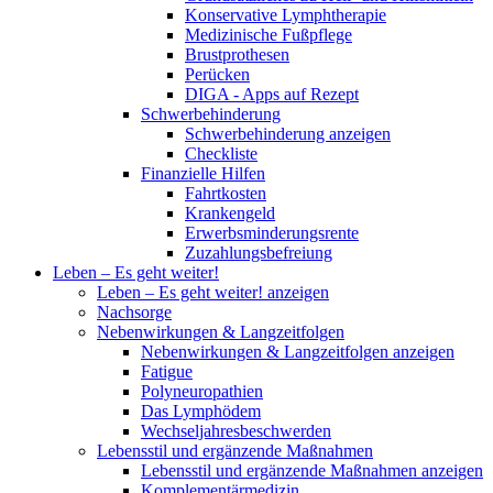
Konservative Lymphtherapie
Medizinische Fußpflege
Brustprothesen
Perücken
DIGA - Apps auf Rezept
Schwerbehinderung
Schwerbehinderung anzeigen
Checkliste
Finanzielle Hilfen
Fahrtkosten
Krankengeld
Erwerbsminderungsrente
Zuzahlungsbefreiung
Leben – Es geht weiter!
Leben – Es geht weiter! anzeigen
Nachsorge
Nebenwirkungen & Langzeitfolgen
Nebenwirkungen & Langzeitfolgen anzeigen
Fatigue
Polyneuropathien
Das Lymphödem
Wechseljahresbeschwerden
Lebensstil und ergänzende Maßnahmen
Lebensstil und ergänzende Maßnahmen anzeigen
Komplementärmedizin