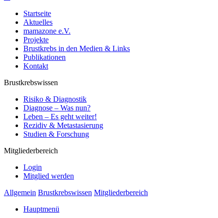
Startseite
Aktuelles
mamazone e.V.
Projekte
Brustkrebs in den Medien & Links
Publikationen
Kontakt
Brustkrebswissen
Risiko & Diagnostik
Diagnose – Was nun?
Leben – Es geht weiter!
Rezidiv & Metastasierung
Studien & Forschung
Mitgliederbereich
Login
Mitglied werden
Allgemein
Brustkrebswissen
Mitgliederbereich
Hauptmenü