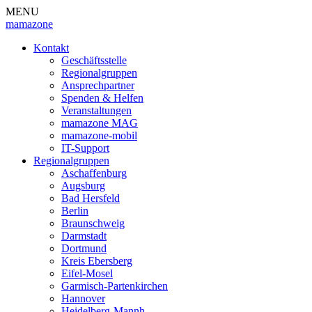
MENU
mamazone
Kontakt
Geschäftsstelle
Regionalgruppen
Ansprechpartner
Spenden & Helfen
Veranstaltungen
mamazone MAG
mamazone-mobil
IT-Support
Regionalgruppen
Aschaffenburg
Augsburg
Bad Hersfeld
Berlin
Braunschweig
Darmstadt
Dortmund
Kreis Ebersberg
Eifel-Mosel
Garmisch-Partenkirchen
Hannover
Heidelberg-Mannh.