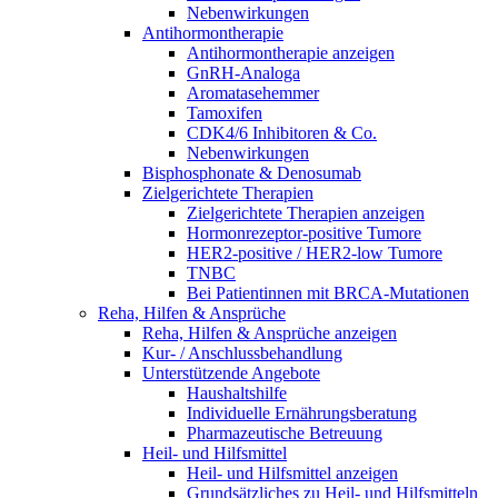
Nebenwirkungen
Antihormontherapie
Antihormontherapie anzeigen
GnRH-Analoga
Aromatasehemmer
Tamoxifen
CDK4/6 Inhibitoren & Co.
Nebenwirkungen
Bisphosphonate & Denosumab
Zielgerichtete Therapien
Zielgerichtete Therapien anzeigen
Hormonrezeptor-positive Tumore
HER2-positive / HER2-low Tumore
TNBC
Bei Patientinnen mit BRCA-Mutationen
Reha, Hilfen & Ansprüche
Reha, Hilfen & Ansprüche anzeigen
Kur- / Anschlussbehandlung
Unterstützende Angebote
Haushaltshilfe
Individuelle Ernährungsberatung
Pharmazeutische Betreuung
Heil- und Hilfsmittel
Heil- und Hilfsmittel anzeigen
Grundsätzliches zu Heil- und Hilfsmitteln