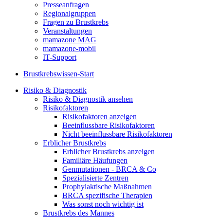
Presseanfragen
Regionalgruppen
Fragen zu Brustkrebs
Veranstaltungen
mamazone MAG
mamazone-mobil
IT-Support
Brustkrebswissen-Start
Risiko & Diagnostik
Risiko & Diagnostik ansehen
Risikofaktoren
Risikofaktoren anzeigen
Beeinflussbare Risikofaktoren
Nicht beeinflussbare Risikofaktoren
Erblicher Brustkrebs
Erblicher Brustkrebs anzeigen
Familiäre Häufungen
Genmutationen - BRCA & Co
Spezialisierte Zentren
Prophylaktische Maßnahmen
BRCA spezifische Therapien
Was sonst noch wichtig ist
Brustkrebs des Mannes