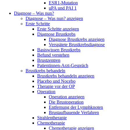
ESR1-Mutation
uPA und PAI 1
Diagnose – Was nun?
Diagnose – Was nun? anzeigen
Erste Schritte
Erste Schritte anzeigen
Diagnose Brustkrebs
Diagnose Brustkrebs anzeigen
Verspätete Brustkrebsdiagnose
Basiswissen Brustkrebs
Befund verstehen
Brustzentren
Patientinnen-Arzt-Gespräch
Brustkrebs behandeln
Brustkrebs behandeln anzeigen
Placebo und Nocebo
Therapie vor der OP
Operation
Operation anzeigen
Die Brustoperation
Entfernung der Lymphknoten
Brustaufbauende Verfahren
Strahlentherapie
Chemotherapie
Chemotherapie anzeigen