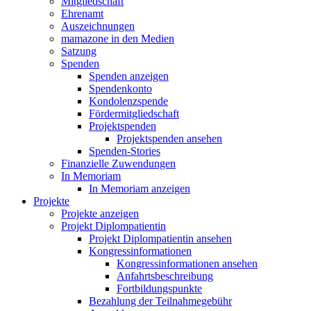
Mitgliedschaft
Ehrenamt
Auszeichnungen
mamazone in den Medien
Satzung
Spenden
Spenden anzeigen
Spendenkonto
Kondolenzspende
Fördermitgliedschaft
Projektspenden
Projektspenden ansehen
Spenden-Stories
Finanzielle Zuwendungen
In Memoriam
In Memoriam anzeigen
Projekte
Projekte anzeigen
Projekt Diplompatientin
Projekt Diplompatientin ansehen
Kongressinformationen
Kongressinformationen ansehen
Anfahrtsbeschreibung
Fortbildungspunkte
Bezahlung der Teilnahmegebühr