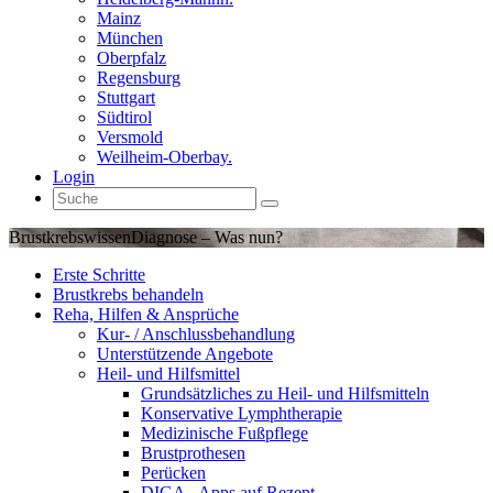
Mainz
München
Oberpfalz
Regensburg
Stuttgart
Südtirol
Versmold
Weilheim-Oberbay.
Login
Brustkrebswissen
Diagnose – Was nun?
Erste Schritte
Brustkrebs behandeln
Reha, Hilfen & Ansprüche
Kur- / Anschlussbehandlung
Unterstützende Angebote
Heil- und Hilfsmittel
Grundsätzliches zu Heil- und Hilfsmitteln
Konservative Lymphtherapie
Medizinische Fußpflege
Brustprothesen
Perücken
DIGA - Apps auf Rezept