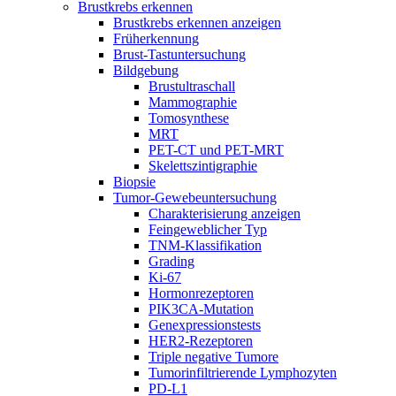
Brustkrebs erkennen
Brustkrebs erkennen anzeigen
Früherkennung
Brust-Tastuntersuchung
Bildgebung
Brustultraschall
Mammographie
Tomosynthese
MRT
PET-CT und PET-MRT
Skelettszintigraphie
Biopsie
Tumor-Gewebeuntersuchung
Charakterisierung anzeigen
Feingeweblicher Typ
TNM-Klassifikation
Grading
Ki-67
Hormonrezeptoren
PIK3CA-Mutation
Genexpressionstests
HER2-Rezeptoren
Triple negative Tumore
Tumorinfiltrierende Lymphozyten
PD-L1