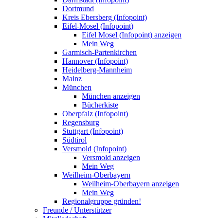
Dortmund
Kreis Ebersberg (Infopoint)
Eifel-Mosel (Infopoint)
Eifel Mosel (Infopoint) anzeigen
Mein Weg
Garmisch-Partenkirchen
Hannover (Infopoint)
Heidelberg-Mannheim
Mainz
München
München anzeigen
Bücherkiste
Oberpfalz (Infopoint)
Regensburg
Stuttgart (Infopoint)
Südtirol
Versmold (Infopoint)
Versmold anzeigen
Mein Weg
Weilheim-Oberbayern
Weilheim-Oberbayern anzeigen
Mein Weg
Regionalgruppe gründen!
Freunde / Unterstützer