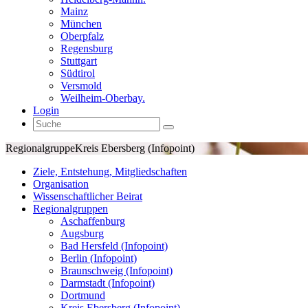
Mainz
München
Oberpfalz
Regensburg
Stuttgart
Südtirol
Versmold
Weilheim-Oberbay.
Login
Regionalgruppe
Kreis Ebersberg (Infopoint)
Ziele, Entstehung, Mitgliedschaften
Organisation
Wissenschaftlicher Beirat
Regionalgruppen
Aschaffenburg
Augsburg
Bad Hersfeld (Infopoint)
Berlin (Infopoint)
Braunschweig (Infopoint)
Darmstadt (Infopoint)
Dortmund
Kreis Ebersberg (Infopoint)