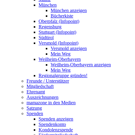
München
München anzeigen
Bücherkiste
Oberpfalz (Infopoint)
Regensburg
Stuttgart (Infopoint)
Südtirol
Versmold (Infopoint)
Versmold anzeigen
Mein Weg
Weilheim-Oberbayern
Weilheim-Oberbayern anzeigen
Mein Weg
Regionalgruppe gründen!
Freunde / Unterstützer
Mitgliedschaft
Ehrenamt
Auszeichnungen
mamazone in den Medien
Satzung
Spenden
Spenden anzeigen
Spendenkonto
Kondolenzspende