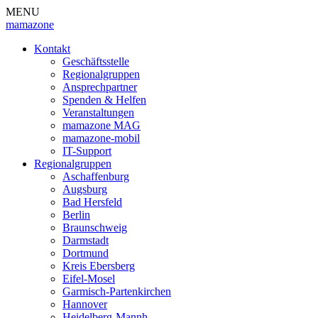
MENU
mamazone
Kontakt
Geschäftsstelle
Regionalgruppen
Ansprechpartner
Spenden & Helfen
Veranstaltungen
mamazone MAG
mamazone-mobil
IT-Support
Regionalgruppen
Aschaffenburg
Augsburg
Bad Hersfeld
Berlin
Braunschweig
Darmstadt
Dortmund
Kreis Ebersberg
Eifel-Mosel
Garmisch-Partenkirchen
Hannover
Heidelberg-Mannh.