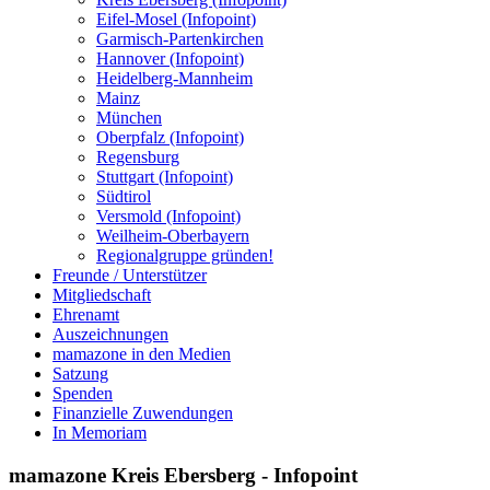
Eifel-Mosel (Infopoint)
Garmisch-Partenkirchen
Hannover (Infopoint)
Heidelberg-Mannheim
Mainz
München
Oberpfalz (Infopoint)
Regensburg
Stuttgart (Infopoint)
Südtirol
Versmold (Infopoint)
Weilheim-Oberbayern
Regionalgruppe gründen!
Freunde / Unterstützer
Mitgliedschaft
Ehrenamt
Auszeichnungen
mamazone in den Medien
Satzung
Spenden
Finanzielle Zuwendungen
In Memoriam
mamazone Kreis Ebersberg - Infopoint