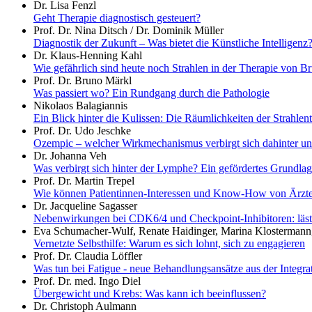
Dr. Lisa Fenzl
Geht Therapie diagnostisch gesteuert?
Prof. Dr. Nina Ditsch / Dr. Dominik Müller
Diagnostik der Zukunft – Was bietet die Künstliche Intelligenz
Dr. Klaus-Henning Kahl
Wie gefährlich sind heute noch Strahlen in der Therapie von Br
Prof. Dr. Bruno Märkl
Was passiert wo? Ein Rundgang durch die Pathologie
Nikolaos Balagiannis
Ein Blick hinter die Kulissen: Die Räumlichkeiten der Strahlen
Prof. Dr. Udo Jeschke
Ozempic – welcher Wirkmechanismus verbirgt sich dahinter und
Dr. Johanna Veh
Was verbirgt sich hinter der Lymphe? Ein gefördertes Grundla
Prof. Dr. Martin Trepel
Wie können Patientinnen-Interessen und Know-How von Ärz
Dr. Jacqueline Sagasser
Nebenwirkungen bei CDK6/4 und Checkpoint-Inhibitoren: lästig
Eva Schumacher-Wulf, Renate Haidinger, Marina Klostermann,
Vernetzte Selbsthilfe: Warum es sich lohnt, sich zu engagieren
Prof. Dr. Claudia Löffler
Was tun bei Fatigue - neue Behandlungsansätze aus der Integ
Prof. Dr. med. Ingo Diel
Übergewicht und Krebs: Was kann ich beeinflussen?
Dr. Christoph Aulmann