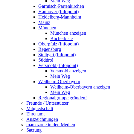
Mein Weg
Garmisch-Partenkirchen
Hannover (Infopoint)
Heidelberg-Mannheim
Mainz
München
München anzeigen
Bücherkiste
Oberpfalz (Infopoint)
Regensburg
Stuttgart (Infopoint)
Südtirol
Versmold (Infopoint)
Versmold anzeigen
Mein Weg
Weilheim-Oberbayern
Weilheim-Oberbayern anzeigen
Mein Weg
Regionalgruppe gründen!
Freunde / Unterstützer
Mitgliedschaft
Ehrenamt
Auszeichnungen
mamazone in den Medien
Satzung