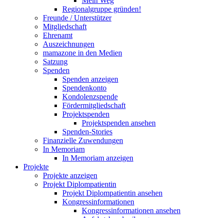
Mein Weg
Regionalgruppe gründen!
Freunde / Unterstützer
Mitgliedschaft
Ehrenamt
Auszeichnungen
mamazone in den Medien
Satzung
Spenden
Spenden anzeigen
Spendenkonto
Kondolenzspende
Fördermitgliedschaft
Projektspenden
Projektspenden ansehen
Spenden-Stories
Finanzielle Zuwendungen
In Memoriam
In Memoriam anzeigen
Projekte
Projekte anzeigen
Projekt Diplompatientin
Projekt Diplompatientin ansehen
Kongressinformationen
Kongressinformationen ansehen