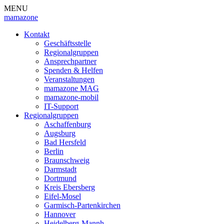
MENU
mamazone
Kontakt
Geschäftsstelle
Regionalgruppen
Ansprechpartner
Spenden & Helfen
Veranstaltungen
mamazone MAG
mamazone-mobil
IT-Support
Regionalgruppen
Aschaffenburg
Augsburg
Bad Hersfeld
Berlin
Braunschweig
Darmstadt
Dortmund
Kreis Ebersberg
Eifel-Mosel
Garmisch-Partenkirchen
Hannover
Heidelberg-Mannh.