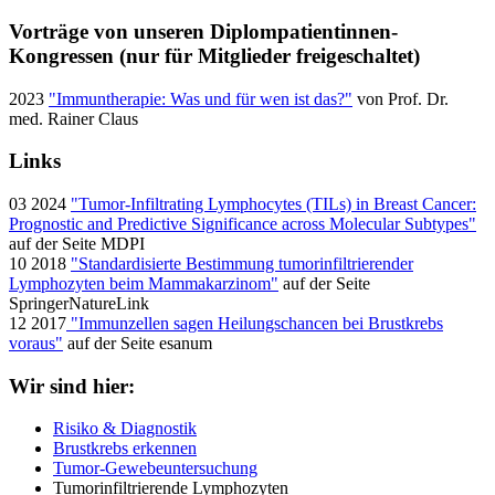
Vorträge von unseren Diplompatientinnen-
Kongressen (nur für Mitglieder freigeschaltet)
2023
"Immuntherapie: Was und für wen ist das?"
von Prof. Dr.
med. Rainer Claus
Links
03 2024
"Tumor-Infiltrating Lymphocytes (TILs) in Breast Cancer:
Prognostic and Predictive Significance across Molecular Subtypes"
auf der Seite MDPI
10 2018
"Standardisierte Bestimmung tumorinfiltrierender
Lymphozyten beim Mammakarzinom"
auf der Seite
SpringerNatureLink
12 2017
"Immunzellen sagen Heilungschancen bei Brustkrebs
voraus"
auf der Seite esanum
Wir sind hier:
Risiko & Diagnostik
Brustkrebs erkennen
Tumor-Gewebeuntersuchung
Tumorinfiltrierende Lymphozyten