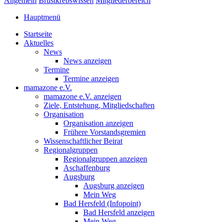
Allgemein
Brustkrebswissen
Mitgliederbereich
Hauptmenü
Startseite
Aktuelles
News
News anzeigen
Termine
Termine anzeigen
mamazone e.V.
mamazone e.V. anzeigen
Ziele, Entstehung, Mitgliedschaften
Organisation
Organisation anzeigen
Frühere Vorstandsgremien
Wissenschaftlicher Beirat
Regionalgruppen
Regionalgruppen anzeigen
Aschaffenburg
Augsburg
Augsburg anzeigen
Mein Weg
Bad Hersfeld (Infopoint)
Bad Hersfeld anzeigen
Mein Weg