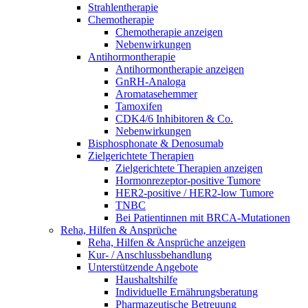
Strahlentherapie
Chemotherapie
Chemotherapie anzeigen
Nebenwirkungen
Antihormontherapie
Antihormontherapie anzeigen
GnRH-Analoga
Aromatasehemmer
Tamoxifen
CDK4/6 Inhibitoren & Co.
Nebenwirkungen
Bisphosphonate & Denosumab
Zielgerichtete Therapien
Zielgerichtete Therapien anzeigen
Hormonrezeptor-positive Tumore
HER2-positive / HER2-low Tumore
TNBC
Bei Patientinnen mit BRCA-Mutationen
Reha, Hilfen & Ansprüche
Reha, Hilfen & Ansprüche anzeigen
Kur- / Anschlussbehandlung
Unterstützende Angebote
Haushaltshilfe
Individuelle Ernährungsberatung
Pharmazeutische Betreuung