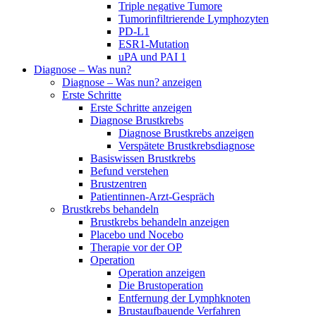
Triple negative Tumore
Tumorinfiltrierende Lymphozyten
PD-L1
ESR1-Mutation
uPA und PAI 1
Diagnose – Was nun?
Diagnose – Was nun? anzeigen
Erste Schritte
Erste Schritte anzeigen
Diagnose Brustkrebs
Diagnose Brustkrebs anzeigen
Verspätete Brustkrebsdiagnose
Basiswissen Brustkrebs
Befund verstehen
Brustzentren
Patientinnen-Arzt-Gespräch
Brustkrebs behandeln
Brustkrebs behandeln anzeigen
Placebo und Nocebo
Therapie vor der OP
Operation
Operation anzeigen
Die Brustoperation
Entfernung der Lymphknoten
Brustaufbauende Verfahren