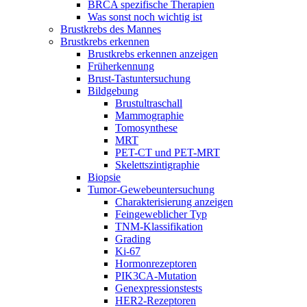
BRCA spezifische Therapien
Was sonst noch wichtig ist
Brustkrebs des Mannes
Brustkrebs erkennen
Brustkrebs erkennen anzeigen
Früherkennung
Brust-Tastuntersuchung
Bildgebung
Brustultraschall
Mammographie
Tomosynthese
MRT
PET-CT und PET-MRT
Skelettszintigraphie
Biopsie
Tumor-Gewebeuntersuchung
Charakterisierung anzeigen
Feingeweblicher Typ
TNM-Klassifikation
Grading
Ki-67
Hormonrezeptoren
PIK3CA-Mutation
Genexpressionstests
HER2-Rezeptoren