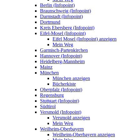
Berlin (Infopoint)
Braunschweig (Infopoint)
Darmstadt (Infopoint)
Dortmund
Kreis Ebersberg (Infopoint)
Eifel-Mosel (Infopoint)
Eifel Mosel (Infopoint) anzeigen
Mein Weg
Garmisch-Partenkirchen
Hannover (Infopoint)
Heidelberg-Mannheim
Mainz
München
München anzeigen
Bücherkiste
Oberpfalz (Infopoint)
Regensburg
Stuttgart (Infopoint)
Südtirol
Versmold (Infopoint)
Versmold anzeigen
Mein Weg
Weilheim-Oberbayern
Weilheim-Oberbayern anzeigen