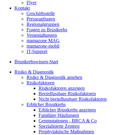
Flyer
Kontakt
Geschäftsstelle
Presseanfragen
Regionalgruppen
Fragen zu Brustkrebs
Veranstaltungen
mamazone MAG
mamazone-mobil
IT-Support
Brustkrebswissen-Start
Risiko & Diagnostik
Risiko & Diagnostik ansehen
Risikofaktoren
Risikofaktoren anzeigen
Beeinflussbare Risikofaktoren
Nicht beeinflussbare Risikofaktoren
Erblicher Brustkrebs
Erblicher Brustkrebs anzeigen
Familiäre Häufungen
Genmutationen - BRCA & Co
Spezialisierte Zentren
Prophylaktische Maßnahmen