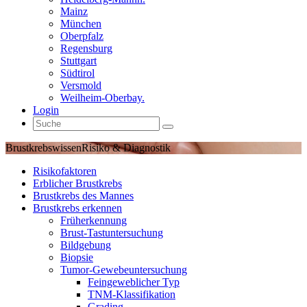
Mainz
München
Oberpfalz
Regensburg
Stuttgart
Südtirol
Versmold
Weilheim-Oberbay.
Login
Brustkrebswissen
Risiko & Diagnostik
Risikofaktoren
Erblicher Brustkrebs
Brustkrebs des Mannes
Brustkrebs erkennen
Früherkennung
Brust-Tastuntersuchung
Bildgebung
Biopsie
Tumor-Gewebeuntersuchung
Feingeweblicher Typ
TNM-Klassifikation
Grading