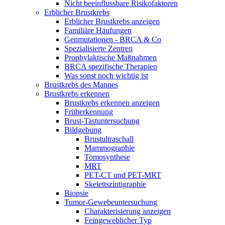
Nicht beeinflussbare Risikofaktoren
Erblicher Brustkrebs
Erblicher Brustkrebs anzeigen
Familiäre Häufungen
Genmutationen - BRCA & Co
Spezialisierte Zentren
Prophylaktische Maßnahmen
BRCA spezifische Therapien
Was sonst noch wichtig ist
Brustkrebs des Mannes
Brustkrebs erkennen
Brustkrebs erkennen anzeigen
Früherkennung
Brust-Tastuntersuchung
Bildgebung
Brustultraschall
Mammographie
Tomosynthese
MRT
PET-CT und PET-MRT
Skelettszintigraphie
Biopsie
Tumor-Gewebeuntersuchung
Charakterisierung anzeigen
Feingeweblicher Typ