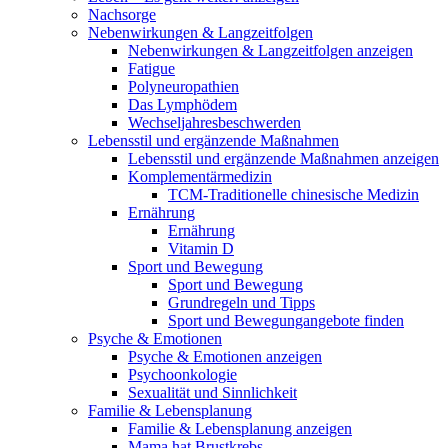
Nachsorge
Nebenwirkungen & Langzeitfolgen
Nebenwirkungen & Langzeitfolgen anzeigen
Fatigue
Polyneuropathien
Das Lymphödem
Wechseljahresbeschwerden
Lebensstil und ergänzende Maßnahmen
Lebensstil und ergänzende Maßnahmen anzeigen
Komplementärmedizin
TCM-Traditionelle chinesische Medizin
Ernährung
Ernährung
Vitamin D
Sport und Bewegung
Sport und Bewegung
Grundregeln und Tipps
Sport und Bewegungangebote finden
Psyche & Emotionen
Psyche & Emotionen anzeigen
Psychoonkologie
Sexualität und Sinnlichkeit
Familie & Lebensplanung
Familie & Lebensplanung anzeigen
Mama hat Brustkrebs