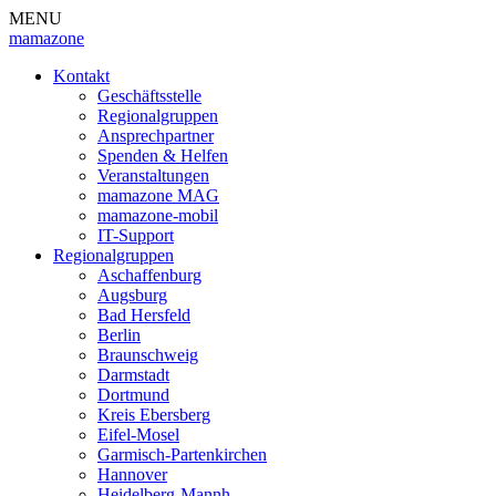
MENU
mamazone
Kontakt
Geschäftsstelle
Regionalgruppen
Ansprechpartner
Spenden & Helfen
Veranstaltungen
mamazone MAG
mamazone-mobil
IT-Support
Regionalgruppen
Aschaffenburg
Augsburg
Bad Hersfeld
Berlin
Braunschweig
Darmstadt
Dortmund
Kreis Ebersberg
Eifel-Mosel
Garmisch-Partenkirchen
Hannover
Heidelberg-Mannh.