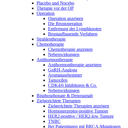
Placebo und Nocebo
Therapie vor der OP
Operation
Operation anzeigen
Die Brustoperation
Entfernung der Lymphknoten
Brustaufbauende Verfahren
Strahlentherapie
Chemotherapie
Chemotherapie anzeigen
Nebenwirkungen
Antihormontherapie
Antihormontherapie anzeigen
GnRH-Analoga
Aromatasehemmer
Tamoxifen
CDK4/6 Inhibitoren & Co.
Nebenwirkungen
Bisphosphonate & Denosumab
Zielgerichtete Therapien
Zielgerichtete Therapien anzeigen
Hormonrezeptor-positive Tumore
HER2-positive / HER2-low Tumore
TNBC
Bei Patientinnen mit BRCA-Mutationen