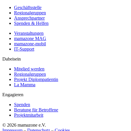
Geschäftsstelle
Regionalgruppen
Ansprechpartner
Spenden & Helfen
Veranstaltungen
mamazone MAG
mamazone-mobil
IT-Support
Dabeisein
Mitglied werden
Regionalgruppen
Projekt Diplompatientin
La Mamma
Engagieren
Spenden
Beratung für Betroffene
Projektmitarbeit
© 2026 mamazone e.V.
Impressum
–
Datenschutz
–
Cookies