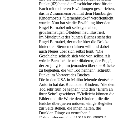
Funke (62) hatte die Geschichte einst für ein
Buch mit mehreren Erzählungen geschrieben,
das in Zusammenarbeit mit dem Hamburger
Kinderhospiz "Sternenbrücke" veröffentlicht
wurde. Nun hat sie die Erzählung über den
Engel Barnabel mit selbstgemalten,
großformatigen Ölbildern neu illustriert.
Im Mittelpunkt des bunten Buches steht der
Engel Barnabel, der mehr über die Brücke
hinter den Sternen erfahren will und dabei
auch Neues über sich selbst lernt. "Die
Geschichte schrieb sich wie von selbst. Als
würde Barnabel sie mir diktieren, der Engel,
der zu jung ist, um jemanden über die Brücke
zu begleiten, die wir Tod nennen", schreibt
Funke im Vorwort des Buches.
Die in den USA in Malibu lebende deutsche
Autorin hat das Buch allen Kindern, "die dem
Tod sehr früh begegnen" und den "Eltern an
ihrer Seite" gewidmet. "Vielleicht können die
Bilder und die Worte den Kindern, die die
Brücke überqueren müssen, einige Begleiter
zur Seite stellen, die ihnen helfen, die
Dunklen Dinge zu vertreiben."
© dpa-infocom, dpa:210115-99-36002/4