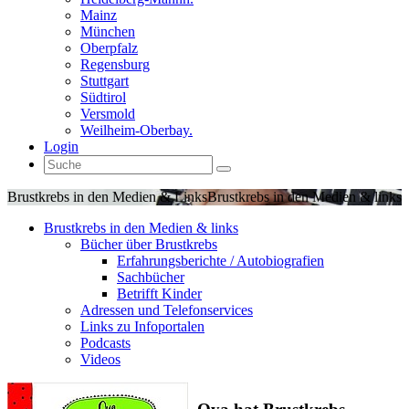
Mainz
München
Oberpfalz
Regensburg
Stuttgart
Südtirol
Versmold
Weilheim-Oberbay.
Login
Brustkrebs in den Medien & Links
Brustkrebs in den Medien & links
Brustkrebs in den Medien & links
Bücher über Brustkrebs
Erfahrungsberichte / Autobiografien
Sachbücher
Betrifft Kinder
Adressen und Telefonservices
Links zu Infoportalen
Podcasts
Videos