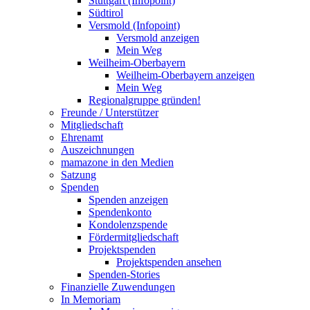
Stuttgart (Infopoint)
Südtirol
Versmold (Infopoint)
Versmold anzeigen
Mein Weg
Weilheim-Oberbayern
Weilheim-Oberbayern anzeigen
Mein Weg
Regionalgruppe gründen!
Freunde / Unterstützer
Mitgliedschaft
Ehrenamt
Auszeichnungen
mamazone in den Medien
Satzung
Spenden
Spenden anzeigen
Spendenkonto
Kondolenzspende
Fördermitgliedschaft
Projektspenden
Projektspenden ansehen
Spenden-Stories
Finanzielle Zuwendungen
In Memoriam