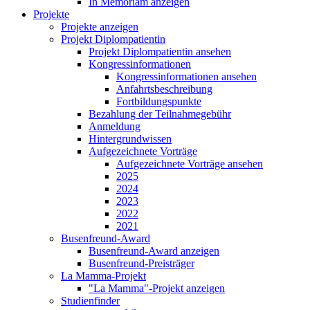
In Memoriam anzeigen
Projekte
Projekte anzeigen
Projekt Diplompatientin
Projekt Diplompatientin ansehen
Kongressinformationen
Kongressinformationen ansehen
Anfahrtsbeschreibung
Fortbildungspunkte
Bezahlung der Teilnahmegebühr
Anmeldung
Hintergrundwissen
Aufgezeichnete Vorträge
Aufgezeichnete Vorträge ansehen
2025
2024
2023
2022
2021
Busenfreund-Award
Busenfreund-Award anzeigen
Busenfreund-Preisträger
La Mamma-Projekt
"La Mamma"-Projekt anzeigen
Studienfinder