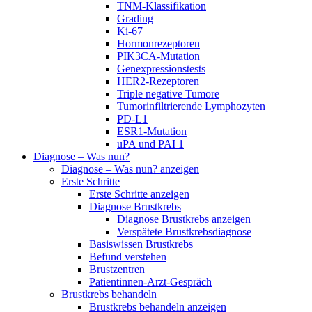
TNM-Klassifikation
Grading
Ki-67
Hormonrezeptoren
PIK3CA-Mutation
Genexpressionstests
HER2-Rezeptoren
Triple negative Tumore
Tumorinfiltrierende Lymphozyten
PD-L1
ESR1-Mutation
uPA und PAI 1
Diagnose – Was nun?
Diagnose – Was nun? anzeigen
Erste Schritte
Erste Schritte anzeigen
Diagnose Brustkrebs
Diagnose Brustkrebs anzeigen
Verspätete Brustkrebsdiagnose
Basiswissen Brustkrebs
Befund verstehen
Brustzentren
Patientinnen-Arzt-Gespräch
Brustkrebs behandeln
Brustkrebs behandeln anzeigen