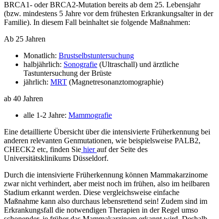
BRCA1- oder BRCA2-Mutation bereits ab dem 25. Lebensjahr
(bzw. mindestens 5 Jahre vor dem frühesten Erkrankungsalter in der
Familie). In diesem Fall beinhaltet sie folgende Maßnahmen:
Ab 25 Jahren
Monatlich:
Brustselbstuntersuchung
halbjährlich:
Sonografie
(Ultraschall) und ärztliche
Tastuntersuchung der Brüste
jährlich:
MRT
(Magnetresonanztomographie)
ab 40 Jahren
alle 1-2 Jahre:
Mammografie
Eine detaillierte Übersicht über die intensivierte Früherkennung bei
anderen relevanten Genmutationen, wie beispielsweise PALB2,
CHECK2 etc, finden Sie
hier
auf der Seite des
Universitätsklinikums Düsseldorf.
Durch die intensivierte Früherkennung können Mammakarzinome
zwar nicht verhindert, aber meist noch im frühen, also im heilbaren
Stadium erkannt werden. Diese vergleichsweise einfache
Maßnahme kann also durchaus lebensrettend sein! Zudem sind im
Erkrankungsfall die notwendigen Therapien in der Regel umso
schonender, je früher das Mammakarzinom erkannt wird. Deshalb