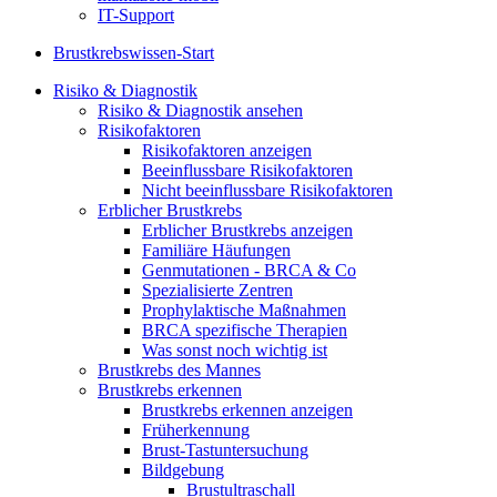
IT-Support
Brustkrebswissen-Start
Risiko & Diagnostik
Risiko & Diagnostik ansehen
Risikofaktoren
Risikofaktoren anzeigen
Beeinflussbare Risikofaktoren
Nicht beeinflussbare Risikofaktoren
Erblicher Brustkrebs
Erblicher Brustkrebs anzeigen
Familiäre Häufungen
Genmutationen - BRCA & Co
Spezialisierte Zentren
Prophylaktische Maßnahmen
BRCA spezifische Therapien
Was sonst noch wichtig ist
Brustkrebs des Mannes
Brustkrebs erkennen
Brustkrebs erkennen anzeigen
Früherkennung
Brust-Tastuntersuchung
Bildgebung
Brustultraschall