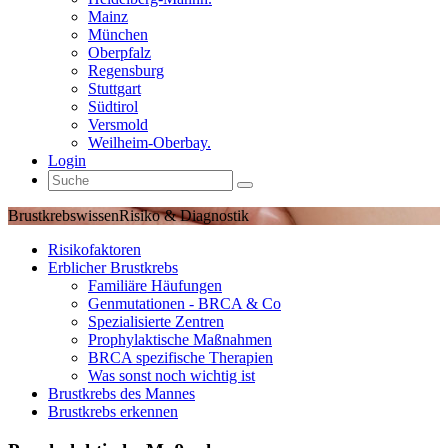
Mainz
München
Oberpfalz
Regensburg
Stuttgart
Südtirol
Versmold
Weilheim-Oberbay.
Login
Brustkrebswissen
Risiko & Diagnostik
Risikofaktoren
Erblicher Brustkrebs
Familiäre Häufungen
Genmutationen - BRCA & Co
Spezialisierte Zentren
Prophylaktische Maßnahmen
BRCA spezifische Therapien
Was sonst noch wichtig ist
Brustkrebs des Mannes
Brustkrebs erkennen