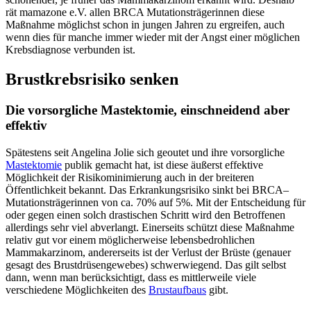
rät mamazone e.V. allen BRCA Mutationsträgerinnen diese
Maßnahme möglichst schon in jungen Jahren zu ergreifen, auch
wenn dies für manche immer wieder mit der Angst einer möglichen
Krebsdiagnose verbunden ist.
Brustkrebsrisiko senken
Die vorsorgliche Mastektomie, einschneidend aber
effektiv
Spätestens seit Angelina Jolie sich geoutet und ihre vorsorgliche
Mastektomie
publik gemacht hat, ist diese äußerst effektive
Möglichkeit der Risikominimierung auch in der breiteren
Öffentlichkeit bekannt. Das Erkrankungsrisiko sinkt bei BRCA–
Mutationsträgerinnen von ca. 70% auf 5%. Mit der Entscheidung für
oder gegen einen solch drastischen Schritt wird den Betroffenen
allerdings sehr viel abverlangt. Einerseits schützt diese Maßnahme
relativ gut vor einem möglicherweise lebensbedrohlichen
Mammakarzinom, andererseits ist der Verlust der Brüste (genauer
gesagt des Brustdrüsengewebes) schwerwiegend. Das gilt selbst
dann, wenn man berücksichtigt, dass es mittlerweile viele
verschiedene Möglichkeiten des
Brustaufbaus
gibt.