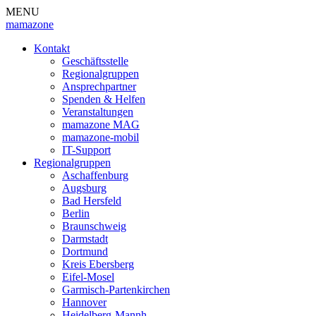
MENU
mamazone
Kontakt
Geschäftsstelle
Regionalgruppen
Ansprechpartner
Spenden & Helfen
Veranstaltungen
mamazone MAG
mamazone-mobil
IT-Support
Regionalgruppen
Aschaffenburg
Augsburg
Bad Hersfeld
Berlin
Braunschweig
Darmstadt
Dortmund
Kreis Ebersberg
Eifel-Mosel
Garmisch-Partenkirchen
Hannover
Heidelberg-Mannh.