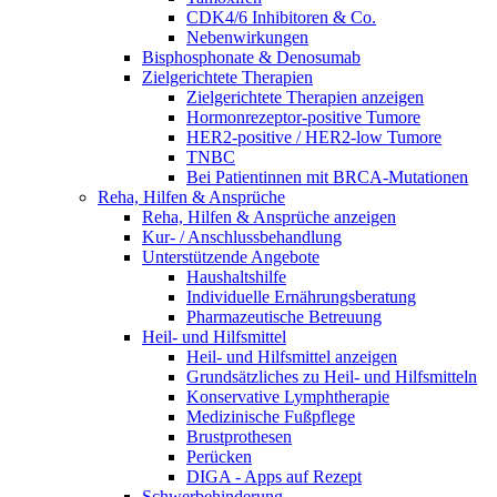
CDK4/6 Inhibitoren & Co.
Nebenwirkungen
Bisphosphonate & Denosumab
Zielgerichtete Therapien
Zielgerichtete Therapien anzeigen
Hormonrezeptor-positive Tumore
HER2-positive / HER2-low Tumore
TNBC
Bei Patientinnen mit BRCA-Mutationen
Reha, Hilfen & Ansprüche
Reha, Hilfen & Ansprüche anzeigen
Kur- / Anschlussbehandlung
Unterstützende Angebote
Haushaltshilfe
Individuelle Ernährungsberatung
Pharmazeutische Betreuung
Heil- und Hilfsmittel
Heil- und Hilfsmittel anzeigen
Grundsätzliches zu Heil- und Hilfsmitteln
Konservative Lymphtherapie
Medizinische Fußpflege
Brustprothesen
Perücken
DIGA - Apps auf Rezept
Schwerbehinderung