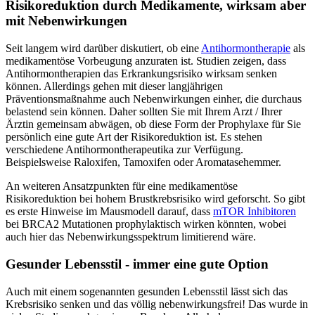
Risikoreduktion durch Medikamente, wirksam aber
mit Nebenwirkungen
Seit langem wird darüber diskutiert, ob eine
Antihormontherapie
als
medikamentöse Vorbeugung anzuraten ist. Studien zeigen, dass
Antihormontherapien das Erkrankungsrisiko wirksam senken
können. Allerdings gehen mit dieser langjährigen
Präventionsmaßnahme auch Nebenwirkungen einher, die durchaus
belastend sein können. Daher sollten Sie mit Ihrem Arzt / Ihrer
Ärztin gemeinsam abwägen, ob diese Form der Prophylaxe für Sie
persönlich eine gute Art der Risikoreduktion ist. Es stehen
verschiedene Antihormontherapeutika zur Verfügung.
Beispielsweise Raloxifen, Tamoxifen oder Aromatasehemmer.
An weiteren Ansatzpunkten für eine medikamentöse
Risikoreduktion bei hohem Brustkrebsrisiko wird geforscht. So gibt
es erste Hinweise im Mausmodell darauf, dass
mTOR Inhibitoren
bei BRCA2 Mutationen prophylaktisch wirken könnten, wobei
auch hier das Nebenwirkungsspektrum limitierend wäre.
Gesunder Lebensstil - immer eine gute Option
Auch mit einem sogenannten gesunden Lebensstil lässt sich das
Krebsrisiko senken und das völlig nebenwirkungsfrei! Das wurde in