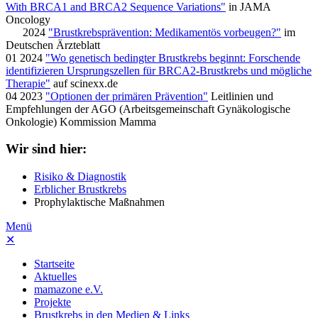
With BRCA1 and BRCA2 Sequence Variations"
in JAMA
Oncology
2024
"Brustkrebsprävention: Medikamentös vorbeugen?"
im
Deutschen Ärzteblatt
01 2024
"Wo genetisch bedingter Brustkrebs beginnt: Forschende
identifizieren Ursprungszellen für BRCA2-Brustkrebs und mögliche
Therapie"
auf scinexx.de
04 2023
"Optionen der primären Prävention"
Leitlinien und
Empfehlungen der AGO (Arbeitsgemeinschaft Gynäkologische
Onkologie) Kommission Mamma
Wir sind hier:
Risiko & Diagnostik
Erblicher Brustkrebs
Prophylaktische Maßnahmen
Menü
✕
Startseite
Aktuelles
mamazone e.V.
Projekte
Brustkrebs in den Medien & Links