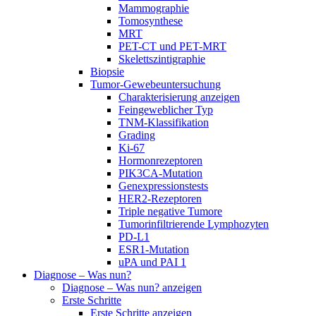
Mammographie
Tomosynthese
MRT
PET-CT und PET-MRT
Skelettszintigraphie
Biopsie
Tumor-Gewebeuntersuchung
Charakterisierung anzeigen
Feingeweblicher Typ
TNM-Klassifikation
Grading
Ki-67
Hormonrezeptoren
PIK3CA-Mutation
Genexpressionstests
HER2-Rezeptoren
Triple negative Tumore
Tumorinfiltrierende Lymphozyten
PD-L1
ESR1-Mutation
uPA und PAI 1
Diagnose – Was nun?
Diagnose – Was nun? anzeigen
Erste Schritte
Erste Schritte anzeigen