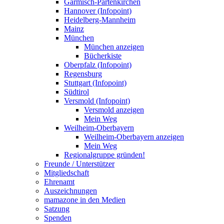
Garmisch-Partenkirchen
Hannover (Infopoint)
Heidelberg-Mannheim
Mainz
München
München anzeigen
Bücherkiste
Oberpfalz (Infopoint)
Regensburg
Stuttgart (Infopoint)
Südtirol
Versmold (Infopoint)
Versmold anzeigen
Mein Weg
Weilheim-Oberbayern
Weilheim-Oberbayern anzeigen
Mein Weg
Regionalgruppe gründen!
Freunde / Unterstützer
Mitgliedschaft
Ehrenamt
Auszeichnungen
mamazone in den Medien
Satzung
Spenden