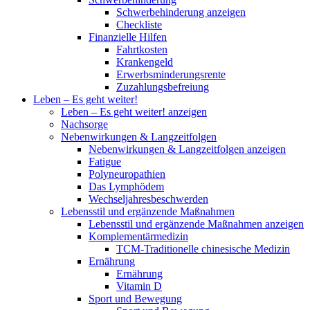
Schwerbehinderung anzeigen
Checkliste
Finanzielle Hilfen
Fahrtkosten
Krankengeld
Erwerbsminderungsrente
Zuzahlungsbefreiung
Leben – Es geht weiter!
Leben – Es geht weiter! anzeigen
Nachsorge
Nebenwirkungen & Langzeitfolgen
Nebenwirkungen & Langzeitfolgen anzeigen
Fatigue
Polyneuropathien
Das Lymphödem
Wechseljahresbeschwerden
Lebensstil und ergänzende Maßnahmen
Lebensstil und ergänzende Maßnahmen anzeigen
Komplementärmedizin
TCM-Traditionelle chinesische Medizin
Ernährung
Ernährung
Vitamin D
Sport und Bewegung