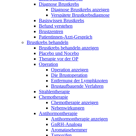
Diagnose Brustkrebs
Diagnose Brustkrebs anzeigen
Verspätete Brustkrebsdiagnose
Basiswissen Brustkrebs
Befund verstehen
Brustzentren
Patientinnen-Arzt-Gespräch
Brustkrebs behandeln
Brustkrebs behandeln anzeigen
Placebo und Nocebo
Therapie vor der OP
Operation
Operation anzeigen
Die Brustoperation
Entfernung der Lymphknoten
Brustaufbauende Verfahren
Strahlentherapie
Chemotherapie
Chemotherapie anzeigen
Nebenwirkungen
Antihormontherapie
Antihormontherapie anzeigen
GnRH-Analoga
Aromatasehemmer
Tamoxifen