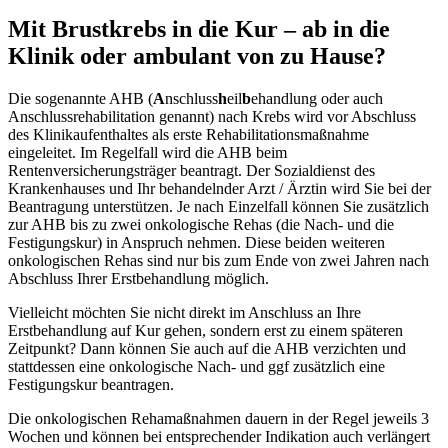
Mit Brustkrebs in die Kur – ab in die
Klinik oder ambulant von zu Hause?
Die sogenannte AHB (
A
nschluss
h
eil
b
ehandlung oder auch
Anschlussrehabilitation genannt) nach Krebs wird vor Abschluss
des Klinikaufenthaltes als erste Rehabilitationsmaßnahme
eingeleitet. Im Regelfall wird die AHB beim
Rentenversicherungsträger beantragt. Der Sozialdienst des
Krankenhauses und Ihr behandelnder Arzt / Ärztin wird Sie bei der
Beantragung unterstützen. Je nach Einzelfall können Sie zusätzlich
zur AHB bis zu zwei onkologische Rehas (die Nach- und die
Festigungskur) in Anspruch nehmen. Diese beiden weiteren
onkologischen Rehas sind nur bis zum Ende von zwei Jahren nach
Abschluss Ihrer Erstbehandlung möglich.
Vielleicht möchten Sie nicht direkt im Anschluss an Ihre
Erstbehandlung auf Kur gehen, sondern erst zu einem späteren
Zeitpunkt? Dann können Sie auch auf die AHB verzichten und
stattdessen eine onkologische Nach- und ggf zusätzlich eine
Festigungskur beantragen.
Die onkologischen Rehamaßnahmen dauern in der Regel jeweils 3
Wochen und können bei entsprechender Indikation auch verlängert