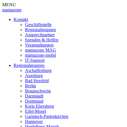
MENU
mamazone
Kontakt
Geschäftsstelle
Regionalgruppen
Ansprechpartner
Spenden & Helfen
Veranstaltungen
mamazone MAG
mamazone-mobil
IT-Support
Regionalgruppen
Aschaffenburg
Augsburg
Bad Hersfeld
Berlin
Braunschweig
Darmstadt
Dortmund
Kreis Ebersberg
Eifel-Mosel
Garmisch-Partenkirchen
Hannover
Heidelberg-Mannh.