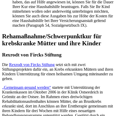
haben, das auf Hilfe angewiesen ist, können Sie für die Dauer
Ihrer Kur eine Haushaltshilfe beantragen. Falls Sie Ihr Kind
mitnehmen wollen oder anderweitig unterbringen möchten,
können Sie auch diese Ausgaben bis zur Höhe der Kosten für
eine Haushaltshilfe bei Ihrer Versicherungsanstalt geltend
machen (Paragraph 54, Sozialgesetzbuch IX).
Rehamaßnahme/Schwerpunktkur für
krebskranke Mütter und ihre Kinder
Rexrodt von Fircks Stiftung
Die
Rexrodt von Fircks Stiftung
setzt sich mit zwei
Stiftungsprojekten dafür ein, an Krebs erkrankten Müttern und ihren
Kindern Unterstützung für einen heilsamen Umgang miteinander zu
geben.
„Gemeinsam gesund werden“
startete mit Unterstützung der
Krankenkassen im Oktober 2006 in der Klinik Ostseedeich in
Grömitz an der Ostsee. Im Rahmen eines dreiwöchigen
Rehabilitationsaufenthaltes können Mütter, die an Brustkrebs
erkrankt sind, dort im Anschluss an ihre Ersttherapie gemeinsam mit
ihren Kindern für drei Wochen mit Hilfe eines neuartigen
Behandlungsprogramms unterstützt werden. Gestützt durch ein