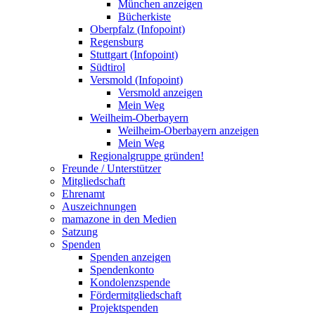
München anzeigen
Bücherkiste
Oberpfalz (Infopoint)
Regensburg
Stuttgart (Infopoint)
Südtirol
Versmold (Infopoint)
Versmold anzeigen
Mein Weg
Weilheim-Oberbayern
Weilheim-Oberbayern anzeigen
Mein Weg
Regionalgruppe gründen!
Freunde / Unterstützer
Mitgliedschaft
Ehrenamt
Auszeichnungen
mamazone in den Medien
Satzung
Spenden
Spenden anzeigen
Spendenkonto
Kondolenzspende
Fördermitgliedschaft
Projektspenden