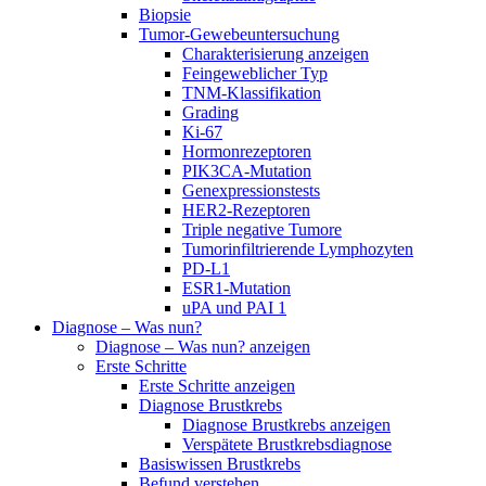
Biopsie
Tumor-Gewebeuntersuchung
Charakterisierung anzeigen
Feingeweblicher Typ
TNM-Klassifikation
Grading
Ki-67
Hormonrezeptoren
PIK3CA-Mutation
Genexpressionstests
HER2-Rezeptoren
Triple negative Tumore
Tumorinfiltrierende Lymphozyten
PD-L1
ESR1-Mutation
uPA und PAI 1
Diagnose – Was nun?
Diagnose – Was nun? anzeigen
Erste Schritte
Erste Schritte anzeigen
Diagnose Brustkrebs
Diagnose Brustkrebs anzeigen
Verspätete Brustkrebsdiagnose
Basiswissen Brustkrebs
Befund verstehen