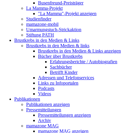
Busenfreund-Preisträger
La Mamma-Projekt
"La Mamma"-Projekt anzeigen
Studienfinder
mamazone-mobil
Umarmungstuch-Strickaktion
Stiftung PATH
Brustkrebs in den Medien & Links
Brustkrebs in den Medien & links
Brustkrebs in den Medien & Links anzeigen
Bücher über Brustkrebs
Erfahrungsberichte / Autobiografien
Sachbücher
Betrifft Kinder
Adressen und Telefonservices
Links zu Infoportalen
Podcasts
Videos
Publikationen
Publikationen anzeigen
Pressemitteilungen
Pressemitteilungen anzeigen
Archiv
mamazone MAG
mamazone MAG anzeigen