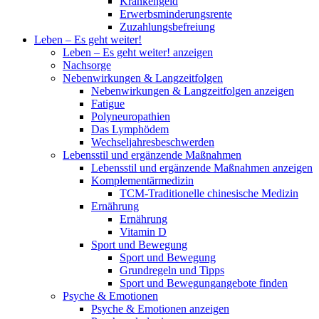
Krankengeld
Erwerbsminderungsrente
Zuzahlungsbefreiung
Leben – Es geht weiter!
Leben – Es geht weiter! anzeigen
Nachsorge
Nebenwirkungen & Langzeitfolgen
Nebenwirkungen & Langzeitfolgen anzeigen
Fatigue
Polyneuropathien
Das Lymphödem
Wechseljahresbeschwerden
Lebensstil und ergänzende Maßnahmen
Lebensstil und ergänzende Maßnahmen anzeigen
Komplementärmedizin
TCM-Traditionelle chinesische Medizin
Ernährung
Ernährung
Vitamin D
Sport und Bewegung
Sport und Bewegung
Grundregeln und Tipps
Sport und Bewegungangebote finden
Psyche & Emotionen
Psyche & Emotionen anzeigen