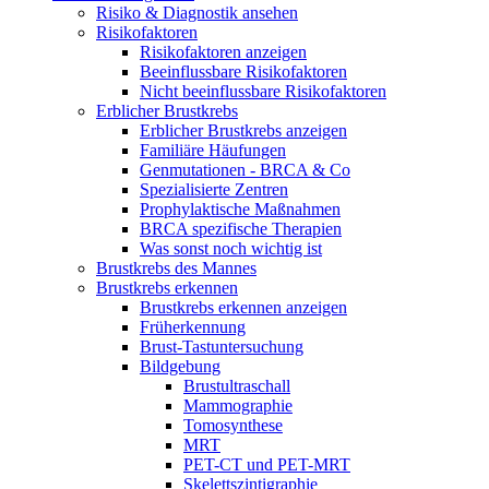
Risiko & Diagnostik ansehen
Risikofaktoren
Risikofaktoren anzeigen
Beeinflussbare Risikofaktoren
Nicht beeinflussbare Risikofaktoren
Erblicher Brustkrebs
Erblicher Brustkrebs anzeigen
Familiäre Häufungen
Genmutationen - BRCA & Co
Spezialisierte Zentren
Prophylaktische Maßnahmen
BRCA spezifische Therapien
Was sonst noch wichtig ist
Brustkrebs des Mannes
Brustkrebs erkennen
Brustkrebs erkennen anzeigen
Früherkennung
Brust-Tastuntersuchung
Bildgebung
Brustultraschall
Mammographie
Tomosynthese
MRT
PET-CT und PET-MRT
Skelettszintigraphie