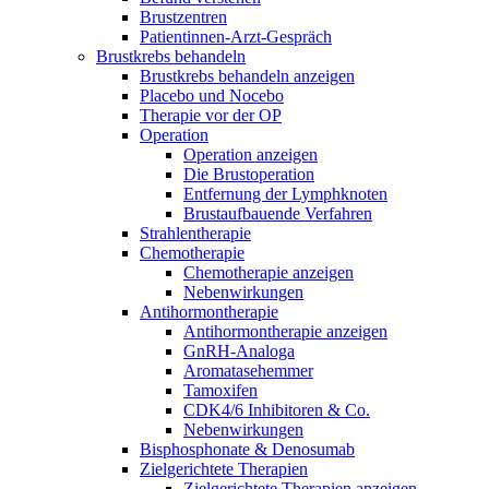
Brustzentren
Patientinnen-Arzt-Gespräch
Brustkrebs behandeln
Brustkrebs behandeln anzeigen
Placebo und Nocebo
Therapie vor der OP
Operation
Operation anzeigen
Die Brustoperation
Entfernung der Lymphknoten
Brustaufbauende Verfahren
Strahlentherapie
Chemotherapie
Chemotherapie anzeigen
Nebenwirkungen
Antihormontherapie
Antihormontherapie anzeigen
GnRH-Analoga
Aromatasehemmer
Tamoxifen
CDK4/6 Inhibitoren & Co.
Nebenwirkungen
Bisphosphonate & Denosumab
Zielgerichtete Therapien
Zielgerichtete Therapien anzeigen