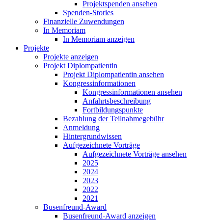
Projektspenden ansehen
Spenden-Stories
Finanzielle Zuwendungen
In Memoriam
In Memoriam anzeigen
Projekte
Projekte anzeigen
Projekt Diplompatientin
Projekt Diplompatientin ansehen
Kongressinformationen
Kongressinformationen ansehen
Anfahrtsbeschreibung
Fortbildungspunkte
Bezahlung der Teilnahmegebühr
Anmeldung
Hintergrundwissen
Aufgezeichnete Vorträge
Aufgezeichnete Vorträge ansehen
2025
2024
2023
2022
2021
Busenfreund-Award
Busenfreund-Award anzeigen