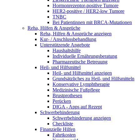
Hormonrezeptor-positive Tumore
HER2-positive / HER2-low Tumore
TNBC
Bei Patientinnen mit BRCA-Mutationen
Reha, Hilfen & Ansprüche
Reha, Hilfen & Ansprüche anzeigen
Kur- / Anschlussbehandlung
Unterstützende Angebote
Haushaltshilfe
Individuelle Ernährungsberatung
Pharmazeutische Betreuung
Heil- und Hilfsmittel
Heil- und Hilfsmittel anzeigen
Grundsätzliches zu Heil- und Hilfsmitteln
Konservative Lymphtherapie
Medizinische Fußpflege
Brustprothesen
Perücken
DIGA - Apps auf Rezept
Schwerbehinderung
Schwerbehinderung anzeigen
Checkliste
Finanzielle Hilfen
Fahrtkosten