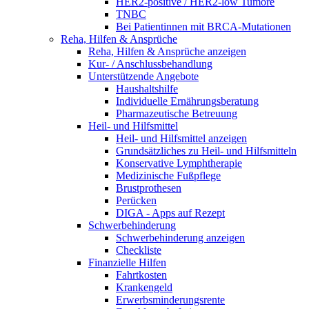
HER2-positive / HER2-low Tumore
TNBC
Bei Patientinnen mit BRCA-Mutationen
Reha, Hilfen & Ansprüche
Reha, Hilfen & Ansprüche anzeigen
Kur- / Anschlussbehandlung
Unterstützende Angebote
Haushaltshilfe
Individuelle Ernährungsberatung
Pharmazeutische Betreuung
Heil- und Hilfsmittel
Heil- und Hilfsmittel anzeigen
Grundsätzliches zu Heil- und Hilfsmitteln
Konservative Lymphtherapie
Medizinische Fußpflege
Brustprothesen
Perücken
DIGA - Apps auf Rezept
Schwerbehinderung
Schwerbehinderung anzeigen
Checkliste
Finanzielle Hilfen
Fahrtkosten
Krankengeld
Erwerbsminderungsrente