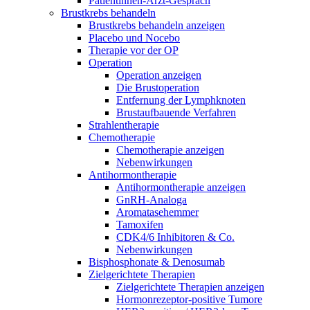
Patientinnen-Arzt-Gespräch
Brustkrebs behandeln
Brustkrebs behandeln anzeigen
Placebo und Nocebo
Therapie vor der OP
Operation
Operation anzeigen
Die Brustoperation
Entfernung der Lymphknoten
Brustaufbauende Verfahren
Strahlentherapie
Chemotherapie
Chemotherapie anzeigen
Nebenwirkungen
Antihormontherapie
Antihormontherapie anzeigen
GnRH-Analoga
Aromatasehemmer
Tamoxifen
CDK4/6 Inhibitoren & Co.
Nebenwirkungen
Bisphosphonate & Denosumab
Zielgerichtete Therapien
Zielgerichtete Therapien anzeigen
Hormonrezeptor-positive Tumore