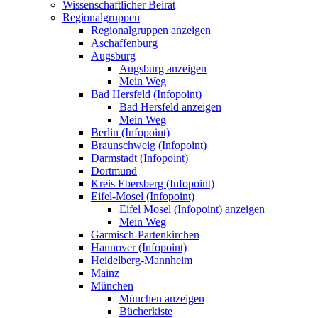
Wissenschaftlicher Beirat
Regionalgruppen
Regionalgruppen anzeigen
Aschaffenburg
Augsburg
Augsburg anzeigen
Mein Weg
Bad Hersfeld (Infopoint)
Bad Hersfeld anzeigen
Mein Weg
Berlin (Infopoint)
Braunschweig (Infopoint)
Darmstadt (Infopoint)
Dortmund
Kreis Ebersberg (Infopoint)
Eifel-Mosel (Infopoint)
Eifel Mosel (Infopoint) anzeigen
Mein Weg
Garmisch-Partenkirchen
Hannover (Infopoint)
Heidelberg-Mannheim
Mainz
München
München anzeigen
Bücherkiste