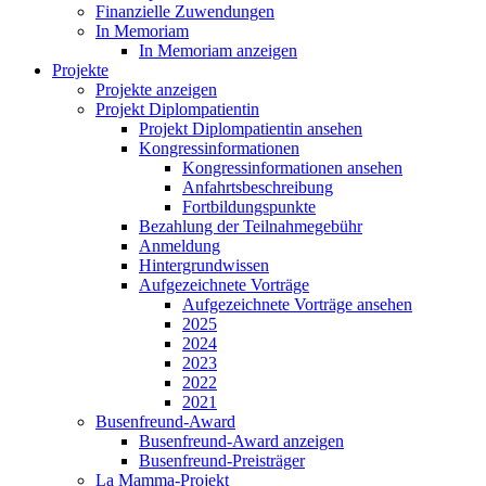
Finanzielle Zuwendungen
In Memoriam
In Memoriam anzeigen
Projekte
Projekte anzeigen
Projekt Diplompatientin
Projekt Diplompatientin ansehen
Kongressinformationen
Kongressinformationen ansehen
Anfahrtsbeschreibung
Fortbildungspunkte
Bezahlung der Teilnahmegebühr
Anmeldung
Hintergrundwissen
Aufgezeichnete Vorträge
Aufgezeichnete Vorträge ansehen
2025
2024
2023
2022
2021
Busenfreund-Award
Busenfreund-Award anzeigen
Busenfreund-Preisträger
La Mamma-Projekt