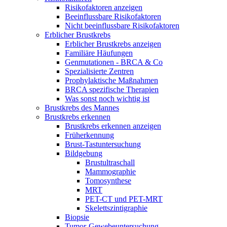
Risikofaktoren anzeigen
Beeinflussbare Risikofaktoren
Nicht beeinflussbare Risikofaktoren
Erblicher Brustkrebs
Erblicher Brustkrebs anzeigen
Familiäre Häufungen
Genmutationen - BRCA & Co
Spezialisierte Zentren
Prophylaktische Maßnahmen
BRCA spezifische Therapien
Was sonst noch wichtig ist
Brustkrebs des Mannes
Brustkrebs erkennen
Brustkrebs erkennen anzeigen
Früherkennung
Brust-Tastuntersuchung
Bildgebung
Brustultraschall
Mammographie
Tomosynthese
MRT
PET-CT und PET-MRT
Skelettszintigraphie
Biopsie
Tumor-Gewebeuntersuchung