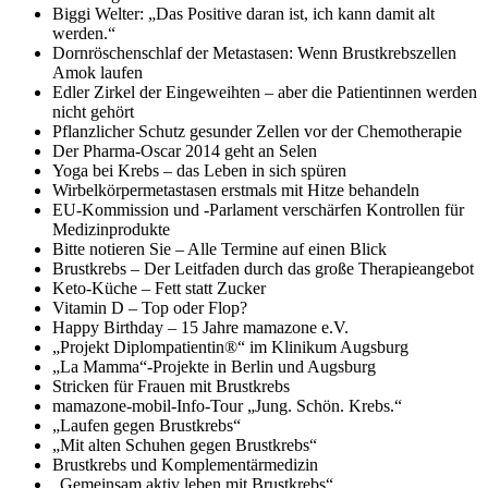
Biggi Welter: „Das Positive daran ist, ich kann damit alt
werden.“
Dornröschenschlaf der Metastasen: Wenn Brustkrebszellen
Amok laufen
Edler Zirkel der Eingeweihten – aber die Patientinnen werden
nicht gehört
Pflanzlicher Schutz gesunder Zellen vor der Chemotherapie
Der Pharma-Oscar 2014 geht an Selen
Yoga bei Krebs – das Leben in sich spüren
Wirbelkörpermetastasen erstmals mit Hitze behandeln
EU-Kommission und -Parlament verschärfen Kontrollen für
Medizinprodukte
Bitte notieren Sie – Alle Termine auf einen Blick
Brustkrebs – Der Leitfaden durch das große Therapieangebot
Keto-Küche – Fett statt Zucker
Vitamin D – Top oder Flop?
Happy Birthday – 15 Jahre mamazone e.V.
„Projekt Diplompatientin®“ im Klinikum Augsburg
„La Mamma“-Projekte in Berlin und Augsburg
Stricken für Frauen mit Brustkrebs
mamazone-mobil-Info-Tour „Jung. Schön. Krebs.“
„Laufen gegen Brustkrebs“
„Mit alten Schuhen gegen Brustkrebs“
Brustkrebs und Komplementärmedizin
„Gemeinsam aktiv leben mit Brustkrebs“