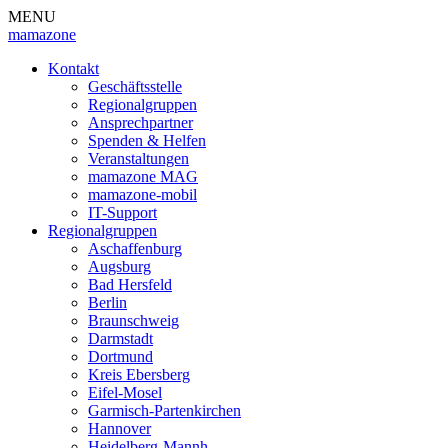
MENU
mamazone
Kontakt
Geschäftsstelle
Regionalgruppen
Ansprechpartner
Spenden & Helfen
Veranstaltungen
mamazone MAG
mamazone-mobil
IT-Support
Regionalgruppen
Aschaffenburg
Augsburg
Bad Hersfeld
Berlin
Braunschweig
Darmstadt
Dortmund
Kreis Ebersberg
Eifel-Mosel
Garmisch-Partenkirchen
Hannover
Heidelberg-Mannh.