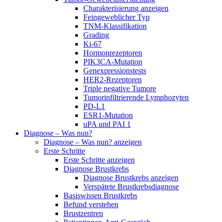
Charakterisierung anzeigen
Feingeweblicher Typ
TNM-Klassifikation
Grading
Ki-67
Hormonrezeptoren
PIK3CA-Mutation
Genexpressionstests
HER2-Rezeptoren
Triple negative Tumore
Tumorinfiltrierende Lymphozyten
PD-L1
ESR1-Mutation
uPA und PAI 1
Diagnose – Was nun?
Diagnose – Was nun? anzeigen
Erste Schritte
Erste Schritte anzeigen
Diagnose Brustkrebs
Diagnose Brustkrebs anzeigen
Verspätete Brustkrebsdiagnose
Basiswissen Brustkrebs
Befund verstehen
Brustzentren