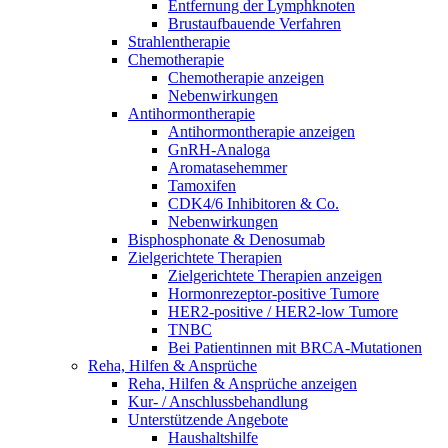
Entfernung der Lymphknoten
Brustaufbauende Verfahren
Strahlentherapie
Chemotherapie
Chemotherapie anzeigen
Nebenwirkungen
Antihormontherapie
Antihormontherapie anzeigen
GnRH-Analoga
Aromatasehemmer
Tamoxifen
CDK4/6 Inhibitoren & Co.
Nebenwirkungen
Bisphosphonate & Denosumab
Zielgerichtete Therapien
Zielgerichtete Therapien anzeigen
Hormonrezeptor-positive Tumore
HER2-positive / HER2-low Tumore
TNBC
Bei Patientinnen mit BRCA-Mutationen
Reha, Hilfen & Ansprüche
Reha, Hilfen & Ansprüche anzeigen
Kur- / Anschlussbehandlung
Unterstützende Angebote
Haushaltshilfe