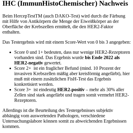
IHC (ImmunHistoChemischer) Nachweis
Beim HercepTestTM (auch DAKO-Test) wird durch die Färbung
mit Hilfe von Antikörpern die Menge der Eiweißkörper an der
Oberfläche der Krebszellen ermittelt, die den HER2-Faktor
enthalten.
Das Testergebnis wird mit einem Score-Wert von 0 bis 3 angegeben:
Score 0 und 1+ bedeuten, dass nur wenige HER2-Rezeptoren
vorhanden sind. Das Ergebnis wurde
bis Ende 2022 als
HER2-negativ
gewertet.
Score 2+ ist ein fraglicher Befund (mind. 10 Prozent der
invasiven Krebszellen mäßig aber kreisförmig angefärbt), hier
muß mit einem zusätzlichen FisH-Test das Ergebnis
konkretisiert werden.
Score 3+ ist eindeutig
HER2-positiv
– mehr als 30% aller
Zellen sind stark angefärbt und tragen somit vermehrt HER2-
Rezeptoren.
Allerdings ist die Beurteilung des Testergebnisses subjektiv
abhängig vom auswertenden Pathologen, verschiedene
Untersuchungslabore können somit zu abweichenden Ergebnissen
kommen.