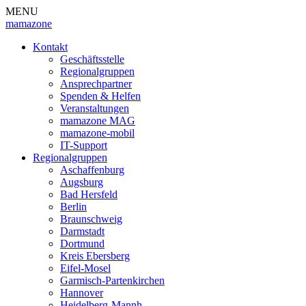
MENU
mamazone
Kontakt
Geschäftsstelle
Regionalgruppen
Ansprechpartner
Spenden & Helfen
Veranstaltungen
mamazone MAG
mamazone-mobil
IT-Support
Regionalgruppen
Aschaffenburg
Augsburg
Bad Hersfeld
Berlin
Braunschweig
Darmstadt
Dortmund
Kreis Ebersberg
Eifel-Mosel
Garmisch-Partenkirchen
Hannover
Heidelberg-Mannh.