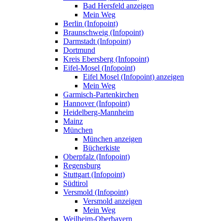
Bad Hersfeld anzeigen
Mein Weg
Berlin (Infopoint)
Braunschweig (Infopoint)
Darmstadt (Infopoint)
Dortmund
Kreis Ebersberg (Infopoint)
Eifel-Mosel (Infopoint)
Eifel Mosel (Infopoint) anzeigen
Mein Weg
Garmisch-Partenkirchen
Hannover (Infopoint)
Heidelberg-Mannheim
Mainz
München
München anzeigen
Bücherkiste
Oberpfalz (Infopoint)
Regensburg
Stuttgart (Infopoint)
Südtirol
Versmold (Infopoint)
Versmold anzeigen
Mein Weg
Weilheim-Oberbayern