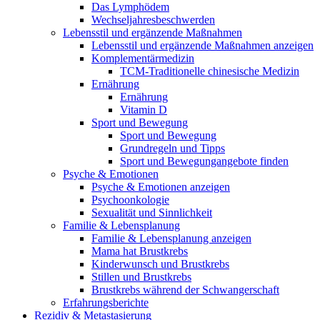
Das Lymphödem
Wechseljahresbeschwerden
Lebensstil und ergänzende Maßnahmen
Lebensstil und ergänzende Maßnahmen anzeigen
Komplementärmedizin
TCM-Traditionelle chinesische Medizin
Ernährung
Ernährung
Vitamin D
Sport und Bewegung
Sport und Bewegung
Grundregeln und Tipps
Sport und Bewegungangebote finden
Psyche & Emotionen
Psyche & Emotionen anzeigen
Psychoonkologie
Sexualität und Sinnlichkeit
Familie & Lebensplanung
Familie & Lebensplanung anzeigen
Mama hat Brustkrebs
Kinderwunsch und Brustkrebs
Stillen und Brustkrebs
Brustkrebs während der Schwangerschaft
Erfahrungsberichte
Rezidiv & Metastasierung