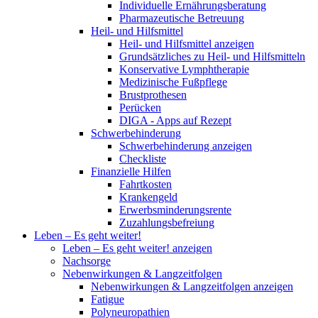
Individuelle Ernährungsberatung
Pharmazeutische Betreuung
Heil- und Hilfsmittel
Heil- und Hilfsmittel anzeigen
Grundsätzliches zu Heil- und Hilfsmitteln
Konservative Lymphtherapie
Medizinische Fußpflege
Brustprothesen
Perücken
DIGA - Apps auf Rezept
Schwerbehinderung
Schwerbehinderung anzeigen
Checkliste
Finanzielle Hilfen
Fahrtkosten
Krankengeld
Erwerbsminderungsrente
Zuzahlungsbefreiung
Leben – Es geht weiter!
Leben – Es geht weiter! anzeigen
Nachsorge
Nebenwirkungen & Langzeitfolgen
Nebenwirkungen & Langzeitfolgen anzeigen
Fatigue
Polyneuropathien