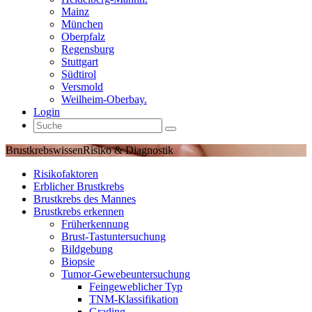
Mainz
München
Oberpfalz
Regensburg
Stuttgart
Südtirol
Versmold
Weilheim-Oberbay.
Login
Brustkrebswissen
Risiko & Diagnostik
Risikofaktoren
Erblicher Brustkrebs
Brustkrebs des Mannes
Brustkrebs erkennen
Früherkennung
Brust-Tastuntersuchung
Bildgebung
Biopsie
Tumor-Gewebeuntersuchung
Feingeweblicher Typ
TNM-Klassifikation
Grading