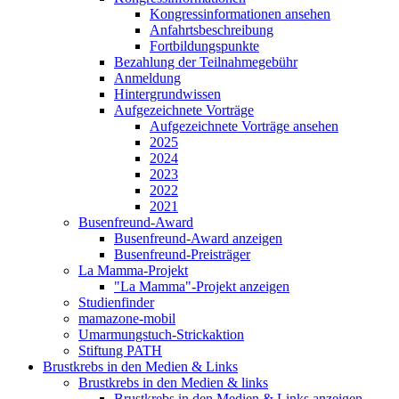
Kongressinformationen ansehen
Anfahrtsbeschreibung
Fortbildungspunkte
Bezahlung der Teilnahmegebühr
Anmeldung
Hintergrundwissen
Aufgezeichnete Vorträge
Aufgezeichnete Vorträge ansehen
2025
2024
2023
2022
2021
Busenfreund-Award
Busenfreund-Award anzeigen
Busenfreund-Preisträger
La Mamma-Projekt
"La Mamma"-Projekt anzeigen
Studienfinder
mamazone-mobil
Umarmungstuch-Strickaktion
Stiftung PATH
Brustkrebs in den Medien & Links
Brustkrebs in den Medien & links
Brustkrebs in den Medien & Links anzeigen