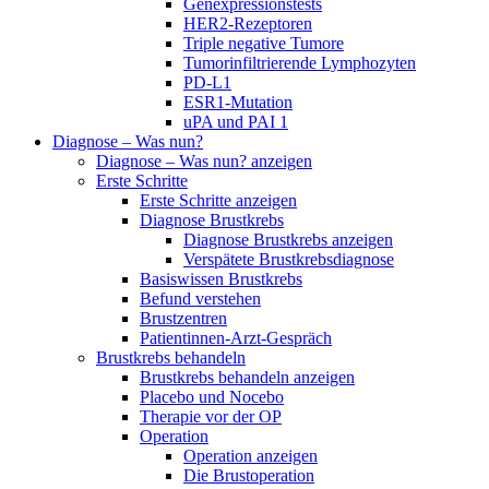
Genexpressionstests
HER2-Rezeptoren
Triple negative Tumore
Tumorinfiltrierende Lymphozyten
PD-L1
ESR1-Mutation
uPA und PAI 1
Diagnose – Was nun?
Diagnose – Was nun? anzeigen
Erste Schritte
Erste Schritte anzeigen
Diagnose Brustkrebs
Diagnose Brustkrebs anzeigen
Verspätete Brustkrebsdiagnose
Basiswissen Brustkrebs
Befund verstehen
Brustzentren
Patientinnen-Arzt-Gespräch
Brustkrebs behandeln
Brustkrebs behandeln anzeigen
Placebo und Nocebo
Therapie vor der OP
Operation
Operation anzeigen
Die Brustoperation