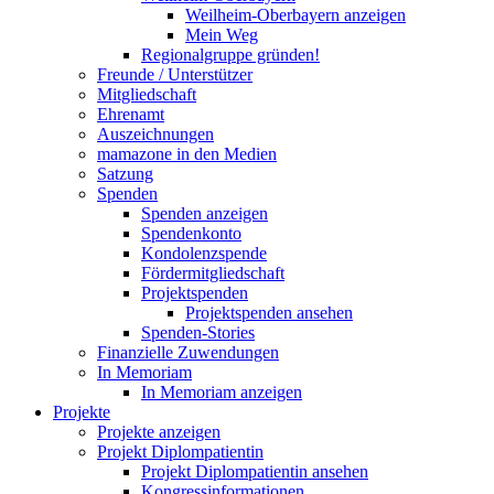
Weilheim-Oberbayern anzeigen
Mein Weg
Regionalgruppe gründen!
Freunde / Unterstützer
Mitgliedschaft
Ehrenamt
Auszeichnungen
mamazone in den Medien
Satzung
Spenden
Spenden anzeigen
Spendenkonto
Kondolenzspende
Fördermitgliedschaft
Projektspenden
Projektspenden ansehen
Spenden-Stories
Finanzielle Zuwendungen
In Memoriam
In Memoriam anzeigen
Projekte
Projekte anzeigen
Projekt Diplompatientin
Projekt Diplompatientin ansehen
Kongressinformationen