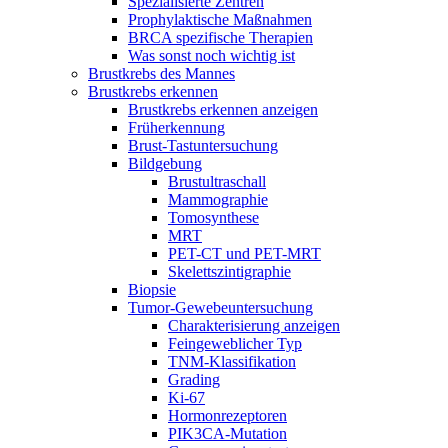
Spezialisierte Zentren
Prophylaktische Maßnahmen
BRCA spezifische Therapien
Was sonst noch wichtig ist
Brustkrebs des Mannes
Brustkrebs erkennen
Brustkrebs erkennen anzeigen
Früherkennung
Brust-Tastuntersuchung
Bildgebung
Brustultraschall
Mammographie
Tomosynthese
MRT
PET-CT und PET-MRT
Skelettszintigraphie
Biopsie
Tumor-Gewebeuntersuchung
Charakterisierung anzeigen
Feingeweblicher Typ
TNM-Klassifikation
Grading
Ki-67
Hormonrezeptoren
PIK3CA-Mutation