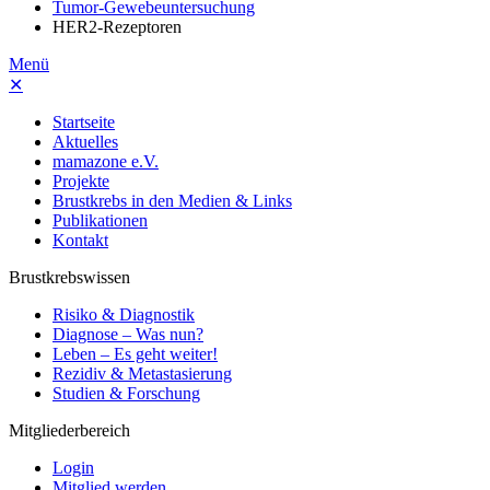
Tumor-Gewebeuntersuchung
HER2-Rezeptoren
Menü
✕
Startseite
Aktuelles
mamazone e.V.
Projekte
Brustkrebs in den Medien & Links
Publikationen
Kontakt
Brustkrebswissen
Risiko & Diagnostik
Diagnose – Was nun?
Leben – Es geht weiter!
Rezidiv & Metastasierung
Studien & Forschung
Mitgliederbereich
Login
Mitglied werden