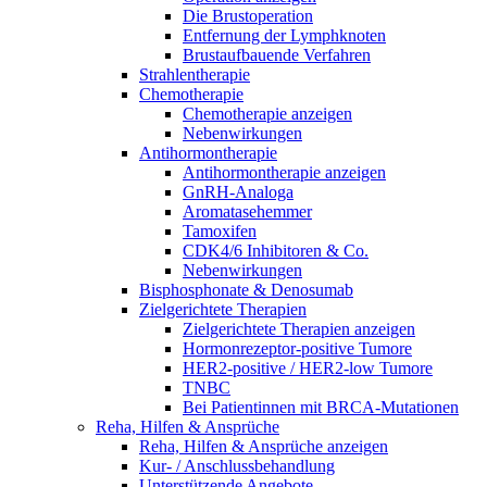
Die Brustoperation
Entfernung der Lymphknoten
Brustaufbauende Verfahren
Strahlentherapie
Chemotherapie
Chemotherapie anzeigen
Nebenwirkungen
Antihormontherapie
Antihormontherapie anzeigen
GnRH-Analoga
Aromatasehemmer
Tamoxifen
CDK4/6 Inhibitoren & Co.
Nebenwirkungen
Bisphosphonate & Denosumab
Zielgerichtete Therapien
Zielgerichtete Therapien anzeigen
Hormonrezeptor-positive Tumore
HER2-positive / HER2-low Tumore
TNBC
Bei Patientinnen mit BRCA-Mutationen
Reha, Hilfen & Ansprüche
Reha, Hilfen & Ansprüche anzeigen
Kur- / Anschlussbehandlung
Unterstützende Angebote