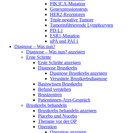
PIK3CA-Mutation
Genexpressionstests
HER2-Rezeptoren
Triple negative Tumore
Tumorinfiltrierende Lymphozyten
PD-L1
ESR1-Mutation
uPA und PAI 1
Diagnose – Was nun?
Diagnose – Was nun? anzeigen
Erste Schritte
Erste Schritte anzeigen
Diagnose Brustkrebs
Diagnose Brustkrebs anzeigen
Verspätete Brustkrebsdiagnose
Basiswissen Brustkrebs
Befund verstehen
Brustzentren
Patientinnen-Arzt-Gespräch
Brustkrebs behandeln
Brustkrebs behandeln anzeigen
Placebo und Nocebo
Therapie vor der OP
Operation
Operation anzeigen