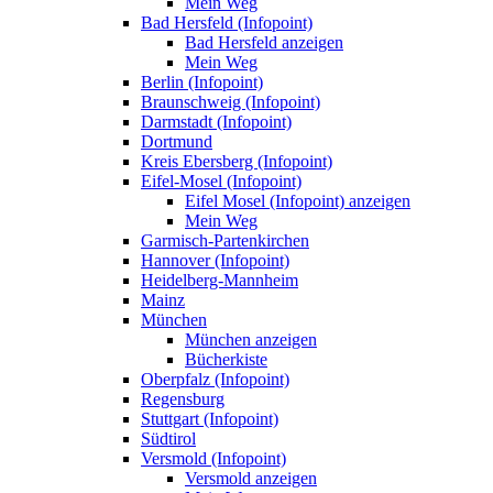
Mein Weg
Bad Hersfeld (Infopoint)
Bad Hersfeld anzeigen
Mein Weg
Berlin (Infopoint)
Braunschweig (Infopoint)
Darmstadt (Infopoint)
Dortmund
Kreis Ebersberg (Infopoint)
Eifel-Mosel (Infopoint)
Eifel Mosel (Infopoint) anzeigen
Mein Weg
Garmisch-Partenkirchen
Hannover (Infopoint)
Heidelberg-Mannheim
Mainz
München
München anzeigen
Bücherkiste
Oberpfalz (Infopoint)
Regensburg
Stuttgart (Infopoint)
Südtirol
Versmold (Infopoint)
Versmold anzeigen