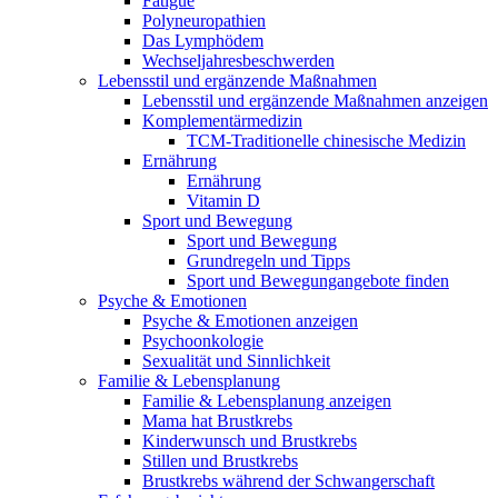
Fatigue
Polyneuropathien
Das Lymphödem
Wechseljahresbeschwerden
Lebensstil und ergänzende Maßnahmen
Lebensstil und ergänzende Maßnahmen anzeigen
Komplementärmedizin
TCM-Traditionelle chinesische Medizin
Ernährung
Ernährung
Vitamin D
Sport und Bewegung
Sport und Bewegung
Grundregeln und Tipps
Sport und Bewegungangebote finden
Psyche & Emotionen
Psyche & Emotionen anzeigen
Psychoonkologie
Sexualität und Sinnlichkeit
Familie & Lebensplanung
Familie & Lebensplanung anzeigen
Mama hat Brustkrebs
Kinderwunsch und Brustkrebs
Stillen und Brustkrebs
Brustkrebs während der Schwangerschaft