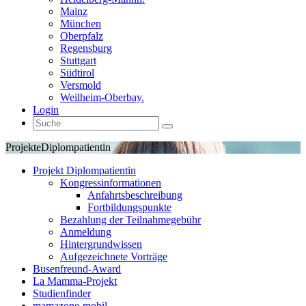
Mainz
München
Oberpfalz
Regensburg
Stuttgart
Südtirol
Versmold
Weilheim-Oberbay.
Login
Projekte
Diplompatientin
Projekt Diplompatientin
Kongressinformationen
Anfahrtsbeschreibung
Fortbildungspunkte
Bezahlung der Teilnahmegebühr
Anmeldung
Hintergrundwissen
Aufgezeichnete Vorträge
Busenfreund-Award
La Mamma-Projekt
Studienfinder
mamazone-mobil