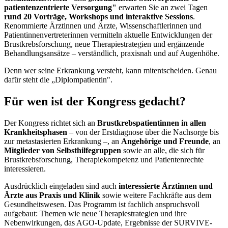
patientenzentrierte Versorgung"
erwarten Sie an zwei Tagen
rund 20 Vorträge, Workshops und interaktive Sessions
.
Renommierte Ärztinnen und Ärzte, Wissenschaftlerinnen und
Patientinnenvertreterinnen vermitteln aktuelle Entwicklungen der
Brustkrebsforschung, neue Therapiestrategien und ergänzende
Behandlungsansätze – verständlich, praxisnah und auf Augenhöhe.
Denn wer seine Erkrankung versteht, kann mitentscheiden. Genau
dafür steht die „Diplompatientin".
Für wen ist der Kongress gedacht?
Der Kongress richtet sich an
Brustkrebspatientinnen in allen
Krankheitsphasen
– von der Erstdiagnose über die Nachsorge bis
zur metastasierten Erkrankung –, an
Angehörige und Freunde
, an
Mitglieder von Selbsthilfegruppen
sowie an alle, die sich für
Brustkrebsforschung, Therapiekompetenz und Patientenrechte
interessieren.
Ausdrücklich eingeladen sind auch
interessierte Ärztinnen und
Ärzte aus Praxis und Klinik
sowie weitere Fachkräfte aus dem
Gesundheitswesen. Das Programm ist fachlich anspruchsvoll
aufgebaut: Themen wie neue Therapiestrategien und ihre
Nebenwirkungen, das AGO-Update, Ergebnisse der SURVIVE-