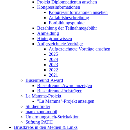
Projekt Diplompatientin ansehen
Kongressinformationen
Kongressinformationen ansehen
Anfahrtsbeschreibung
Fortbildungspunkte
Bezahlung der Teilnahmegebühr
Anmeldung
Hintergrundwissen
Aufgezeichnete Vorträge
Aufgezeichnete Vorträge ansehen
2025
2024
2023
2022
2021
Busenfreund-Award
Busenfreund-Award anzeigen
Busenfreund-Preisträger
La Mamma-Projekt
"La Mamma"-Projekt anzeigen
Studienfinder
mamazone-mobil
Umarmungstuch-Strickaktion
Stiftung PATH
Brustkrebs in den Medien & Links