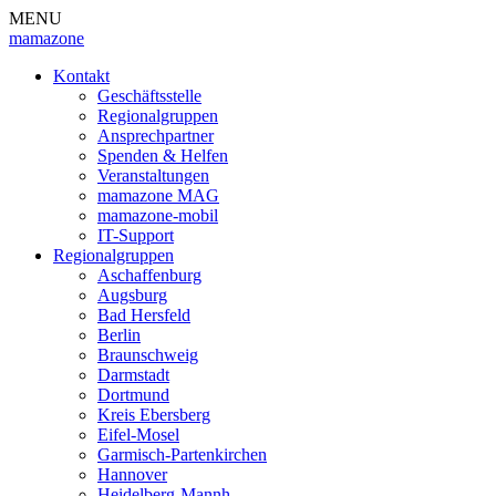
MENU
mamazone
Kontakt
Geschäftsstelle
Regionalgruppen
Ansprechpartner
Spenden & Helfen
Veranstaltungen
mamazone MAG
mamazone-mobil
IT-Support
Regionalgruppen
Aschaffenburg
Augsburg
Bad Hersfeld
Berlin
Braunschweig
Darmstadt
Dortmund
Kreis Ebersberg
Eifel-Mosel
Garmisch-Partenkirchen
Hannover
Heidelberg-Mannh.