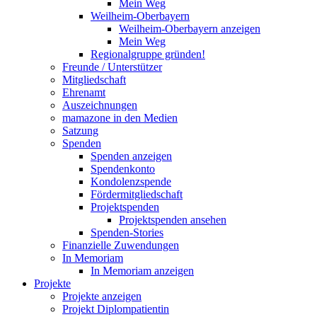
Mein Weg
Weilheim-Oberbayern
Weilheim-Oberbayern anzeigen
Mein Weg
Regionalgruppe gründen!
Freunde / Unterstützer
Mitgliedschaft
Ehrenamt
Auszeichnungen
mamazone in den Medien
Satzung
Spenden
Spenden anzeigen
Spendenkonto
Kondolenzspende
Fördermitgliedschaft
Projektspenden
Projektspenden ansehen
Spenden-Stories
Finanzielle Zuwendungen
In Memoriam
In Memoriam anzeigen
Projekte
Projekte anzeigen
Projekt Diplompatientin