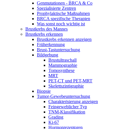
Genmutationen - BRCA & Co
Spezialisierte Zentren
Prophylaktische Maßnahmen
BRCA spezifische Therapien
Was sonst noch wichtig ist
Brustkrebs des Mannes
Brustkrebs erkennen
Brustkrebs erkennen anzeigen
Früherkennung
Brust-Tastuntersuchung
Bildgebung
Brustultraschall
Mammographie
Tomosynthese
MRT
PET-CT und PET-MRT
Skelettszintigraphie
Biopsie
Tumor-Gewebeuntersuchung
Charakterisierung anzeigen
Feingeweblicher Typ
TNM-Klassifikation
Grading
Ki-67
Hormonrezeptoren