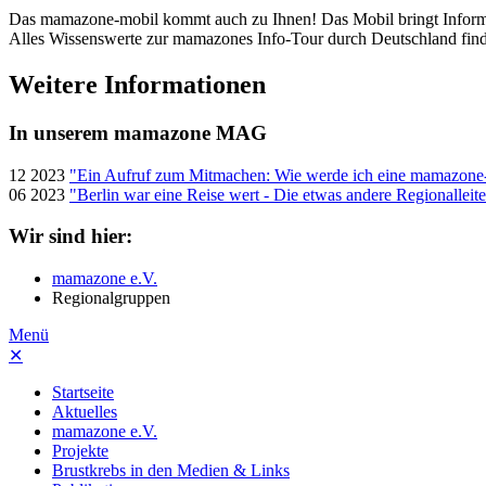
Das mamazone-mobil kommt auch zu Ihnen! Das Mobil bringt Informa
Alles Wissenswerte zur mamazones Info-Tour durch Deutschland finde
Weitere Informationen
In unserem mamazone MAG
12 2023
"Ein Aufruf zum Mitmachen: Wie werde ich eine mamazone-
06 2023
"Berlin war eine Reise wert - Die etwas andere Regionallei
Wir sind hier:
mamazone e.V.
Regionalgruppen
Menü
✕
Startseite
Aktuelles
mamazone e.V.
Projekte
Brustkrebs in den Medien & Links