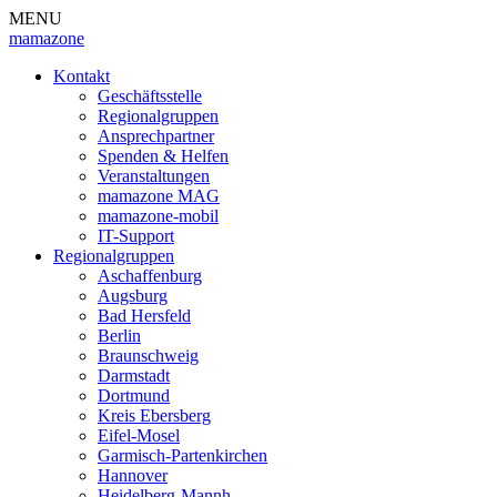
MENU
mamazone
Kontakt
Geschäftsstelle
Regionalgruppen
Ansprechpartner
Spenden & Helfen
Veranstaltungen
mamazone MAG
mamazone-mobil
IT-Support
Regionalgruppen
Aschaffenburg
Augsburg
Bad Hersfeld
Berlin
Braunschweig
Darmstadt
Dortmund
Kreis Ebersberg
Eifel-Mosel
Garmisch-Partenkirchen
Hannover
Heidelberg-Mannh.