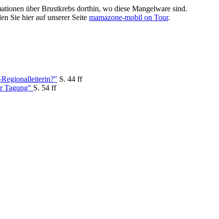
tionen über Brustkrebs dorthin, wo diese Mangelware sind.
n Sie hier auf unserer Seite
mamazone-mobil on Tour
.
Regionalleiterin?"
S. 44 ff
ter Tagung"
S. 54 ff