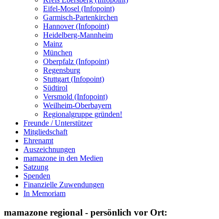
Eifel-Mosel (Infopoint)
Garmisch-Partenkirchen
Hannover (Infopoint)
Heidelberg-Mannheim
Mainz
München
Oberpfalz (Infopoint)
Regensburg
Stuttgart (Infopoint)
Südtirol
Versmold (Infopoint)
Weilheim-Oberbayern
Regionalgruppe gründen!
Freunde / Unterstützer
Mitgliedschaft
Ehrenamt
Auszeichnungen
mamazone in den Medien
Satzung
Spenden
Finanzielle Zuwendungen
In Memoriam
mamazone regional - persönlich vor Ort: