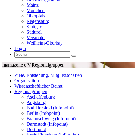
Mainz
München
Oberpfalz
Regensburg
Stuttgart
Südtirol
Versmold
Weilheim-Oberbay.
Login
mamazone e.V.
Regionalgruppen
Ziele, Entstehung, Mitgliedschaften
Organisation
Wissenschaftlicher Beirat
Regionalgruppen
Aschaffenburg
Augsburg
Bad Hersfeld (Infopoint)
Berlin (Infopoint)
Braunschweig (Infopoint)
Darmstadt (Infopoint)
Dortmund
Kreis Ebersberg (Infopoint)