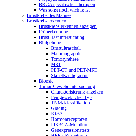
BRCA spezifische Therapien
Was sonst noch wichtig ist
Brustkrebs des Mannes
Brustkrebs erkennen
Brustkrebs erkennen anzeigen
Früherkennung
Brust-Tastuntersuchung
Bildgebung
Brustultraschall
Mammographie
Tomosynthese
MRT
PET-CT und PET-MRT
Skelettszintigraphie
Biopsie
Tumor-Gewebeuntersuchung
Charakterisierung anzeigen
Feingeweblicher Typ
TNM-Klassifikation
Grading
Ki-67
Hormonrezeptoren
PIK3CA-Mutation
Genexpressionstests
HER2-Rezeptoren