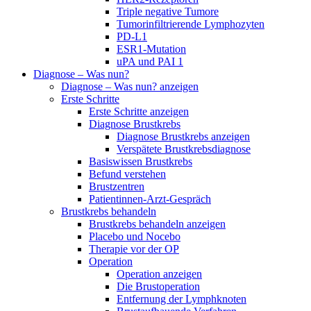
Triple negative Tumore
Tumorinfiltrierende Lymphozyten
PD-L1
ESR1-Mutation
uPA und PAI 1
Diagnose – Was nun?
Diagnose – Was nun? anzeigen
Erste Schritte
Erste Schritte anzeigen
Diagnose Brustkrebs
Diagnose Brustkrebs anzeigen
Verspätete Brustkrebsdiagnose
Basiswissen Brustkrebs
Befund verstehen
Brustzentren
Patientinnen-Arzt-Gespräch
Brustkrebs behandeln
Brustkrebs behandeln anzeigen
Placebo und Nocebo
Therapie vor der OP
Operation
Operation anzeigen
Die Brustoperation
Entfernung der Lymphknoten