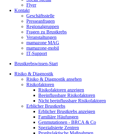
Flyer
Kontakt
Geschäftsstelle
Presseanfragen
Regionalgruppen
Fragen zu Brustkrebs
Veranstaltungen
mamazone MAG
mamazone-mobil
IT-Support
Brustkrebswissen-Start
Risiko & Diagnostik
Risiko & Diagnostik ansehen
Risikofaktoren
Risikofaktoren anzeigen
Beeinflussbare Risikofaktoren
Nicht beeinflussbare Risikofaktoren
Erblicher Brustkrebs
Erblicher Brustkrebs anzeigen
Familiäre Häufungen
Genmutationen - BRCA & Co
Spezialisierte Zentren
Prophylaktische Maßnahmen