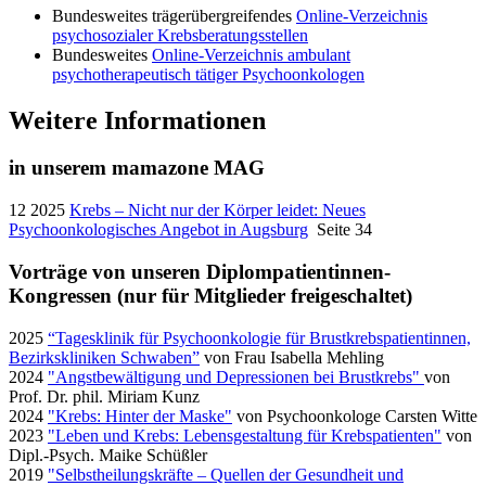
Bundesweites trägerübergreifendes
Online-Verzeichnis
psychosozialer Krebsberatungsstellen
Bundesweites
Online-Verzeichnis ambulant
psychotherapeutisch tätiger Psychoonkologen
Weitere Informationen
in unserem mamazone MAG
12 2025
Krebs – Nicht nur der Körper leidet: Neues
Psychoonkologisches Angebot in Augsburg
Seite 34
Vorträge von unseren Diplompatientinnen-
Kongressen (nur für Mitglieder freigeschaltet)
2025
“Tagesklinik für Psychoonkologie für Brustkrebspatientinnen,
Bezirkskliniken Schwaben”
von Frau Isabella Mehling
2024
"Angstbewältigung und Depressionen bei Brustkrebs"
von
Prof. Dr. phil. Miriam Kunz
2024
"Krebs: Hinter der Maske"
von Psychoonkologe Carsten Witte
2023
"Leben und Krebs: Lebensgestaltung für Krebspatienten"
von
Dipl.-Psych. Maike Schüßler
2019
"Selbstheilungskräfte – Quellen der Gesundheit und