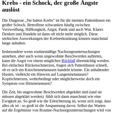
Krebs - ein Schock, der große Ängste
auslöst
Die Diagnose „Sie haben Krebs“ ist für die meisten PatientInnen ein
großer Schock. Betroffene schwanken häufig zwischen
Verzweiflung, Hilflosigkeit, Angst, Panik und auch Wut. Klares
Denken und Handeln ist dann oft nicht mehr möglich. Diese
seelischen Auswirkungen der Krebserkrankung können manchmal
lange anhalten.
Insbesondere wenn routinemäßige Nachsorgeuntersuchungen
anstehen, aber auch wenn ungewohnte Beschwerden auftreten,
kann die Angst vor einem möglichen
Rückfall
übermächtig werden.
Bei einfachen Rückenschmerzen, fragen sich PatientInnen schnell,
ob es sich um Knochenmetastasen handeln könnte. Ein anhaltender
Husten, vielleicht ein Hinweis auf Lungenmetastasen?
Kopfschmerzen, wetterbedingt oder möglicherweise doch ein
Symptom von Hirnmetastasen?
Die Zeit, bis ungewohnte Beschwerden abgeklärt sind (und sie
müssen abgeklärt werden) fühlt sich dann manchmal wie eine
Ewigkeit an. So groß wie die Erleichterung ist, wenn sich zeigt, dass
alles ok ist - so groß ist die Anspannung davor. Selbst das Warten
auf die Ergebnisse von Routine-Nachsorgeuntersuchungen wird von