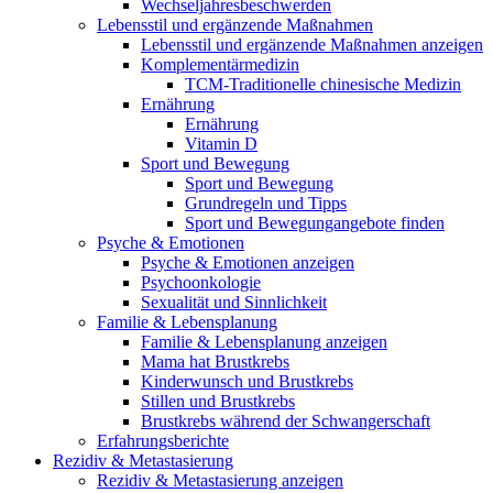
Wechseljahresbeschwerden
Lebensstil und ergänzende Maßnahmen
Lebensstil und ergänzende Maßnahmen anzeigen
Komplementärmedizin
TCM-Traditionelle chinesische Medizin
Ernährung
Ernährung
Vitamin D
Sport und Bewegung
Sport und Bewegung
Grundregeln und Tipps
Sport und Bewegungangebote finden
Psyche & Emotionen
Psyche & Emotionen anzeigen
Psychoonkologie
Sexualität und Sinnlichkeit
Familie & Lebensplanung
Familie & Lebensplanung anzeigen
Mama hat Brustkrebs
Kinderwunsch und Brustkrebs
Stillen und Brustkrebs
Brustkrebs während der Schwangerschaft
Erfahrungsberichte
Rezidiv & Metastasierung
Rezidiv & Metastasierung anzeigen