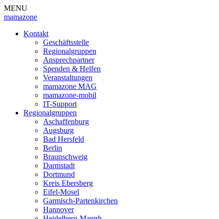
MENU
mamazone
Kontakt
Geschäftsstelle
Regionalgruppen
Ansprechpartner
Spenden & Helfen
Veranstaltungen
mamazone MAG
mamazone-mobil
IT-Support
Regionalgruppen
Aschaffenburg
Augsburg
Bad Hersfeld
Berlin
Braunschweig
Darmstadt
Dortmund
Kreis Ebersberg
Eifel-Mosel
Garmisch-Partenkirchen
Hannover
Heidelberg-Mannh.