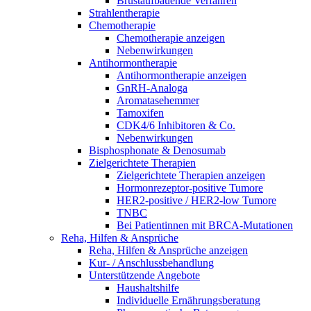
Brustaufbauende Verfahren
Strahlentherapie
Chemotherapie
Chemotherapie anzeigen
Nebenwirkungen
Antihormontherapie
Antihormontherapie anzeigen
GnRH-Analoga
Aromatasehemmer
Tamoxifen
CDK4/6 Inhibitoren & Co.
Nebenwirkungen
Bisphosphonate & Denosumab
Zielgerichtete Therapien
Zielgerichtete Therapien anzeigen
Hormonrezeptor-positive Tumore
HER2-positive / HER2-low Tumore
TNBC
Bei Patientinnen mit BRCA-Mutationen
Reha, Hilfen & Ansprüche
Reha, Hilfen & Ansprüche anzeigen
Kur- / Anschlussbehandlung
Unterstützende Angebote
Haushaltshilfe
Individuelle Ernährungsberatung