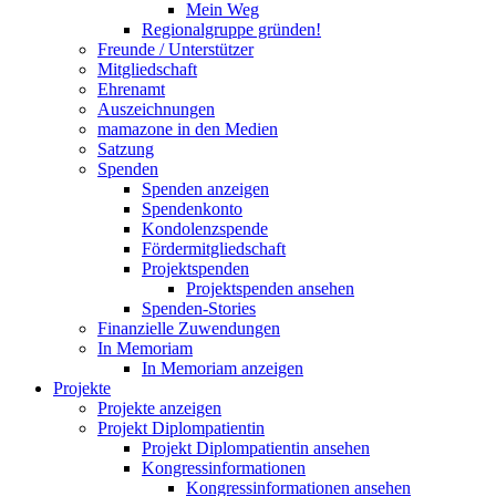
Mein Weg
Regionalgruppe gründen!
Freunde / Unterstützer
Mitgliedschaft
Ehrenamt
Auszeichnungen
mamazone in den Medien
Satzung
Spenden
Spenden anzeigen
Spendenkonto
Kondolenzspende
Fördermitgliedschaft
Projektspenden
Projektspenden ansehen
Spenden-Stories
Finanzielle Zuwendungen
In Memoriam
In Memoriam anzeigen
Projekte
Projekte anzeigen
Projekt Diplompatientin
Projekt Diplompatientin ansehen
Kongressinformationen
Kongressinformationen ansehen