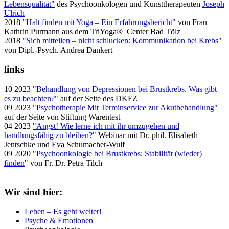
Lebensqualität"
des Psychoonkologen und Kunsttherapeuten
Joseph
Ulrich
2018
"Halt finden mit Yoga – Ein Erfahrungsbericht"
von Frau
Kathrin Purmann aus dem TriYoga® Center Bad Tölz
2018
"Sich mitteilen – nicht schlucken: Kommunikation bei Krebs"
von Dipl.-Psych. Andrea Dankert
links
10 2023
"Behandlung von Depressionen bei Brustkrebs. Was gibt
es zu beachten?"
auf der Seite des DKFZ
09 2023
"Psycho­therapie Mit Termin­service zur Akutbe­hand­lung"
auf der Seite von Stiftung Warentest
04 2023
"Angst! Wie lerne ich mit ihr umzugehen und
handlungsfähig zu bleiben?"
Webinar mit Dr. phil. Elisabeth
Jentschke und Eva Schumacher-Wulf
09 2020 "
Psychoonkologie bei Brustkrebs: Stabilität (wieder)
finden
" von Fr. Dr. Petra Tilch
Wir sind hier:
Leben – Es geht weiter!
Psyche & Emotionen