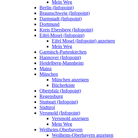
Mein Weg
Berlin (Infopoint)
Braunschweig (Infopoint)
Darmstadt (Infopoint)
Dortmund
Kreis Ebersberg (Infopoint)
Eifel-Mosel (Infopoint)
Eifel Mosel (Infopoint) anzeigen
Mein Weg
Garmisch-Partenkirchen
Hannover (Infopoint)
Heidelberg-Mannheim
Mainz
München
München anzeigen
Bücherkiste
Oberpfalz (Infopoint)
Regensburg
Stuttgart (Infopoint)
Südtirol
Versmold (Infopoint)
Versmold anzeigen
Mein Weg
Weilheim-Oberbayern
Weilheim-Oberbayern anzeigen