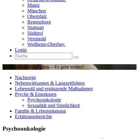
Mainz
München
Oberpfalz
Regensburg
Stuttgart
Südtirol
Versmold
Weilheim-Oberbay.
Login
Brustkrebswissen
Leben – Es geht weiter!
Nachsorge
Nebenwirkungen & Langzeitfolgen
Lebensstil und ergänzende Maßnahmen
Psyche & Emotionen
Psychoonkologie
Sexualität und Sinnlichkeit
Familie & Lebensplanung
Erfahrungsberichte
Psychoonkologie