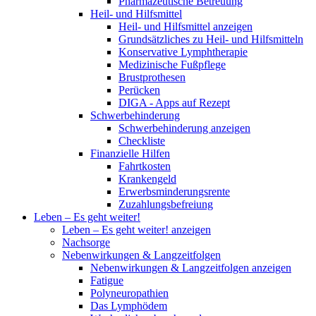
Pharmazeutische Betreuung
Heil- und Hilfsmittel
Heil- und Hilfsmittel anzeigen
Grundsätzliches zu Heil- und Hilfsmitteln
Konservative Lymphtherapie
Medizinische Fußpflege
Brustprothesen
Perücken
DIGA - Apps auf Rezept
Schwerbehinderung
Schwerbehinderung anzeigen
Checkliste
Finanzielle Hilfen
Fahrtkosten
Krankengeld
Erwerbsminderungsrente
Zuzahlungsbefreiung
Leben – Es geht weiter!
Leben – Es geht weiter! anzeigen
Nachsorge
Nebenwirkungen & Langzeitfolgen
Nebenwirkungen & Langzeitfolgen anzeigen
Fatigue
Polyneuropathien
Das Lymphödem