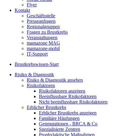
Flyer
Kontakt
Geschäftsstelle
Presseanfragen
Regionalgruppen
Fragen zu Brustkrebs
Veranstaltungen
mamazone MAG
mamazone-mobil
IT-Support
Brustkrebswissen-Start
Risiko & Diagnostik
Risiko & Diagnostik ansehen
Risikofaktoren
Risikofaktoren anzeigen
Beeinflussbare Risikofaktoren
Nicht beeinflussbare Risikofaktoren
Erblicher Brustkrebs
Erblicher Brustkrebs anzeigen
Familiäre Häufungen
Genmutationen - BRCA & Co
Spezialisierte Zentren
Prophylaktische Maßnahmen