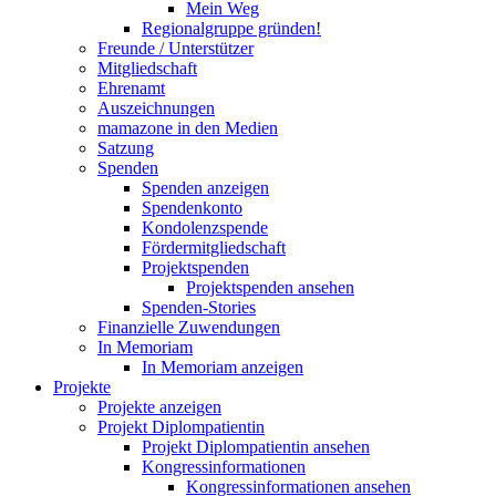
Mein Weg
Regionalgruppe gründen!
Freunde / Unterstützer
Mitgliedschaft
Ehrenamt
Auszeichnungen
mamazone in den Medien
Satzung
Spenden
Spenden anzeigen
Spendenkonto
Kondolenzspende
Fördermitgliedschaft
Projektspenden
Projektspenden ansehen
Spenden-Stories
Finanzielle Zuwendungen
In Memoriam
In Memoriam anzeigen
Projekte
Projekte anzeigen
Projekt Diplompatientin
Projekt Diplompatientin ansehen
Kongressinformationen
Kongressinformationen ansehen