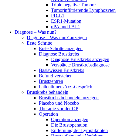
Triple negative Tumore
Tumorinfiltrierende Lymphozyten
PD-L1
ESR1-Mutation
uPA und PAI 1
Diagnose – Was nun?
Diagnose – Was nun? anzeigen
Erste Schritte
Erste Schritte anzeigen
Diagnose Brustkrebs
Diagnose Brustkrebs anzeigen
Verspätete Brustkrebsdiagnose
Basiswissen Brustkrebs
Befund verstehen
Brustzentren
Patientinnen-Arzt-Gespräch
Brustkrebs behandeln
Brustkrebs behandeln anzeigen
Placebo und Nocebo
Therapie vor der OP
Operation
Operation anzeigen
Die Brustoperation
Entfernung der Lymphknoten
Brustaufbauende Verfahren