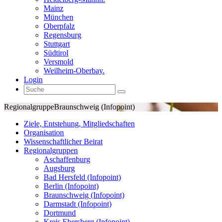
Mainz
München
Oberpfalz
Regensburg
Stuttgart
Südtirol
Versmold
Weilheim-Oberbay.
Login
Regionalgruppe
Braunschweig (Infopoint)
Ziele, Entstehung, Mitgliedschaften
Organisation
Wissenschaftlicher Beirat
Regionalgruppen
Aschaffenburg
Augsburg
Bad Hersfeld (Infopoint)
Berlin (Infopoint)
Braunschweig (Infopoint)
Darmstadt (Infopoint)
Dortmund
Kreis Ebersberg (Infopoint)