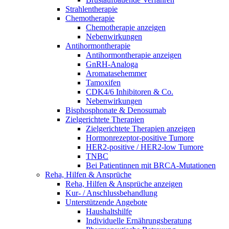
Strahlentherapie
Chemotherapie
Chemotherapie anzeigen
Nebenwirkungen
Antihormontherapie
Antihormontherapie anzeigen
GnRH-Analoga
Aromatasehemmer
Tamoxifen
CDK4/6 Inhibitoren & Co.
Nebenwirkungen
Bisphosphonate & Denosumab
Zielgerichtete Therapien
Zielgerichtete Therapien anzeigen
Hormonrezeptor-positive Tumore
HER2-positive / HER2-low Tumore
TNBC
Bei Patientinnen mit BRCA-Mutationen
Reha, Hilfen & Ansprüche
Reha, Hilfen & Ansprüche anzeigen
Kur- / Anschlussbehandlung
Unterstützende Angebote
Haushaltshilfe
Individuelle Ernährungsberatung