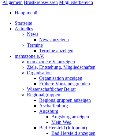
Allgemein
Brustkrebswissen
Mitgliederbereich
Hauptmenü
Startseite
Aktuelles
News
News anzeigen
Termine
Termine anzeigen
mamazone e.V.
mamazone e.V. anzeigen
Ziele, Entstehung, Mitgliedschaften
Organisation
Organisation anzeigen
Frühere Vorstandsgremien
Wissenschaftlicher Beirat
Regionalgruppen
Regionalgruppen anzeigen
Aschaffenburg
Augsburg
Augsburg anzeigen
Mein Weg
Bad Hersfeld (Infopoint)
Bad Hersfeld anzeigen