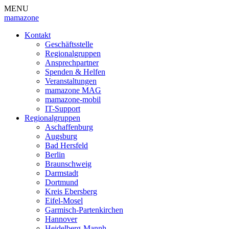
MENU
mamazone
Kontakt
Geschäftsstelle
Regionalgruppen
Ansprechpartner
Spenden & Helfen
Veranstaltungen
mamazone MAG
mamazone-mobil
IT-Support
Regionalgruppen
Aschaffenburg
Augsburg
Bad Hersfeld
Berlin
Braunschweig
Darmstadt
Dortmund
Kreis Ebersberg
Eifel-Mosel
Garmisch-Partenkirchen
Hannover
Heidelberg-Mannh.