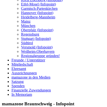
Eifel-Mosel (Infopoint)
Garmisch-Partenkirchen
Hannover (Infopoint)
Heidelberg-Mannheim
Mainz
München
Oberpfalz (Infopoint)
Regensburg
Stuttgart (Infopoint)
Südtirol
Versmold (Infopoint)
Weilheim-Oberbayern
Regionalgruppe gründen!
Freunde / Unterstützer
Mitgliedschaft
Ehrenamt
Auszeichnungen
mamazone in den Medien
Satzung
Spenden
Finanzielle Zuwendungen
In Memoriam
mamazone Braunschweig - Infopoint