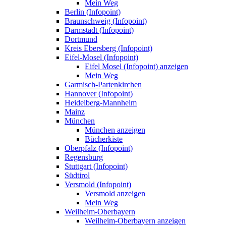
Mein Weg
Berlin (Infopoint)
Braunschweig (Infopoint)
Darmstadt (Infopoint)
Dortmund
Kreis Ebersberg (Infopoint)
Eifel-Mosel (Infopoint)
Eifel Mosel (Infopoint) anzeigen
Mein Weg
Garmisch-Partenkirchen
Hannover (Infopoint)
Heidelberg-Mannheim
Mainz
München
München anzeigen
Bücherkiste
Oberpfalz (Infopoint)
Regensburg
Stuttgart (Infopoint)
Südtirol
Versmold (Infopoint)
Versmold anzeigen
Mein Weg
Weilheim-Oberbayern
Weilheim-Oberbayern anzeigen