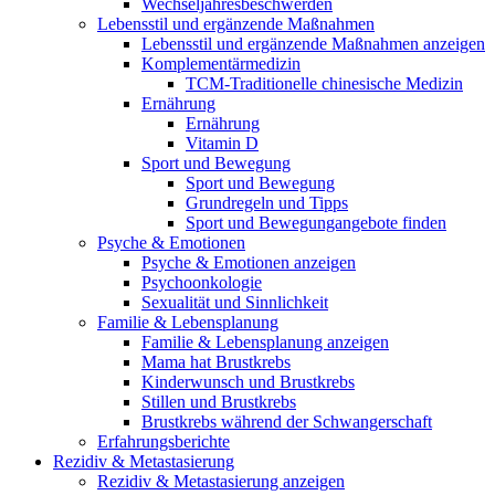
Wechseljahresbeschwerden
Lebensstil und ergänzende Maßnahmen
Lebensstil und ergänzende Maßnahmen anzeigen
Komplementärmedizin
TCM-Traditionelle chinesische Medizin
Ernährung
Ernährung
Vitamin D
Sport und Bewegung
Sport und Bewegung
Grundregeln und Tipps
Sport und Bewegungangebote finden
Psyche & Emotionen
Psyche & Emotionen anzeigen
Psychoonkologie
Sexualität und Sinnlichkeit
Familie & Lebensplanung
Familie & Lebensplanung anzeigen
Mama hat Brustkrebs
Kinderwunsch und Brustkrebs
Stillen und Brustkrebs
Brustkrebs während der Schwangerschaft
Erfahrungsberichte
Rezidiv & Metastasierung
Rezidiv & Metastasierung anzeigen