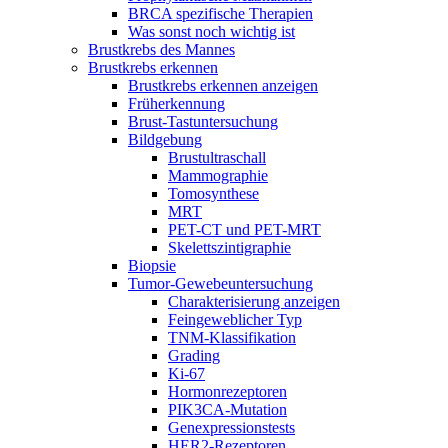
BRCA spezifische Therapien
Was sonst noch wichtig ist
Brustkrebs des Mannes
Brustkrebs erkennen
Brustkrebs erkennen anzeigen
Früherkennung
Brust-Tastuntersuchung
Bildgebung
Brustultraschall
Mammographie
Tomosynthese
MRT
PET-CT und PET-MRT
Skelettszintigraphie
Biopsie
Tumor-Gewebeuntersuchung
Charakterisierung anzeigen
Feingeweblicher Typ
TNM-Klassifikation
Grading
Ki-67
Hormonrezeptoren
PIK3CA-Mutation
Genexpressionstests
HER2-Rezeptoren