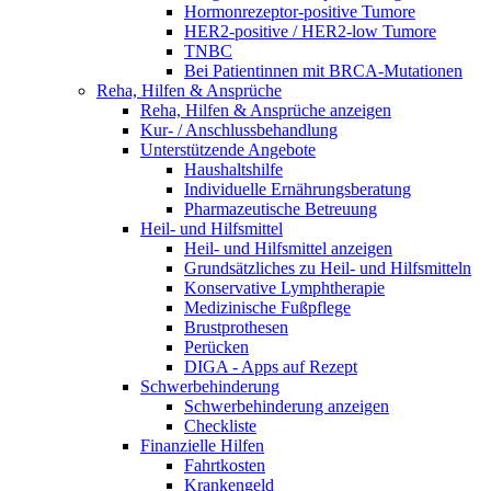
Hormonrezeptor-positive Tumore
HER2-positive / HER2-low Tumore
TNBC
Bei Patientinnen mit BRCA-Mutationen
Reha, Hilfen & Ansprüche
Reha, Hilfen & Ansprüche anzeigen
Kur- / Anschlussbehandlung
Unterstützende Angebote
Haushaltshilfe
Individuelle Ernährungsberatung
Pharmazeutische Betreuung
Heil- und Hilfsmittel
Heil- und Hilfsmittel anzeigen
Grundsätzliches zu Heil- und Hilfsmitteln
Konservative Lymphtherapie
Medizinische Fußpflege
Brustprothesen
Perücken
DIGA - Apps auf Rezept
Schwerbehinderung
Schwerbehinderung anzeigen
Checkliste
Finanzielle Hilfen
Fahrtkosten
Krankengeld