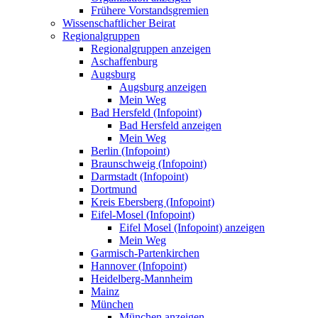
Frühere Vorstandsgremien
Wissenschaftlicher Beirat
Regionalgruppen
Regionalgruppen anzeigen
Aschaffenburg
Augsburg
Augsburg anzeigen
Mein Weg
Bad Hersfeld (Infopoint)
Bad Hersfeld anzeigen
Mein Weg
Berlin (Infopoint)
Braunschweig (Infopoint)
Darmstadt (Infopoint)
Dortmund
Kreis Ebersberg (Infopoint)
Eifel-Mosel (Infopoint)
Eifel Mosel (Infopoint) anzeigen
Mein Weg
Garmisch-Partenkirchen
Hannover (Infopoint)
Heidelberg-Mannheim
Mainz
München
München anzeigen