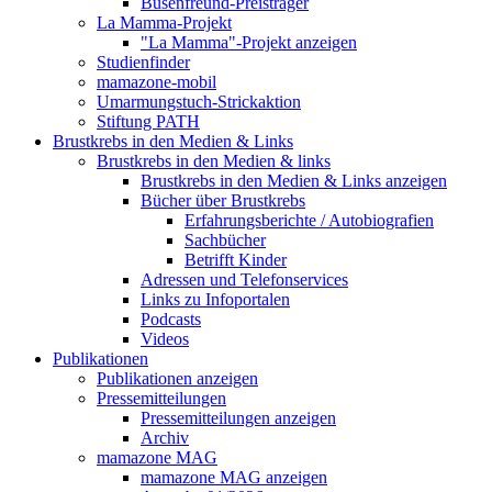
Busenfreund-Preisträger
La Mamma-Projekt
"La Mamma"-Projekt anzeigen
Studienfinder
mamazone-mobil
Umarmungstuch-Strickaktion
Stiftung PATH
Brustkrebs in den Medien & Links
Brustkrebs in den Medien & links
Brustkrebs in den Medien & Links anzeigen
Bücher über Brustkrebs
Erfahrungsberichte / Autobiografien
Sachbücher
Betrifft Kinder
Adressen und Telefonservices
Links zu Infoportalen
Podcasts
Videos
Publikationen
Publikationen anzeigen
Pressemitteilungen
Pressemitteilungen anzeigen
Archiv
mamazone MAG
mamazone MAG anzeigen