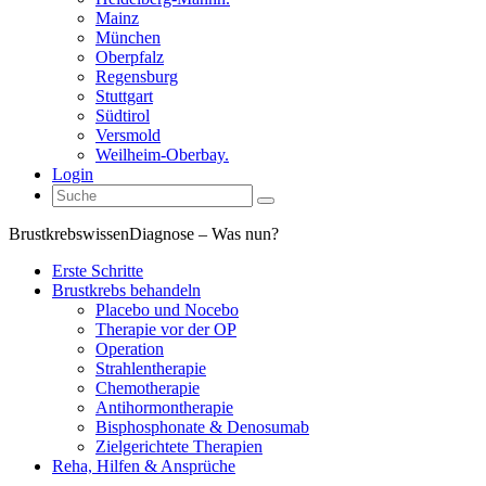
Mainz
München
Oberpfalz
Regensburg
Stuttgart
Südtirol
Versmold
Weilheim-Oberbay.
Login
Brustkrebswissen
Diagnose – Was nun?
Erste Schritte
Brustkrebs behandeln
Placebo und Nocebo
Therapie vor der OP
Operation
Strahlentherapie
Chemotherapie
Antihormontherapie
Bisphosphonate & Denosumab
Zielgerichtete Therapien
Reha, Hilfen & Ansprüche