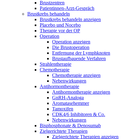
Brustzentren
Patientinnen-Arzt-Gespräch
Brustkrebs behandeln
Brustkrebs behandeln anzeigen
Placebo und Nocebo
Therapie vor der OP
Operation
Operation anzeigen
Die Brustoperation
Entfernung der Lymphknoten
Brustaufbauende Verfahren
Strahlentherapie
Chemotherapie
Chemotherapie anzeigen
Nebenwirkungen
Antihormontherapie
Antihormontherapie anzeigen
GnRH-Analoga
Aromatasehemmer
Tamoxifen
CDK4/6 Inhibitoren & Co.
Nebenwirkungen
Bisphosphonate & Denosumab
Zielgerichtete Therapien
Zielgerichtete Therapien anzeigen