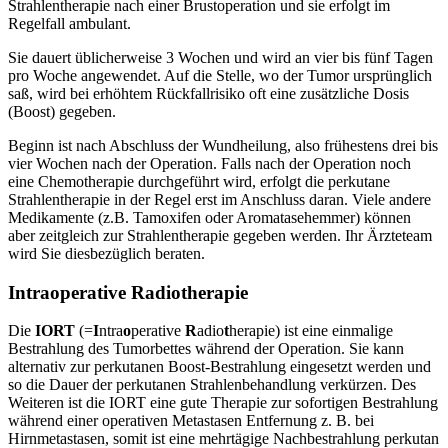
Strahlentherapie nach einer Brustoperation und sie erfolgt im
Regelfall ambulant.
Sie dauert üblicherweise 3 Wochen und wird an vier bis fünf Tagen
pro Woche angewendet. Auf die Stelle, wo der Tumor ursprünglich
saß, wird bei erhöhtem Rückfallrisiko oft eine zusätzliche Dosis
(Boost) gegeben.
Beginn ist nach Abschluss der Wundheilung, also frühestens drei bis
vier Wochen nach der Operation. Falls nach der Operation noch
eine Chemotherapie durchgeführt wird, erfolgt die perkutane
Strahlentherapie in der Regel erst im Anschluss daran. Viele andere
Medikamente (z.B. Tamoxifen oder Aromatasehemmer) können
aber zeitgleich zur Strahlentherapie gegeben werden. Ihr Ärzteteam
wird Sie diesbezüglich beraten.
Intraoperative Radiotherapie
Die
IORT
(=
I
ntra
o
perative
R
adio
t
herapie) ist eine einmalige
Bestrahlung des Tumorbettes während der Operation. Sie kann
alternativ zur perkutanen Boost-Bestrahlung eingesetzt werden und
so die Dauer der perkutanen Strahlenbehandlung verkürzen. Des
Weiteren ist die IORT eine gute Therapie zur sofortigen Bestrahlung
während einer operativen Metastasen Entfernung z. B. bei
Hirnmetastasen, somit ist eine mehrtägige Nachbestrahlung perkutan