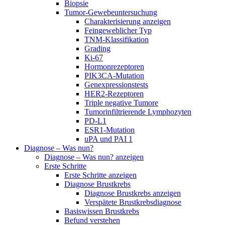
Biopsie
Tumor-Gewebeuntersuchung
Charakterisierung anzeigen
Feingeweblicher Typ
TNM-Klassifikation
Grading
Ki-67
Hormonrezeptoren
PIK3CA-Mutation
Genexpressionstests
HER2-Rezeptoren
Triple negative Tumore
Tumorinfiltrierende Lymphozyten
PD-L1
ESR1-Mutation
uPA und PAI 1
Diagnose – Was nun?
Diagnose – Was nun? anzeigen
Erste Schritte
Erste Schritte anzeigen
Diagnose Brustkrebs
Diagnose Brustkrebs anzeigen
Verspätete Brustkrebsdiagnose
Basiswissen Brustkrebs
Befund verstehen