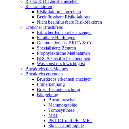
Risiko & Diagnostik ansehen
Risikofaktoren
Risikofaktoren anzeigen
Beeinflussbare Risikofaktoren
Nicht beeinflussbare Risikofaktoren
Erblicher Brustkrebs
Erblicher Brustkrebs anzeigen
Familiäre Häufungen
Genmutationen - BRCA & Co
Spezialisierte Zentren
Prophylaktische Maßnahmen
BRCA spezifische Therapien
Was sonst noch wichtig ist
Brustkrebs des Mannes
Brustkrebs erkennen
Brustkrebs erkennen anzeigen
Früherkennung
Brust-Tastuntersuchung
Bildgebung
Brustultraschall
Mammographie
Tomosynthese
MRT
PET-CT und PET-MRT
Skelettszintigraphie