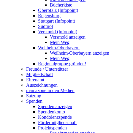
Bücherkiste
Oberpfalz (Infopoint)
Regensburg
Stuttgart (Infopoint)
Südtirol
Versmold (Infopoint)
Versmold anzeigen
Mein Weg
Weilheim-Oberbayern
Weilheim-Oberbayern anzeigen
Mein Weg
Regionalgruppe gründen!
Freunde / Unterstützer
Mitgliedschaft
Ehrenamt
Auszeichnungen
mamazone in den Medien
Satzung
Spenden
Spenden anzeigen
Spendenkonto
Kondolenzspende
Fördermitgliedschaft
Projektspenden