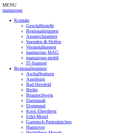
MENU
mamazone
Kontakt
Geschäftsstelle
Regionalgruppen
Ansprechpartner
Spenden & Helfen
Veranstaltungen
mamazone MAG
mamazone-mobil
IT-Support
Regionalgruppen
Aschaffenburg
Augsburg
Bad Hersfeld
Berlin
Braunschweig
Darmstadt
Dortmund
Kreis Ebersberg
Eifel-Mosel
Garmisch-Partenkirchen
Hannover
Heidelberg-Mannh.