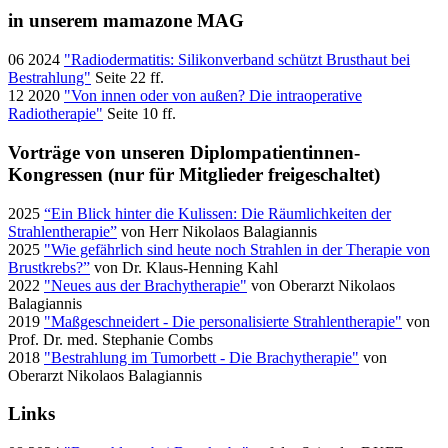
in unserem mamazone MAG
06 2024
"Radiodermatitis: Silikonverband schützt Brusthaut bei
Bestrahlung"
Seite 22 ff.
12 2020
"Von innen oder von außen? Die intraoperative
Radiotherapie"
Seite 10 ff.
Vorträge von unseren Diplompatientinnen-
Kongressen (nur für Mitglieder freigeschaltet)
2025
“Ein Blick hinter die Kulissen: Die Räumlichkeiten der
Strahlentherapie”
von Herr Nikolaos Balagiannis
2025
"Wie gefährlich sind heute noch Strahlen in der Therapie von
Brustkrebs?”
von Dr. Klaus-Henning Kahl
2022
"Neues aus der Brachytherapie"
von Oberarzt Nikolaos
Balagiannis
2019
"Maßgeschneidert - Die personalisierte Strahlentherapie"
von
Prof. Dr. med. Stephanie Combs
2018
"Bestrahlung im Tumorbett - Die Brachytherapie"
von
Oberarzt Nikolaos Balagiannis
Links