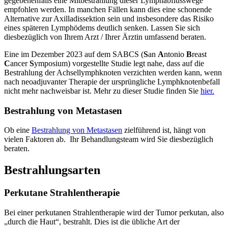
gegebenenfalls eine Mitbestrahlung dieser Lymphabflusswege
empfohlen werden. In manchen Fällen kann dies eine schonende
Alternative zur Axilladissektion sein und insbesondere das Risiko
eines späteren Lymphödems deutlich senken. Lassen Sie sich
diesbezüglich von Ihrem Arzt / Ihrer Ärztin umfassend beraten.
Eine im Dezember 2023 auf dem SABCS (
S
an
A
ntonio
B
reast
C
ancer
S
ymposium) vorgestellte Studie legt nahe, dass auf die
Bestrahlung der Achsellymphknoten verzichten werden kann, wenn
nach neoadjuvanter Therapie der ursprüngliche Lymphknotenbefall
nicht mehr nachweisbar ist. Mehr zu dieser Studie finden Sie
hier.
Bestrahlung von Metastasen
Ob eine
Bestrahlung von Metastasen
zielführend ist, hängt von
vielen Faktoren ab. Ihr Behandlungsteam wird Sie diesbezüglich
beraten.
Bestrahlungsarten
Perkutane Strahlentherapie
Bei einer perkutanen Strahlentherapie wird der Tumor perkutan, also
„durch die Haut“, bestrahlt. Dies ist die übliche Art der