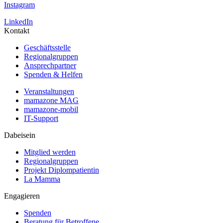
Instagram
LinkedIn
Kontakt
Geschäftsstelle
Regionalgruppen
Ansprechpartner
Spenden & Helfen
Veranstaltungen
mamazone MAG
mamazone-mobil
IT-Support
Dabeisein
Mitglied werden
Regionalgruppen
Projekt Diplompatientin
La Mamma
Engagieren
Spenden
Beratung für Betroffene