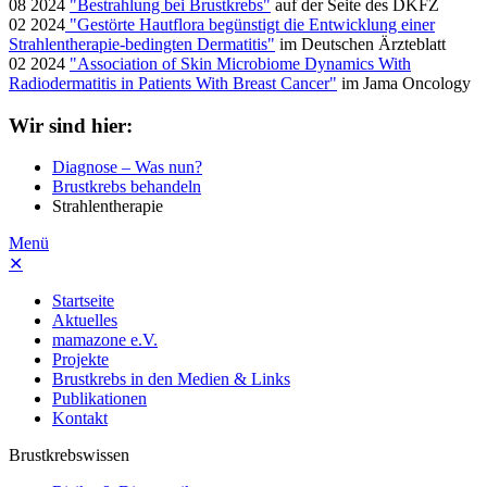
08 2024
"Bestrahlung bei Brustkrebs"
auf der Seite des DKFZ
02 2024
"Gestörte Hautflora begünstigt die Entwicklung einer
Strahlen­therapie-bedingten Dermatitis"
im Deutschen Ärzteblatt
02 2024
"Association of Skin Microbiome Dynamics With
Radiodermatitis in Patients With Breast Cancer"
im Jama Oncology
Wir sind hier:
Diagnose – Was nun?
Brustkrebs behandeln
Strahlentherapie
Menü
✕
Startseite
Aktuelles
mamazone e.V.
Projekte
Brustkrebs in den Medien & Links
Publikationen
Kontakt
Brustkrebswissen