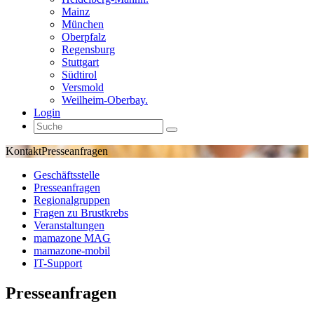
Mainz
München
Oberpfalz
Regensburg
Stuttgart
Südtirol
Versmold
Weilheim-Oberbay.
Login
Kontakt
Presseanfragen
Geschäftsstelle
Presseanfragen
Regionalgruppen
Fragen zu Brustkrebs
Veranstaltungen
mamazone MAG
mamazone-mobil
IT-Support
Presseanfragen