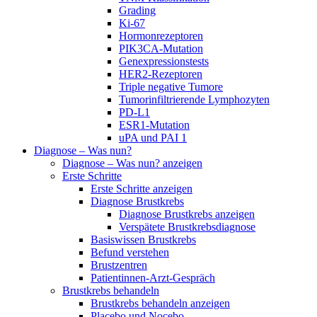
Grading
Ki-67
Hormonrezeptoren
PIK3CA-Mutation
Genexpressionstests
HER2-Rezeptoren
Triple negative Tumore
Tumorinfiltrierende Lymphozyten
PD-L1
ESR1-Mutation
uPA und PAI 1
Diagnose – Was nun?
Diagnose – Was nun? anzeigen
Erste Schritte
Erste Schritte anzeigen
Diagnose Brustkrebs
Diagnose Brustkrebs anzeigen
Verspätete Brustkrebsdiagnose
Basiswissen Brustkrebs
Befund verstehen
Brustzentren
Patientinnen-Arzt-Gespräch
Brustkrebs behandeln
Brustkrebs behandeln anzeigen
Placebo und Nocebo