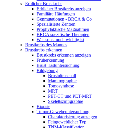
Erblicher Brustkrebs
Erblicher Brustkrebs anzeigen
Familiäre Häufungen
Genmutationen - BRCA & Co
Spezialisierte Zentren
Prophylaktische Maßnahmen
BRCA spezifische Therapien
Was sonst noch wichtig ist
Brustkrebs des Mannes
Brustkrebs erkennen
Brustkrebs erkennen anzeigen
Früherkennung
Brust-Tastuntersuchung
Bildgebung
Brustultraschall
Mammographie
Tomosynthese
MRT
PET-CT und PET-MRT
Skelettszintigraphie
Biopsie
Tumor-Gewebeuntersuchung
Charakterisierung anzeigen
Feingeweblicher Typ
TNM-Klassifikation