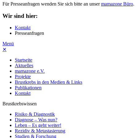
Für Presseanfragen wenden Sie sich bitte an unser
mamazone Büro
.
Wir sind hier:
Kontakt
Presseanfragen
Menü
✕
Startseite
Aktuelles
mamazone e.V.
Projekte
Brustkrebs in den Medien & Links
Publikationen
Kontakt
Brustkrebswissen
Risiko & Diagnostik
Diagnose – Was nun?
Leben – Es geht weiter!
Rezidiv & Metastasierung
Studien & Forschung