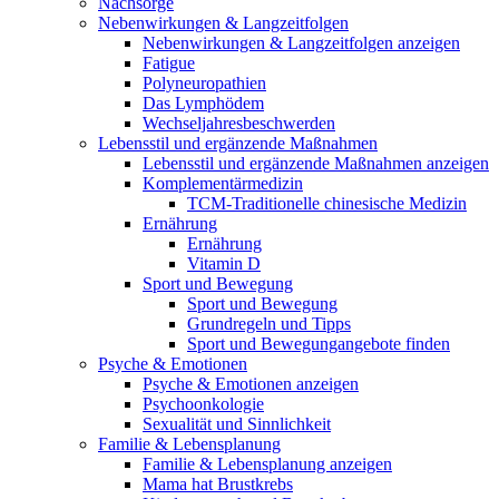
Nachsorge
Nebenwirkungen & Langzeitfolgen
Nebenwirkungen & Langzeitfolgen anzeigen
Fatigue
Polyneuropathien
Das Lymphödem
Wechseljahresbeschwerden
Lebensstil und ergänzende Maßnahmen
Lebensstil und ergänzende Maßnahmen anzeigen
Komplementärmedizin
TCM-Traditionelle chinesische Medizin
Ernährung
Ernährung
Vitamin D
Sport und Bewegung
Sport und Bewegung
Grundregeln und Tipps
Sport und Bewegungangebote finden
Psyche & Emotionen
Psyche & Emotionen anzeigen
Psychoonkologie
Sexualität und Sinnlichkeit
Familie & Lebensplanung
Familie & Lebensplanung anzeigen
Mama hat Brustkrebs