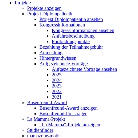
Projekte
Projekte anzeigen
Projekt Diplompatientin
Projekt Diplompatientin ansehen
Kongressinformationen
Kongressinformationen ansehen
Anfahrtsbeschreibung
Fortbildungspunkte
Bezahlung der Teilnahmegebühr
Anmeldung
Hintergrundwissen
Aufgezeichnete Vorträge
Aufgezeichnete Vorträge ansehen
2025
2024
2023
2022
2021
Busenfreund-Award
Busenfreund-Award anzeigen
Busenfreund-Preisträger
La Mamma-Projekt
"La Mamma"-Projekt anzeigen
Studienfinder
mamazone-mobil