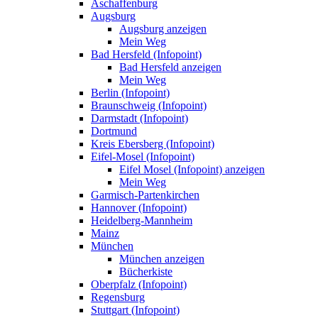
Aschaffenburg
Augsburg
Augsburg anzeigen
Mein Weg
Bad Hersfeld (Infopoint)
Bad Hersfeld anzeigen
Mein Weg
Berlin (Infopoint)
Braunschweig (Infopoint)
Darmstadt (Infopoint)
Dortmund
Kreis Ebersberg (Infopoint)
Eifel-Mosel (Infopoint)
Eifel Mosel (Infopoint) anzeigen
Mein Weg
Garmisch-Partenkirchen
Hannover (Infopoint)
Heidelberg-Mannheim
Mainz
München
München anzeigen
Bücherkiste
Oberpfalz (Infopoint)
Regensburg
Stuttgart (Infopoint)