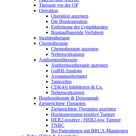
Therapie vor der OP
Operation
Operation anzeigen
Die Brustoperation
Entfernung der Lymphknoten
Brustaufbauende Verfahren
Strahlentherapie
Chemotherapie
Chemotherapie anzeigen
Nebenwirkungen
Antihormontherapie
Antihormontherapie anzeigen
GnRH-Analoga
Aromatasehemmer
Tamoxifen
CDK4/6 Inhibitoren & Co.
Nebenwirkungen
Bisphosphonate & Denosumab
Zielgerichtete Therapien
Zielgerichtete Therapien anzeigen
Hormonrezeptor-positive Tumore
HER2-positive / HER2-low Tumore
TNBC
Bei Patientinnen mit BRCA-Mutationen