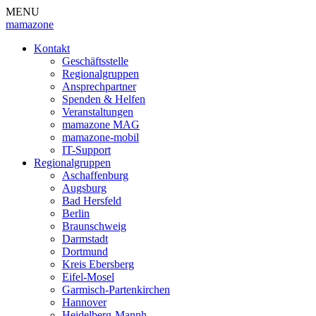
MENU
mamazone
Kontakt
Geschäftsstelle
Regionalgruppen
Ansprechpartner
Spenden & Helfen
Veranstaltungen
mamazone MAG
mamazone-mobil
IT-Support
Regionalgruppen
Aschaffenburg
Augsburg
Bad Hersfeld
Berlin
Braunschweig
Darmstadt
Dortmund
Kreis Ebersberg
Eifel-Mosel
Garmisch-Partenkirchen
Hannover
Heidelberg-Mannh.