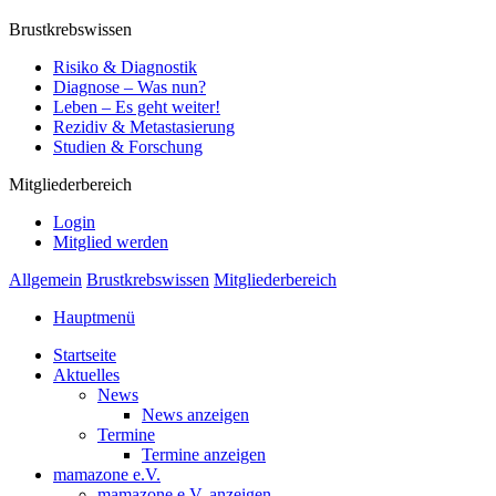
Brustkrebswissen
Risiko & Diagnostik
Diagnose – Was nun?
Leben – Es geht weiter!
Rezidiv & Metastasierung
Studien & Forschung
Mitgliederbereich
Login
Mitglied werden
Allgemein
Brustkrebswissen
Mitgliederbereich
Hauptmenü
Startseite
Aktuelles
News
News anzeigen
Termine
Termine anzeigen
mamazone e.V.
mamazone e.V. anzeigen