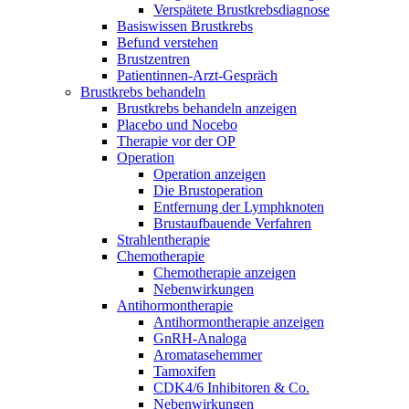
Verspätete Brustkrebsdiagnose
Basiswissen Brustkrebs
Befund verstehen
Brustzentren
Patientinnen-Arzt-Gespräch
Brustkrebs behandeln
Brustkrebs behandeln anzeigen
Placebo und Nocebo
Therapie vor der OP
Operation
Operation anzeigen
Die Brustoperation
Entfernung der Lymphknoten
Brustaufbauende Verfahren
Strahlentherapie
Chemotherapie
Chemotherapie anzeigen
Nebenwirkungen
Antihormontherapie
Antihormontherapie anzeigen
GnRH-Analoga
Aromatasehemmer
Tamoxifen
CDK4/6 Inhibitoren & Co.
Nebenwirkungen