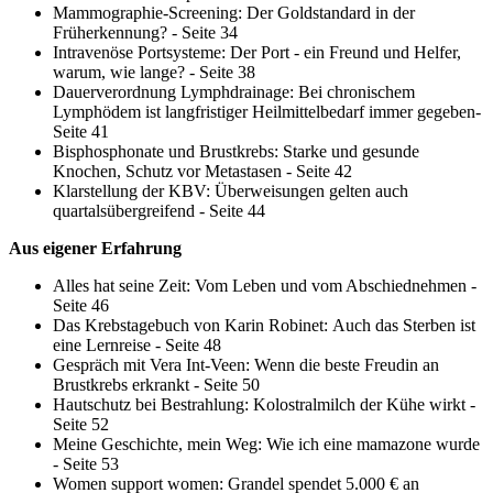
Mammographie-Screening: Der Goldstandard in der
Früherkennung? - Seite 34
Intravenöse Portsysteme: Der Port - ein Freund und Helfer,
warum, wie lange? - Seite 38
Dauerverordnung Lymphdrainage: Bei chronischem
Lymphödem ist langfristiger Heilmittelbedarf immer gegeben-
Seite 41
Bisphosphonate und Brustkrebs: Starke und gesunde
Knochen, Schutz vor Metastasen - Seite 42
Klarstellung der KBV: Überweisungen gelten auch
quartalsübergreifend - Seite 44
Aus eigener Erfahrung
Alles hat seine Zeit: Vom Leben und vom Abschiednehmen -
Seite 46
Das Krebstagebuch von Karin Robinet: Auch das Sterben ist
eine Lernreise - Seite 48
Gespräch mit Vera Int-Veen: Wenn die beste Freudin an
Brustkrebs erkrankt - Seite 50
Hautschutz bei Bestrahlung: Kolostralmilch der Kühe wirkt -
Seite 52
Meine Geschichte, mein Weg: Wie ich eine mamazone wurde
- Seite 53
Women support women: Grandel spendet 5.000 € an