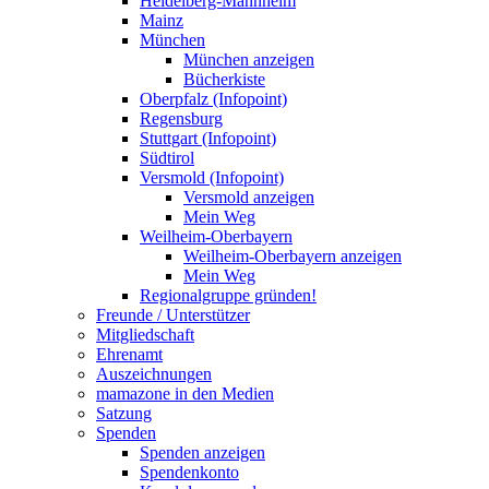
Heidelberg-Mannheim
Mainz
München
München anzeigen
Bücherkiste
Oberpfalz (Infopoint)
Regensburg
Stuttgart (Infopoint)
Südtirol
Versmold (Infopoint)
Versmold anzeigen
Mein Weg
Weilheim-Oberbayern
Weilheim-Oberbayern anzeigen
Mein Weg
Regionalgruppe gründen!
Freunde / Unterstützer
Mitgliedschaft
Ehrenamt
Auszeichnungen
mamazone in den Medien
Satzung
Spenden
Spenden anzeigen
Spendenkonto