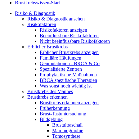
Brustkrebswissen-Start
Risiko & Diagnostik
Risiko & Diagnostik ansehen
Risikofaktoren
Risikofaktoren anzeigen
Beeinflussbare Risikofaktoren
Nicht beeinflussbare Risikofaktoren
Erblicher Brustkrebs
Erblicher Brustkrebs anzeigen
Familiäre Häufungen
Genmutationen - BRCA & Co
Spezialisierte Zentren
Prophylaktische Maßnahmen
BRCA spezifische Therapien
Was sonst noch wichtig ist
Brustkrebs des Mannes
Brustkrebs erkennen
Brustkrebs erkennen anzeigen
Früherkennung
Brust-Tastuntersuchung
Bildgebung
Brustultraschall
Mammographie
Tomosynthese