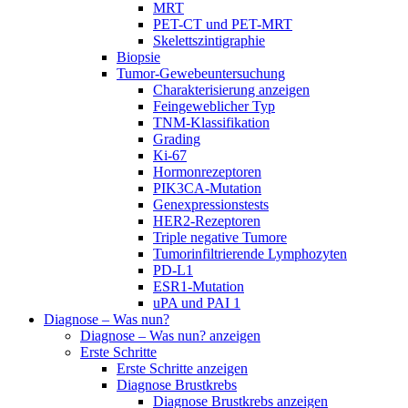
MRT
PET-CT und PET-MRT
Skelettszintigraphie
Biopsie
Tumor-Gewebeuntersuchung
Charakterisierung anzeigen
Feingeweblicher Typ
TNM-Klassifikation
Grading
Ki-67
Hormonrezeptoren
PIK3CA-Mutation
Genexpressionstests
HER2-Rezeptoren
Triple negative Tumore
Tumorinfiltrierende Lymphozyten
PD-L1
ESR1-Mutation
uPA und PAI 1
Diagnose – Was nun?
Diagnose – Was nun? anzeigen
Erste Schritte
Erste Schritte anzeigen
Diagnose Brustkrebs
Diagnose Brustkrebs anzeigen