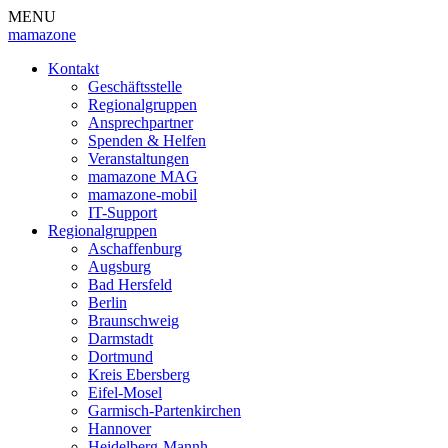
MENU
mamazone
Kontakt
Geschäftsstelle
Regionalgruppen
Ansprechpartner
Spenden & Helfen
Veranstaltungen
mamazone MAG
mamazone-mobil
IT-Support
Regionalgruppen
Aschaffenburg
Augsburg
Bad Hersfeld
Berlin
Braunschweig
Darmstadt
Dortmund
Kreis Ebersberg
Eifel-Mosel
Garmisch-Partenkirchen
Hannover
Heidelberg-Mannh.