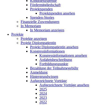
Kondolenzspende
Fördermitgliedschaft
Projektspenden
Projektspenden ansehen
Spenden-Stories
Finanzielle Zuwendungen
In Memoriam
In Memoriam anzeigen
Projekte
Projekte anzeigen
Projekt Diplompatientin
Projekt Diplompatientin ansehen
Kongressinformationen
Kongressinformationen ansehen
Anfahrtsbeschreibung
Fortbildungspunkte
Bezahlung der Teilnahmegebühr
Anmeldung
Hintergrundwissen
Aufgezeichnete Vorträge
Aufgezeichnete Vorträge ansehen
2025
2024
2023
2022