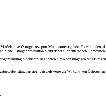
RM
(
S
elektive
Ö
strogen
r
ezeptor-
M
odulatoren) gehört. Es verhindert,
atürliche Östrogenproduktion bleibt dabei aufrechterhalten. Tamoxifen
genwirkung blockieren, in anderen Geweben hingegen die Östrogenwirk
stgewebe, stimuliert aber beispielsweise die Wirkung von Östrogenen
n