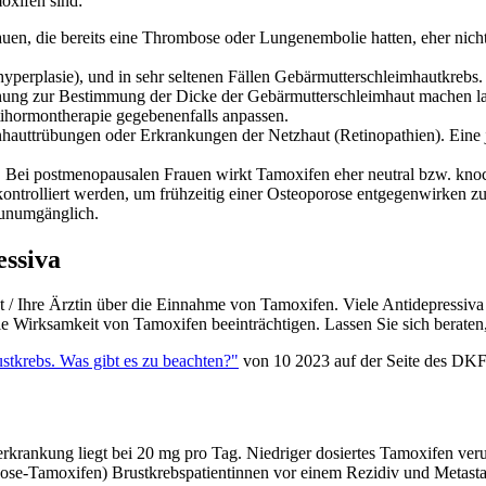
oxifen sind:
uen, die bereits eine Thrombose oder Lungenembolie hatten, eher nich
perplasie), und in sehr seltenen Fällen Gebärmutterschleimhautkrebs.
suchung zur Bestimmung der Dicke der Gebärmutterschleimhaut machen l
ihormontherapie gegebenenfalls anpassen.
auttrübungen oder Erkrankungen der Netzhaut (Retinopathien). Eine jä
 Bei postmenopausalen Frauen wirkt Tamoxifen eher neutral bzw. knoc
ntrolliert werden, um frühzeitig einer Osteoporose entgegenwirken z
 unumgänglich.
ssiva
rzt / Ihre Ärztin über die Einnahme von Tamoxifen. Viele Antidepress
ie Wirksamkeit von Tamoxifen beeinträchtigen. Lassen Sie sich beraten,
tkrebs. Was gibt es zu beachten?"
von 10 2023 auf der Seite des DK
rkrankung liegt bei 20 mg pro Tag. Niedriger dosiertes Tamoxifen ve
Dose-Tamoxifen) Brustkrebspatientinnen vor einem Rezidiv und Metast