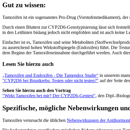
Gut zu wissen:
Tamoxifen ist ein sogenanntes Pro-Drug (Vorstufenmedikament), der
Durch einen Bluttest zur CYP2D6-Genotypisierung lässt sich feststel
in den Leitlinien bislang jedoch nicht empfohlen und ist auch keine 
Einfacher ist es, Tamoxifen und seine Metaboliten (Stoffwechselprodu
zu ausreichend hohen Wirkstoffspiegeln (Endoxifen) führt. Die Test
dem Beginn der Tamoxifeneinnahme durchgeführt werden. Auch dieser T
Lesen Sie hierzu auch
„Tamoxifen und Endoxifen - Die Tamendox Studie“
in unserem mama
"CYP2D6 bei Brustkrebs: Testen oder nicht testen?"
auf der Seite de
Sehen Sie hierzu auch den Vortrag
"Wirkt Tamoxifen bei mir? Der CYP2D6-Gentest"
, den Dipl.-Biolog
Spezifische, mögliche Nebenwirkungen un
Tamoxifen verursacht die üblichen
Nebenwirkungen der Antihormont