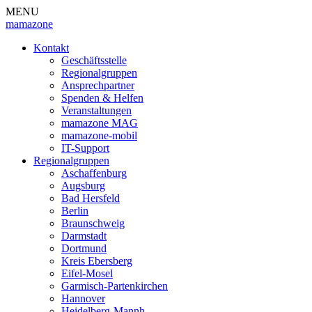
MENU
mamazone
Kontakt
Geschäftsstelle
Regionalgruppen
Ansprechpartner
Spenden & Helfen
Veranstaltungen
mamazone MAG
mamazone-mobil
IT-Support
Regionalgruppen
Aschaffenburg
Augsburg
Bad Hersfeld
Berlin
Braunschweig
Darmstadt
Dortmund
Kreis Ebersberg
Eifel-Mosel
Garmisch-Partenkirchen
Hannover
Heidelberg-Mannh.