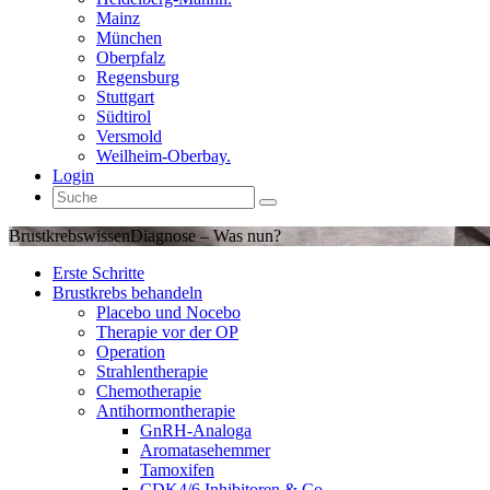
Mainz
München
Oberpfalz
Regensburg
Stuttgart
Südtirol
Versmold
Weilheim-Oberbay.
Login
Brustkrebswissen
Diagnose – Was nun?
Erste Schritte
Brustkrebs behandeln
Placebo und Nocebo
Therapie vor der OP
Operation
Strahlentherapie
Chemotherapie
Antihormontherapie
GnRH-Analoga
Aromatasehemmer
Tamoxifen
CDK4/6 Inhibitoren & Co.