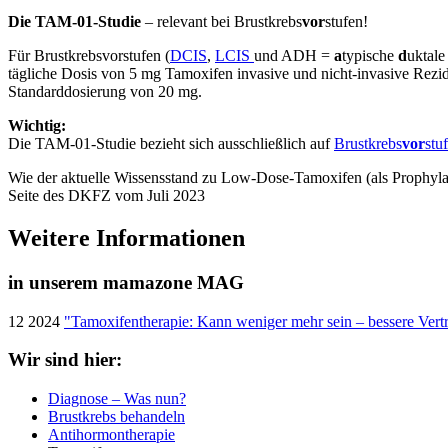
Die TAM-01-Studie
– relevant bei Brustkrebs
vor
stufen!
Für Brustkrebsvorstufen (
DCIS
,
LCIS
und ADH =
a
typische
d
uktal
tägliche Dosis von 5 mg Tamoxifen invasive und nicht-invasive Rezidi
Standarddosierung von 20 mg.
Wichtig:
Die TAM-01-Studie bezieht sich ausschließlich auf
Brustkrebs
vor
stu
Wie der aktuelle Wissensstand zu Low-Dose-Tamoxifen (als Prophylax
Seite des DKFZ vom Juli 2023
Weitere Informationen
in unserem mamazone MAG
12 2024
"Tamoxifentherapie: Kann weniger mehr sein – bessere Vert
Wir sind hier:
Diagnose – Was nun?
Brustkrebs behandeln
Antihormontherapie