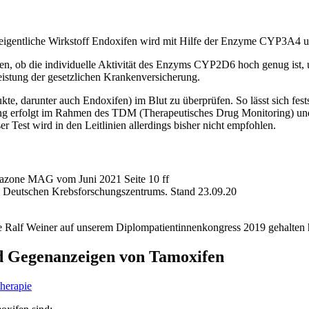
 eigentliche Wirkstoff Endoxifen wird mit Hilfe der Enzyme CYP3A4 
len, ob die individuelle Aktivität des Enzyms CYP2D6 hoch genug ist, 
Leistung der gesetzlichen Krankenversicherung.
kte, darunter auch Endoxifen) im Blut zu überprüfen. So lässt sich fes
ung erfolgt im Rahmen des TDM (Therapeutisches Drug Monitoring) und
est wird in den Leitlinien allerdings bisher nicht empfohlen.
zone MAG vom Juni 2021 Seite 10 ff
s Deutschen Krebsforschungszentrums. Stand 23.09.20
e Ralf Weiner auf unserem Diplompatientinnenkongress 2019 gehalten hat
d Gegenanzeigen von Tamoxifen
herapie