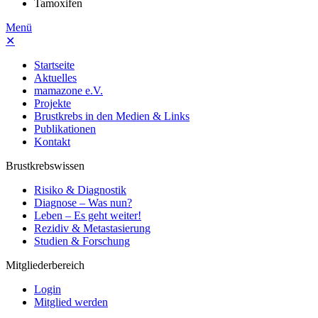
Tamoxifen
Menü
✕
Startseite
Aktuelles
mamazone e.V.
Projekte
Brustkrebs in den Medien & Links
Publikationen
Kontakt
Brustkrebswissen
Risiko & Diagnostik
Diagnose – Was nun?
Leben – Es geht weiter!
Rezidiv & Metastasierung
Studien & Forschung
Mitgliederbereich
Login
Mitglied werden