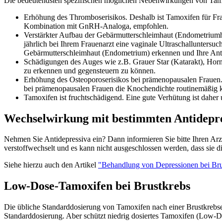
Die bedeutendsten spezifischen möglichen Nebenwirkungen von Tam
Erhöhung des Thromboserisikos. Deshalb ist Tamoxifen für Fra
Kombination mit GnRH-Analoga, empfohlen.
Verstärkter Aufbau der Gebärmutterschleimhaut (Endometriumhy
jährlich bei Ihrem Frauenarzt eine vaginale Ultraschallunter
Gebärmutterschleimhaut (Endometrium) erkennen und Ihre Ant
Schädigungen des Auges wie z.B. Grauer Star (Katarakt), Hornh
zu erkennen und gegensteuern zu können.
Erhöhung des Osteoporoserisikos bei prämenopausalen Frauen.
bei prämenopausalen Frauen die Knochendichte routinemäßig ko
Tamoxifen ist fruchtschädigend. Eine gute Verhütung ist daher
Wechselwirkung mit bestimmten Antidepre
Nehmen Sie Antidepressiva ein? Dann informieren Sie bitte Ihren A
verstoffwechselt und es kann nicht ausgeschlossen werden, dass sie d
Siehe hierzu auch den Artikel
"Behandlung von Depressionen bei Brus
Low-Dose-Tamoxifen bei Brustkrebs
Die übliche Standarddosierung von Tamoxifen nach einer Brustkrebse
Standarddosierung. Aber schützt niedrig dosiertes Tamoxifen (Low-