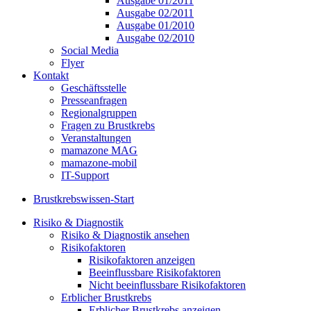
Ausgabe 01/2011
Ausgabe 02/2011
Ausgabe 01/2010
Ausgabe 02/2010
Social Media
Flyer
Kontakt
Geschäftsstelle
Presseanfragen
Regionalgruppen
Fragen zu Brustkrebs
Veranstaltungen
mamazone MAG
mamazone-mobil
IT-Support
Brustkrebswissen-Start
Risiko & Diagnostik
Risiko & Diagnostik ansehen
Risikofaktoren
Risikofaktoren anzeigen
Beeinflussbare Risikofaktoren
Nicht beeinflussbare Risikofaktoren
Erblicher Brustkrebs
Erblicher Brustkrebs anzeigen