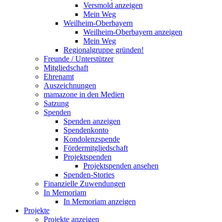
Versmold anzeigen
Mein Weg
Weilheim-Oberbayern
Weilheim-Oberbayern anzeigen
Mein Weg
Regionalgruppe gründen!
Freunde / Unterstützer
Mitgliedschaft
Ehrenamt
Auszeichnungen
mamazone in den Medien
Satzung
Spenden
Spenden anzeigen
Spendenkonto
Kondolenzspende
Fördermitgliedschaft
Projektspenden
Projektspenden ansehen
Spenden-Stories
Finanzielle Zuwendungen
In Memoriam
In Memoriam anzeigen
Projekte
Projekte anzeigen