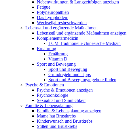
Nebenwirkungen & Langzeitfolgen anzeigen
Fatigue
Polyneuropathien
Das Lymphödem
Wechseljahresbeschwerden
Lebensstil und ergänzende Maßnahmen
Lebensstil und ergänzende Maßnahmen anzeigen
Komplementärmedizin
TCM-Traditionelle chinesische Medizin
Ernährung
Ernährung
Vitamin D
Sport und Bewegung
Sport und Bewegung
Grundregeln und Tipps
Sport und Bewegungangebote finden
Psyche & Emotionen
Psyche & Emotionen anzeigen
Psychoonkologie
Sexualität und Sinnlichkeit
Familie & Lebensplanung
Familie & Lebensplanung anzeigen
Mama hat Brustkrebs
Kinderwunsch und Brustkrebs
Stillen und Brustkrebs