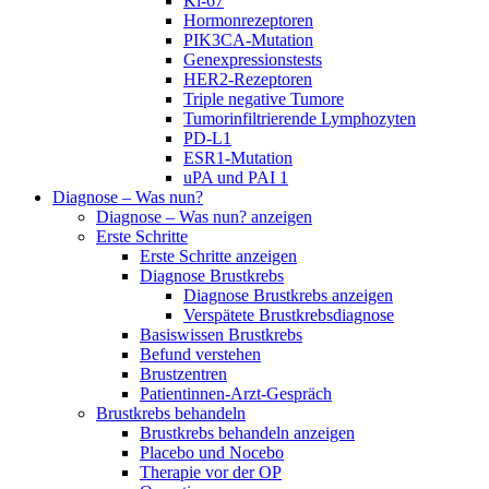
Ki-67
Hormonrezeptoren
PIK3CA-Mutation
Genexpressionstests
HER2-Rezeptoren
Triple negative Tumore
Tumorinfiltrierende Lymphozyten
PD-L1
ESR1-Mutation
uPA und PAI 1
Diagnose – Was nun?
Diagnose – Was nun? anzeigen
Erste Schritte
Erste Schritte anzeigen
Diagnose Brustkrebs
Diagnose Brustkrebs anzeigen
Verspätete Brustkrebsdiagnose
Basiswissen Brustkrebs
Befund verstehen
Brustzentren
Patientinnen-Arzt-Gespräch
Brustkrebs behandeln
Brustkrebs behandeln anzeigen
Placebo und Nocebo
Therapie vor der OP