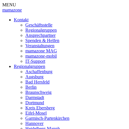
MENU
mamazone
Kontakt
Geschäftsstelle
Regionalgruppen
Ansprechpartner
Spenden & Helfen
Veranstaltungen
mamazone MAG
mamazone-mobil
IT-Support
Regionalgruppen
Aschaffenburg
Augsburg
Bad Hersfeld
Berlin
Braunschweig
Darmstadt
Dortmund
Kreis Ebersberg
Eifel-Mosel
Garmisch-Partenkirchen
Hannover
Heidelberg-Mannh.