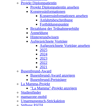
Projekt Diplompatientin
Projekt Diplompatientin ansehen
Kongressinformationen
Kongressinformationen ansehen
Anfahrtsbeschreibung
Fortbildungspunkte
Bezahlung der Teilnahmegebühr
Anmeldung
Hintergrundwissen
Aufgezeichnete Vorträge
Aufgezeichnete Vorträge ansehen
2025
2024
2023
2022
2021
Busenfreund-Award
Busenfreund-Award anzeigen
Busenfreund-Preisträger
La Mamma-Projekt
"La Mamma"-Projekt anzeigen
Studienfinder
mamazone-mobil
Umarmungstuch-Strickaktion
Stiftung PATH