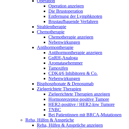
Operation
Operation anzeigen
Die Brustoperation
Entfernung der Lymphknoten
Brustaufbauende Verfahren
Strahlentherapie
Chemotherapie
Chemotherapie anzeigen
Nebenwirkungen
Antihormontherapie
Antihormontherapie anzeigen
GnRH-Analoga
Aromatasehemmer
Tamoxifen
CDK4/6 Inhibitoren & Co.
Nebenwirkungen
Bisphosphonate & Denosumab
Zielgerichtete Therapien
Zielgerichtete Therapien anzeigen
Hormonrezeptor-positive Tumore
HER2-positive / HER2-low Tumore
TNBC
Bei Patientinnen mit BRCA-Mutationen
Reha, Hilfen & Ansprüche
Reha, Hilfen & Ansprüche anzeigen