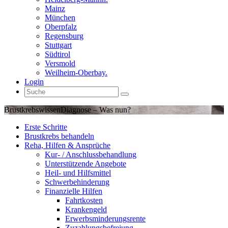
Mainz
München
Oberpfalz
Regensburg
Stuttgart
Südtirol
Versmold
Weilheim-Oberbay.
Login
Brustkrebswissen
Diagnose – Was nun?
Erste Schritte
Brustkrebs behandeln
Reha, Hilfen & Ansprüche
Kur- / Anschlussbehandlung
Unterstützende Angebote
Heil- und Hilfsmittel
Schwerbehinderung
Finanzielle Hilfen
Fahrtkosten
Krankengeld
Erwerbsminderungsrente
Zuzahlungsbefreiung