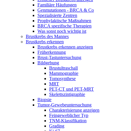
Familiäre Häufungen
Genmutationen - BRCA & Co
Spezialisierte Zentren
Prophylaktische Maßnahmen
BRCA spezifische Therapien
Was sonst noch wichtig ist
Brustkrebs des Mannes
Brustkrebs erkennen
Brustkrebs erkennen anzeigen
Früherkennung
Brust-Tastuntersuchung
Bildgebung
Brustultraschall
Mammographie
Tomosynthese
MRT
PET-CT und PET-MRT
Skelettszintigraphie
Biopsie
Tumor-Gewebeuntersuchung
Charakterisierung anzeigen
Feingeweblicher Typ
TNM-Klassifikation
Grading