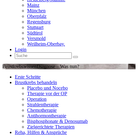
Mainz
München
Oberpfalz
Regensburg
Stuttgart
Südtirol
Versmold
Weilheim-Oberbay.
Login
Brustkrebswissen
Diagnose – Was nun?
Erste Schritte
Brustkrebs behandeln
Placebo und Nocebo
Therapie vor der OP
Operation
Strahlentherapie
Chemotherapie
Antihormontherapie
Bisphosphonate & Denosumab
Zielgerichtete Therapien
Reha, Hilfen & Ansprüche