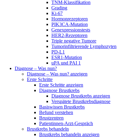
TNM-Klassifikation
Grading
Ki-67
Hormonrezeptoren
PIK3CA-Mutation
Genexpressionstests
HER2-Rezeptoren
Triple negative Tumore
Tumorinfiltrierende Lymphozyten
PD-L1
ESR1-Mutation
uPA und PAI 1
Diagnose – Was nun?
Diagnose – Was nun? anzeigen
Erste Schritte
Erste Schritte anzeigen
Diagnose Brustkrebs
Diagnose Brustkrebs anzeigen
Verspätete Brustkrebsdiagnose
Basiswissen Brustkrebs
Befund verstehen
Brustzentren
Patientinnen-Arzt-Gespräch
Brustkrebs behandeln
Brustkrebs behandeln anzeigen