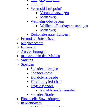
Südtirol
Versmold (Infopoint)
Versmold anzeigen
Mein Weg
Weilheim-Oberbayern
Weilheim-Oberbayern anzeigen
Mein Weg
Regionalgruppe gründen!
Freunde / Unterstützer
Mitgliedschaft
Ehrenamt
Auszeichnungen
mamazone in den Medien
Satzung
Spenden
Spenden anzeigen
Spendenkonto
Kondolenzspende
Fördermitgliedschaft
Projektspenden
Projektspenden ansehen
Spenden-Stories
Finanzielle Zuwendungen
In Memoriam