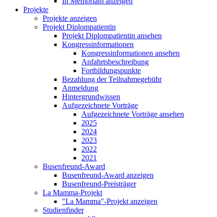
In Memoriam anzeigen
Projekte
Projekte anzeigen
Projekt Diplompatientin
Projekt Diplompatientin ansehen
Kongressinformationen
Kongressinformationen ansehen
Anfahrtsbeschreibung
Fortbildungspunkte
Bezahlung der Teilnahmegebühr
Anmeldung
Hintergrundwissen
Aufgezeichnete Vorträge
Aufgezeichnete Vorträge ansehen
2025
2024
2023
2022
2021
Busenfreund-Award
Busenfreund-Award anzeigen
Busenfreund-Preisträger
La Mamma-Projekt
"La Mamma"-Projekt anzeigen
Studienfinder