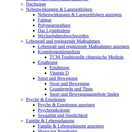
Nachsorge
Nebenwirkungen & Langzeitfolgen
Nebenwirkungen & Langzeitfolgen anzeigen
Fatigue
Polyneuropathien
Das Lymphödem
Wechseljahresbeschwerden
Lebensstil und ergänzende Maßnahmen
Lebensstil und ergänzende Maßnahmen anzeigen
Komplementärmedizin
TCM-Traditionelle chinesische Medizin
Ernährung
Ernährung
Vitamin D
Sport und Bewegung
Sport und Bewegung
Grundregeln und Tipps
Sport und Bewegungangebote finden
Psyche & Emotionen
Psyche & Emotionen anzeigen
Psychoonkologie
Sexualität und Sinnlichkeit
Familie & Lebensplanung
Familie & Lebensplanung anzeigen
Mama hat Brustkrebs