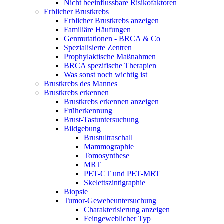
Nicht beeinflussbare Risikofaktoren
Erblicher Brustkrebs
Erblicher Brustkrebs anzeigen
Familiäre Häufungen
Genmutationen - BRCA & Co
Spezialisierte Zentren
Prophylaktische Maßnahmen
BRCA spezifische Therapien
Was sonst noch wichtig ist
Brustkrebs des Mannes
Brustkrebs erkennen
Brustkrebs erkennen anzeigen
Früherkennung
Brust-Tastuntersuchung
Bildgebung
Brustultraschall
Mammographie
Tomosynthese
MRT
PET-CT und PET-MRT
Skelettszintigraphie
Biopsie
Tumor-Gewebeuntersuchung
Charakterisierung anzeigen
Feingeweblicher Typ