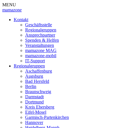
MENU
mamazone
Kontakt
Geschäftsstelle
Regionalgruppen
Ansprechpartner
Spenden & Helfen
Veranstaltungen
mamazone MAG
mamazone-mobil
IT-Support
Regionalgruppen
Aschaffenburg
Augsburg
Bad Hersfeld
Berlin
Braunschweig
Darmstadt
Dortmund
Kreis Ebersberg
Eifel-Mosel
Garmisch-Partenkirchen
Hannover
Heidelberg-Mannh.