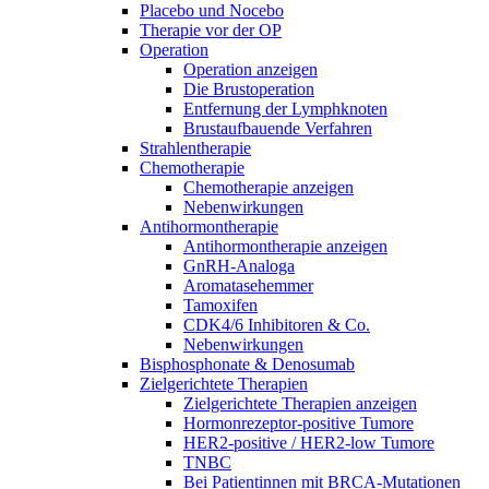
Placebo und Nocebo
Therapie vor der OP
Operation
Operation anzeigen
Die Brustoperation
Entfernung der Lymphknoten
Brustaufbauende Verfahren
Strahlentherapie
Chemotherapie
Chemotherapie anzeigen
Nebenwirkungen
Antihormontherapie
Antihormontherapie anzeigen
GnRH-Analoga
Aromatasehemmer
Tamoxifen
CDK4/6 Inhibitoren & Co.
Nebenwirkungen
Bisphosphonate & Denosumab
Zielgerichtete Therapien
Zielgerichtete Therapien anzeigen
Hormonrezeptor-positive Tumore
HER2-positive / HER2-low Tumore
TNBC
Bei Patientinnen mit BRCA-Mutationen