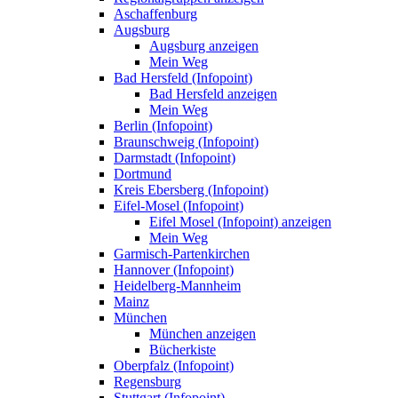
Aschaffenburg
Augsburg
Augsburg anzeigen
Mein Weg
Bad Hersfeld (Infopoint)
Bad Hersfeld anzeigen
Mein Weg
Berlin (Infopoint)
Braunschweig (Infopoint)
Darmstadt (Infopoint)
Dortmund
Kreis Ebersberg (Infopoint)
Eifel-Mosel (Infopoint)
Eifel Mosel (Infopoint) anzeigen
Mein Weg
Garmisch-Partenkirchen
Hannover (Infopoint)
Heidelberg-Mannheim
Mainz
München
München anzeigen
Bücherkiste
Oberpfalz (Infopoint)
Regensburg
Stuttgart (Infopoint)