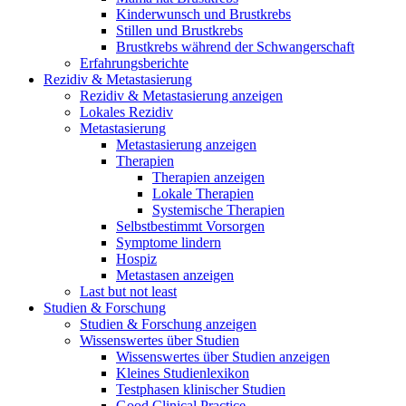
Kinderwunsch und Brustkrebs
Stillen und Brustkrebs
Brustkrebs während der Schwangerschaft
Erfahrungsberichte
Rezidiv & Metastasierung
Rezidiv & Metastasierung anzeigen
Lokales Rezidiv
Metastasierung
Metastasierung anzeigen
Therapien
Therapien anzeigen
Lokale Therapien
Systemische Therapien
Selbstbestimmt Vorsorgen
Symptome lindern
Hospiz
Metastasen anzeigen
Last but not least
Studien & Forschung
Studien & Forschung anzeigen
Wissenswertes über Studien
Wissenswertes über Studien anzeigen
Kleines Studienlexikon
Testphasen klinischer Studien
Good Clinical Practice