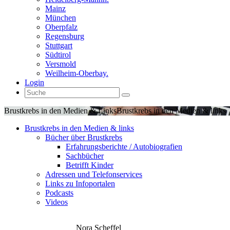
Mainz
München
Oberpfalz
Regensburg
Stuttgart
Südtirol
Versmold
Weilheim-Oberbay.
Login
Brustkrebs in den Medien & Links
Brustkrebs in den Medien & links
Brustkrebs in den Medien & links
Bücher über Brustkrebs
Erfahrungsberichte / Autobiografien
Sachbücher
Betrifft Kinder
Adressen und Telefonservices
Links zu Infoportalen
Podcasts
Videos
Nora Scheffel