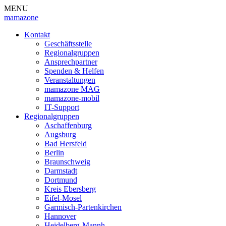
MENU
mamazone
Kontakt
Geschäftsstelle
Regionalgruppen
Ansprechpartner
Spenden & Helfen
Veranstaltungen
mamazone MAG
mamazone-mobil
IT-Support
Regionalgruppen
Aschaffenburg
Augsburg
Bad Hersfeld
Berlin
Braunschweig
Darmstadt
Dortmund
Kreis Ebersberg
Eifel-Mosel
Garmisch-Partenkirchen
Hannover
Heidelberg-Mannh.