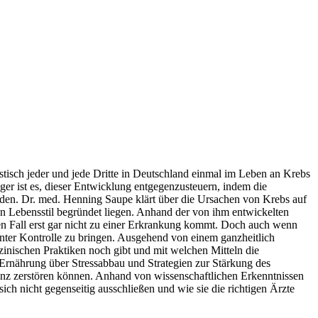
stisch jeder und jede Dritte in Deutschland einmal im Leben an Krebs
r ist es, dieser Entwicklung entgegenzusteuern, indem die
den. Dr. med. Henning Saupe klärt über die Ursachen von Krebs auf
den Lebensstil begründet liegen. Anhand der von ihm entwickelten
ten Fall erst gar nicht zu einer Erkrankung kommt. Doch auch wenn
 unter Kontrolle zu bringen. Ausgehend von einem ganzheitlich
nischen Praktiken noch gibt und mit welchen Mitteln die
Ernährung über Stressabbau und Strategien zur Stärkung des
z zerstören können. Anhand von wissenschaftlichen Erkenntnissen
ich nicht gegenseitig ausschließen und wie sie die richtigen Ärzte