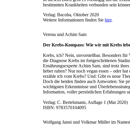
bestimmten Krankheiten verbunden sein können,
Verlag: Bacoba, Oktober 2020
Weitere Informationen finden Sie
hier
.
Verena und Achim Sam
Der Krebs-Kompass: Wie wir mit Krebs lebe
Krebs, ich? Nein, unvorstellbar. Besonders für
die Diagnose Krebs im fortgeschrittenen Stadi
Ernährungsexperte Achim Sam, sind trotz ihres
lieber ruhen? Nur noch vegan essen – oder hat
erzähle ich vom Krebs? Und: Gibt es neue The
Doch die beiden finden auch Antworten: Sie prü
wichtigsten Erkenntnisse und Überlebensstrate
Information, voller persönlichen Erfahrungen 
Verlag: C. Bertelsmann, Auflage 1 (Mai 2020)
ISBN: 9783570104095
Wolfgang Janni und Volkmar Müller im Na