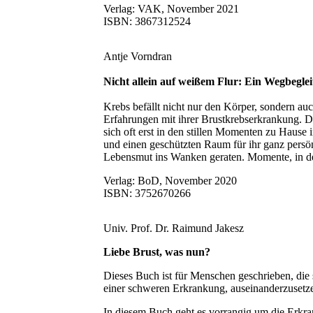
Verlag: VAK, November 2021
ISBN: 3867312524
Antje Vorndran
Nicht allein auf weißem Flur: Ein Wegbegle
Krebs befällt nicht nur den Körper, sondern a
Erfahrungen mit ihrer Brustkrebserkrankung. D
sich oft erst in den stillen Momenten zu Hause
und einen geschützten Raum für ihr ganz pers
Lebensmut ins Wanken geraten. Momente, in den
Verlag: BoD, November 2020
ISBN: 3752670266
Univ. Prof. Dr. Raimund Jakesz
Liebe Brust, was nun?
Dieses Buch ist für Menschen geschrieben, die 
einer schweren Erkrankung, auseinanderzusetzen
In diesem Buch geht es vorrangig um die Erkran