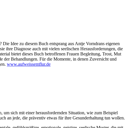
t? Die Idee zu diesem Buch entsprang aus Antje Vorndrans eigenen
ie ihre Diagnose auch mit vielen seelischen Herausforderungen, die
erial bietet dieses Buch betroffenen Frauen Begleitung, Trost, Mut
nde der Behandlungen. Für die Momente, in denen Zuversicht und
gen.
www.aufweissemflur.de
, um sich mit einer herausfordernden Situation, wie zum Beispiel
ch an jede, die präventiv etwas für ihre Gesunderhaltung tun wollen.
ale, gefühlsmäßige, emotionale, geistige, seelische Muster, die mit