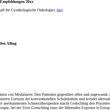
O-Empfehlungen 20xx
aft für Gynäkologische Onkologie)
hier
 den Alltag
ation von Medizinern: Den Patienten gegenüber offen und zugewandt, set
ie starren Grenzen der konventionellen Schulmedizin und wendet alterna
der anerkanntesten Schmerztherapeuten macht Gottschling den Praxist
erapie, bei der Sven Gottschling einer der führenden Experten in Europa