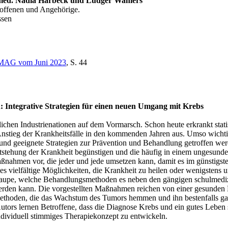
Dr. med. Nadia Harbeck und Ludger Wahlers
roffenen und Angehörige.
ssen
MAG vom Juni 2023
, S. 44
: Integrative Strategien für einen neuen Umgang mit Krebs
chen Industrienationen auf dem Vormarsch. Schon heute erkrankt stati
stieg der Krankheitsfälle in den kommenden Jahren aus. Umso wichtige
nd geeignete Strategien zur Prävention und Behandlung getroffen wer
 Entstehung der Krankheit begünstigen und die häufig in einem ungesun
Maßnahmen vor, die jeder und jede umsetzen kann, damit es im günstigs
 es vielfältige Möglichkeiten, die Krankheit zu heilen oder wenigstens
aupe, welche Behandlungsmethoden es neben den gängigen schulmedizi
werden kann. Die vorgestellten Maßnahmen reichen von einer gesunden 
thoden, die das Wachstum des Tumors hemmen und ihn bestenfalls gan
utors lernen Betroffene, dass die Diagnose Krebs und ein gutes Leben s
ndividuell stimmiges Therapiekonzept zu entwickeln.