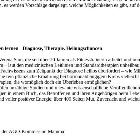
 es werden Vorschläge dargelegt, welche Möglichkeiten es gibt, auf de
n lernen - Diagnose, Therapie, Heilungschancen
 Verena Sam, die seit über 20 Jahren als Fitnesstrainerin arbeitet und
um – laut den medizinischen Leitlinien und Standardtherapien unheilba
 Fachwissens zum Zeitpunkt der Diagnose heillos überfordert – wie Mi
 die rein pflanzliche Ernährung bei hormonabhängigem Krebs vielleich
rapien, die womöglich doch ein Überleben ermöglichen?
fen unzählige Studien und relevante wissenschaftliche Veröffentlichun
gien in einem Buch, das Betroffenen und ihren Angehörigen beim Lebe
und voller positiver Energie: über 400 Seiten Mut, Zuversicht und wic
men der AGO-Kommission Mamma