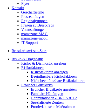
Flyer
Kontakt
Geschäftsstelle
Presseanfragen
Regionalgruppen
Fragen zu Brustkrebs
Veranstaltungen
mamazone MAG
mamazone-mobil
IT-Support
Brustkrebswissen-Start
Risiko & Diagnostik
Risiko & Diagnostik ansehen
Risikofaktoren
Risikofaktoren anzeigen
Beeinflussbare Risikofaktoren
Nicht beeinflussbare Risikofaktoren
Erblicher Brustkrebs
Erblicher Brustkrebs anzeigen
Familiäre Häufungen
Genmutationen - BRCA & Co
Spezialisierte Zentren
Prophylaktische Maßnahmen