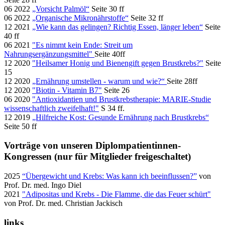
06 2022
„Vorsicht Palmöl“
Seite 30 ff
06 2022
„Organische Mikronährstoffe“
Seite 32 ff
12 2021
„Wie kann das gelingen? Richtig Essen, länger leben“
Seite
40 ff
06 2021
"Es nimmt kein Ende: Streit um
Nahrungsergänzungsmittel"
Seite 40ff
12 2020
"Heilsamer Honig und Bienengift gegen Brustkrebs?"
Seite
15
12 2020
„Ernährung umstellen - warum und wie?“
Seite 28ff
12 2020
"Biotin - Vitamin B7"
Seite 26
06 2020
"Antioxidantien und Brustkrebstherapie: MARIE-Studie
wissenschaftlich zweifelhaft!"
S 34 ff.
12 2019
„Hilfreiche Kost: Gesunde Ernährung nach Brustkrebs“
Seite 50 ff
Vorträge von unseren Diplompatientinnen-
Kongressen (nur für Mitglieder freigeschaltet)
2025
“Übergewicht und Krebs: Was kann ich beeinflussen?”
von
Prof. Dr. med. Ingo Diel
2021
"Adipositas und Krebs - Die Flamme, die das Feuer schürt"
von Prof. Dr. med. Christian Jackisch
links