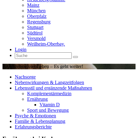
Mainz
München
Oberpfalz
Regensburg
Stuttgart
Südtirol
Versmold
Weilheim-Oberbay.
Login
Brustkrebswissen
Leben – Es geht weiter!
Nachsorge
Nebenwirkungen & Langzeitfolgen
Lebensstil und ergänzende Maßnahmen
Komplementärmedizin
Ernährung
Vitamin D
Sport und Bewegung
Psyche & Emotionen
Familie & Lebensplanung
Erfahrungsberichte