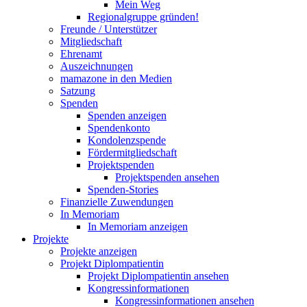
Mein Weg
Regionalgruppe gründen!
Freunde / Unterstützer
Mitgliedschaft
Ehrenamt
Auszeichnungen
mamazone in den Medien
Satzung
Spenden
Spenden anzeigen
Spendenkonto
Kondolenzspende
Fördermitgliedschaft
Projektspenden
Projektspenden ansehen
Spenden-Stories
Finanzielle Zuwendungen
In Memoriam
In Memoriam anzeigen
Projekte
Projekte anzeigen
Projekt Diplompatientin
Projekt Diplompatientin ansehen
Kongressinformationen
Kongressinformationen ansehen