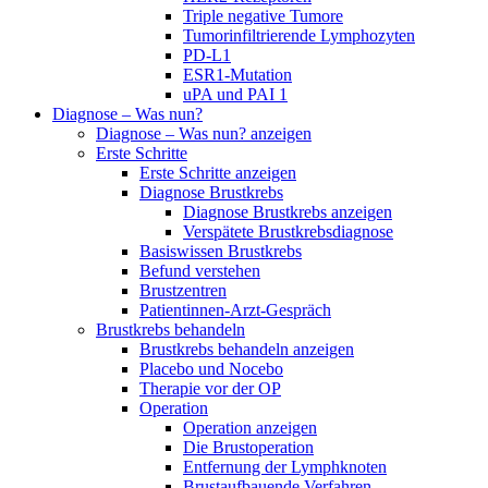
Triple negative Tumore
Tumorinfiltrierende Lymphozyten
PD-L1
ESR1-Mutation
uPA und PAI 1
Diagnose – Was nun?
Diagnose – Was nun? anzeigen
Erste Schritte
Erste Schritte anzeigen
Diagnose Brustkrebs
Diagnose Brustkrebs anzeigen
Verspätete Brustkrebsdiagnose
Basiswissen Brustkrebs
Befund verstehen
Brustzentren
Patientinnen-Arzt-Gespräch
Brustkrebs behandeln
Brustkrebs behandeln anzeigen
Placebo und Nocebo
Therapie vor der OP
Operation
Operation anzeigen
Die Brustoperation
Entfernung der Lymphknoten
Brustaufbauende Verfahren