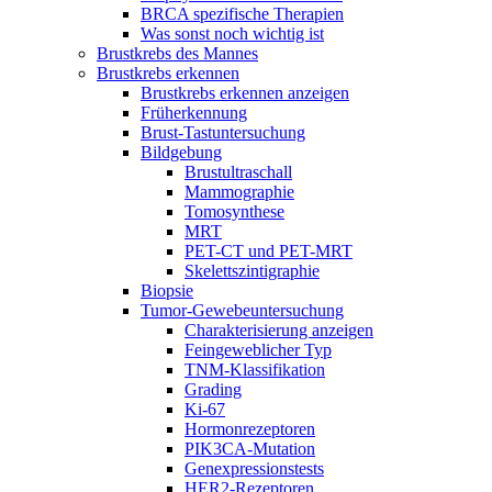
BRCA spezifische Therapien
Was sonst noch wichtig ist
Brustkrebs des Mannes
Brustkrebs erkennen
Brustkrebs erkennen anzeigen
Früherkennung
Brust-Tastuntersuchung
Bildgebung
Brustultraschall
Mammographie
Tomosynthese
MRT
PET-CT und PET-MRT
Skelettszintigraphie
Biopsie
Tumor-Gewebeuntersuchung
Charakterisierung anzeigen
Feingeweblicher Typ
TNM-Klassifikation
Grading
Ki-67
Hormonrezeptoren
PIK3CA-Mutation
Genexpressionstests
HER2-Rezeptoren