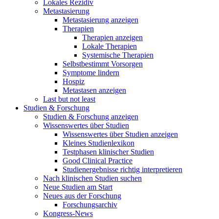
Lokales Rezidiv
Metastasierung
Metastasierung anzeigen
Therapien
Therapien anzeigen
Lokale Therapien
Systemische Therapien
Selbstbestimmt Vorsorgen
Symptome lindern
Hospiz
Metastasen anzeigen
Last but not least
Studien & Forschung
Studien & Forschung anzeigen
Wissenswertes über Studien
Wissenswertes über Studien anzeigen
Kleines Studienlexikon
Testphasen klinischer Studien
Good Clinical Practice
Studienergebnisse richtig interpretieren
Nach klinischen Studien suchen
Neue Studien am Start
Neues aus der Forschung
Forschungsarchiv
Kongress-News