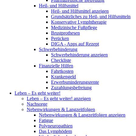
Pharmazeutische Betreuung
Heil- und Hilfsmittel
Heil- und Hilfsmittel anzeigen
Grundsätzliches zu Heil- und Hilfsmitteln
Konservative Lymphtherapie
Medizinische Fußpflege
Brustprothesen
Perücken
DIGA - Apps auf Rezept
Schwerbehinderung
Schwerbehinderung anzeigen
Checkliste
Finanzielle Hilfen
Fahrtkosten
Krankengeld
Erwerbsminderungsrente
Zuzahlungsbefreiung
Leben – Es geht weiter!
Leben – Es geht weiter! anzeigen
Nachsorge
Nebenwirkungen & Langzeitfolgen
Nebenwirkungen & Langzeitfolgen anzeigen
Fatigue
Polyneuropathien
Das Lymphödem