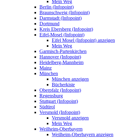
Mein Weg
Berlin (Infopoint)
Braunschweig (Infopoint)
Darmstadt (Infopoint)
Dortmund
Kreis Ebersberg (Infopoint)
Eifel-Mosel (Infopoint)
Eifel Mosel (Infopoint) anzeigen
Mein Weg
Garmisch-Partenkirchen
Hannover (Infopoint)
Heidelberg-Mannheim
Mainz
München
München anzeigen
Bücherkiste
Oberpfalz (Infopoint)
Regensburg
Stuttgart (Infopoint)
Südtirol
Versmold (Infopoint)
Versmold anzeigen
Mein Weg
Weilheim-Oberbayern
Weilheim-Oberbayern anzeigen