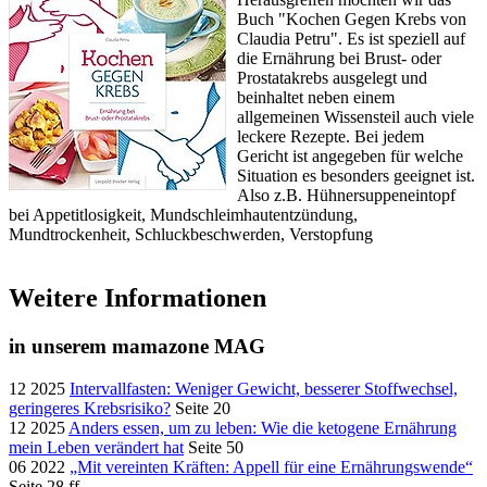
Buch "Kochen Gegen Krebs von
Claudia Petru". Es ist speziell auf
die Ernährung bei Brust- oder
Prostatakrebs ausgelegt und
beinhaltet neben einem
allgemeinen Wissensteil auch viele
leckere Rezepte. Bei jedem
Gericht ist angegeben für welche
Situation es besonders geeignet ist.
Also z.B. Hühnersuppeneintopf
bei Appetitlosigkeit, Mundschleimhautentzündung,
Mundtrockenheit, Schluckbeschwerden, Verstopfung
Weitere Informationen
in unserem mamazone MAG
12 2025
Intervallfasten: Weniger Gewicht, besserer Stoffwechsel,
geringeres Krebsrisiko?
Seite 20
12 2025
Anders essen, um zu leben: Wie die ketogene Ernährung
mein Leben verändert hat
Seite 50
06 2022
„Mit vereinten Kräften: Appell für eine Ernährungswende“
Seite 28 ff