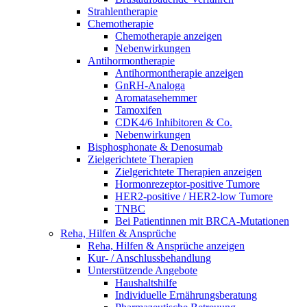
Strahlentherapie
Chemotherapie
Chemotherapie anzeigen
Nebenwirkungen
Antihormontherapie
Antihormontherapie anzeigen
GnRH-Analoga
Aromatasehemmer
Tamoxifen
CDK4/6 Inhibitoren & Co.
Nebenwirkungen
Bisphosphonate & Denosumab
Zielgerichtete Therapien
Zielgerichtete Therapien anzeigen
Hormonrezeptor-positive Tumore
HER2-positive / HER2-low Tumore
TNBC
Bei Patientinnen mit BRCA-Mutationen
Reha, Hilfen & Ansprüche
Reha, Hilfen & Ansprüche anzeigen
Kur- / Anschlussbehandlung
Unterstützende Angebote
Haushaltshilfe
Individuelle Ernährungsberatung