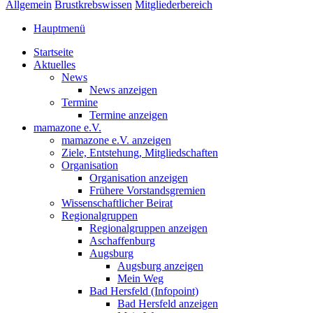
Allgemein
Brustkrebswissen
Mitgliederbereich
Hauptmenü
Startseite
Aktuelles
News
News anzeigen
Termine
Termine anzeigen
mamazone e.V.
mamazone e.V. anzeigen
Ziele, Entstehung, Mitgliedschaften
Organisation
Organisation anzeigen
Frühere Vorstandsgremien
Wissenschaftlicher Beirat
Regionalgruppen
Regionalgruppen anzeigen
Aschaffenburg
Augsburg
Augsburg anzeigen
Mein Weg
Bad Hersfeld (Infopoint)
Bad Hersfeld anzeigen