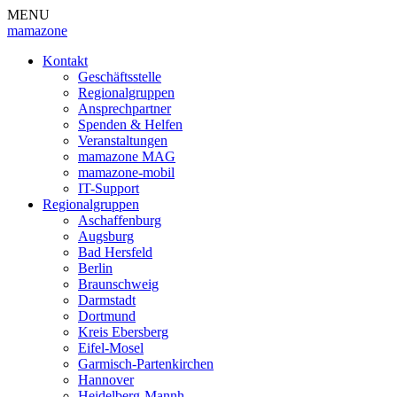
MENU
mamazone
Kontakt
Geschäftsstelle
Regionalgruppen
Ansprechpartner
Spenden & Helfen
Veranstaltungen
mamazone MAG
mamazone-mobil
IT-Support
Regionalgruppen
Aschaffenburg
Augsburg
Bad Hersfeld
Berlin
Braunschweig
Darmstadt
Dortmund
Kreis Ebersberg
Eifel-Mosel
Garmisch-Partenkirchen
Hannover
Heidelberg-Mannh.