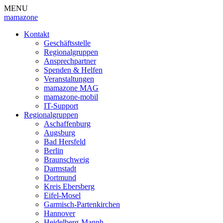
MENU
mamazone
Kontakt
Geschäftsstelle
Regionalgruppen
Ansprechpartner
Spenden & Helfen
Veranstaltungen
mamazone MAG
mamazone-mobil
IT-Support
Regionalgruppen
Aschaffenburg
Augsburg
Bad Hersfeld
Berlin
Braunschweig
Darmstadt
Dortmund
Kreis Ebersberg
Eifel-Mosel
Garmisch-Partenkirchen
Hannover
Heidelberg-Mannh.