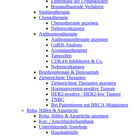
Entfernung der Lymphknoten
Brustaufbauende Verfahren
Strahlentherapie
Chemotherapie
Chemotherapie anzeigen
Nebenwirkungen
Antihormontherapie
Antihormontherapie anzeigen
GnRH-Analoga
Aromatasehemmer
Tamoxifen
CDK4/6 Inhibitoren & Co.
Nebenwirkungen
Bisphosphonate & Denosumab
Zielgerichtete Therapien
Zielgerichtete Therapien anzeigen
Hormonrezeptor-positive Tumore
HER2-positive / HER2-low Tumore
TNBC
Bei Patientinnen mit BRCA-Mutationen
Reha, Hilfen & Ansprüche
Reha, Hilfen & Ansprüche anzeigen
Kur- / Anschlussbehandlung
Unterstützende Angebote
Haushaltshilfe