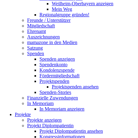
Weilheim-Oberbayern anzeigen
Mein Weg
Regionalgruppe gründen!
Freunde / Unterstützer
Mitgliedschaft
Ehrenamt
Auszeichnungen
mamazone in den Medien
Satzung
Spenden
Spenden anzeigen
Spendenkonto
Kondolenzspende
Fördermitgliedschaft
Projektspenden
Projektspenden ansehen
Spenden-Stories
Finanzielle Zuwendungen
In Memoriam
In Memoriam anzeigen
Projekte
Projekte anzeigen
Projekt Diplompatientin
Projekt Diplompatientin ansehen
Kongressinformationen