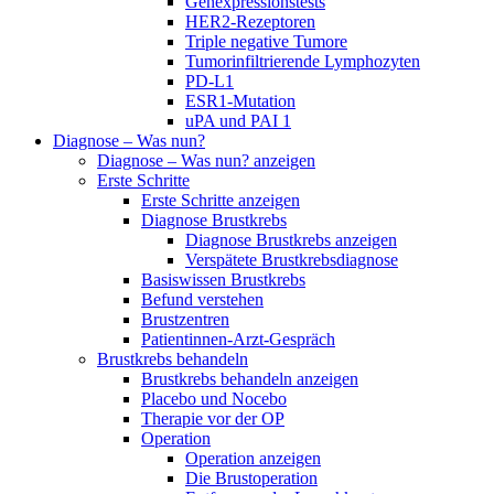
Genexpressionstests
HER2-Rezeptoren
Triple negative Tumore
Tumorinfiltrierende Lymphozyten
PD-L1
ESR1-Mutation
uPA und PAI 1
Diagnose – Was nun?
Diagnose – Was nun? anzeigen
Erste Schritte
Erste Schritte anzeigen
Diagnose Brustkrebs
Diagnose Brustkrebs anzeigen
Verspätete Brustkrebsdiagnose
Basiswissen Brustkrebs
Befund verstehen
Brustzentren
Patientinnen-Arzt-Gespräch
Brustkrebs behandeln
Brustkrebs behandeln anzeigen
Placebo und Nocebo
Therapie vor der OP
Operation
Operation anzeigen
Die Brustoperation