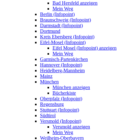
Bad Hersfeld anzeigen
Mein Weg
Berlin (Infopoint)
Braunschweig (Infopoint)
Darmstadt (Infopoint)
Dortmund
Kreis Ebersberg (Infopoint)
Eifel-Mosel (Infopoint)
Eifel Mosel (Infopoint) anzeigen
Mein Weg
Garmisch-Partenkirchen
Hannover (Infopoint)
Heidelberg-Mannheim
Mainz
München
München anzeigen
Bücherkiste
Oberpfalz (Infopoint)
Regensburg
Stuttgart (Infopoint)
Südtirol
Versmold (Infopoint)
Versmold anzeigen
Mein Weg
Weilheim-Oberbayern