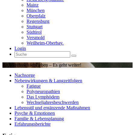
Mainz
München
Oberpfalz
Regensburg
Stuttgart
Südtirol
Versmold
Weilheim-Oberbay.
Login
Brustkrebswissen
Leben – Es geht weiter!
Nachsorge
Nebenwirkungen & Langzeitfolgen
Fatigue
Polyneuropathien
Das Lymphödem
Wechseljahresbeschwerden
Lebensstil und ergänzende Maßnahmen
Psyche & Emotionen
Familie & Lebensplanung
Erfahrungsberichte