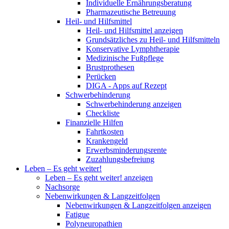
Individuelle Ernährungsberatung
Pharmazeutische Betreuung
Heil- und Hilfsmittel
Heil- und Hilfsmittel anzeigen
Grundsätzliches zu Heil- und Hilfsmitteln
Konservative Lymphtherapie
Medizinische Fußpflege
Brustprothesen
Perücken
DIGA - Apps auf Rezept
Schwerbehinderung
Schwerbehinderung anzeigen
Checkliste
Finanzielle Hilfen
Fahrtkosten
Krankengeld
Erwerbsminderungsrente
Zuzahlungsbefreiung
Leben – Es geht weiter!
Leben – Es geht weiter! anzeigen
Nachsorge
Nebenwirkungen & Langzeitfolgen
Nebenwirkungen & Langzeitfolgen anzeigen
Fatigue
Polyneuropathien