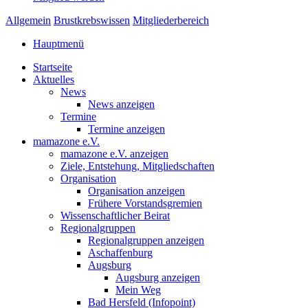
Allgemein
Brustkrebswissen
Mitgliederbereich
Hauptmenü
Startseite
Aktuelles
News
News anzeigen
Termine
Termine anzeigen
mamazone e.V.
mamazone e.V. anzeigen
Ziele, Entstehung, Mitgliedschaften
Organisation
Organisation anzeigen
Frühere Vorstandsgremien
Wissenschaftlicher Beirat
Regionalgruppen
Regionalgruppen anzeigen
Aschaffenburg
Augsburg
Augsburg anzeigen
Mein Weg
Bad Hersfeld (Infopoint)