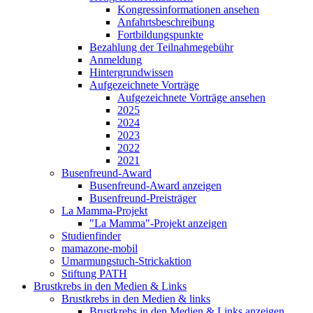
Kongressinformationen ansehen
Anfahrtsbeschreibung
Fortbildungspunkte
Bezahlung der Teilnahmegebühr
Anmeldung
Hintergrundwissen
Aufgezeichnete Vorträge
Aufgezeichnete Vorträge ansehen
2025
2024
2023
2022
2021
Busenfreund-Award
Busenfreund-Award anzeigen
Busenfreund-Preisträger
La Mamma-Projekt
"La Mamma"-Projekt anzeigen
Studienfinder
mamazone-mobil
Umarmungstuch-Strickaktion
Stiftung PATH
Brustkrebs in den Medien & Links
Brustkrebs in den Medien & links
Brustkrebs in den Medien & Links anzeigen