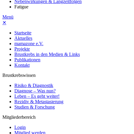
Nebenwirkungen & Langzeitfolgen
Fatigue
Menü
✕
Startseite
Aktuelles
mamazone e.V.
Projekte
Brustkrebs in den Medien & Links
Publikationen
Kontakt
Brustkrebswissen
Risiko & Diagnostik
Diagnose – Was nun?
Leben – Es geht weiter!
Rezidiv & Metastasierung
Studien & Forschung
Mitgliederbereich
Login
Mitglied werden