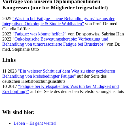
Vorträge von unseren Diplompatientinnen-
Kongressen (nur für Mitglieder freigeschaltet)
2025
“Was tun bei Fatigue – neue Behandlungsansätze aus der
Integrativen Onkologie & Studie Waldbaden”
von Prof. Dr. med.
Claudia Löffler
2023
"Fatigue: was könnte helfen?"
von
Dr. sportwiss. Sabrina Han
2022
"Onkologische Bewegungstherapie: Vorbeugung und
Behandlung von tumorassoziierte Fatigue bei Brustkrebs"
von Dr.
med. Stephanie Otto
Links
11 2023
"Ein weiterer Schritt auf dem Weg zu einer gezielteren
Behandlung von krebsbedingter Fatigue"
auf der Seite des
deutschen Krebsforschungsinstituts
10 2017
"Fatigue bei Krebspatienten: Was tun bei Müdigkeit und
Erschöpfung?"
auf der Seite des deutschen Krebsforschungsinstituts
Wir sind hier:
Leben – Es geht weiter!