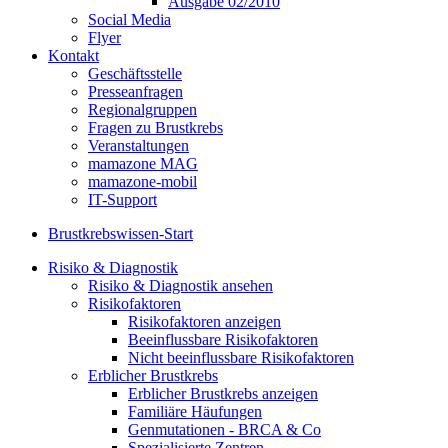
Ausgabe 02/2010
Social Media
Flyer
Kontakt
Geschäftsstelle
Presseanfragen
Regionalgruppen
Fragen zu Brustkrebs
Veranstaltungen
mamazone MAG
mamazone-mobil
IT-Support
Brustkrebswissen-Start
Risiko & Diagnostik
Risiko & Diagnostik ansehen
Risikofaktoren
Risikofaktoren anzeigen
Beeinflussbare Risikofaktoren
Nicht beeinflussbare Risikofaktoren
Erblicher Brustkrebs
Erblicher Brustkrebs anzeigen
Familiäre Häufungen
Genmutationen - BRCA & Co
Spezialisierte Zentren