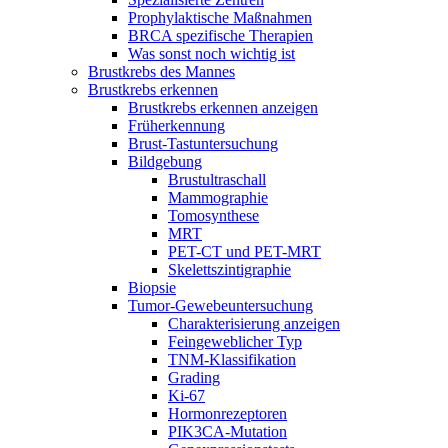
Prophylaktische Maßnahmen
BRCA spezifische Therapien
Was sonst noch wichtig ist
Brustkrebs des Mannes
Brustkrebs erkennen
Brustkrebs erkennen anzeigen
Früherkennung
Brust-Tastuntersuchung
Bildgebung
Brustultraschall
Mammographie
Tomosynthese
MRT
PET-CT und PET-MRT
Skelettszintigraphie
Biopsie
Tumor-Gewebeuntersuchung
Charakterisierung anzeigen
Feingeweblicher Typ
TNM-Klassifikation
Grading
Ki-67
Hormonrezeptoren
PIK3CA-Mutation