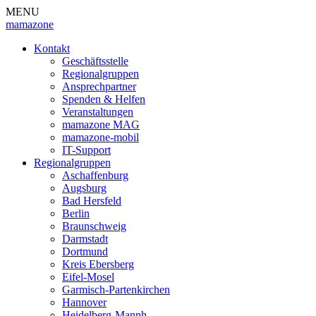
MENU
mamazone
Kontakt
Geschäftsstelle
Regionalgruppen
Ansprechpartner
Spenden & Helfen
Veranstaltungen
mamazone MAG
mamazone-mobil
IT-Support
Regionalgruppen
Aschaffenburg
Augsburg
Bad Hersfeld
Berlin
Braunschweig
Darmstadt
Dortmund
Kreis Ebersberg
Eifel-Mosel
Garmisch-Partenkirchen
Hannover
Heidelberg-Mannh.