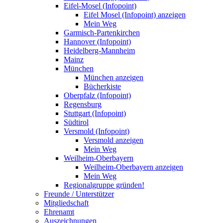
Eifel-Mosel (Infopoint)
Eifel Mosel (Infopoint) anzeigen
Mein Weg
Garmisch-Partenkirchen
Hannover (Infopoint)
Heidelberg-Mannheim
Mainz
München
München anzeigen
Bücherkiste
Oberpfalz (Infopoint)
Regensburg
Stuttgart (Infopoint)
Südtirol
Versmold (Infopoint)
Versmold anzeigen
Mein Weg
Weilheim-Oberbayern
Weilheim-Oberbayern anzeigen
Mein Weg
Regionalgruppe gründen!
Freunde / Unterstützer
Mitgliedschaft
Ehrenamt
Auszeichnungen