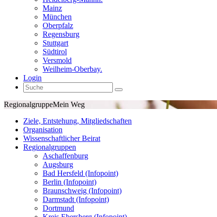
Mainz
München
Oberpfalz
Regensburg
Stuttgart
Südtirol
Versmold
Weilheim-Oberbay.
Login
Regionalgruppe
Mein Weg
Ziele, Entstehung, Mitgliedschaften
Organisation
Wissenschaftlicher Beirat
Regionalgruppen
Aschaffenburg
Augsburg
Bad Hersfeld (Infopoint)
Berlin (Infopoint)
Braunschweig (Infopoint)
Darmstadt (Infopoint)
Dortmund
Kreis Ebersberg (Infopoint)