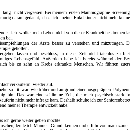
ng nicht vergessen. Bei meinem ersten Mammographie-Screening erfu
d traurig daran gedacht, dass ich meine Enkelkinder nicht mehr kenn
 Ich wollte mein Leben nicht von dieser Krankheit bestimmen lassen
en bei.
pieempfehlungen der Ärzte besser zu verstehen und mitzutragen. De
erapie geholfen.
rgehen lassen und beschloss, in dieser Zeit nicht tatenlos zu b
niges Lebensgefühl. Außerdem habe ich bereits während der Bestr
sich bis zu zehn an Krebs erkrankte Menschen. Wir führten zuerst e
hfachverkäuferin wieder auf.
t mehr so fit war wie früher und aufgrund einer ausgeprägten Polyn
sfähig bin. Das war eine schlimme Zeit, die mich psychisch stark bel
rkäuferin nicht mehr infrage kam. Deshalb schulte ich zur Seniorenbe
nd meiner Therapie entwickelt habe.
 ich gerne weiter-geben möchte.
schen, lernte ich Manuela Grandt kennen und erfuhr von mamazone 