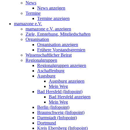
News
News anzeigen
Termine
Termine anzeigen
mamazone e.V.
mamazone e.V. anzeigen
Ziele, Entstehung, Mitgliedschaften
Organisation
Organisation anzeigen
Frühere Vorstandsgremien
Wissenschaftlicher Beirat
Regionalgruppen
Regionalgruppen anzeigen
Aschaffenburg
Augsburg
Augsburg anzeigen
Mein Weg
Bad Hersfeld (Infopoint)
Bad Hersfeld anzeigen
Mein Weg
Berlin (Infopoint)
Braunschweig (Infopoint)
Darmstadt (Infopoint)
Dortmund
Kreis Ebersberg (Infopoint)