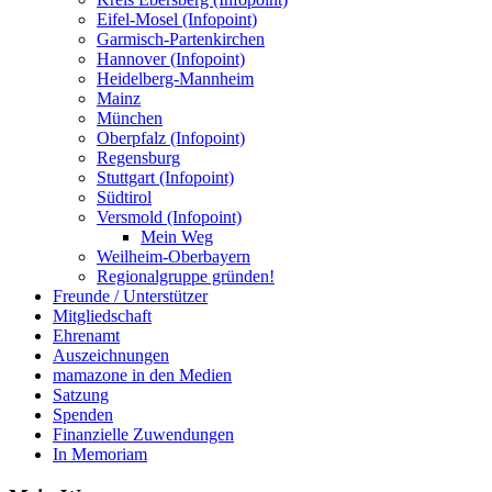
Eifel-Mosel (Infopoint)
Garmisch-Partenkirchen
Hannover (Infopoint)
Heidelberg-Mannheim
Mainz
München
Oberpfalz (Infopoint)
Regensburg
Stuttgart (Infopoint)
Südtirol
Versmold (Infopoint)
Mein Weg
Weilheim-Oberbayern
Regionalgruppe gründen!
Freunde / Unterstützer
Mitgliedschaft
Ehrenamt
Auszeichnungen
mamazone in den Medien
Satzung
Spenden
Finanzielle Zuwendungen
In Memoriam