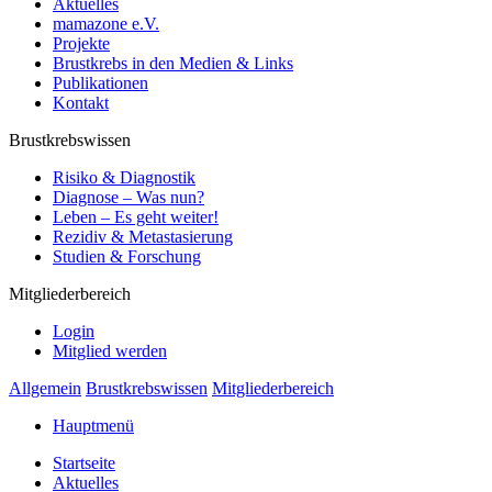
Aktuelles
mamazone e.V.
Projekte
Brustkrebs in den Medien & Links
Publikationen
Kontakt
Brustkrebswissen
Risiko & Diagnostik
Diagnose – Was nun?
Leben – Es geht weiter!
Rezidiv & Metastasierung
Studien & Forschung
Mitgliederbereich
Login
Mitglied werden
Allgemein
Brustkrebswissen
Mitgliederbereich
Hauptmenü
Startseite
Aktuelles