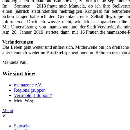
onkologischen Rehaklinik Bad Oexen, zu der ich ab September 201
Im Sommer 2018 fragte mich Manuela, ob ich ihre Stellvertrete
einen jährlich stattfindenden mehrtägigen Kongress für betroffen
Schon länger hatte ich den Gedanken, eine Selbsthilfegruppe 
informieren. Doch ich wusste nicht, wie ich es anpa-cken sollte.
Mit Unterstützung von mamazone und der Stadt Versmold, die mir d
Am 26. Januar 2019 startete dann mit 16 Frauen die mamazone-R
Veränderungen
Das Leben geht weiter und ändert sich. Mittlerweile bin ich dreifac
aber dennoch weiterhin Brustkrebspatientinnen im Rahmen des mamaz
Manuela Paul
Wir sind hier:
mamazone e.V.
Regionalgruppen
Versmold (Infopoint)
Mein Weg
Menü
✕
Startseite