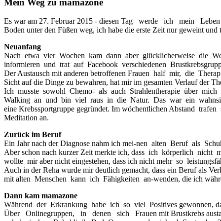
Mein Weg zu mamazone
Es war am 27. Februar 2015 - diesen Tag werde ich mein Leben la
Boden unter den Füßen weg, ich habe die erste Zeit nur geweint un
Neuanfang
Nach etwa vier Wochen kam dann aber glücklicherweise die Wende.
informieren und trat auf Facebook verschiedenen Brustkrebsgrupp
Der Austausch mit anderen betroffenen Frauen half mir, die Thera
Sicht auf die Dinge zu bewahren, hat mir im gesamten Verlauf der Th
Ich musste sowohl Chemo- als auch Strahlentherapie über mich e
Walking an und bin viel raus in die Natur. Das war ein wahnsin
eine Krebssportgruppe gegründet. Im wöchentlichen Abstand trafen 
Meditation an.
Zurück im Beruf
Ein Jahr nach der Diagnose nahm ich mei-nen alten Beruf als Schu
Aber schon nach kurzer Zeit merkte ich, dass ich körperlich nich
wollte mir aber nicht eingestehen, dass ich nicht mehr so leistung
Auch in der Reha wurde mir deutlich gemacht, dass ein Beruf als Ve
mit alten Menschen kann ich Fähigkeiten an-wenden, die ich währe
Dann kam mamazone
Während der Erkrankung habe ich so viel Positives gewonnen, das
Über Onlinegruppen, in denen sich Frauen mit Brustkrebs austau