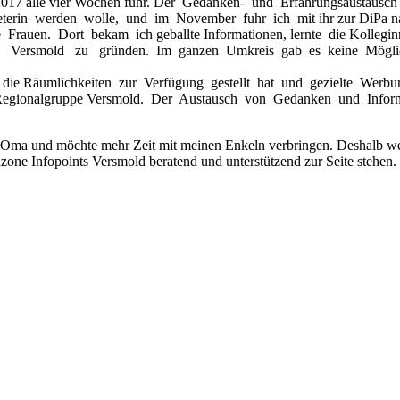
7 alle vier Wochen fuhr. Der Gedanken- und Erfahrungsaustausch mi
rin werden wolle, und im November fuhr ich mit ihr zur DiPa na
e Frauen. Dort bekam ich geballte Informationen, lernte die Kollegi
in Versmold zu gründen. Im ganzen Umkreis gab es keine Möglich
ie Räumlichkeiten zur Verfügung gestellt hat und gezielte Werbung
egionalgruppe Versmold. Der Austausch von Gedanken und Informa
he Oma und möchte mehr Zeit mit meinen Enkeln verbringen. Deshalb we
one Infopoints Versmold beratend und unterstützend zur Seite stehen.