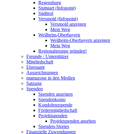
Regensburg
Stuttgart (Infopoint)
Südtirol
Versmold (Infopoint)
Versmold anzeigen
Mein Weg
Weilheim-Oberbayern
Weilheim-Oberbayern anzeigen
Mein Weg
Regionalgruppe gründen!
Freunde / Unterstützer
Mitgliedschaft
Ehrenamt
Auszeichnungen
mamazone in den Medien
Satzung
Spenden
Spenden anzeigen
Spendenkonto
Kondolenzspende
Fördermitgliedschaft
Projektspenden
Projektspenden ansehen
Spenden-Stories
Finanzielle Zuwendungen