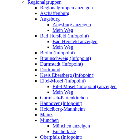
Regionalgruppen
Regionalgruppen anzeigen
Aschaffenburg
Augsburg
Augsburg anzeigen
Mein Weg
Bad Hersfeld (Infopoint)
Bad Hersfeld anzeigen
Mein Weg
Berlin (Infopoint)
Braunschweig (Infopoint)
Darmstadt (Infopoint)
Dortmund
Kreis Ebersberg (Infopoint)
Eifel-Mosel (Infopoint)
Eifel Mosel (Infopoint) anzeigen
Mein Weg
Garmisch-Partenkirchen
Hannover (Infopoint)
Heidelberg-Mannheim
Mainz
München
München anzeigen
Bücherkiste
Oberpfalz (Infopoint)