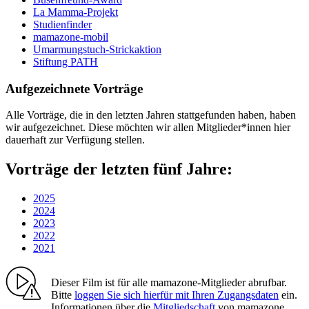
La Mamma-Projekt
Studienfinder
mamazone-mobil
Umarmungstuch-Strickaktion
Stiftung PATH
Aufgezeichnete Vorträge
Alle Vorträge, die in den letzten Jahren stattgefunden haben, haben
wir aufgezeichnet. Diese möchten wir allen Mitglieder*innen hier
dauerhaft zur Verfügung stellen.
Vorträge der letzten fünf Jahre:
2025
2024
2023
2022
2021
Dieser Film ist für alle mamazone-Mitglieder abrufbar.
Bitte
loggen Sie sich hierfür mit Ihren Zugangsdaten
ein.
Informationen über die
Mitgliedschaft
von mamazone