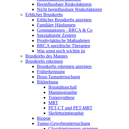
Beeinflussbare Risikofaktoren
Nicht beeinflussbare Risikofaktoren
Erblicher Brustkrebs
Erblicher Brustkrebs anzeigen
Familiäre Häufungen
Genmutationen - BRCA & Co
Spezialisierte Zentren
Prophylaktische Maßnahmen
BRCA spezifische Therapien
Was sonst noch wichtig ist
Brustkrebs des Mannes
Brustkrebs erkennen
Brustkrebs erkennen anzeigen
Früherkennung
Brust-Tastuntersuchung
Bildgebung
Brustultraschall
Mammographie
Tomosynthese
MRT
PET-CT und PET-MRT
Skelettszintigraphie
Biopsie
Tumor-Gewebeuntersuchung
Charakterisierung anzeigen