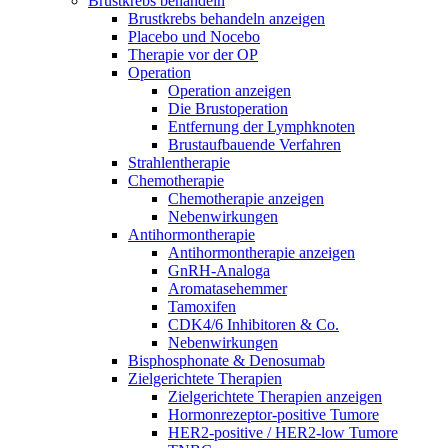
Brustkrebs behandeln
Brustkrebs behandeln anzeigen
Placebo und Nocebo
Therapie vor der OP
Operation
Operation anzeigen
Die Brustoperation
Entfernung der Lymphknoten
Brustaufbauende Verfahren
Strahlentherapie
Chemotherapie
Chemotherapie anzeigen
Nebenwirkungen
Antihormontherapie
Antihormontherapie anzeigen
GnRH-Analoga
Aromatasehemmer
Tamoxifen
CDK4/6 Inhibitoren & Co.
Nebenwirkungen
Bisphosphonate & Denosumab
Zielgerichtete Therapien
Zielgerichtete Therapien anzeigen
Hormonrezeptor-positive Tumore
HER2-positive / HER2-low Tumore