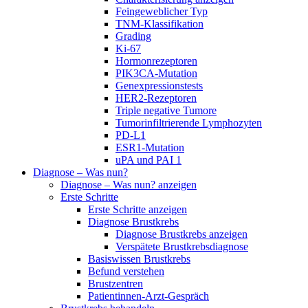
Feingeweblicher Typ
TNM-Klassifikation
Grading
Ki-67
Hormonrezeptoren
PIK3CA-Mutation
Genexpressionstests
HER2-Rezeptoren
Triple negative Tumore
Tumorinfiltrierende Lymphozyten
PD-L1
ESR1-Mutation
uPA und PAI 1
Diagnose – Was nun?
Diagnose – Was nun? anzeigen
Erste Schritte
Erste Schritte anzeigen
Diagnose Brustkrebs
Diagnose Brustkrebs anzeigen
Verspätete Brustkrebsdiagnose
Basiswissen Brustkrebs
Befund verstehen
Brustzentren
Patientinnen-Arzt-Gespräch