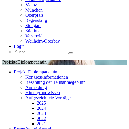
Mainz
München
Oberpfalz
Regensburg
Stuttgart
Südtirol
Versmold
Weilheim-Oberbay.
Login
Projekte
Diplompatientin
Projekt Diplompatientin
Kongressinformationen
Bezahlung der Teilnahmegebühr
Anmeldung
Hintergrundwissen
Aufgezeichnete Vorträge
2025
2024
2023
2022
2021
Busenfreund-Award