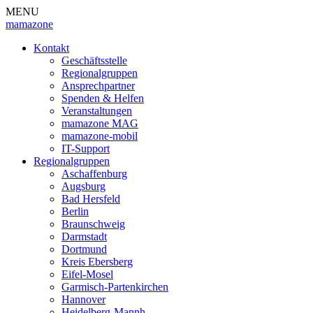
MENU
mamazone
Kontakt
Geschäftsstelle
Regionalgruppen
Ansprechpartner
Spenden & Helfen
Veranstaltungen
mamazone MAG
mamazone-mobil
IT-Support
Regionalgruppen
Aschaffenburg
Augsburg
Bad Hersfeld
Berlin
Braunschweig
Darmstadt
Dortmund
Kreis Ebersberg
Eifel-Mosel
Garmisch-Partenkirchen
Hannover
Heidelberg-Mannh.