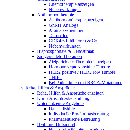
Chemotherapie anzeigen
Nebenwirkungen
Antihormontherapie
Antihormontherapie anzeigen
GnRH-Analoga
Aromatasehemmer
Tamoxifen
CDK4/6 Inhibitoren & Co.
Nebenwirkungen
Bisphosphonate & Denosumab
Zielgerichtete Therapien
Zielgerichtete Therapien anzeigen
Hormonrezeptor-positive Tumore
HER2-positive / HER2-low Tumore
TNBC
Bei Patientinnen mit BRCA-Mutationen
Reha, Hilfen & Ansprüche
Reha, Hilfen & Ansprüche anzeigen
Kur- / Anschlussbehandlung
Unterstützende Angebote
Haushaltshilfe
Individuelle Ernährungsberatung
Pharmazeutische Betreuung
Heil- und Hilfsmittel
Heil- und Hilfsmittel anzeigen