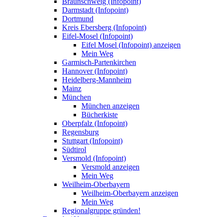
Braunschweig (Infopoint)
Darmstadt (Infopoint)
Dortmund
Kreis Ebersberg (Infopoint)
Eifel-Mosel (Infopoint)
Eifel Mosel (Infopoint) anzeigen
Mein Weg
Garmisch-Partenkirchen
Hannover (Infopoint)
Heidelberg-Mannheim
Mainz
München
München anzeigen
Bücherkiste
Oberpfalz (Infopoint)
Regensburg
Stuttgart (Infopoint)
Südtirol
Versmold (Infopoint)
Versmold anzeigen
Mein Weg
Weilheim-Oberbayern
Weilheim-Oberbayern anzeigen
Mein Weg
Regionalgruppe gründen!