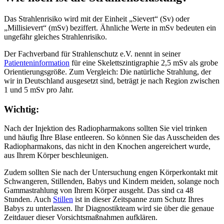
Das Strahlenrisiko wird mit der Einheit „Sievert“ (Sv) oder
„Millisievert“ (mSv) beziffert. Ähnliche Werte in mSv bedeuten ein
ungefähr gleiches Strahlenrisiko.
Der Fachverband für Strahlenschutz e.V. nennt in seiner
Patienteninformation
für eine Skelettszintigraphie 2,5 mSv als grobe
Orientierungsgröße. Zum Vergleich: Die natürliche Strahlung, der
wir in Deutschland ausgesetzt sind, beträgt je nach Region zwischen
1 und 5 mSv pro Jahr.
Wichtig:
Nach der Injektion des Radiopharmakons sollten Sie viel trinken
und häufig Ihre Blase entleeren. So können Sie das Ausscheiden des
Radiopharmakons, das nicht in den Knochen angereichert wurde,
aus Ihrem Körper beschleunigen.
Zudem sollten Sie nach der Untersuchung engen Körperkontakt mit
Schwangeren, Stillenden, Babys und Kindern meiden, solange noch
Gammastrahlung von Ihrem Körper ausgeht. Das sind ca 48
Stunden. Auch
Stillen
ist in dieser Zeitspanne zum Schutz Ihres
Babys zu unterlassen. Ihr Diagnostikteam wird sie über die genaue
Zeitdauer dieser Vorsichtsmaßnahmen aufklären.