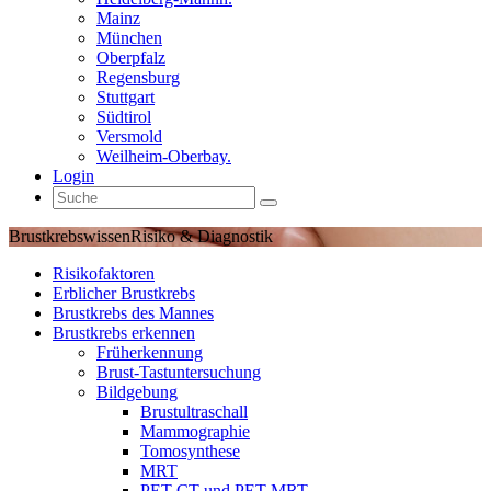
Mainz
München
Oberpfalz
Regensburg
Stuttgart
Südtirol
Versmold
Weilheim-Oberbay.
Login
Brustkrebswissen
Risiko & Diagnostik
Risikofaktoren
Erblicher Brustkrebs
Brustkrebs des Mannes
Brustkrebs erkennen
Früherkennung
Brust-Tastuntersuchung
Bildgebung
Brustultraschall
Mammographie
Tomosynthese
MRT
PET-CT und PET-MRT