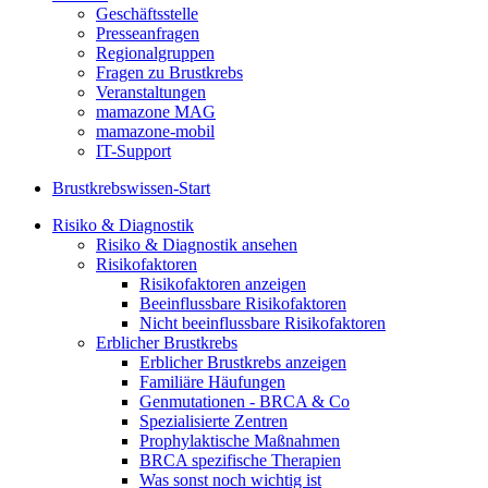
Geschäftsstelle
Presseanfragen
Regionalgruppen
Fragen zu Brustkrebs
Veranstaltungen
mamazone MAG
mamazone-mobil
IT-Support
Brustkrebswissen-Start
Risiko & Diagnostik
Risiko & Diagnostik ansehen
Risikofaktoren
Risikofaktoren anzeigen
Beeinflussbare Risikofaktoren
Nicht beeinflussbare Risikofaktoren
Erblicher Brustkrebs
Erblicher Brustkrebs anzeigen
Familiäre Häufungen
Genmutationen - BRCA & Co
Spezialisierte Zentren
Prophylaktische Maßnahmen
BRCA spezifische Therapien
Was sonst noch wichtig ist