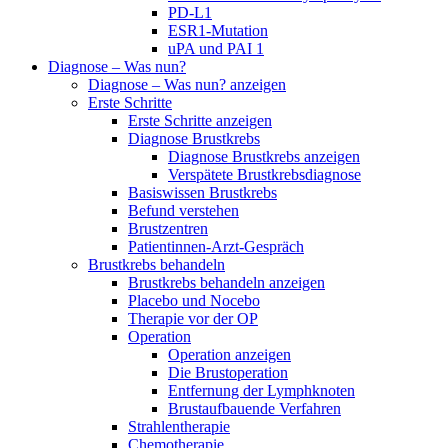
PD-L1
ESR1-Mutation
uPA und PAI 1
Diagnose – Was nun?
Diagnose – Was nun? anzeigen
Erste Schritte
Erste Schritte anzeigen
Diagnose Brustkrebs
Diagnose Brustkrebs anzeigen
Verspätete Brustkrebsdiagnose
Basiswissen Brustkrebs
Befund verstehen
Brustzentren
Patientinnen-Arzt-Gespräch
Brustkrebs behandeln
Brustkrebs behandeln anzeigen
Placebo und Nocebo
Therapie vor der OP
Operation
Operation anzeigen
Die Brustoperation
Entfernung der Lymphknoten
Brustaufbauende Verfahren
Strahlentherapie
Chemotherapie