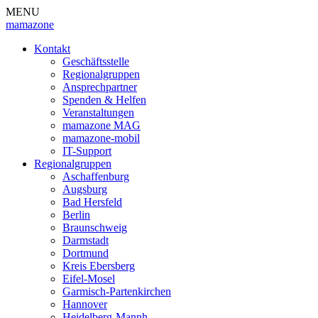
MENU
mamazone
Kontakt
Geschäftsstelle
Regionalgruppen
Ansprechpartner
Spenden & Helfen
Veranstaltungen
mamazone MAG
mamazone-mobil
IT-Support
Regionalgruppen
Aschaffenburg
Augsburg
Bad Hersfeld
Berlin
Braunschweig
Darmstadt
Dortmund
Kreis Ebersberg
Eifel-Mosel
Garmisch-Partenkirchen
Hannover
Heidelberg-Mannh.