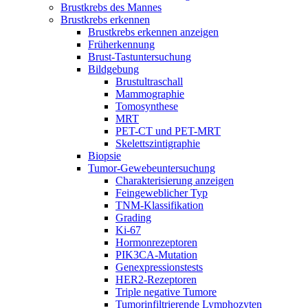
Brustkrebs des Mannes
Brustkrebs erkennen
Brustkrebs erkennen anzeigen
Früherkennung
Brust-Tastuntersuchung
Bildgebung
Brustultraschall
Mammographie
Tomosynthese
MRT
PET-CT und PET-MRT
Skelettszintigraphie
Biopsie
Tumor-Gewebeuntersuchung
Charakterisierung anzeigen
Feingeweblicher Typ
TNM-Klassifikation
Grading
Ki-67
Hormonrezeptoren
PIK3CA-Mutation
Genexpressionstests
HER2-Rezeptoren
Triple negative Tumore
Tumorinfiltrierende Lymphozyten