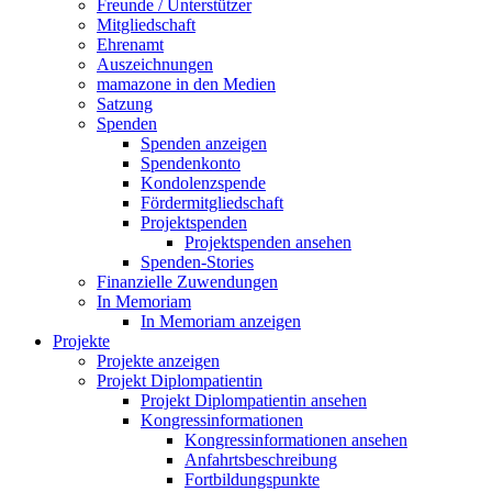
Freunde / Unterstützer
Mitgliedschaft
Ehrenamt
Auszeichnungen
mamazone in den Medien
Satzung
Spenden
Spenden anzeigen
Spendenkonto
Kondolenzspende
Fördermitgliedschaft
Projektspenden
Projektspenden ansehen
Spenden-Stories
Finanzielle Zuwendungen
In Memoriam
In Memoriam anzeigen
Projekte
Projekte anzeigen
Projekt Diplompatientin
Projekt Diplompatientin ansehen
Kongressinformationen
Kongressinformationen ansehen
Anfahrtsbeschreibung
Fortbildungspunkte