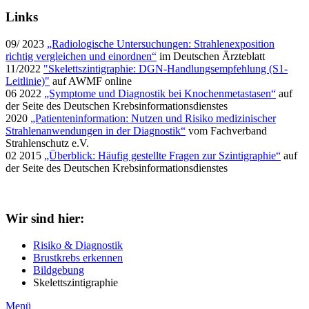
Links
09/ 2023
„Radiologische Untersuchungen: Strahlenexposition
richtig vergleichen und einordnen“
im Deutschen Ärzteblatt
11/2022
"Skelettszintigraphie: DGN-Handlungsempfehlung (S1-
Leitlinie)"
auf AWMF online
06 2022
„Symptome und Diagnostik bei Knochenmetastasen“
auf
der Seite des Deutschen Krebsinformationsdienstes
2020
„Patienteninformation: Nutzen und Risiko medizinischer
Strahlenanwendungen in der Diagnostik“
vom Fachverband
Strahlenschutz e.V.
02 2015
„Überblick: Häufig gestellte Fragen zur Szintigraphie“
auf
der Seite des Deutschen Krebsinformationsdienstes
Wir sind hier:
Risiko & Diagnostik
Brustkrebs erkennen
Bildgebung
Skelettszintigraphie
Menü