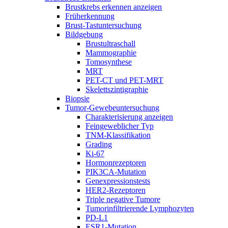
Brustkrebs erkennen anzeigen
Früherkennung
Brust-Tastuntersuchung
Bildgebung
Brustultraschall
Mammographie
Tomosynthese
MRT
PET-CT und PET-MRT
Skelettszintigraphie
Biopsie
Tumor-Gewebeuntersuchung
Charakterisierung anzeigen
Feingeweblicher Typ
TNM-Klassifikation
Grading
Ki-67
Hormonrezeptoren
PIK3CA-Mutation
Genexpressionstests
HER2-Rezeptoren
Triple negative Tumore
Tumorinfiltrierende Lymphozyten
PD-L1
ESR1-Mutation