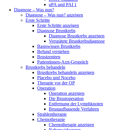
uPA und PAI 1
Diagnose – Was nun?
Diagnose – Was nun? anzeigen
Erste Schritte
Erste Schritte anzeigen
Diagnose Brustkrebs
Diagnose Brustkrebs anzeigen
Verspätete Brustkrebsdiagnose
Basiswissen Brustkrebs
Befund verstehen
Brustzentren
Patientinnen-Arzt-Gespräch
Brustkrebs behandeln
Brustkrebs behandeln anzeigen
Placebo und Nocebo
Therapie vor der OP
Operation
Operation anzeigen
Die Brustoperation
Entfernung der Lymphknoten
Brustaufbauende Verfahren
Strahlentherapie
Chemotherapie
Chemotherapie anzeigen
Nebenwirkungen