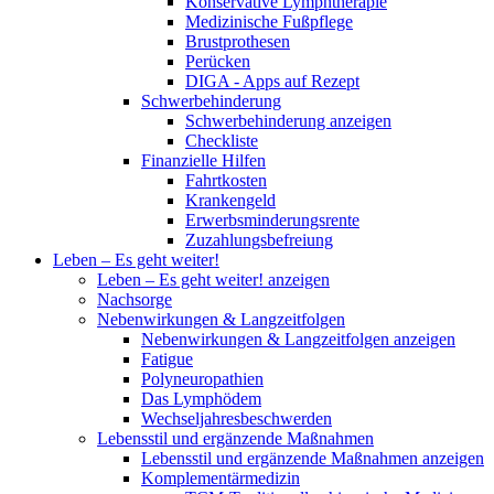
Konservative Lymphtherapie
Medizinische Fußpflege
Brustprothesen
Perücken
DIGA - Apps auf Rezept
Schwerbehinderung
Schwerbehinderung anzeigen
Checkliste
Finanzielle Hilfen
Fahrtkosten
Krankengeld
Erwerbsminderungsrente
Zuzahlungsbefreiung
Leben – Es geht weiter!
Leben – Es geht weiter! anzeigen
Nachsorge
Nebenwirkungen & Langzeitfolgen
Nebenwirkungen & Langzeitfolgen anzeigen
Fatigue
Polyneuropathien
Das Lymphödem
Wechseljahresbeschwerden
Lebensstil und ergänzende Maßnahmen
Lebensstil und ergänzende Maßnahmen anzeigen
Komplementärmedizin