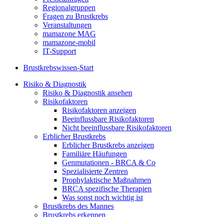
Regionalgruppen
Fragen zu Brustkrebs
Veranstaltungen
mamazone MAG
mamazone-mobil
IT-Support
Brustkrebswissen-Start
Risiko & Diagnostik
Risiko & Diagnostik ansehen
Risikofaktoren
Risikofaktoren anzeigen
Beeinflussbare Risikofaktoren
Nicht beeinflussbare Risikofaktoren
Erblicher Brustkrebs
Erblicher Brustkrebs anzeigen
Familiäre Häufungen
Genmutationen - BRCA & Co
Spezialisierte Zentren
Prophylaktische Maßnahmen
BRCA spezifische Therapien
Was sonst noch wichtig ist
Brustkrebs des Mannes
Brustkrebs erkennen