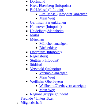
Dortmund
Kreis Ebersberg (Infopoint)
Eifel-Mosel (Infopoint)
Eifel Mosel (Infopoint) anzeigen
Mein Weg
Garmisch-Partenkirchen
Hannover (Infopoint)
Heidelberg-Mannheim
Mainz
München
München anzeigen
Bücherkiste
Oberpfalz (Infopoint)
Regensburg
Stuttgart (Infopoint)
Südtirol
Versmold (Infopoint)
Versmold anzeigen
Mein Weg
Weilheim-Oberbayern
Weilheim-Oberbayern anzeigen
Mein Weg
Regionalgruppe gründen!
Freunde / Unterstützer
Mitgliedschaft