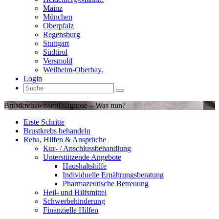
Mainz
München
Oberpfalz
Regensburg
Stuttgart
Südtirol
Versmold
Weilheim-Oberbay.
Login
Brustkrebswissen
Diagnose – Was nun?
Erste Schritte
Brustkrebs behandeln
Reha, Hilfen & Ansprüche
Kur- / Anschlussbehandlung
Unterstützende Angebote
Haushaltshilfe
Individuelle Ernährungsberatung
Pharmazeutische Betreuung
Heil- und Hilfsmittel
Schwerbehinderung
Finanzielle Hilfen