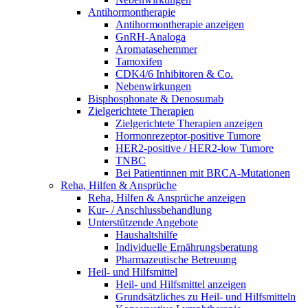
Antihormontherapie
Antihormontherapie anzeigen
GnRH-Analoga
Aromatasehemmer
Tamoxifen
CDK4/6 Inhibitoren & Co.
Nebenwirkungen
Bisphosphonate & Denosumab
Zielgerichtete Therapien
Zielgerichtete Therapien anzeigen
Hormonrezeptor-positive Tumore
HER2-positive / HER2-low Tumore
TNBC
Bei Patientinnen mit BRCA-Mutationen
Reha, Hilfen & Ansprüche
Reha, Hilfen & Ansprüche anzeigen
Kur- / Anschlussbehandlung
Unterstützende Angebote
Haushaltshilfe
Individuelle Ernährungsberatung
Pharmazeutische Betreuung
Heil- und Hilfsmittel
Heil- und Hilfsmittel anzeigen
Grundsätzliches zu Heil- und Hilfsmitteln