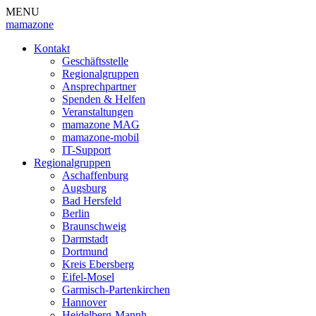
MENU
mamazone
Kontakt
Geschäftsstelle
Regionalgruppen
Ansprechpartner
Spenden & Helfen
Veranstaltungen
mamazone MAG
mamazone-mobil
IT-Support
Regionalgruppen
Aschaffenburg
Augsburg
Bad Hersfeld
Berlin
Braunschweig
Darmstadt
Dortmund
Kreis Ebersberg
Eifel-Mosel
Garmisch-Partenkirchen
Hannover
Heidelberg-Mannh.