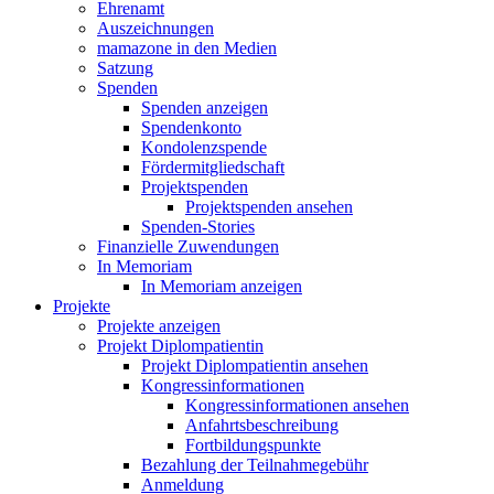
Ehrenamt
Auszeichnungen
mamazone in den Medien
Satzung
Spenden
Spenden anzeigen
Spendenkonto
Kondolenzspende
Fördermitgliedschaft
Projektspenden
Projektspenden ansehen
Spenden-Stories
Finanzielle Zuwendungen
In Memoriam
In Memoriam anzeigen
Projekte
Projekte anzeigen
Projekt Diplompatientin
Projekt Diplompatientin ansehen
Kongressinformationen
Kongressinformationen ansehen
Anfahrtsbeschreibung
Fortbildungspunkte
Bezahlung der Teilnahmegebühr
Anmeldung