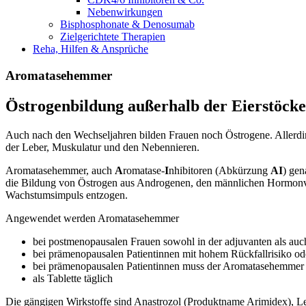
Nebenwirkungen
Bisphosphonate & Denosumab
Zielgerichtete Therapien
Reha, Hilfen & Ansprüche
Aromatasehemmer
Östrogenbildung außerhalb der Eierstöcke
Auch nach den Wechseljahren bilden Frauen noch Östrogene. Allerdin
der Leber, Muskulatur und den Nebennieren.
Aromatasehemmer, auch
A
romatase-
I
nhibitoren (Abkürzung
AI
) gen
die Bildung von Östrogen aus Androgenen, den männlichen Hormonvor
Wachstumsimpuls entzogen.
Angewendet werden Aromatasehemmer
bei postmenopausalen Frauen sowohl in der adjuvanten als auch 
bei prämenopausalen Patientinnen mit hohem Rückfallrisiko o
bei prämenopausalen Patientinnen muss der Aromatasehemme
als Tablette täglich
Die gängigen Wirkstoffe sind Anastrozol (Produktname Arimidex), 