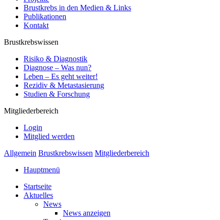
Brustkrebs in den Medien & Links
Publikationen
Kontakt
Brustkrebswissen
Risiko & Diagnostik
Diagnose – Was nun?
Leben – Es geht weiter!
Rezidiv & Metastasierung
Studien & Forschung
Mitgliederbereich
Login
Mitglied werden
Allgemein
Brustkrebswissen
Mitgliederbereich
Hauptmenü
Startseite
Aktuelles
News
News anzeigen