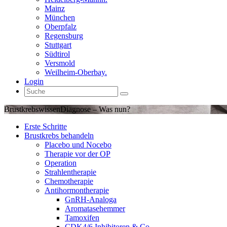
Mainz
München
Oberpfalz
Regensburg
Stuttgart
Südtirol
Versmold
Weilheim-Oberbay.
Login
Brustkrebswissen
Diagnose – Was nun?
Erste Schritte
Brustkrebs behandeln
Placebo und Nocebo
Therapie vor der OP
Operation
Strahlentherapie
Chemotherapie
Antihormontherapie
GnRH-Analoga
Aromatasehemmer
Tamoxifen
CDK4/6 Inhibitoren & Co.