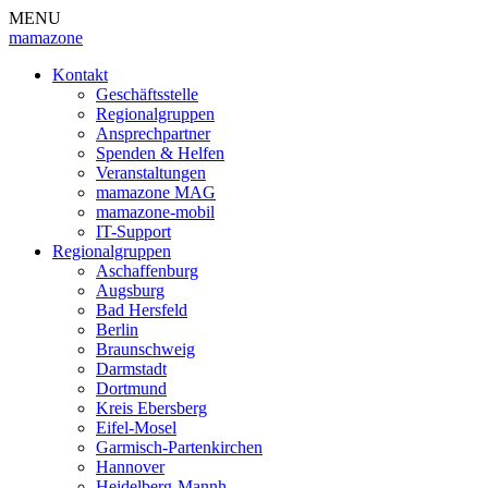
MENU
mamazone
Kontakt
Geschäftsstelle
Regionalgruppen
Ansprechpartner
Spenden & Helfen
Veranstaltungen
mamazone MAG
mamazone-mobil
IT-Support
Regionalgruppen
Aschaffenburg
Augsburg
Bad Hersfeld
Berlin
Braunschweig
Darmstadt
Dortmund
Kreis Ebersberg
Eifel-Mosel
Garmisch-Partenkirchen
Hannover
Heidelberg-Mannh.