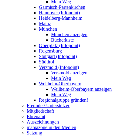
Mein Weg
Garmisch-Partenkirchen
Hannover (Infopoint)
Heidelberg-Mannheim
Mainz
München
München anzeigen
Bücherkiste
Oberpfalz (Infopoint)
Regensburg
Stuttgart (Infopoint)
Südtirol
Versmold (Infopoint)
Versmold anzeigen
Mein Weg
Weilheim-Oberbayern
Weilheim-Oberbayern anzeigen
Mein Weg
Regionalgruppe gründen!
Freunde / Unterstützer
Mitgliedschaft
Ehrenamt
Auszeichnungen
mamazone in den Medien
Satzung