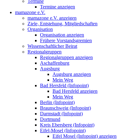
Termine
Termine anzeigen
mamazone e.V.
mamazone e.V. anzeigen
Ziele, Entstehung, Mitgliedschaften
Organisation
Organisation anzeigen
Frühere Vorstandsgremien
Wissenschaftlicher Beirat
Regionalgruppen
Regionalgruppen anzeigen
Aschaffenburg
Augsburg
Augsburg anzeigen
Mein Weg
Bad Hersfeld (Infopoint)
Bad Hersfeld anzeigen
Mein Weg
Berlin (Infopoint)
Braunschweig (Infopoint)
Darmstadt (Infopoint)
Dortmund
Kreis Ebersberg (Infopoint)
Eifel-Mosel (Infopoint)
Eifel Mosel (Infopoint) anzeigen