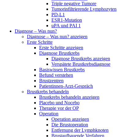
Triple negative Tumore
Tumorinfiltrierende Lymphozyten
PD-L1
ESR1-Mutation
uPA und PAI 1
Diagnose – Was nun?
Diagnose – Was nun? anzeigen
Erste Schritte
Erste Schritte anzeigen
Diagnose Brustkrebs
Diagnose Brustkrebs anzeigen
Verspätete Brustkrebsdiagnose
Basiswissen Brustkrebs
Befund verstehen
Brustzentren
Patientinnen-Arzt-Gespräch
Brustkrebs behandeln
Brustkrebs behandeln anzeigen
Placebo und Nocebo
Therapie vor der OP
Operation
Operation anzeigen
Die Brustoperation
Entfernung der Lymphknoten
Brustaufbauende Verfahren