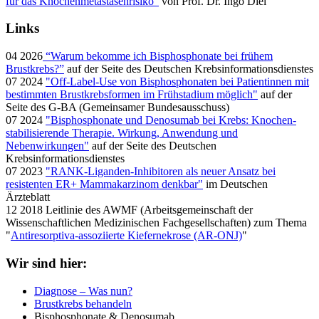
für das Knochenmetastasenrisiko“
von Prof. Dr. Ingo Diel
Links
04 2026
“Warum bekomme ich Bisphosphonate bei frühem
Brustkrebs?”
auf der Seite des Deutschen Krebsinformationsdienstes
07 2024
"Off-Label-Use von Bisphosphonaten bei Patientinnen mit
bestimmten Brustkrebsformen im Frühstadium möglich"
auf der
Seite des G-BA (Gemeinsamer Bundesausschuss)
07 2024
"Bisphosphonate und Denosumab bei Krebs: Knochen-
stabilisierende Therapie. Wirkung, Anwendung und
Nebenwirkungen"
auf der Seite des Deutschen
Krebsinformationsdienstes
07 2023
"RANK-Liganden-Inhibitoren als neuer Ansatz bei
resistenten ER+ Mammakarzinom denkbar"
im Deutschen
Ärzteblatt
12 2018 Leitlinie des AWMF (Arbeitsgemeinschaft der
Wissenschaftlichen Medizinischen Fachgesellschaften) zum Thema
"
Antiresorptiva-assoziierte Kiefernekrose (AR-ONJ)
"
Wir sind hier:
Diagnose – Was nun?
Brustkrebs behandeln
Bisphosphonate & Denosumab