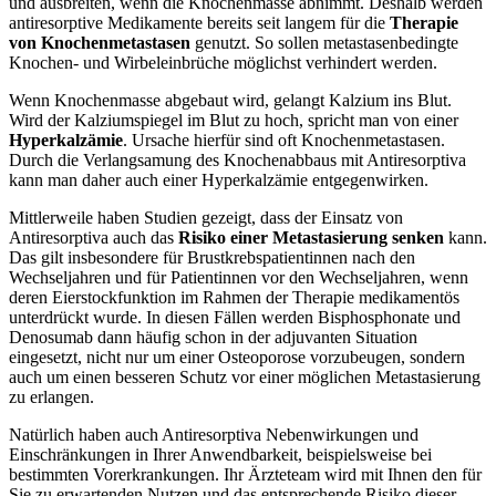
und ausbreiten, wenn die Knochenmasse abnimmt. Deshalb werden
antiresorptive Medikamente bereits seit langem für die
Therapie
von Knochenmetastasen
genutzt. So sollen metastasenbedingte
Knochen- und Wirbeleinbrüche möglichst verhindert werden.
Wenn Knochenmasse abgebaut wird, gelangt Kalzium ins Blut.
Wird der Kalziumspiegel im Blut zu hoch, spricht man von einer
Hyperkalzämie
. Ursache hierfür sind oft Knochenmetastasen.
Durch die Verlangsamung des Knochenabbaus mit Antiresorptiva
kann man daher auch einer Hyperkalzämie entgegenwirken.
Mittlerweile haben Studien gezeigt, dass der Einsatz von
Antiresorptiva auch das
Risiko einer Metastasierung senken
kann.
Das gilt insbesondere für Brustkrebspatientinnen nach den
Wechseljahren und für Patientinnen vor den Wechseljahren, wenn
deren Eierstockfunktion im Rahmen der Therapie medikamentös
unterdrückt wurde. In diesen Fällen werden Bisphosphonate und
Denosumab dann häufig schon in der adjuvanten Situation
eingesetzt, nicht nur um einer Osteoporose vorzubeugen, sondern
auch um einen besseren Schutz vor einer möglichen Metastasierung
zu erlangen.
Natürlich haben auch Antiresorptiva Nebenwirkungen und
Einschränkungen in Ihrer Anwendbarkeit, beispielsweise bei
bestimmten Vorerkrankungen. Ihr Ärzteteam wird mit Ihnen den für
Sie zu erwartenden Nutzen und das entsprechende Risiko dieser