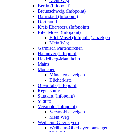
Mein Weg
Berlin (Infopoint)
Braunschweig (Infopoint)
Darmstadt (Infopoint)
Dortmund
Kreis Ebersberg (Infopoint)
Eifel-Mosel (Infopoint)
Eifel Mosel (Infopoint) anzeigen
Mein Weg
Garmisch-Partenkirchen
Hannover (Infopoint)
Heidelberg-Mannheim
Mainz
München
München anzeigen
Bücherkiste
Oberpfalz (Infopoint)
Regensburg
Stuttgart (Infopoint)
Südtirol
Versmold (Infopoint)
Versmold anzeigen
Mein Weg
Weilheim-Oberbayern
Weilheim-Oberbayern anzeigen