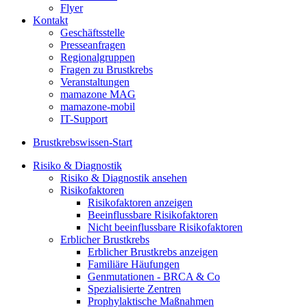
Flyer
Kontakt
Geschäftsstelle
Presseanfragen
Regionalgruppen
Fragen zu Brustkrebs
Veranstaltungen
mamazone MAG
mamazone-mobil
IT-Support
Brustkrebswissen-Start
Risiko & Diagnostik
Risiko & Diagnostik ansehen
Risikofaktoren
Risikofaktoren anzeigen
Beeinflussbare Risikofaktoren
Nicht beeinflussbare Risikofaktoren
Erblicher Brustkrebs
Erblicher Brustkrebs anzeigen
Familiäre Häufungen
Genmutationen - BRCA & Co
Spezialisierte Zentren
Prophylaktische Maßnahmen