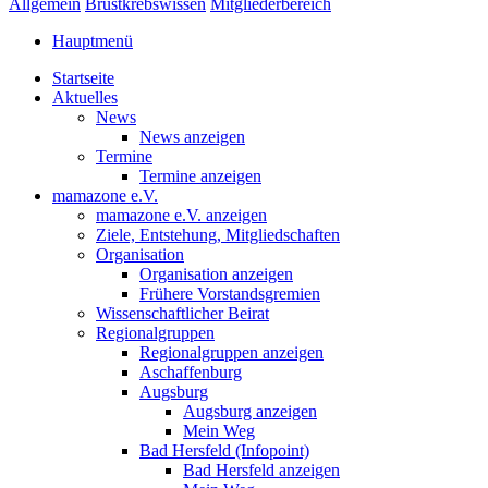
Allgemein
Brustkrebswissen
Mitgliederbereich
Hauptmenü
Startseite
Aktuelles
News
News anzeigen
Termine
Termine anzeigen
mamazone e.V.
mamazone e.V. anzeigen
Ziele, Entstehung, Mitgliedschaften
Organisation
Organisation anzeigen
Frühere Vorstandsgremien
Wissenschaftlicher Beirat
Regionalgruppen
Regionalgruppen anzeigen
Aschaffenburg
Augsburg
Augsburg anzeigen
Mein Weg
Bad Hersfeld (Infopoint)
Bad Hersfeld anzeigen