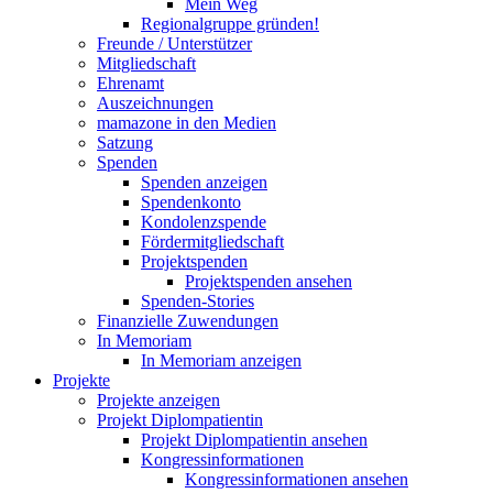
Mein Weg
Regionalgruppe gründen!
Freunde / Unterstützer
Mitgliedschaft
Ehrenamt
Auszeichnungen
mamazone in den Medien
Satzung
Spenden
Spenden anzeigen
Spendenkonto
Kondolenzspende
Fördermitgliedschaft
Projektspenden
Projektspenden ansehen
Spenden-Stories
Finanzielle Zuwendungen
In Memoriam
In Memoriam anzeigen
Projekte
Projekte anzeigen
Projekt Diplompatientin
Projekt Diplompatientin ansehen
Kongressinformationen
Kongressinformationen ansehen