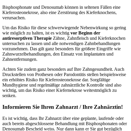
Bisphosphonate und Denosumab können in seltenen Fällen eine
Kieferosteonekrose, also eine Zerstörung des Kieferknochens,
verursachen.
Um das Risiko für diese schwerwiegende Nebenwirkung so gering
wie möglich zu halten, ist es wichtig
vor Beginn der
antiresorptiven Therapie
Zähne, Zahnfleisch und Kieferknochen
untersuchen zu lassen und
alle notwendigen Zahnbehandlungen
vorzunehmen. Das gilt ganz besonders für größere Eingriffe wie
Zahnwurzelbehandlungen, den Einsatz von Implantaten und
Zahnentfernungen.
Achten Sie zudem ganz besonders auf Ihre Zahngesundheit. Auch
Druckstellen von Prothesen oder Parodontitis stellen beispielsweise
ein erhöhtes Risiko für Kieferosteonekrose dar. Sorgfältige
Mundhygiene und regelmäßige zahnärztliche Kontrolle sind also
wichtig, um das Risiko einer Kiefernekrose weitestmöglich zu
senken.
Informieren Sie Ihren Zahnarzt / Ihre Zahnärztin!
Es ist wichtig, dass Ihr Zahnarzt über eine geplante, laufende oder
auch bereits abgeschlossene Behandlung mit Bisphosphonaten oder
Denosumab Bescheid weiss. Nur dann kann er Sie gut bezüglich