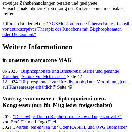
etwaiger Zahnbehandlungen beraten und geeignete
Vorsichtsmaßnahmen zur Senkung des Kieferosteonekroserisikos
treffen.
Hilfreich ist hierbei der
"AGSMO-Laufzettel: Überweisung / Konsil
vor antiresorptiver Therapie des Knochens mit Bisphosphonaten
oder Denosumab"
Weitere Informationen
in unserem mamazone MAG
06 2025
"Bisphosphonate und Brustkrebs: Starke und gesunde
Knochen, Schutz vor Metastasen"
Seite 42
12 2024
"Bisphosphonate zur Rezidivprophylaxe: Verordnung jetzt
auf Kassenrezept erhältlich!"
Seite 49
Vorträge von unseren Diplompatientinnen-
Kongressen (nur für Mitglieder freigeschaltet)
2022
"Das ewige Thema Bisphosphonate - wie lange sinnvoll?"
von Prof. Dr. med. Ingo Diel
2021
„Warten, bis es weh tut? Oder RANKL und OPG-Biomarker