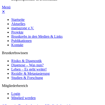
Menü
✕
Startseite
Aktuelles
mamazone e.V.
Projekte
Brustkrebs in den Medien & Links
Publikationen
Kontakt
Brustkrebswissen
Risiko & Diagnostik
Diagnose – Was nun?
Leben – Es geht weiter!
Rezidiv & Metastasierung
Studien & Forschung
Mitgliederbereich
Login
Mitglied werden