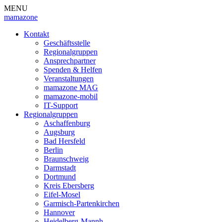
MENU
mamazone
Kontakt
Geschäftsstelle
Regionalgruppen
Ansprechpartner
Spenden & Helfen
Veranstaltungen
mamazone MAG
mamazone-mobil
IT-Support
Regionalgruppen
Aschaffenburg
Augsburg
Bad Hersfeld
Berlin
Braunschweig
Darmstadt
Dortmund
Kreis Ebersberg
Eifel-Mosel
Garmisch-Partenkirchen
Hannover
Heidelberg-Mannh.