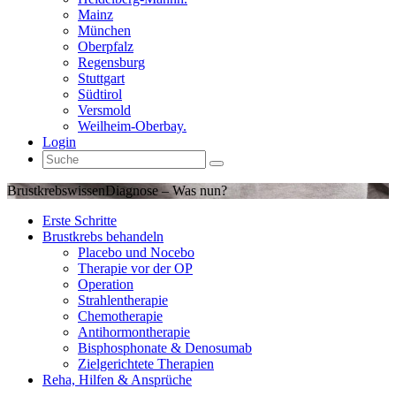
Mainz
München
Oberpfalz
Regensburg
Stuttgart
Südtirol
Versmold
Weilheim-Oberbay.
Login
Brustkrebswissen
Diagnose – Was nun?
Erste Schritte
Brustkrebs behandeln
Placebo und Nocebo
Therapie vor der OP
Operation
Strahlentherapie
Chemotherapie
Antihormontherapie
Bisphosphonate & Denosumab
Zielgerichtete Therapien
Reha, Hilfen & Ansprüche