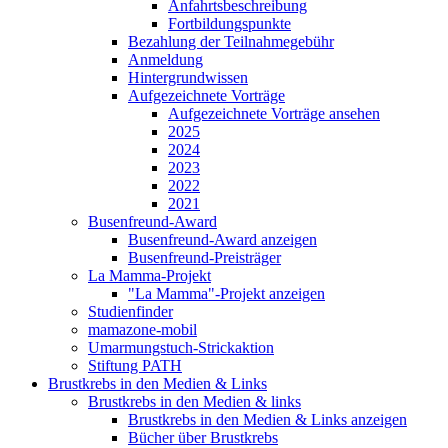
Anfahrtsbeschreibung
Fortbildungspunkte
Bezahlung der Teilnahmegebühr
Anmeldung
Hintergrundwissen
Aufgezeichnete Vorträge
Aufgezeichnete Vorträge ansehen
2025
2024
2023
2022
2021
Busenfreund-Award
Busenfreund-Award anzeigen
Busenfreund-Preisträger
La Mamma-Projekt
"La Mamma"-Projekt anzeigen
Studienfinder
mamazone-mobil
Umarmungstuch-Strickaktion
Stiftung PATH
Brustkrebs in den Medien & Links
Brustkrebs in den Medien & links
Brustkrebs in den Medien & Links anzeigen
Bücher über Brustkrebs