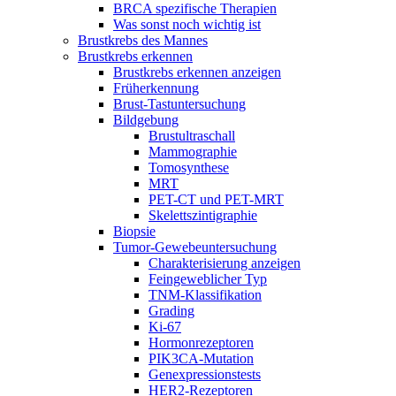
BRCA spezifische Therapien
Was sonst noch wichtig ist
Brustkrebs des Mannes
Brustkrebs erkennen
Brustkrebs erkennen anzeigen
Früherkennung
Brust-Tastuntersuchung
Bildgebung
Brustultraschall
Mammographie
Tomosynthese
MRT
PET-CT und PET-MRT
Skelettszintigraphie
Biopsie
Tumor-Gewebeuntersuchung
Charakterisierung anzeigen
Feingeweblicher Typ
TNM-Klassifikation
Grading
Ki-67
Hormonrezeptoren
PIK3CA-Mutation
Genexpressionstests
HER2-Rezeptoren