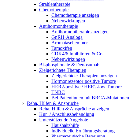
Strahlentherapie
Chemotherapie
Chemotherapie anzeigen
Nebenwirkungen
Antihormontherapie
Antihormontherapie anzeigen
GnRH-Analoga
Aromatasehemmer
Tamoxifen
CDK4/6 Inhibitoren & Co.
Nebenwirkungen
Bisphosphonate & Denosumab
Zielgerichtete Therapien
Zielgerichtete Therapien anzeigen
Hormonrezeptor-positive Tumore
HER2-positive / HER2-low Tumore
TNBC
Bei Patientinnen mit BRCA-Mutationen
Reha, Hilfen & Ansprüche
Reha, Hilfen & Ansprüche anzeigen
Kur- / Anschlussbehandlung
Unterstützende Angebote
Haushaltshilfe
Individuelle Ernährungsberatung
Pharmazeutische Betreuung