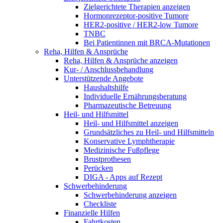
Zielgerichtete Therapien anzeigen
Hormonrezeptor-positive Tumore
HER2-positive / HER2-low Tumore
TNBC
Bei Patientinnen mit BRCA-Mutationen
Reha, Hilfen & Ansprüche
Reha, Hilfen & Ansprüche anzeigen
Kur- / Anschlussbehandlung
Unterstützende Angebote
Haushaltshilfe
Individuelle Ernährungsberatung
Pharmazeutische Betreuung
Heil- und Hilfsmittel
Heil- und Hilfsmittel anzeigen
Grundsätzliches zu Heil- und Hilfsmitteln
Konservative Lymphtherapie
Medizinische Fußpflege
Brustprothesen
Perücken
DIGA - Apps auf Rezept
Schwerbehinderung
Schwerbehinderung anzeigen
Checkliste
Finanzielle Hilfen
Fahrtkosten