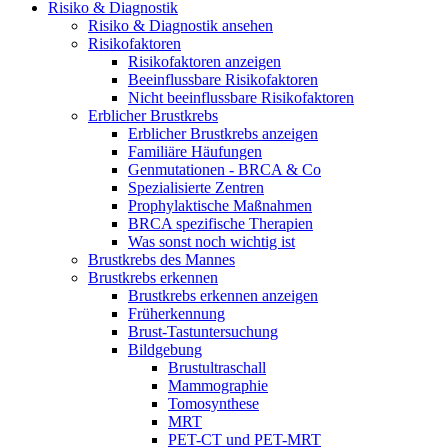
Risiko & Diagnostik
Risiko & Diagnostik ansehen
Risikofaktoren
Risikofaktoren anzeigen
Beeinflussbare Risikofaktoren
Nicht beeinflussbare Risikofaktoren
Erblicher Brustkrebs
Erblicher Brustkrebs anzeigen
Familiäre Häufungen
Genmutationen - BRCA & Co
Spezialisierte Zentren
Prophylaktische Maßnahmen
BRCA spezifische Therapien
Was sonst noch wichtig ist
Brustkrebs des Mannes
Brustkrebs erkennen
Brustkrebs erkennen anzeigen
Früherkennung
Brust-Tastuntersuchung
Bildgebung
Brustultraschall
Mammographie
Tomosynthese
MRT
PET-CT und PET-MRT