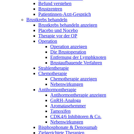
Befund verstehen
Brustzentren
Patientinnen-Arzt-Gespräch
Brustkrebs behandeln
Brustkrebs behandeln anzeigen
Placebo und Nocebo
Therapie vor der OP
Operation
Operation anzeigen
Die Brustoperation
Entfernung der Lymphknoten
Brustaufbauende Verfahren
Strahlentherapie
Chemotherapie
Chemotherapie anzeigen
Nebenwirkungen
Antihormontherapie
Antihormontherapie anzeigen
GnRH-Analoga
Aromatasehemmer
Tamoxifen
CDK4/6 Inhibitoren & Co.
Nebenwirkungen
Bisphosphonate & Denosumab
Zielgerichtete Therapien