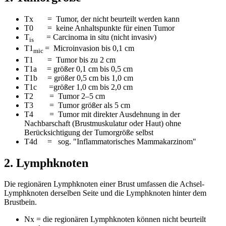
Tx = Tumor, der nicht beurteilt werden kann
T0 = keine Anhaltspunkte für einen Tumor
T
= Carcinoma in situ (nicht invasiv)
is
T1
= Microinvasion bis 0,1 cm
mic
T1 = Tumor bis zu 2 cm
T1a = größer 0,1 cm bis 0,5 cm
T1b = größer 0,5 cm bis 1,0 cm
T1c =größer 1,0 cm bis 2,0 cm
T2 = Tumor 2–5 cm
T3 = Tumor größer als 5 cm
T4 = Tumor mit direkter Ausdehnung in der
Nachbarschaft (Brustmuskulatur oder Haut) ohne
Berücksichtigung der Tumorgröße selbst
T4d = sog. "Inflammatorisches Mammakarzinom"
2. Lymphknoten
Die regionären Lymphknoten einer Brust umfassen die Achsel-
Lymphknoten derselben Seite und die Lymphknoten hinter dem
Brustbein.
Nx = die regionären Lymphknoten können nicht beurteilt