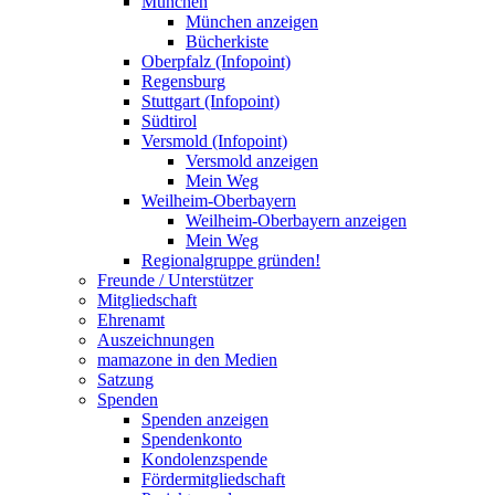
München
München anzeigen
Bücherkiste
Oberpfalz (Infopoint)
Regensburg
Stuttgart (Infopoint)
Südtirol
Versmold (Infopoint)
Versmold anzeigen
Mein Weg
Weilheim-Oberbayern
Weilheim-Oberbayern anzeigen
Mein Weg
Regionalgruppe gründen!
Freunde / Unterstützer
Mitgliedschaft
Ehrenamt
Auszeichnungen
mamazone in den Medien
Satzung
Spenden
Spenden anzeigen
Spendenkonto
Kondolenzspende
Fördermitgliedschaft