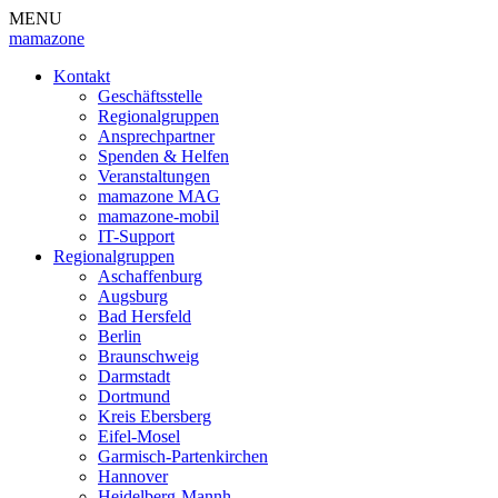
MENU
mamazone
Kontakt
Geschäftsstelle
Regionalgruppen
Ansprechpartner
Spenden & Helfen
Veranstaltungen
mamazone MAG
mamazone-mobil
IT-Support
Regionalgruppen
Aschaffenburg
Augsburg
Bad Hersfeld
Berlin
Braunschweig
Darmstadt
Dortmund
Kreis Ebersberg
Eifel-Mosel
Garmisch-Partenkirchen
Hannover
Heidelberg-Mannh.