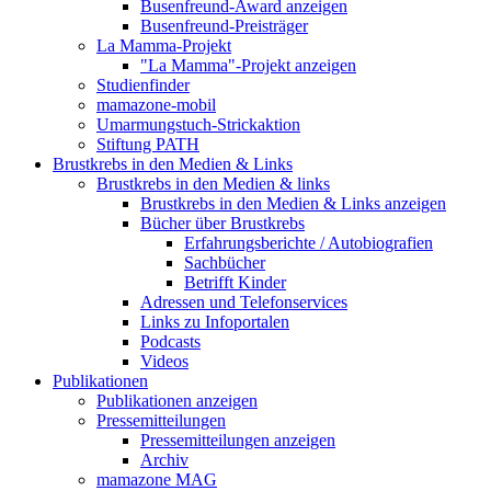
Busenfreund-Award anzeigen
Busenfreund-Preisträger
La Mamma-Projekt
"La Mamma"-Projekt anzeigen
Studienfinder
mamazone-mobil
Umarmungstuch-Strickaktion
Stiftung PATH
Brustkrebs in den Medien & Links
Brustkrebs in den Medien & links
Brustkrebs in den Medien & Links anzeigen
Bücher über Brustkrebs
Erfahrungsberichte / Autobiografien
Sachbücher
Betrifft Kinder
Adressen und Telefonservices
Links zu Infoportalen
Podcasts
Videos
Publikationen
Publikationen anzeigen
Pressemitteilungen
Pressemitteilungen anzeigen
Archiv
mamazone MAG