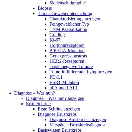
Skelettszintigraphie
Biopsie
Tumor-Gewebeuntersuchung
Charakterisierung anzeigen
Feingeweblicher Typ
TNM-Klassifikation
Grading
Ki-67
Hormonrezeptoren
PIK3CA-Mutation
Genexpressionstests
HER2-Rezeptoren
Triple negative Tumore
Tumorinfiltrierende Lymphozyten
PD-L1
ESR1-Mutation
uPA und PAI 1
Diagnose – Was nun?
Diagnose – Was nun? anzeigen
Erste Schritte
Erste Schritte anzeigen
Diagnose Brustkrebs
Diagnose Brustkrebs anzeigen
Verspätete Brustkrebsdiagnose
Basiswissen Brustkrebs