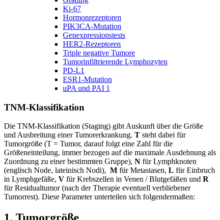
Ki-67
Hormonrezeptoren
PIK3CA-Mutation
Genexpressionstests
HER2-Rezeptoren
Triple negative Tumore
Tumorinfiltrierende Lymphozyten
PD-L1
ESR1-Mutation
uPA und PAI 1
TNM-Klassifikation
Die TNM-Klassifikation (Staging) gibt Auskunft über die Größe
und Ausbreitung einer Tumorerkrankung.
T
steht dabei für
Tumorgröße (T = Tumor, darauf folgt eine Zahl für die
Größeneinteilung, immer bezogen auf die maximale Ausdehnung als
Zuordnung zu einer bestimmten Gruppe),
N
für Lymphknoten
(englisch Node, lateinisch Nodi),
M
für Metastasen,
L
für Einbruch
in Lymphgefäße,
V
für Krebszellen in Venen / Blutgefäßen und
R
für Residualtumor (nach der Therapie eventuell verbliebener
Tumorrest). Diese Parameter unterteilen sich folgendermaßen:
1. Tumorgröße