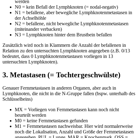
werden
N0 = kein Befall der Lymphknoten (= nodal-negativ)
N1 = befallene, aber bewegliche Lymphknotenmetastasen in
der Achselhöhle
N2 = befallene, nicht bewegliche Lymphknotenmetastasen
(miteinander verbacken)
N3 = Lymphknoten hinter dem Brustbein befallen
Zusätzlich wird noch in Klammern die Anzahl der befallenen in
Relation zu den untersuchten Lymphknoten angegeben (z.B. 0/13
bedeutet, dass 0 Lymphknotenmetastasen vorliegen in 13
untersuchten Lymphknoten).
3. Metastasen (= Tochtergeschwülste)
Genauer Fernmetastasen in anderen Organen, aber auch in
Lymphknoten, die nicht in die N-Gruppe fallen (bspw. unterhalb des
Schlüsselbeins)
MX = Vorliegen von Fernmetastasen kann noch nicht
beurteilt werden
M0 = keine Fernmetastasen gefunden
M1 = Fernmetastasen nachweisbar. Hier wird normalerweise
noch die Lokalisation, Anzahl und Größe der Fernmetastasen
angegeben. PUL = Lunge, MAR = Knochenmark, OSS =