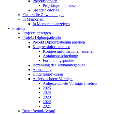
Projektspenden
Projektspenden ansehen
Spenden-Stories
Finanzielle Zuwendungen
In Memoriam
In Memoriam anzeigen
Projekte
Projekte anzeigen
Projekt Diplompatientin
Projekt Diplompatientin ansehen
Kongressinformationen
Kongressinformationen ansehen
Anfahrtsbeschreibung
Fortbildungspunkte
Bezahlung der Teilnahmegebühr
Anmeldung
Hintergrundwissen
Aufgezeichnete Vorträge
Aufgezeichnete Vorträge ansehen
2025
2024
2023
2022
2021
Busenfreund-Award