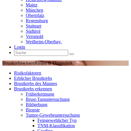
Mainz
München
Oberpfalz
Regensburg
Stuttgart
Südtirol
Versmold
Weilheim-Oberbay.
Login
Brustkrebswissen
Risiko & Diagnostik
Risikofaktoren
Erblicher Brustkrebs
Brustkrebs des Mannes
Brustkrebs erkennen
Früherkennung
Brust-Tastuntersuchung
Bildgebung
Biopsie
Tumor-Gewebeuntersuchung
Feingeweblicher Typ
TNM-Klassifikation
Grading