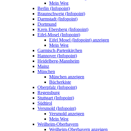
Mein Weg
Berlin (Infopoint)
Braunschweig (Infopoint)
Darmstadt (Infopoint)
Dortmund
Kreis Ebersberg (Infopoint)
Eifel-Mosel (Infopoint)
Eifel Mosel (Infopoint) anzeigen
Mein Weg
Garmisch-Partenkirchen
Hannover (Infopoint)
Heidelberg-Mannheim
Mainz
München
München anzeigen
Bücherkiste
Oberpfalz (Infopoint)
Regensburg
Stuttgart (Infopoint)
Südtirol
Versmold (Infopoint)
Versmold anzeigen
Mein Weg
Weilheim-Oberbayern
Weilheim-Oberbayern anzeigen