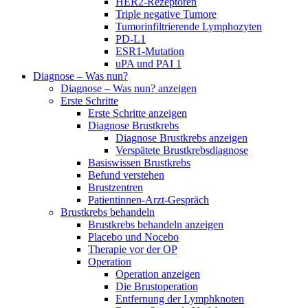
HER2-Rezeptoren
Triple negative Tumore
Tumorinfiltrierende Lymphozyten
PD-L1
ESR1-Mutation
uPA und PAI 1
Diagnose – Was nun?
Diagnose – Was nun? anzeigen
Erste Schritte
Erste Schritte anzeigen
Diagnose Brustkrebs
Diagnose Brustkrebs anzeigen
Verspätete Brustkrebsdiagnose
Basiswissen Brustkrebs
Befund verstehen
Brustzentren
Patientinnen-Arzt-Gespräch
Brustkrebs behandeln
Brustkrebs behandeln anzeigen
Placebo und Nocebo
Therapie vor der OP
Operation
Operation anzeigen
Die Brustoperation
Entfernung der Lymphknoten