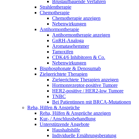
Brustaufbauende Verfahren
Strahlentherapie
Chemotherapie
Chemotherapie anzeigen
Nebenwirkungen
Antihormontherapie
Antihormontherapie anzeigen
GnRH-Analoga
Aromatasehemmer
Tamoxifen
CDK4/6 Inhibitoren & Co.
Nebenwirkungen
Bisphosphonate & Denosumab
Zielgerichtete Therapien
Zielgerichtete Therapien anzeigen
Hormonrezeptor-positive Tumore
HER2-positive / HER2-low Tumore
TNBC
Bei Patientinnen mit BRCA-Mutationen
Reha, Hilfen & Ansprüche
Reha, Hilfen & Ansprüche anzeigen
Kur- / Anschlussbehandlung
Unterstützende Angebote
Haushaltshilfe
Individuelle Ernährungsberatung