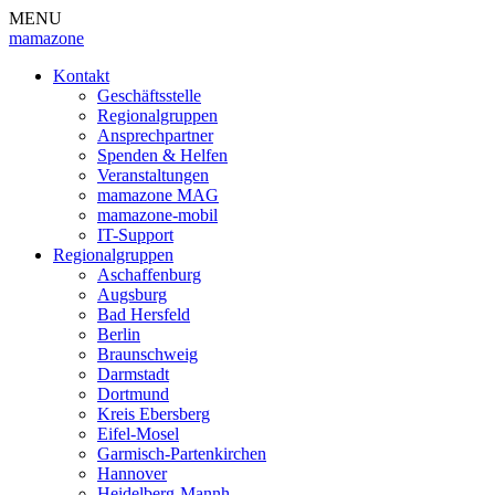
MENU
mamazone
Kontakt
Geschäftsstelle
Regionalgruppen
Ansprechpartner
Spenden & Helfen
Veranstaltungen
mamazone MAG
mamazone-mobil
IT-Support
Regionalgruppen
Aschaffenburg
Augsburg
Bad Hersfeld
Berlin
Braunschweig
Darmstadt
Dortmund
Kreis Ebersberg
Eifel-Mosel
Garmisch-Partenkirchen
Hannover
Heidelberg-Mannh.