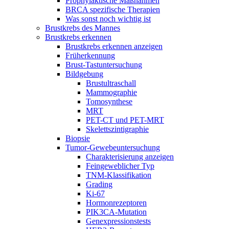
Prophylaktische Maßnahmen
BRCA spezifische Therapien
Was sonst noch wichtig ist
Brustkrebs des Mannes
Brustkrebs erkennen
Brustkrebs erkennen anzeigen
Früherkennung
Brust-Tastuntersuchung
Bildgebung
Brustultraschall
Mammographie
Tomosynthese
MRT
PET-CT und PET-MRT
Skelettszintigraphie
Biopsie
Tumor-Gewebeuntersuchung
Charakterisierung anzeigen
Feingeweblicher Typ
TNM-Klassifikation
Grading
Ki-67
Hormonrezeptoren
PIK3CA-Mutation
Genexpressionstests