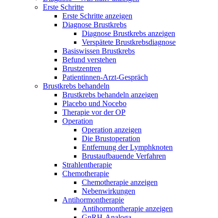
Erste Schritte
Erste Schritte anzeigen
Diagnose Brustkrebs
Diagnose Brustkrebs anzeigen
Verspätete Brustkrebsdiagnose
Basiswissen Brustkrebs
Befund verstehen
Brustzentren
Patientinnen-Arzt-Gespräch
Brustkrebs behandeln
Brustkrebs behandeln anzeigen
Placebo und Nocebo
Therapie vor der OP
Operation
Operation anzeigen
Die Brustoperation
Entfernung der Lymphknoten
Brustaufbauende Verfahren
Strahlentherapie
Chemotherapie
Chemotherapie anzeigen
Nebenwirkungen
Antihormontherapie
Antihormontherapie anzeigen
GnRH-Analoga