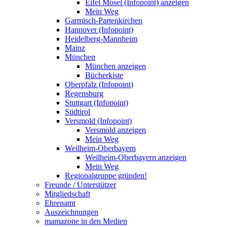
Eifel Mosel (Infopoint) anzeigen
Mein Weg
Garmisch-Partenkirchen
Hannover (Infopoint)
Heidelberg-Mannheim
Mainz
München
München anzeigen
Bücherkiste
Oberpfalz (Infopoint)
Regensburg
Stuttgart (Infopoint)
Südtirol
Versmold (Infopoint)
Versmold anzeigen
Mein Weg
Weilheim-Oberbayern
Weilheim-Oberbayern anzeigen
Mein Weg
Regionalgruppe gründen!
Freunde / Unterstützer
Mitgliedschaft
Ehrenamt
Auszeichnungen
mamazone in den Medien