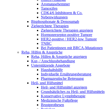
Aromatasehemmer
Tamoxifen
CDK4/6 Inhibitoren & Co.
Nebenwirkungen
Bisphosphonate & Denosumab
Zielgerichtete Therapien
Zielgerichtete Therapien anzeigen
Hormonrezeptor-positive Tumore
HER2-positive / HER2-low Tumore
TNBC
Bei Patientinnen mit BRCA-Mutationen
Reha, Hilfen & Ansprüche
Reha, Hilfen & Ansprüche anzeigen
Kur- / Anschlussbehandlung
Unterstützende Angebote
Haushaltshilfe
Individuelle Ernährungsberatung
Pharmazeutische Betreuung
Heil- und Hilfsmittel
Heil- und Hilfsmittel anzeigen
Grundsätzliches zu Heil- und Hilfsmitteln
Konservative Lymphtherapie
Medizinische Fußpflege
Brustprothesen