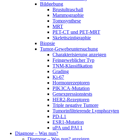
Bildgebung
Brustultraschall
Mammographie
Tomosynthese
MRT
PET-CT und PET-MRT
Skelettszintigraphie
Biopsie
Tumor-Gewebeuntersuchung
Charakterisierung anzeigen
Feingeweblicher Typ
TNM-Klassifikation
Grading
Ki-67
Hormonrezeptoren
PIK3CA-Mutation
Genexpressionstests
HER2-Rezeptoren
Triple negative Tumore
Tumorinfiltrierende Lymphozyten
PD-L1
ESR1-Mutation
uPA und PAI 1
Diagnose – Was nun?
Diagnose – Was nun? anzeigen