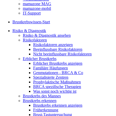
mamazone MAG
mamazone-mobil
IT-Support
Brustkrebswissen-Start
Risiko & Diagnostik
Risiko & Diagnostik ansehen
Risikofaktoren
Risikofaktoren anzeigen
Beeinflussbare Risikofaktoren
Nicht beeinflussbare Risikofaktoren
Erblicher Brustkrebs
Erblicher Brustkrebs anzeigen
Familiäre Häufungen
Genmutationen - BRCA & Co
Spezialisierte Zentren
Prophylaktische Maßnahmen
BRCA spezifische Therapien
Was sonst noch wichtig ist
Brustkrebs des Mannes
Brustkrebs erkennen
Brustkrebs erkennen anzeigen
Früherkennung
Brust-Tastuntersuchung