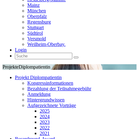
Mainz
München
Oberpfalz
Regensburg
Stuttgart
Südtirol
Versmold
Weilheim-Oberbay.
Login
Projekte
Diplompatientin
Projekt Diplompatientin
Kongressinformationen
Bezahlung der Teilnahmegebühr
Anmeldung
Hintergrundwissen
Aufgezeichnete Vorträge
2025
2024
2023
2022
2021
Busenfreund-Award