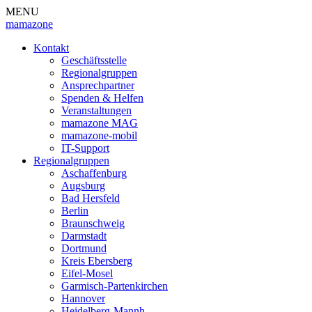
MENU
mamazone
Kontakt
Geschäftsstelle
Regionalgruppen
Ansprechpartner
Spenden & Helfen
Veranstaltungen
mamazone MAG
mamazone-mobil
IT-Support
Regionalgruppen
Aschaffenburg
Augsburg
Bad Hersfeld
Berlin
Braunschweig
Darmstadt
Dortmund
Kreis Ebersberg
Eifel-Mosel
Garmisch-Partenkirchen
Hannover
Heidelberg-Mannh.