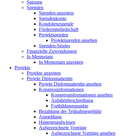
Satzung
Spenden
Spenden anzeigen
Spendenkonto
Kondolenzspende
Fördermitgliedschaft
Projektspenden
Projektspenden ansehen
Spenden-Stories
Finanzielle Zuwendungen
In Memoriam
In Memoriam anzeigen
Projekte
Projekte anzeigen
Projekt Diplompatientin
Projekt Diplompatientin ansehen
Kongressinformationen
Kongressinformationen ansehen
Anfahrtsbeschreibung
Fortbildungspunkte
Bezahlung der Teilnahmegebühr
Anmeldung
Hintergrundwissen
Aufgezeichnete Vorträge
Aufgezeichnete Vorträge ansehen