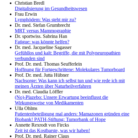
Christian Bredl
Digitalisierung im Gesundheitswesen
Frau Erwin
Lymphödem: Was steht mir zu?
Dr. med. Stefan Grumbrecht
MRT versus Mammographie
Dr. sportwiss. Sabrina Han
Fatigue: was könnte helfen?
Dr. med. Jacqueline Sagasser
Gefühllos und kalt: Begriffe, die mit Polyneuropathien
verbunden sind
Prof. Dr. med. Thomas Seufferlein
Hoffnung für Fortgeschrittene: Molekulares Tumorboard
Prof. Dr. med. Jutta Hübner
Nachsorge: Was kann ich selbst tun und wie rede ich mit
meinen Ärzten über Naturheilverfahren
Dr. med. Claudia Löffler
(No)-Plazebo: Unsere Erwartung beeinflusst die
Wirkungsweise von Medikamenten
Ulla Ohlms
Patientenbeteiligung mal anders: Mamazonen gründen eine
Biobank! PATH-Stiftung: Tumorbank of Hope
Annette Rexrodt von Fircks
Zeit ist das Kostbarste, was wir haben!
Prof. Dr. med. Rainer Claus