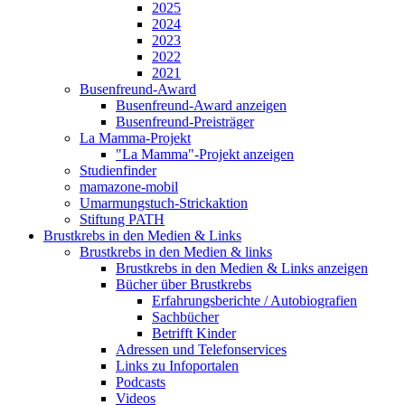
2025
2024
2023
2022
2021
Busenfreund-Award
Busenfreund-Award anzeigen
Busenfreund-Preisträger
La Mamma-Projekt
"La Mamma"-Projekt anzeigen
Studienfinder
mamazone-mobil
Umarmungstuch-Strickaktion
Stiftung PATH
Brustkrebs in den Medien & Links
Brustkrebs in den Medien & links
Brustkrebs in den Medien & Links anzeigen
Bücher über Brustkrebs
Erfahrungsberichte / Autobiografien
Sachbücher
Betrifft Kinder
Adressen und Telefonservices
Links zu Infoportalen
Podcasts
Videos