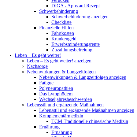
Perücken
DIGA - Apps auf Rezept
Schwerbehinderung
Schwerbehinderung anzeigen
Checkliste
Finanzielle Hilfen
Fahrtkosten
Krankengeld
Erwerbsminderungsrente
Zuzahlungsbefreiung
Leben – Es geht weiter!
Leben – Es geht weiter! anzeigen
Nachsorge
Nebenwirkungen & Langzeitfolgen
Nebenwirkungen & Langzeitfolgen anzeigen
Fatigue
Polyneuropathien
Das Lymphödem
Wechseljahresbeschwerden
Lebensstil und ergänzende Maßnahmen
Lebensstil und ergänzende Maßnahmen anzeigen
Komplementärmedizin
TCM-Traditionelle chinesische Medizin
Ernährung
Ernährung