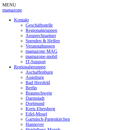
MENU
mamazone
Kontakt
Geschäftsstelle
Regionalgruppen
Ansprechpartner
Spenden & Helfen
Veranstaltungen
mamazone MAG
mamazone-mobil
IT-Support
Regionalgruppen
Aschaffenburg
Augsburg
Bad Hersfeld
Berlin
Braunschweig
Darmstadt
Dortmund
Kreis Ebersberg
Eifel-Mosel
Garmisch-Partenkirchen
Hannover
Heidelberg-Mannh.