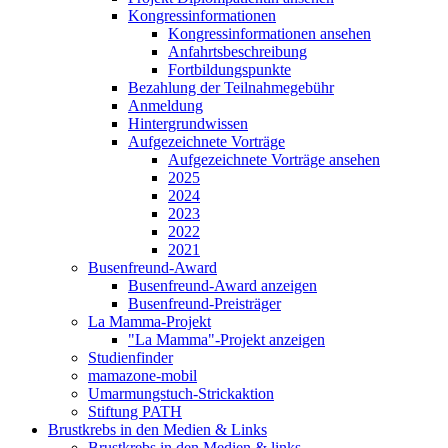
Kongressinformationen
Kongressinformationen ansehen
Anfahrtsbeschreibung
Fortbildungspunkte
Bezahlung der Teilnahmegebühr
Anmeldung
Hintergrundwissen
Aufgezeichnete Vorträge
Aufgezeichnete Vorträge ansehen
2025
2024
2023
2022
2021
Busenfreund-Award
Busenfreund-Award anzeigen
Busenfreund-Preisträger
La Mamma-Projekt
"La Mamma"-Projekt anzeigen
Studienfinder
mamazone-mobil
Umarmungstuch-Strickaktion
Stiftung PATH
Brustkrebs in den Medien & Links
Brustkrebs in den Medien & links