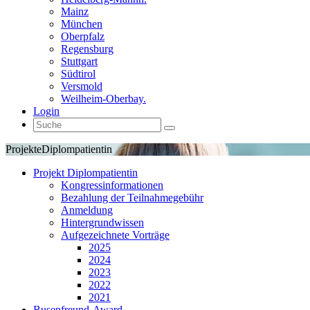
Mainz
München
Oberpfalz
Regensburg
Stuttgart
Südtirol
Versmold
Weilheim-Oberbay.
Login
Projekte
Diplompatientin
Projekt Diplompatientin
Kongressinformationen
Bezahlung der Teilnahmegebühr
Anmeldung
Hintergrundwissen
Aufgezeichnete Vorträge
2025
2024
2023
2022
2021
Busenfreund-Award