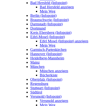
Bad Hersfeld (Infopoint)
Bad Hersfeld anzeigen
Mein Weg
Berlin (Infopoint)
Braunschweig (Infopoint)
Darmstadt (Infopoint)
Dortmund
Kreis Ebersberg (Infopoint)
Eifel-Mosel (Infopoint)
Eifel Mosel (Infopoint) anzeigen
Mein Weg
Garmisch-Partenkirchen
Hannover (Infopoint)
Heidelberg-Mannheim
Mainz
München
München anzeigen
Bücherkiste
Oberpfalz (Infopoint)
Regensburg
Stuttgart (Infopoint)
Südtirol
Versmold (Infopoint)
Versmold anzeigen
Mein Weg