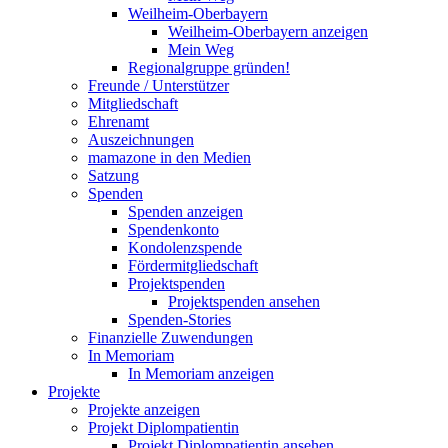
Weilheim-Oberbayern
Weilheim-Oberbayern anzeigen
Mein Weg
Regionalgruppe gründen!
Freunde / Unterstützer
Mitgliedschaft
Ehrenamt
Auszeichnungen
mamazone in den Medien
Satzung
Spenden
Spenden anzeigen
Spendenkonto
Kondolenzspende
Fördermitgliedschaft
Projektspenden
Projektspenden ansehen
Spenden-Stories
Finanzielle Zuwendungen
In Memoriam
In Memoriam anzeigen
Projekte
Projekte anzeigen
Projekt Diplompatientin
Projekt Diplompatientin ansehen