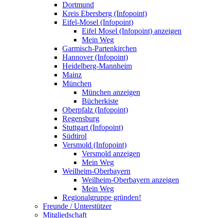
Dortmund
Kreis Ebersberg (Infopoint)
Eifel-Mosel (Infopoint)
Eifel Mosel (Infopoint) anzeigen
Mein Weg
Garmisch-Partenkirchen
Hannover (Infopoint)
Heidelberg-Mannheim
Mainz
München
München anzeigen
Bücherkiste
Oberpfalz (Infopoint)
Regensburg
Stuttgart (Infopoint)
Südtirol
Versmold (Infopoint)
Versmold anzeigen
Mein Weg
Weilheim-Oberbayern
Weilheim-Oberbayern anzeigen
Mein Weg
Regionalgruppe gründen!
Freunde / Unterstützer
Mitgliedschaft