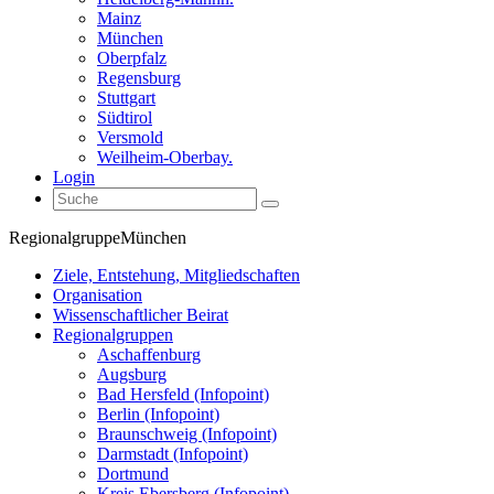
Mainz
München
Oberpfalz
Regensburg
Stuttgart
Südtirol
Versmold
Weilheim-Oberbay.
Login
Regionalgruppe
München
Ziele, Entstehung, Mitgliedschaften
Organisation
Wissenschaftlicher Beirat
Regionalgruppen
Aschaffenburg
Augsburg
Bad Hersfeld (Infopoint)
Berlin (Infopoint)
Braunschweig (Infopoint)
Darmstadt (Infopoint)
Dortmund
Kreis Ebersberg (Infopoint)