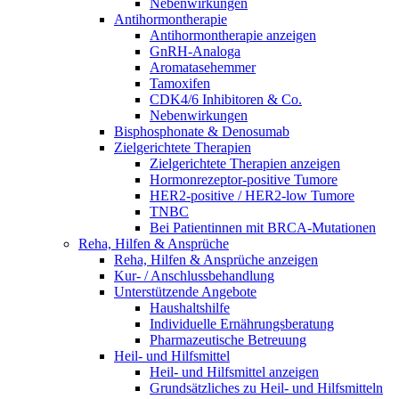
Nebenwirkungen
Antihormontherapie
Antihormontherapie anzeigen
GnRH-Analoga
Aromatasehemmer
Tamoxifen
CDK4/6 Inhibitoren & Co.
Nebenwirkungen
Bisphosphonate & Denosumab
Zielgerichtete Therapien
Zielgerichtete Therapien anzeigen
Hormonrezeptor-positive Tumore
HER2-positive / HER2-low Tumore
TNBC
Bei Patientinnen mit BRCA-Mutationen
Reha, Hilfen & Ansprüche
Reha, Hilfen & Ansprüche anzeigen
Kur- / Anschlussbehandlung
Unterstützende Angebote
Haushaltshilfe
Individuelle Ernährungsberatung
Pharmazeutische Betreuung
Heil- und Hilfsmittel
Heil- und Hilfsmittel anzeigen
Grundsätzliches zu Heil- und Hilfsmitteln