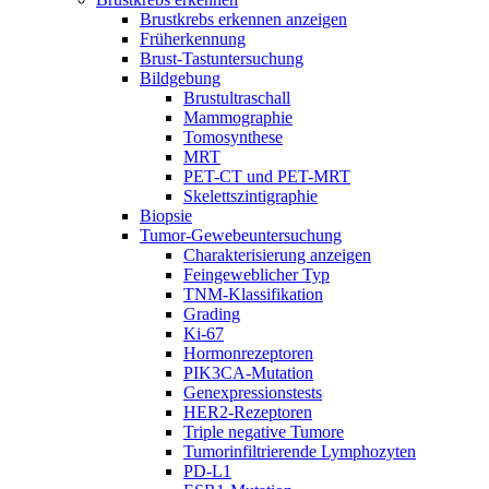
Brustkrebs erkennen anzeigen
Früherkennung
Brust-Tastuntersuchung
Bildgebung
Brustultraschall
Mammographie
Tomosynthese
MRT
PET-CT und PET-MRT
Skelettszintigraphie
Biopsie
Tumor-Gewebeuntersuchung
Charakterisierung anzeigen
Feingeweblicher Typ
TNM-Klassifikation
Grading
Ki-67
Hormonrezeptoren
PIK3CA-Mutation
Genexpressionstests
HER2-Rezeptoren
Triple negative Tumore
Tumorinfiltrierende Lymphozyten
PD-L1