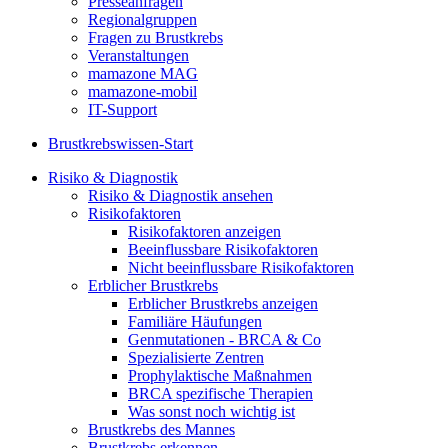
Presseanfragen
Regionalgruppen
Fragen zu Brustkrebs
Veranstaltungen
mamazone MAG
mamazone-mobil
IT-Support
Brustkrebswissen-Start
Risiko & Diagnostik
Risiko & Diagnostik ansehen
Risikofaktoren
Risikofaktoren anzeigen
Beeinflussbare Risikofaktoren
Nicht beeinflussbare Risikofaktoren
Erblicher Brustkrebs
Erblicher Brustkrebs anzeigen
Familiäre Häufungen
Genmutationen - BRCA & Co
Spezialisierte Zentren
Prophylaktische Maßnahmen
BRCA spezifische Therapien
Was sonst noch wichtig ist
Brustkrebs des Mannes
Brustkrebs erkennen