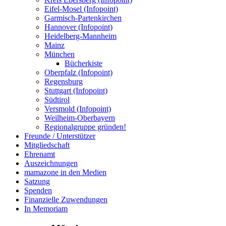
Eifel-Mosel (Infopoint)
Garmisch-Partenkirchen
Hannover (Infopoint)
Heidelberg-Mannheim
Mainz
München
Bücherkiste
Oberpfalz (Infopoint)
Regensburg
Stuttgart (Infopoint)
Südtirol
Versmold (Infopoint)
Weilheim-Oberbayern
Regionalgruppe gründen!
Freunde / Unterstützer
Mitgliedschaft
Ehrenamt
Auszeichnungen
mamazone in den Medien
Satzung
Spenden
Finanzielle Zuwendungen
In Memoriam