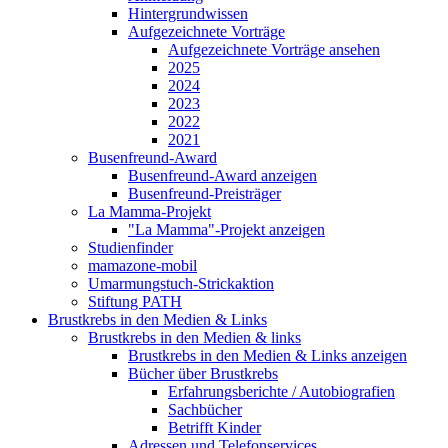
Hintergrundwissen
Aufgezeichnete Vorträge
Aufgezeichnete Vorträge ansehen
2025
2024
2023
2022
2021
Busenfreund-Award
Busenfreund-Award anzeigen
Busenfreund-Preisträger
La Mamma-Projekt
"La Mamma"-Projekt anzeigen
Studienfinder
mamazone-mobil
Umarmungstuch-Strickaktion
Stiftung PATH
Brustkrebs in den Medien & Links
Brustkrebs in den Medien & links
Brustkrebs in den Medien & Links anzeigen
Bücher über Brustkrebs
Erfahrungsberichte / Autobiografien
Sachbücher
Betrifft Kinder
Adressen und Telefonservices