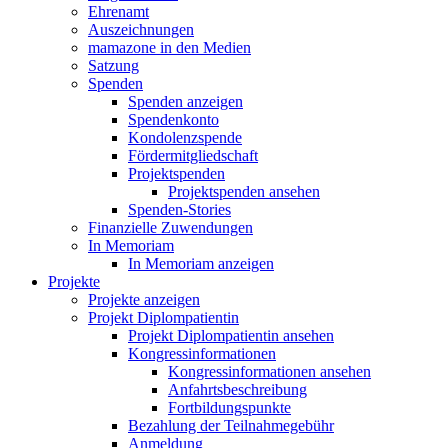
Ehrenamt
Auszeichnungen
mamazone in den Medien
Satzung
Spenden
Spenden anzeigen
Spendenkonto
Kondolenzspende
Fördermitgliedschaft
Projektspenden
Projektspenden ansehen
Spenden-Stories
Finanzielle Zuwendungen
In Memoriam
In Memoriam anzeigen
Projekte
Projekte anzeigen
Projekt Diplompatientin
Projekt Diplompatientin ansehen
Kongressinformationen
Kongressinformationen ansehen
Anfahrtsbeschreibung
Fortbildungspunkte
Bezahlung der Teilnahmegebühr
Anmeldung