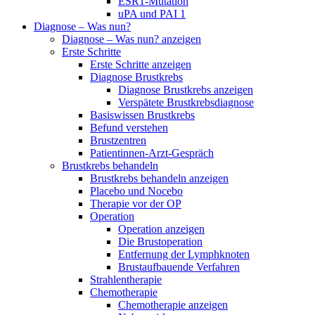
ESR1-Mutation
uPA und PAI 1
Diagnose – Was nun?
Diagnose – Was nun? anzeigen
Erste Schritte
Erste Schritte anzeigen
Diagnose Brustkrebs
Diagnose Brustkrebs anzeigen
Verspätete Brustkrebsdiagnose
Basiswissen Brustkrebs
Befund verstehen
Brustzentren
Patientinnen-Arzt-Gespräch
Brustkrebs behandeln
Brustkrebs behandeln anzeigen
Placebo und Nocebo
Therapie vor der OP
Operation
Operation anzeigen
Die Brustoperation
Entfernung der Lymphknoten
Brustaufbauende Verfahren
Strahlentherapie
Chemotherapie
Chemotherapie anzeigen