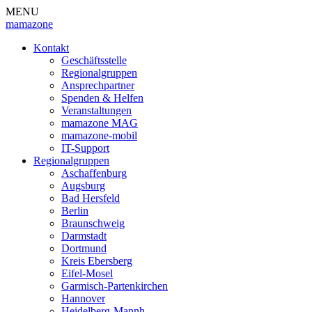
MENU
mamazone
Kontakt
Geschäftsstelle
Regionalgruppen
Ansprechpartner
Spenden & Helfen
Veranstaltungen
mamazone MAG
mamazone-mobil
IT-Support
Regionalgruppen
Aschaffenburg
Augsburg
Bad Hersfeld
Berlin
Braunschweig
Darmstadt
Dortmund
Kreis Ebersberg
Eifel-Mosel
Garmisch-Partenkirchen
Hannover
Heidelberg-Mannh.