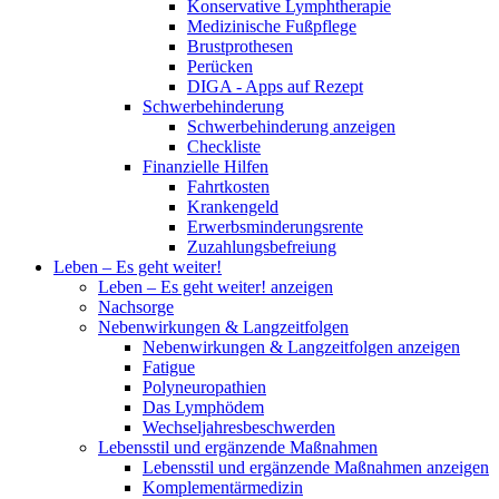
Konservative Lymphtherapie
Medizinische Fußpflege
Brustprothesen
Perücken
DIGA - Apps auf Rezept
Schwerbehinderung
Schwerbehinderung anzeigen
Checkliste
Finanzielle Hilfen
Fahrtkosten
Krankengeld
Erwerbsminderungsrente
Zuzahlungsbefreiung
Leben – Es geht weiter!
Leben – Es geht weiter! anzeigen
Nachsorge
Nebenwirkungen & Langzeitfolgen
Nebenwirkungen & Langzeitfolgen anzeigen
Fatigue
Polyneuropathien
Das Lymphödem
Wechseljahresbeschwerden
Lebensstil und ergänzende Maßnahmen
Lebensstil und ergänzende Maßnahmen anzeigen
Komplementärmedizin