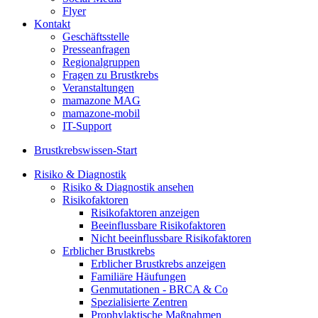
Flyer
Kontakt
Geschäftsstelle
Presseanfragen
Regionalgruppen
Fragen zu Brustkrebs
Veranstaltungen
mamazone MAG
mamazone-mobil
IT-Support
Brustkrebswissen-Start
Risiko & Diagnostik
Risiko & Diagnostik ansehen
Risikofaktoren
Risikofaktoren anzeigen
Beeinflussbare Risikofaktoren
Nicht beeinflussbare Risikofaktoren
Erblicher Brustkrebs
Erblicher Brustkrebs anzeigen
Familiäre Häufungen
Genmutationen - BRCA & Co
Spezialisierte Zentren
Prophylaktische Maßnahmen