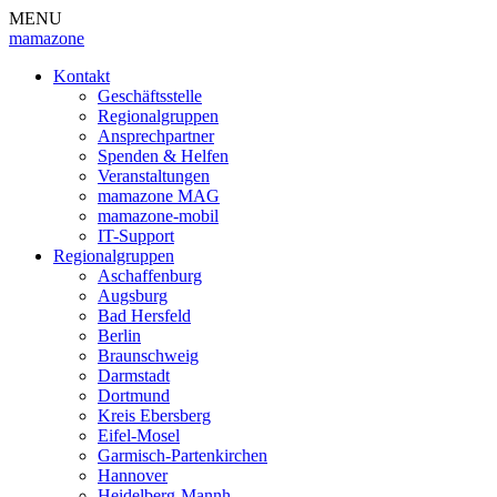
MENU
mamazone
Kontakt
Geschäftsstelle
Regionalgruppen
Ansprechpartner
Spenden & Helfen
Veranstaltungen
mamazone MAG
mamazone-mobil
IT-Support
Regionalgruppen
Aschaffenburg
Augsburg
Bad Hersfeld
Berlin
Braunschweig
Darmstadt
Dortmund
Kreis Ebersberg
Eifel-Mosel
Garmisch-Partenkirchen
Hannover
Heidelberg-Mannh.