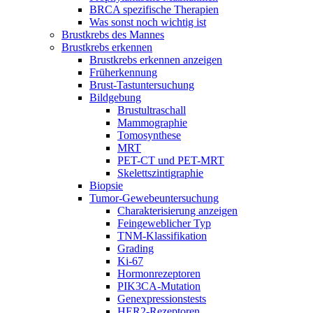
BRCA spezifische Therapien
Was sonst noch wichtig ist
Brustkrebs des Mannes
Brustkrebs erkennen
Brustkrebs erkennen anzeigen
Früherkennung
Brust-Tastuntersuchung
Bildgebung
Brustultraschall
Mammographie
Tomosynthese
MRT
PET-CT und PET-MRT
Skelettszintigraphie
Biopsie
Tumor-Gewebeuntersuchung
Charakterisierung anzeigen
Feingeweblicher Typ
TNM-Klassifikation
Grading
Ki-67
Hormonrezeptoren
PIK3CA-Mutation
Genexpressionstests
HER2-Rezeptoren