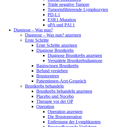
Triple negative Tumore
Tumorinfiltrierende Lymphozyten
PD-L1
ESR1-Mutation
uPA und PAI 1
Diagnose – Was nun?
Diagnose – Was nun? anzeigen
Erste Schritte
Erste Schritte anzeigen
Diagnose Brustkrebs
Diagnose Brustkrebs anzeigen
Verspätete Brustkrebsdiagnose
Basiswissen Brustkrebs
Befund verstehen
Brustzentren
Patientinnen-Arzt-Gespräch
Brustkrebs behandeln
Brustkrebs behandeln anzeigen
Placebo und Nocebo
Therapie vor der OP
Operation
Operation anzeigen
Die Brustoperation
Entfernung der Lymphknoten
Brustaufbauende Verfahren