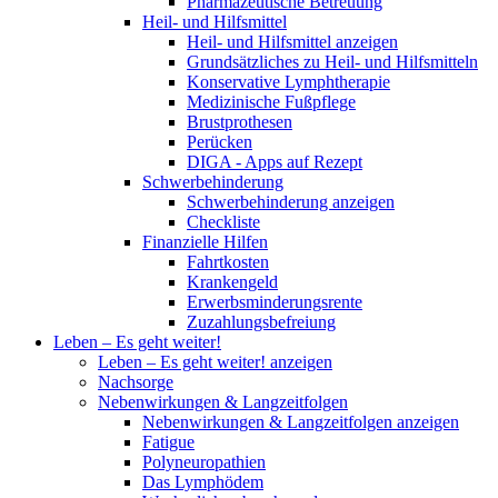
Pharmazeutische Betreuung
Heil- und Hilfsmittel
Heil- und Hilfsmittel anzeigen
Grundsätzliches zu Heil- und Hilfsmitteln
Konservative Lymphtherapie
Medizinische Fußpflege
Brustprothesen
Perücken
DIGA - Apps auf Rezept
Schwerbehinderung
Schwerbehinderung anzeigen
Checkliste
Finanzielle Hilfen
Fahrtkosten
Krankengeld
Erwerbsminderungsrente
Zuzahlungsbefreiung
Leben – Es geht weiter!
Leben – Es geht weiter! anzeigen
Nachsorge
Nebenwirkungen & Langzeitfolgen
Nebenwirkungen & Langzeitfolgen anzeigen
Fatigue
Polyneuropathien
Das Lymphödem