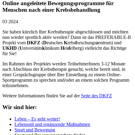
Online angeleitete Bewegungsprogramme für
Menschen nach einer Krebsbehandlung
03 2024
Sie haben kürzlich Ihre Krebstherapie abgeschlossen und möchten
nun wieder sportlich aktiv werden? Dann ist das PREFERABLE-II
Projekt vom
DKFZ
(
D
eutsches
K
rebs
f
orschungs
z
entrum) und
UKHD
(
U
niversitäts
k
linikum
H
ei
d
elberg) vielleicht das Richtige
für Sie!
Im Rahmen des Projektes werden TeilnehmerInnen 3-12 Monate
nach Abschluss der Krebstherapie gesucht, welche bereit sind, in
einer Gesprächsgruppe über Ihre Einstellung zu einem Online-
Sportprogramm zu sprechen und/oder an einem solchen Programm
teilzunehmen.
Weitere Informationen finden Sie auf der
Seite des DKFZ
Wir sind hier:
Leben – Es geht weiter!
Lebensstil und ergänzende Maßnahmen
Sport und Bewegung