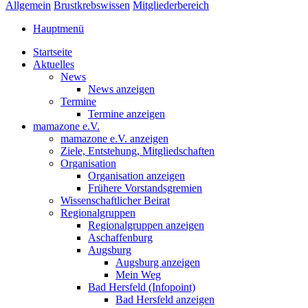
Allgemein
Brustkrebswissen
Mitgliederbereich
Hauptmenü
Startseite
Aktuelles
News
News anzeigen
Termine
Termine anzeigen
mamazone e.V.
mamazone e.V. anzeigen
Ziele, Entstehung, Mitgliedschaften
Organisation
Organisation anzeigen
Frühere Vorstandsgremien
Wissenschaftlicher Beirat
Regionalgruppen
Regionalgruppen anzeigen
Aschaffenburg
Augsburg
Augsburg anzeigen
Mein Weg
Bad Hersfeld (Infopoint)
Bad Hersfeld anzeigen