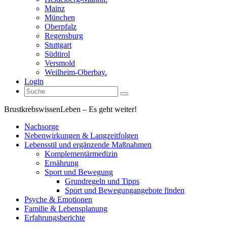
Mainz
München
Oberpfalz
Regensburg
Stuttgart
Südtirol
Versmold
Weilheim-Oberbay.
Login
Brustkrebswissen
Leben – Es geht weiter!
Nachsorge
Nebenwirkungen & Langzeitfolgen
Lebensstil und ergänzende Maßnahmen
Komplementärmedizin
Ernährung
Sport und Bewegung
Grundregeln und Tipps
Sport und Bewegungangebote finden
Psyche & Emotionen
Familie & Lebensplanung
Erfahrungsberichte