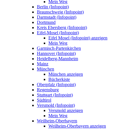
Mein Weg
Berlin (Infopoint)
Braunschweig (Infopoint)
Darmstadt (Infopoint)
Dortmund
Kreis Ebersberg (Infopoint)
Eifel-Mosel (Infopoint)
Eifel Mosel (Infopoint) anzeigen
Mein Weg
Garmisch-Partenkirchen
Hannover (Infopoint)
Heidelberg-Mannheim
Mainz
München
München anzeigen
Bücherkiste
Oberpfalz (Infopoint)
Regensburg
Stuttgart (Infopoint)
Südtirol
Versmold (Infopoint)
Versmold anzeigen
Mein Weg
Weilheim-Oberbayern
Weilheim-Oberbayern anzeigen