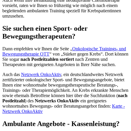
Auch wenn Ihre Behandlung eine neoadjuvante Chemotherapie
vorsieht, raten wir Ihnen so frühzeitig wie möglich nach einem
begleitenden ambulanten Training speziell für Krebspatientinnen
umzusehen.
Sie suchen einen Sport- oder
Bewegungstherapeuten?
Dann empfehlen wir Ihnen die Seite „
Onkologische Trainings- und
Bewegungstherapie OTT
“ von „Stärker gegen Krebs“. Dort können
Sie sogar
nach Postleitzahlen sortiert
nach Zentren und
Therapeuten mit geeigneten Angeboten in Ihrer Nähe suchen.
Auch das
Netzwerk OnkoAktiv
, ein deutschlandweites Netzwerk
zertifizierter onkologischer Sport- und Bewegungsangebote, bietet
Ihnen eine wohnortnahe bewegungstherapeutische Beratungs-,
Trainings- oder Therapiemöglichkeit. An Krebs erkrankte Menschen
sowie ehemals Betroffene können hier über die Suchfunktion (
nach
Postleitzahl
) des
Netzwerks OnkoAktiv
ein geeignetes
wohnortnahes Bewegungs- oder Beratungsangebot finden:
Karte -
Netzwerk OnkoAktiv
Ambulante Angebote - Kassenleistung?