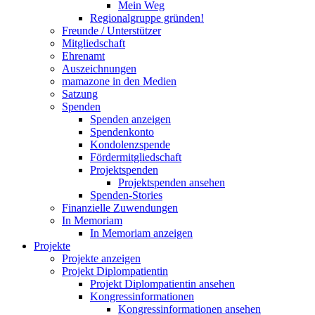
Mein Weg
Regionalgruppe gründen!
Freunde / Unterstützer
Mitgliedschaft
Ehrenamt
Auszeichnungen
mamazone in den Medien
Satzung
Spenden
Spenden anzeigen
Spendenkonto
Kondolenzspende
Fördermitgliedschaft
Projektspenden
Projektspenden ansehen
Spenden-Stories
Finanzielle Zuwendungen
In Memoriam
In Memoriam anzeigen
Projekte
Projekte anzeigen
Projekt Diplompatientin
Projekt Diplompatientin ansehen
Kongressinformationen
Kongressinformationen ansehen