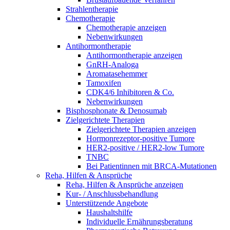
Strahlentherapie
Chemotherapie
Chemotherapie anzeigen
Nebenwirkungen
Antihormontherapie
Antihormontherapie anzeigen
GnRH-Analoga
Aromatasehemmer
Tamoxifen
CDK4/6 Inhibitoren & Co.
Nebenwirkungen
Bisphosphonate & Denosumab
Zielgerichtete Therapien
Zielgerichtete Therapien anzeigen
Hormonrezeptor-positive Tumore
HER2-positive / HER2-low Tumore
TNBC
Bei Patientinnen mit BRCA-Mutationen
Reha, Hilfen & Ansprüche
Reha, Hilfen & Ansprüche anzeigen
Kur- / Anschlussbehandlung
Unterstützende Angebote
Haushaltshilfe
Individuelle Ernährungsberatung