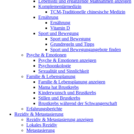
Lebensstil und ergänzende Maßnahmen anzeigen
Komplementärmedizin
TCM-Traditionelle chinesische Medizin
Ernährung
Ernährung
Vitamin D
Sport und Bewegung
Sport und Bewegung
Grundregeln und Tipps
Sport und Bewegungangebote finden
Psyche & Emotionen
Psyche & Emotionen anzeigen
Psychoonkologie
Sexualität und Sinnlichkeit
Familie & Lebensplanung
Familie & Lebensplanung anzeigen
Mama hat Brustkrebs
Kinderwunsch und Brustkrebs
Stillen und Brustkrebs
Brustkrebs während der Schwangerschaft
Erfahrungsberichte
Rezidiv & Metastasierung
Rezidiv & Metastasierung anzeigen
Lokales Rezidiv
Metastasierung