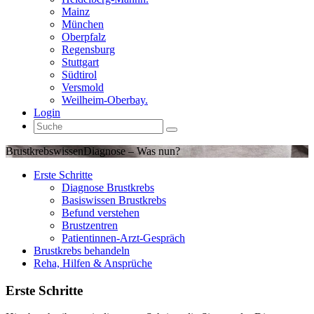
Mainz
München
Oberpfalz
Regensburg
Stuttgart
Südtirol
Versmold
Weilheim-Oberbay.
Login
Brustkrebswissen
Diagnose – Was nun?
Erste Schritte
Diagnose Brustkrebs
Basiswissen Brustkrebs
Befund verstehen
Brustzentren
Patientinnen-Arzt-Gespräch
Brustkrebs behandeln
Reha, Hilfen & Ansprüche
Erste Schritte