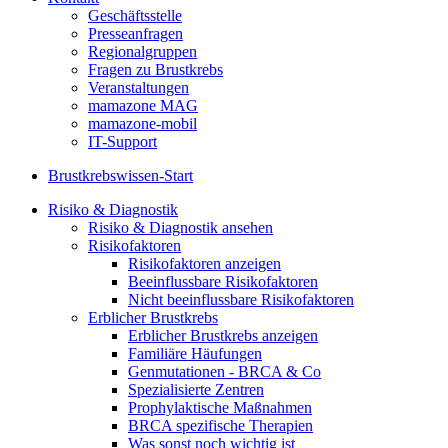
Geschäftsstelle
Presseanfragen
Regionalgruppen
Fragen zu Brustkrebs
Veranstaltungen
mamazone MAG
mamazone-mobil
IT-Support
Brustkrebswissen-Start
Risiko & Diagnostik
Risiko & Diagnostik ansehen
Risikofaktoren
Risikofaktoren anzeigen
Beeinflussbare Risikofaktoren
Nicht beeinflussbare Risikofaktoren
Erblicher Brustkrebs
Erblicher Brustkrebs anzeigen
Familiäre Häufungen
Genmutationen - BRCA & Co
Spezialisierte Zentren
Prophylaktische Maßnahmen
BRCA spezifische Therapien
Was sonst noch wichtig ist