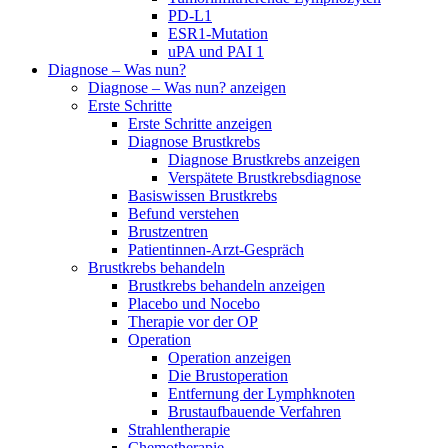
PD-L1
ESR1-Mutation
uPA und PAI 1
Diagnose – Was nun?
Diagnose – Was nun? anzeigen
Erste Schritte
Erste Schritte anzeigen
Diagnose Brustkrebs
Diagnose Brustkrebs anzeigen
Verspätete Brustkrebsdiagnose
Basiswissen Brustkrebs
Befund verstehen
Brustzentren
Patientinnen-Arzt-Gespräch
Brustkrebs behandeln
Brustkrebs behandeln anzeigen
Placebo und Nocebo
Therapie vor der OP
Operation
Operation anzeigen
Die Brustoperation
Entfernung der Lymphknoten
Brustaufbauende Verfahren
Strahlentherapie
Chemotherapie