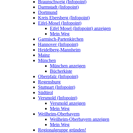
Braunschweig (Infopoint)
Darmstadt (Infopoint)
Dortmund
Kreis Ebersberg (Infopoint)
Eifel-Mosel (Infopoint)
Eifel Mosel (Infopoint) anzeigen
Mein Weg
Garmisch-Partenkirchen
Hannover (Infopoint)
Heidelberg-Mannheim
Mainz
München
München anzeigen
Bücherkiste
Oberpfalz (Infopoint)
Regensburg
Stuttgart (Infopoint)
Südtirol
Versmold (Infopoint)
Versmold anzeigen
Mein Weg
Weilheim-Oberbayern
Weilheim-Oberbayern anzeigen
Mein Weg
Regionalgruppe gründen!