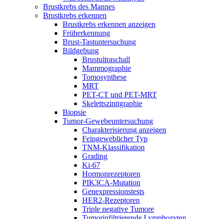
Brustkrebs des Mannes
Brustkrebs erkennen
Brustkrebs erkennen anzeigen
Früherkennung
Brust-Tastuntersuchung
Bildgebung
Brustultraschall
Mammographie
Tomosynthese
MRT
PET-CT und PET-MRT
Skelettszintigraphie
Biopsie
Tumor-Gewebeuntersuchung
Charakterisierung anzeigen
Feingeweblicher Typ
TNM-Klassifikation
Grading
Ki-67
Hormonrezeptoren
PIK3CA-Mutation
Genexpressionstests
HER2-Rezeptoren
Triple negative Tumore
Tumorinfiltrierende Lymphozyten