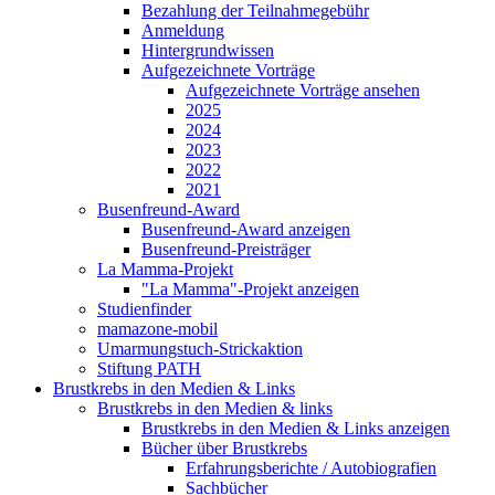
Bezahlung der Teilnahmegebühr
Anmeldung
Hintergrundwissen
Aufgezeichnete Vorträge
Aufgezeichnete Vorträge ansehen
2025
2024
2023
2022
2021
Busenfreund-Award
Busenfreund-Award anzeigen
Busenfreund-Preisträger
La Mamma-Projekt
"La Mamma"-Projekt anzeigen
Studienfinder
mamazone-mobil
Umarmungstuch-Strickaktion
Stiftung PATH
Brustkrebs in den Medien & Links
Brustkrebs in den Medien & links
Brustkrebs in den Medien & Links anzeigen
Bücher über Brustkrebs
Erfahrungsberichte / Autobiografien
Sachbücher