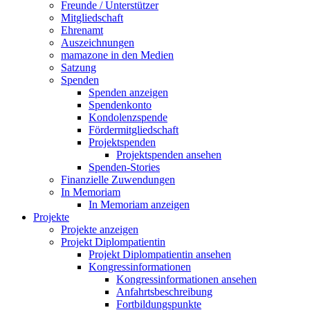
Freunde / Unterstützer
Mitgliedschaft
Ehrenamt
Auszeichnungen
mamazone in den Medien
Satzung
Spenden
Spenden anzeigen
Spendenkonto
Kondolenzspende
Fördermitgliedschaft
Projektspenden
Projektspenden ansehen
Spenden-Stories
Finanzielle Zuwendungen
In Memoriam
In Memoriam anzeigen
Projekte
Projekte anzeigen
Projekt Diplompatientin
Projekt Diplompatientin ansehen
Kongressinformationen
Kongressinformationen ansehen
Anfahrtsbeschreibung
Fortbildungspunkte