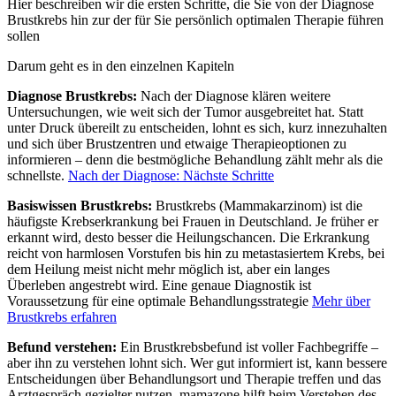
Hier beschreiben wir die ersten Schritte, die Sie von der Diagnose
Brustkrebs hin zur der für Sie persönlich optimalen Therapie führen
sollen
Darum geht es in den einzelnen Kapiteln
Diagnose Brustkrebs:
Nach der Diagnose klären weitere
Untersuchungen, wie weit sich der Tumor ausgebreitet hat. Statt
unter Druck übereilt zu entscheiden, lohnt es sich, kurz innezuhalten
und sich über Brustzentren und etwaige Therapieoptionen zu
informieren – denn die bestmögliche Behandlung zählt mehr als die
schnellste.
Nach der Diagnose: Nächste Schritte
Basiswissen Brustkrebs:
Brustkrebs (Mammakarzinom) ist die
häufigste Krebserkrankung bei Frauen in Deutschland. Je früher er
erkannt wird, desto besser die Heilungschancen. Die Erkrankung
reicht von harmlosen Vorstufen bis hin zu metastasiertem Krebs, bei
dem Heilung meist nicht mehr möglich ist, aber ein langes
Überleben angestrebt wird. Eine genaue Diagnostik ist
Voraussetzung für eine optimale Behandlungsstrategie
Mehr über
Brustkrebs erfahren
Befund verstehen:
Ein Brustkrebsbefund ist voller Fachbegriffe –
aber ihn zu verstehen lohnt sich. Wer gut informiert ist, kann bessere
Entscheidungen über Behandlungsort und Therapie treffen und das
Arztgespräch gezielter nutzen. mamazone hilft beim Verstehen des