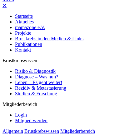
✕
Startseite
Aktuelles
mamazone e.V.
Projekte
Brustkrebs in den Medien & Links
Publikationen
Kontakt
Brustkrebswissen
Risiko & Diagnostik
Diagnose – Was nun?
Leben – Es geht weiter!
Rezidiv & Metastasierung
Studien & Forschung
Mitgliederbereich
Login
Mitglied werden
Allgemein
Brustkrebswissen
Mitgliederbereich