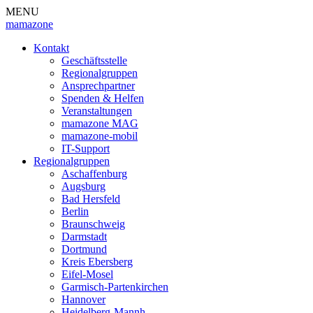
MENU
mamazone
Kontakt
Geschäftsstelle
Regionalgruppen
Ansprechpartner
Spenden & Helfen
Veranstaltungen
mamazone MAG
mamazone-mobil
IT-Support
Regionalgruppen
Aschaffenburg
Augsburg
Bad Hersfeld
Berlin
Braunschweig
Darmstadt
Dortmund
Kreis Ebersberg
Eifel-Mosel
Garmisch-Partenkirchen
Hannover
Heidelberg-Mannh.