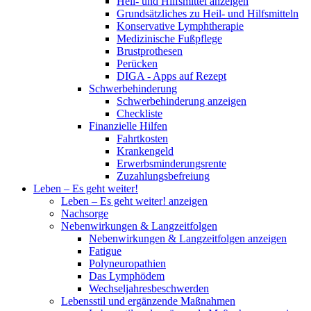
Heil- und Hilfsmittel anzeigen
Grundsätzliches zu Heil- und Hilfsmitteln
Konservative Lymphtherapie
Medizinische Fußpflege
Brustprothesen
Perücken
DIGA - Apps auf Rezept
Schwerbehinderung
Schwerbehinderung anzeigen
Checkliste
Finanzielle Hilfen
Fahrtkosten
Krankengeld
Erwerbsminderungsrente
Zuzahlungsbefreiung
Leben – Es geht weiter!
Leben – Es geht weiter! anzeigen
Nachsorge
Nebenwirkungen & Langzeitfolgen
Nebenwirkungen & Langzeitfolgen anzeigen
Fatigue
Polyneuropathien
Das Lymphödem
Wechseljahresbeschwerden
Lebensstil und ergänzende Maßnahmen