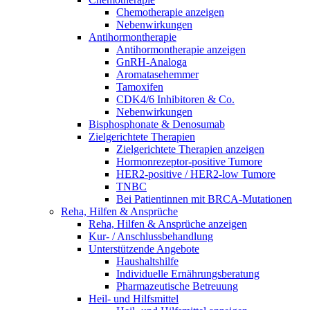
Chemotherapie anzeigen
Nebenwirkungen
Antihormontherapie
Antihormontherapie anzeigen
GnRH-Analoga
Aromatasehemmer
Tamoxifen
CDK4/6 Inhibitoren & Co.
Nebenwirkungen
Bisphosphonate & Denosumab
Zielgerichtete Therapien
Zielgerichtete Therapien anzeigen
Hormonrezeptor-positive Tumore
HER2-positive / HER2-low Tumore
TNBC
Bei Patientinnen mit BRCA-Mutationen
Reha, Hilfen & Ansprüche
Reha, Hilfen & Ansprüche anzeigen
Kur- / Anschlussbehandlung
Unterstützende Angebote
Haushaltshilfe
Individuelle Ernährungsberatung
Pharmazeutische Betreuung
Heil- und Hilfsmittel