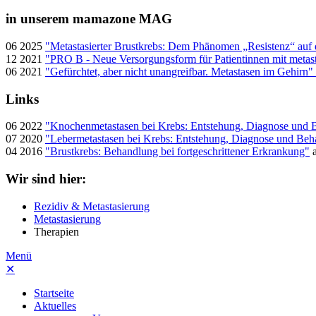
in unserem mamazone MAG
06 2025
"Metastasierter Brustkrebs: Dem Phänomen „Resistenz“ auf 
12 2021
"PRO B - Neue Versorgungsform für Patientinnen mit metast
06 2021
"Gefürchtet, aber nicht unangreifbar. Metastasen im Gehirn"
Links
06 2022
"Knochenmetastasen bei Krebs: Entstehung, Diagnose und
07 2020
"Lebermetastasen bei Krebs: Entstehung, Diagnose und Be
04 2016
"Brustkrebs: Behandlung bei fortgeschrittener Erkrankung"
a
Wir sind hier:
Rezidiv & Metastasierung
Metastasierung
Therapien
Menü
✕
Startseite
Aktuelles