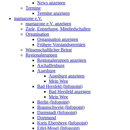
News anzeigen
Termine
Termine anzeigen
mamazone e.V.
mamazone e.V. anzeigen
Ziele, Entstehung, Mitgliedschaften
Organisation
Organisation anzeigen
Frühere Vorstandsgremien
Wissenschaftlicher Beirat
Regionalgruppen
Regionalgruppen anzeigen
Aschaffenburg
Augsburg
Augsburg anzeigen
Mein Weg
Bad Hersfeld (Infopoint)
Bad Hersfeld anzeigen
Mein Weg
Berlin (Infopoint)
Braunschweig (Infopoint)
Darmstadt (Infopoint)
Dortmund
Kreis Ebersberg (Infopoint)
Eifel-Mosel (Infopoint)