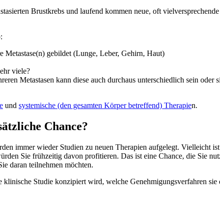
astasierten Brustkrebs und laufend kommen neue, oft vielversprechende
:
e Metastase(n) gebildet (Lunge, Leber, Gehirn, Haut)
ehr viele?
hreren Metastasen kann diese auch durchaus unterschiedlich sein oder
e
und
systemische (den gesamten Körper betreffend) Therapie
n.
sätzliche Chance?
en immer wieder Studien zu neuen Therapien aufgelegt. Vielleicht ist e
den Sie frühzeitig davon profitieren. Das ist eine Chance, die Sie nutz
 Sie daran teilnehmen möchten.
ne klinische Studie konzipiert wird, welche Genehmigungsverfahren sie