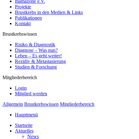
mamazone e.V.
Projekte
Brustkrebs in den Medien & Links
Publikationen
Kontakt
Brustkrebswissen
Risiko & Diagnostik
Diagnose – Was nun?
Leben – Es geht weiter!
Rezidiv & Metastasierung
Studien & Forschung
Mitgliederbereich
Login
Mitglied werden
Allgemein
Brustkrebswissen
Mitgliederbereich
Hauptmenü
Startseite
Aktuelles
News