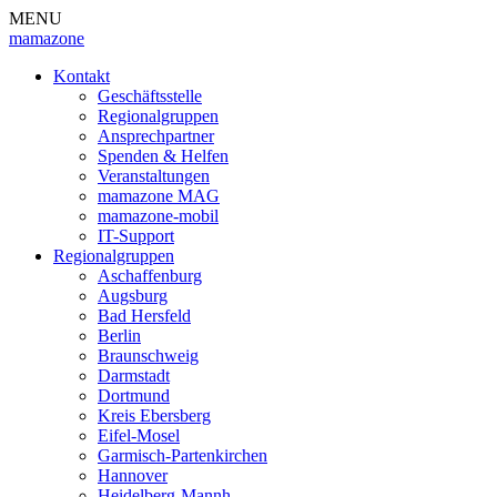
MENU
mamazone
Kontakt
Geschäftsstelle
Regionalgruppen
Ansprechpartner
Spenden & Helfen
Veranstaltungen
mamazone MAG
mamazone-mobil
IT-Support
Regionalgruppen
Aschaffenburg
Augsburg
Bad Hersfeld
Berlin
Braunschweig
Darmstadt
Dortmund
Kreis Ebersberg
Eifel-Mosel
Garmisch-Partenkirchen
Hannover
Heidelberg-Mannh.