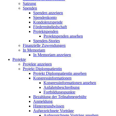
Satzung
Spenden
Spenden anzeigen
Spendenkonto
Kondolenzspende
Fördermitgliedschaft
Projektspenden
Projektspenden ansehen
Spenden-Stories
Finanzielle Zuwendungen
In Memoriam
In Memoriam anzeigen
Projekte
Projekte anzeigen
Projekt Diplompatientin
Projekt Diplompatientin ansehen
Kongressinformationen
Kongressinformationen ansehen
Anfahrtsbeschreibung
Fortbildungspunkte
Bezahlung der Teilnahmegebühr
Anmeldung
Hintergrundwissen
Aufgezeichnete Vorträge
Aufgezeichnete Vorträge ansehen