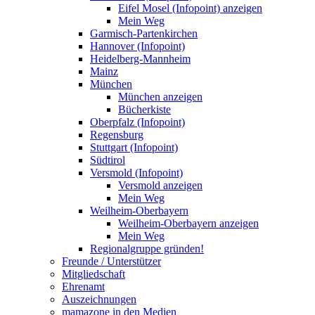
Eifel Mosel (Infopoint) anzeigen
Mein Weg
Garmisch-Partenkirchen
Hannover (Infopoint)
Heidelberg-Mannheim
Mainz
München
München anzeigen
Bücherkiste
Oberpfalz (Infopoint)
Regensburg
Stuttgart (Infopoint)
Südtirol
Versmold (Infopoint)
Versmold anzeigen
Mein Weg
Weilheim-Oberbayern
Weilheim-Oberbayern anzeigen
Mein Weg
Regionalgruppe gründen!
Freunde / Unterstützer
Mitgliedschaft
Ehrenamt
Auszeichnungen
mamazone in den Medien