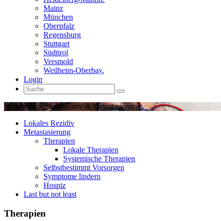
Mainz
München
Oberpfalz
Regensburg
Stuttgart
Südtirol
Versmold
Weilheim-Oberbay.
Login
Brustkrebswissen
Rezidiv & Metastasierung
Lokales Rezidiv
Metastasierung
Therapien
Lokale Therapien
Systemische Therapien
Selbstbestimmt Vorsorgen
Symptome lindern
Hospiz
Last but not least
Therapien