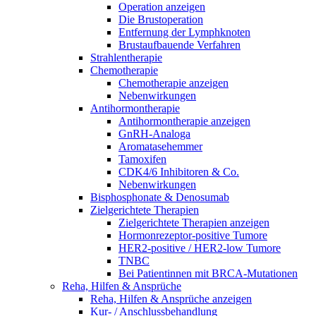
Operation anzeigen
Die Brustoperation
Entfernung der Lymphknoten
Brustaufbauende Verfahren
Strahlentherapie
Chemotherapie
Chemotherapie anzeigen
Nebenwirkungen
Antihormontherapie
Antihormontherapie anzeigen
GnRH-Analoga
Aromatasehemmer
Tamoxifen
CDK4/6 Inhibitoren & Co.
Nebenwirkungen
Bisphosphonate & Denosumab
Zielgerichtete Therapien
Zielgerichtete Therapien anzeigen
Hormonrezeptor-positive Tumore
HER2-positive / HER2-low Tumore
TNBC
Bei Patientinnen mit BRCA-Mutationen
Reha, Hilfen & Ansprüche
Reha, Hilfen & Ansprüche anzeigen
Kur- / Anschlussbehandlung