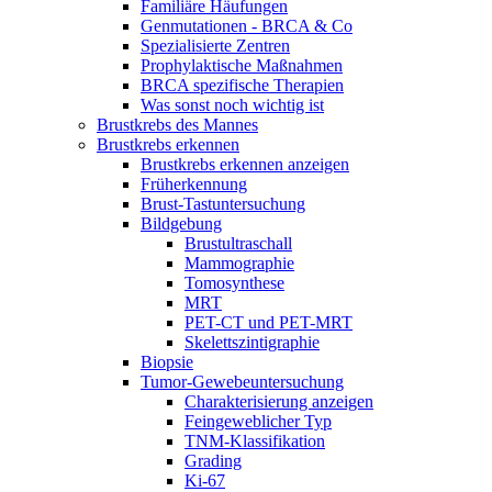
Familiäre Häufungen
Genmutationen - BRCA & Co
Spezialisierte Zentren
Prophylaktische Maßnahmen
BRCA spezifische Therapien
Was sonst noch wichtig ist
Brustkrebs des Mannes
Brustkrebs erkennen
Brustkrebs erkennen anzeigen
Früherkennung
Brust-Tastuntersuchung
Bildgebung
Brustultraschall
Mammographie
Tomosynthese
MRT
PET-CT und PET-MRT
Skelettszintigraphie
Biopsie
Tumor-Gewebeuntersuchung
Charakterisierung anzeigen
Feingeweblicher Typ
TNM-Klassifikation
Grading
Ki-67