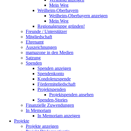
Mein Weg
Weilheim-Oberbayern
Weilheim-Oberbayern anzeigen
Mein Weg
Regionalgruppe gründen!
Freunde / Unterstützer
Mitgliedschaft
Ehrenamt
Auszeichnungen
mamazone in den Medien
Satzung
Spenden
Spenden anzeigen
Spendenkonto
Kondolenzspende
Fördermitgliedschaft
Projektspenden
Projektspenden ansehen
Spenden-Stories
Finanzielle Zuwendungen
In Memoriam
In Memoriam anzeigen
Projekte
Projekte anzeigen