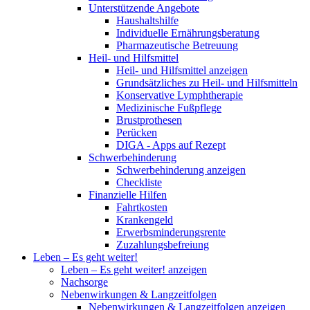
Unterstützende Angebote
Haushaltshilfe
Individuelle Ernährungsberatung
Pharmazeutische Betreuung
Heil- und Hilfsmittel
Heil- und Hilfsmittel anzeigen
Grundsätzliches zu Heil- und Hilfsmitteln
Konservative Lymphtherapie
Medizinische Fußpflege
Brustprothesen
Perücken
DIGA - Apps auf Rezept
Schwerbehinderung
Schwerbehinderung anzeigen
Checkliste
Finanzielle Hilfen
Fahrtkosten
Krankengeld
Erwerbsminderungsrente
Zuzahlungsbefreiung
Leben – Es geht weiter!
Leben – Es geht weiter! anzeigen
Nachsorge
Nebenwirkungen & Langzeitfolgen
Nebenwirkungen & Langzeitfolgen anzeigen