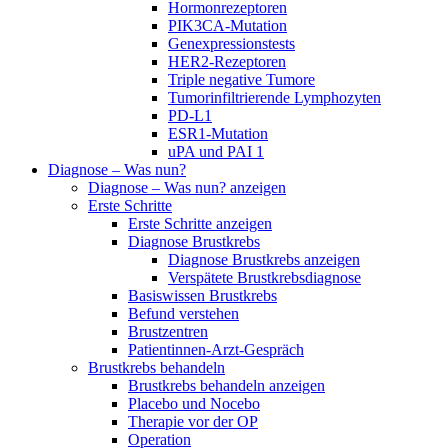
Hormonrezeptoren
PIK3CA-Mutation
Genexpressionstests
HER2-Rezeptoren
Triple negative Tumore
Tumorinfiltrierende Lymphozyten
PD-L1
ESR1-Mutation
uPA und PAI 1
Diagnose – Was nun?
Diagnose – Was nun? anzeigen
Erste Schritte
Erste Schritte anzeigen
Diagnose Brustkrebs
Diagnose Brustkrebs anzeigen
Verspätete Brustkrebsdiagnose
Basiswissen Brustkrebs
Befund verstehen
Brustzentren
Patientinnen-Arzt-Gespräch
Brustkrebs behandeln
Brustkrebs behandeln anzeigen
Placebo und Nocebo
Therapie vor der OP
Operation