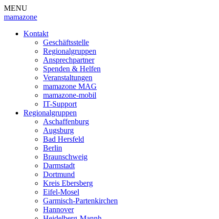
MENU
mamazone
Kontakt
Geschäftsstelle
Regionalgruppen
Ansprechpartner
Spenden & Helfen
Veranstaltungen
mamazone MAG
mamazone-mobil
IT-Support
Regionalgruppen
Aschaffenburg
Augsburg
Bad Hersfeld
Berlin
Braunschweig
Darmstadt
Dortmund
Kreis Ebersberg
Eifel-Mosel
Garmisch-Partenkirchen
Hannover
Heidelberg-Mannh.