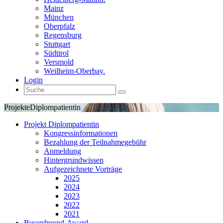
Mainz
München
Oberpfalz
Regensburg
Stuttgart
Südtirol
Versmold
Weilheim-Oberbay.
Login
Projekte
Diplompatientin
Projekt Diplompatientin
Kongressinformationen
Bezahlung der Teilnahmegebühr
Anmeldung
Hintergrundwissen
Aufgezeichnete Vorträge
2025
2024
2023
2022
2021
Busenfreund-Award