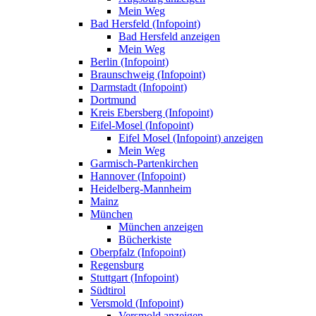
Mein Weg
Bad Hersfeld (Infopoint)
Bad Hersfeld anzeigen
Mein Weg
Berlin (Infopoint)
Braunschweig (Infopoint)
Darmstadt (Infopoint)
Dortmund
Kreis Ebersberg (Infopoint)
Eifel-Mosel (Infopoint)
Eifel Mosel (Infopoint) anzeigen
Mein Weg
Garmisch-Partenkirchen
Hannover (Infopoint)
Heidelberg-Mannheim
Mainz
München
München anzeigen
Bücherkiste
Oberpfalz (Infopoint)
Regensburg
Stuttgart (Infopoint)
Südtirol
Versmold (Infopoint)
Versmold anzeigen