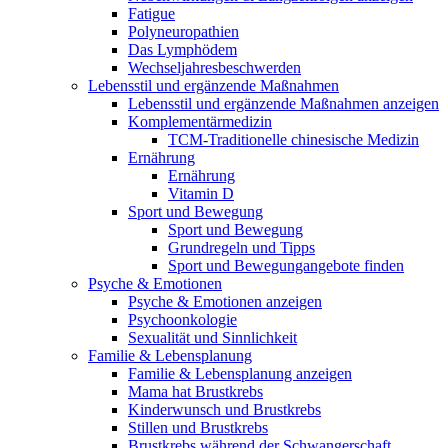
Fatigue
Polyneuropathien
Das Lymphödem
Wechseljahresbeschwerden
Lebensstil und ergänzende Maßnahmen
Lebensstil und ergänzende Maßnahmen anzeigen
Komplementärmedizin
TCM-Traditionelle chinesische Medizin
Ernährung
Ernährung
Vitamin D
Sport und Bewegung
Sport und Bewegung
Grundregeln und Tipps
Sport und Bewegungangebote finden
Psyche & Emotionen
Psyche & Emotionen anzeigen
Psychoonkologie
Sexualität und Sinnlichkeit
Familie & Lebensplanung
Familie & Lebensplanung anzeigen
Mama hat Brustkrebs
Kinderwunsch und Brustkrebs
Stillen und Brustkrebs
Brustkrebs während der Schwangerschaft