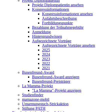
Projekt Diplompatientin
Projekt Diplompatientin ansehen
Kongressinformationen
Kongressinformationen ansehen
Anfahrtsbeschreibung
Fortbildungspunkte
Bezahlung der Teilnahmegebühr
Anmeldung
Hintergrundwissen
Aufgezeichnete Vorträge
Aufgezeichnete Vorträge ansehen
2025
2024
2023
2022
2021
Busenfreund-Award
Busenfreund-Award anzeigen
Busenfreund-Preisträger
La Mamma-Projekt
"La Mamma"-Projekt anzeigen
Studienfinder
mamazone-mobil
Umarmungstuch-Strickaktion
Stiftung PATH