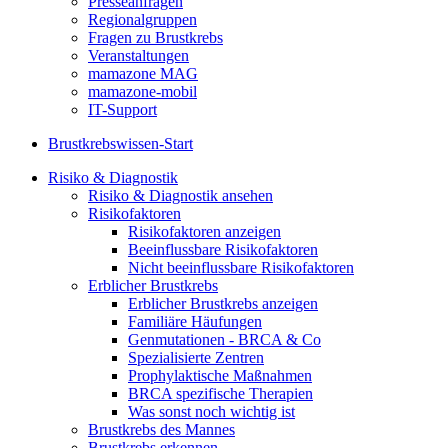
Presseanfragen
Regionalgruppen
Fragen zu Brustkrebs
Veranstaltungen
mamazone MAG
mamazone-mobil
IT-Support
Brustkrebswissen-Start
Risiko & Diagnostik
Risiko & Diagnostik ansehen
Risikofaktoren
Risikofaktoren anzeigen
Beeinflussbare Risikofaktoren
Nicht beeinflussbare Risikofaktoren
Erblicher Brustkrebs
Erblicher Brustkrebs anzeigen
Familiäre Häufungen
Genmutationen - BRCA & Co
Spezialisierte Zentren
Prophylaktische Maßnahmen
BRCA spezifische Therapien
Was sonst noch wichtig ist
Brustkrebs des Mannes
Brustkrebs erkennen