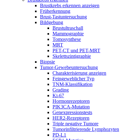
Brustkrebs erkennen anzeigen
Früherkennung
Brust-Tastuntersuchung
Bildgebung
Brustultraschall
Mammographie
Tomosynthese
MRT
PET-CT und PET-MRT
Skelettszintigraphie
Biopsie
Tumor-Gewebeuntersuchung
Charakterisierung anzeigen
Feingeweblicher Typ
TNM-Klassifikation
Grading
Ki-67
Hormonrezeptoren
PIK3CA-Mutation
Genexpressionstests
HER2-Rezeptoren
Triple negative Tumore
Tumorinfiltrierende Lymphozyten
PD-L1