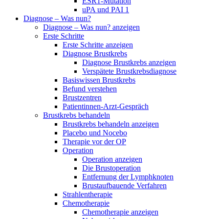
ESR1-Mutation
uPA und PAI 1
Diagnose – Was nun?
Diagnose – Was nun? anzeigen
Erste Schritte
Erste Schritte anzeigen
Diagnose Brustkrebs
Diagnose Brustkrebs anzeigen
Verspätete Brustkrebsdiagnose
Basiswissen Brustkrebs
Befund verstehen
Brustzentren
Patientinnen-Arzt-Gespräch
Brustkrebs behandeln
Brustkrebs behandeln anzeigen
Placebo und Nocebo
Therapie vor der OP
Operation
Operation anzeigen
Die Brustoperation
Entfernung der Lymphknoten
Brustaufbauende Verfahren
Strahlentherapie
Chemotherapie
Chemotherapie anzeigen