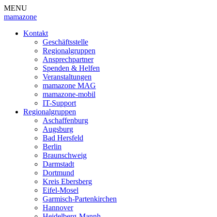
MENU
mamazone
Kontakt
Geschäftsstelle
Regionalgruppen
Ansprechpartner
Spenden & Helfen
Veranstaltungen
mamazone MAG
mamazone-mobil
IT-Support
Regionalgruppen
Aschaffenburg
Augsburg
Bad Hersfeld
Berlin
Braunschweig
Darmstadt
Dortmund
Kreis Ebersberg
Eifel-Mosel
Garmisch-Partenkirchen
Hannover
Heidelberg-Mannh.