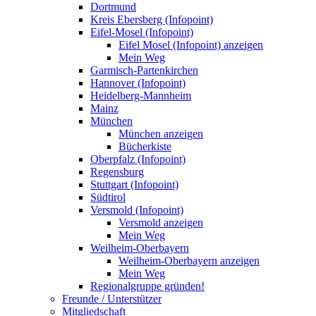
Dortmund
Kreis Ebersberg (Infopoint)
Eifel-Mosel (Infopoint)
Eifel Mosel (Infopoint) anzeigen
Mein Weg
Garmisch-Partenkirchen
Hannover (Infopoint)
Heidelberg-Mannheim
Mainz
München
München anzeigen
Bücherkiste
Oberpfalz (Infopoint)
Regensburg
Stuttgart (Infopoint)
Südtirol
Versmold (Infopoint)
Versmold anzeigen
Mein Weg
Weilheim-Oberbayern
Weilheim-Oberbayern anzeigen
Mein Weg
Regionalgruppe gründen!
Freunde / Unterstützer
Mitgliedschaft