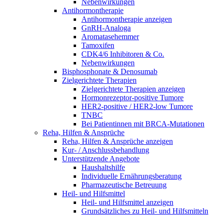
Nebenwirkungen
Antihormontherapie
Antihormontherapie anzeigen
GnRH-Analoga
Aromatasehemmer
Tamoxifen
CDK4/6 Inhibitoren & Co.
Nebenwirkungen
Bisphosphonate & Denosumab
Zielgerichtete Therapien
Zielgerichtete Therapien anzeigen
Hormonrezeptor-positive Tumore
HER2-positive / HER2-low Tumore
TNBC
Bei Patientinnen mit BRCA-Mutationen
Reha, Hilfen & Ansprüche
Reha, Hilfen & Ansprüche anzeigen
Kur- / Anschlussbehandlung
Unterstützende Angebote
Haushaltshilfe
Individuelle Ernährungsberatung
Pharmazeutische Betreuung
Heil- und Hilfsmittel
Heil- und Hilfsmittel anzeigen
Grundsätzliches zu Heil- und Hilfsmitteln