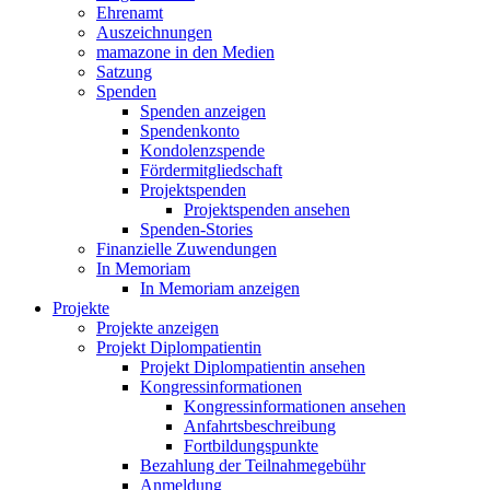
Ehrenamt
Auszeichnungen
mamazone in den Medien
Satzung
Spenden
Spenden anzeigen
Spendenkonto
Kondolenzspende
Fördermitgliedschaft
Projektspenden
Projektspenden ansehen
Spenden-Stories
Finanzielle Zuwendungen
In Memoriam
In Memoriam anzeigen
Projekte
Projekte anzeigen
Projekt Diplompatientin
Projekt Diplompatientin ansehen
Kongressinformationen
Kongressinformationen ansehen
Anfahrtsbeschreibung
Fortbildungspunkte
Bezahlung der Teilnahmegebühr
Anmeldung