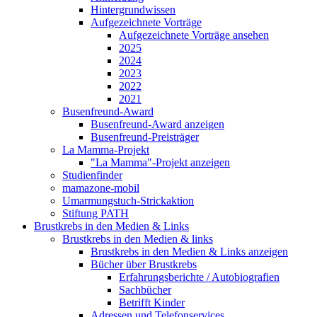
Hintergrundwissen
Aufgezeichnete Vorträge
Aufgezeichnete Vorträge ansehen
2025
2024
2023
2022
2021
Busenfreund-Award
Busenfreund-Award anzeigen
Busenfreund-Preisträger
La Mamma-Projekt
"La Mamma"-Projekt anzeigen
Studienfinder
mamazone-mobil
Umarmungstuch-Strickaktion
Stiftung PATH
Brustkrebs in den Medien & Links
Brustkrebs in den Medien & links
Brustkrebs in den Medien & Links anzeigen
Bücher über Brustkrebs
Erfahrungsberichte / Autobiografien
Sachbücher
Betrifft Kinder
Adressen und Telefonservices