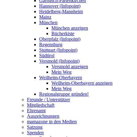
Garmisch-Partenkirchen
Hannover (Infopoint)
Heidelberg-Mannheim
Mainz
München
München anzeigen
Bücherkiste
Oberpfalz (Infopoint)
Regensburg
Stuttgart (Infopoint)
Südtirol
Versmold (Infopoint)
Versmold anzeigen
Mein Weg
Weilheim-Oberbayern
Weilheim-Oberbayern anzeigen
Mein Weg
Regionalgruppe gründen!
Freunde / Unterstützer
Mitgliedschaft
Ehrenamt
Auszeichnungen
mamazone in den Medien
Satzung
Spenden