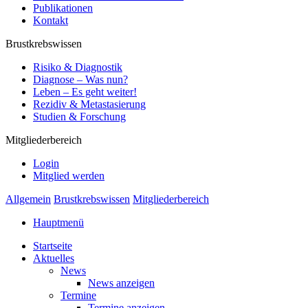
Publikationen
Kontakt
Brustkrebswissen
Risiko & Diagnostik
Diagnose – Was nun?
Leben – Es geht weiter!
Rezidiv & Metastasierung
Studien & Forschung
Mitgliederbereich
Login
Mitglied werden
Allgemein
Brustkrebswissen
Mitgliederbereich
Hauptmenü
Startseite
Aktuelles
News
News anzeigen
Termine
Termine anzeigen