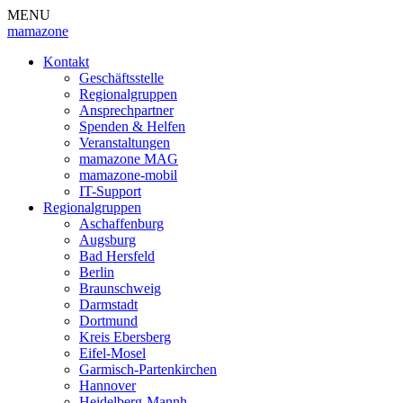
MENU
mamazone
Kontakt
Geschäftsstelle
Regionalgruppen
Ansprechpartner
Spenden & Helfen
Veranstaltungen
mamazone MAG
mamazone-mobil
IT-Support
Regionalgruppen
Aschaffenburg
Augsburg
Bad Hersfeld
Berlin
Braunschweig
Darmstadt
Dortmund
Kreis Ebersberg
Eifel-Mosel
Garmisch-Partenkirchen
Hannover
Heidelberg-Mannh.