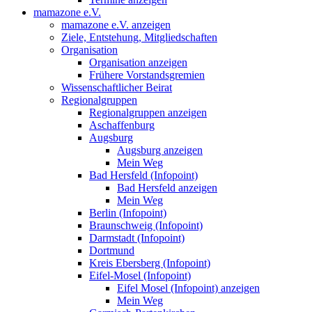
mamazone e.V.
mamazone e.V. anzeigen
Ziele, Entstehung, Mitgliedschaften
Organisation
Organisation anzeigen
Frühere Vorstandsgremien
Wissenschaftlicher Beirat
Regionalgruppen
Regionalgruppen anzeigen
Aschaffenburg
Augsburg
Augsburg anzeigen
Mein Weg
Bad Hersfeld (Infopoint)
Bad Hersfeld anzeigen
Mein Weg
Berlin (Infopoint)
Braunschweig (Infopoint)
Darmstadt (Infopoint)
Dortmund
Kreis Ebersberg (Infopoint)
Eifel-Mosel (Infopoint)
Eifel Mosel (Infopoint) anzeigen
Mein Weg