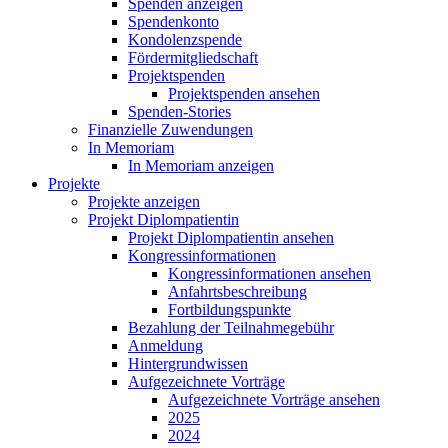
Spenden anzeigen
Spendenkonto
Kondolenzspende
Fördermitgliedschaft
Projektspenden
Projektspenden ansehen
Spenden-Stories
Finanzielle Zuwendungen
In Memoriam
In Memoriam anzeigen
Projekte
Projekte anzeigen
Projekt Diplompatientin
Projekt Diplompatientin ansehen
Kongressinformationen
Kongressinformationen ansehen
Anfahrtsbeschreibung
Fortbildungspunkte
Bezahlung der Teilnahmegebühr
Anmeldung
Hintergrundwissen
Aufgezeichnete Vorträge
Aufgezeichnete Vorträge ansehen
2025
2024