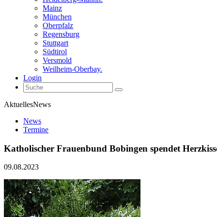
Mainz
München
Oberpfalz
Regensburg
Stuttgart
Südtirol
Versmold
Weilheim-Oberbay.
Login
Aktuelles
News
News
Termine
Katholischer Frauenbund Bobingen spendet Herzkiss
09.08.2023